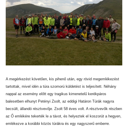
A megérkezést követően, kis pihenő után, egy rövid megemlékezést
tartottak, mivel idén a túra szomorú küldetést is teljesített. Néhány
nappal az esemény előtt egy tragikus kimenetelű kerékpáros
balesetben elhunyt Petényi Zsolt, az eddigi Határon Túrák nagyra
becsült, állandó résztvevője. Zsolt 58 éves volt. A résztvevők részben
az Ő emlékére tekerték le a távot, és helyeztek el koszorút a hegyen,
emlékezve a korábbi közös túrákra és egy nagyszerű emberre.