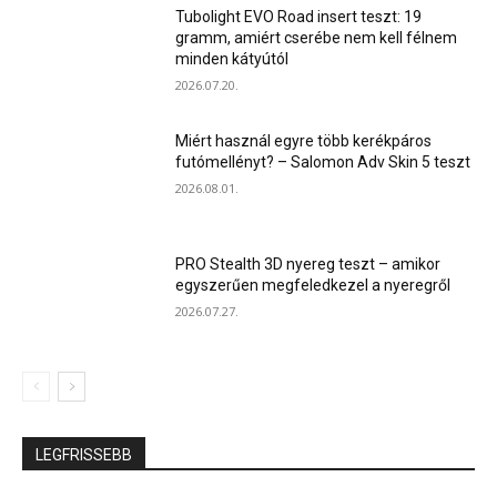
Tubolight EVO Road insert teszt: 19
gramm, amiért cserébe nem kell félnem
minden kátyútól
2026.07.20.
Miért használ egyre több kerékpáros
futómellényt? – Salomon Adv Skin 5 teszt
2026.08.01.
PRO Stealth 3D nyereg teszt – amikor
egyszerűen megfeledkezel a nyeregről
2026.07.27.
LEGFRISSEBB