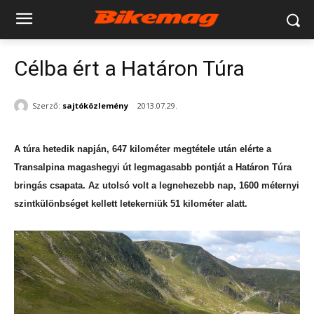
Célba ért a Határon Túra
Szerző:
sajtóközlemény
2013.07.29.
A túra hetedik napján, 647 kilométer megtétele után elérte a
Transalpina magashegyi út legmagasabb pontját a Határon Túra
bringás csapata. Az utolsó volt a legnehezebb nap, 1600 méternyi
szintkülönbséget kellett letekerniük 51 kilométer alatt.