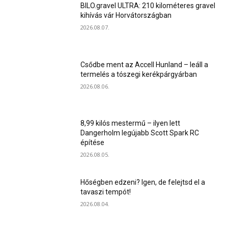
BILO.gravel ULTRA: 210 kilométeres gravel
kihívás vár Horvátországban
2026.08.07.
Csődbe ment az Accell Hunland – leáll a
termelés a tószegi kerékpárgyárban
2026.08.06.
8,99 kilós mestermű – ilyen lett
Dangerholm legújabb Scott Spark RC
építése
2026.08.05.
Hőségben edzeni? Igen, de felejtsd el a
tavaszi tempót!
2026.08.04.