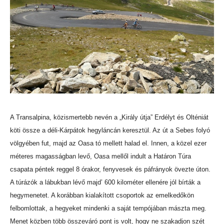
A Transalpina, közismertebb nevén a „Király útja” Erdélyt és Olténiát
köti össze a déli-Kárpátok hegyláncán keresztül. Az út a Sebes folyó
völgyében fut, majd az Oasa tó mellett halad el. Innen, a közel ezer
méteres magasságban levő, Oasa mellől indult a Határon Túra
csapata péntek reggel 8 órakor, fenyvesek és páfrányok övezte úton.
A túrázók a lábukban lévő majd’ 600 kilométer ellenére jól bírták a
hegymenetet. A korábban kialakított csoportok az emelkedőkön
felbomlottak, a hegyeket mindenki a saját tempójában mászta meg.
Menet közben több összeváró pont is volt, hogy ne szakadjon szét