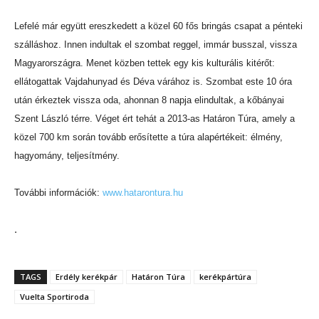
Lefelé már együtt ereszkedett a közel 60 fős bringás csapat a pénteki
szálláshoz. Innen indultak el szombat reggel, immár busszal, vissza
Magyarországra. Menet közben tettek egy kis kulturális kitérőt:
ellátogattak Vajdahunyad és Déva várához is. Szombat este 10 óra
után érkeztek vissza oda, ahonnan 8 napja elindultak, a kőbányai
Szent László térre. Véget ért tehát a 2013-as Határon Túra, amely a
közel 700 km során tovább erősítette a túra alapértékeit: élmény,
hagyomány, teljesítmény.
További információk:
www.hatarontura.hu
.
TAGS
Erdély kerékpár
Határon Túra
kerékpártúra
Vuelta Sportiroda