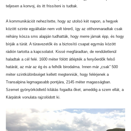
teljesen a konvoj, és itt frissíteni is tudtak.
A kommunikációt nehezítette, hogy az utolsó két napon, a hegyek
között szinte egyáltalán nem volt térerő, így az otthonmaradtak csak
néhány kósza sms alapján tudhatták, hogy merre járnak épp, és hogy
bírják a túrát. A túravezetők és a biztosító csapat egymás között
rádión tartotta a kapcsolatot. Kissé megfáradtan, de rendületlenül
haladtak a cél felé. 1600 méter fölött átlépték a fenyőerdők felső
határát, az már az ég és a felhők birodalma. Innen már „csak” 500
méter szintkülönbséget kellett megtenniük, hogy felérjenek a
Transalpina legmagasabb pontjára, 2145 méter magasságban.
Szemet gyönyörködtető kilátás fogadta őket, ameddig a szem ellát, a
Kárpátok vonulata rajzolódott ki.