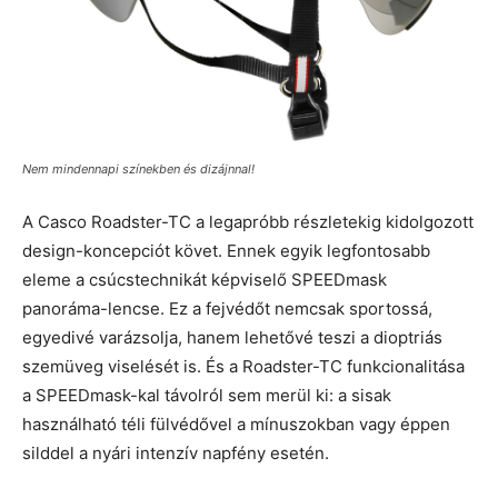
Nem mindennapi színekben és dizájnnal!
A Casco Roadster-TC a legapróbb részletekig kidolgozott
design-koncepciót követ. Ennek egyik legfontosabb
eleme a csúcstechnikát képviselő SPEEDmask
panoráma-lencse. Ez a fejvédőt nemcsak sportossá,
egyedivé varázsolja, hanem lehetővé teszi a dioptriás
szemüveg viselését is. És a Roadster-TC funkcionalitása
a SPEEDmask-kal távolról sem merül ki: a sisak
használható téli fülvédővel a mínuszokban vagy éppen
silddel a nyári intenzív napfény esetén.