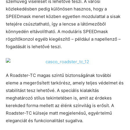
szemüveg viselését is lehetővé teszi. A városi
közlekedésben pedig különösen hasznos, hogy a
SPEEDmask menet közben egyetlen mozdulattal a sisak
tetejére csúsztatható, így a lencse a látómezőből
könnyedén eltávolítható. A moduláris SPEEDmask
rögzítőkonzol egyéb kiegészítő – például a napellenző –
fogadását is lehetővé teszi.
A Roadster-TC magas szintű biztonságának további
eleme a megerősített tarkórész, amely teljes védelmet és
stabilitást tesz lehetővé. A speciális kialakítás
meghatározó stílus tekintetében is, amit az érdekes
kerekded forma mellett az élénk színvilág is erősít. A
Roadster-TC külseje matt megjelenésű, egyértelmű
eleganciát és funkcionalitást sugallva.