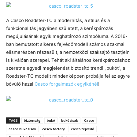
A Casco Roadster-TC a modernitás, a stílus és a
funkcionalitás jegyében született, a kerékpározás
megújulásának egyik meghatározó szimbóluma. A 2016-
ban bemutatott sikeres fejvédőmodell számos szakmai
elismerésben részesült, a nemzetközi szaksajtó tesztjein
is kiválóan szerepel. Tehát aki általános kerékpározáshoz
szeretne egyedi megjelenést biztosító trendi „bukót”, a
Roadster-TC modellt mindenképpen próbálja fel az egyre
bővülő hazai
Casco forgalmazók egyikénél
!
TAGS
biztonság
bukó
bukósisak
Casco
casco bukósisak
casco factory
casco fejvédő