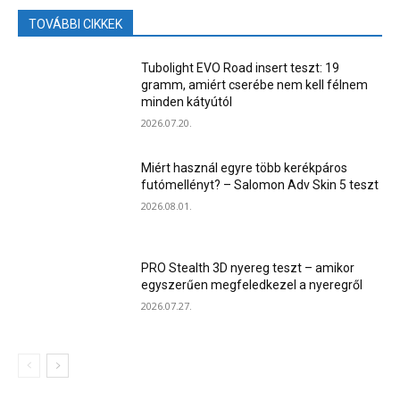
TOVÁBBI CIKKEK
Tubolight EVO Road insert teszt: 19
gramm, amiért cserébe nem kell félnem
minden kátyútól
2026.07.20.
Miért használ egyre több kerékpáros
futómellényt? – Salomon Adv Skin 5 teszt
2026.08.01.
PRO Stealth 3D nyereg teszt – amikor
egyszerűen megfeledkezel a nyeregről
2026.07.27.