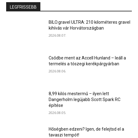
LEGFRISSEBB
BILO.gravel ULTRA: 210 kilométeres gravel
kihívás vár Horvátországban
2026.08.07.
Csődbe ment az Accell Hunland – leáll a
termelés a tószegi kerékpárgyárban
2026.08.06.
8,99 kilós mestermű – ilyen lett
Dangerholm legújabb Scott Spark RC
építése
2026.08.05.
Hőségben edzeni? Igen, de felejtsd el a
tavaszi tempót!