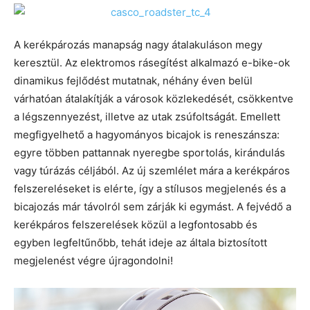
A kerékpározás manapság nagy átalakuláson megy
keresztül. Az elektromos rásegítést alkalmazó e-bike-ok
dinamikus fejlődést mutatnak, néhány éven belül
várhatóan átalakítják a városok közlekedését, csökkentve
a légszennyezést, illetve az utak zsúfoltságát. Emellett
megfigyelhető a hagyományos bicajok is reneszánsza:
egyre többen pattannak nyeregbe sportolás, kirándulás
vagy túrázás céljából. Az új szemlélet mára a kerékpáros
felszereléseket is elérte, így a stílusos megjelenés és a
bicajozás már távolról sem zárják ki egymást. A fejvédő a
kerékpáros felszerelések közül a legfontosabb és
egyben legfeltűnőbb, tehát ideje az általa biztosított
megjelenést végre újragondolni!