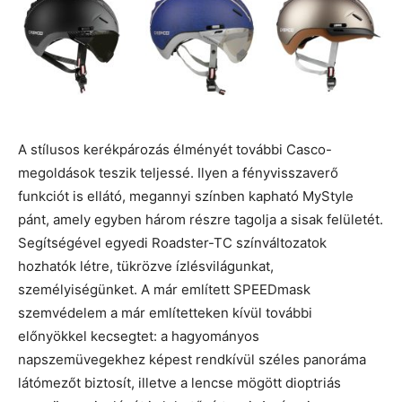
A stílusos kerékpározás élményét további Casco-
megoldások teszik teljessé. Ilyen a fényvisszaverő
funkciót is ellátó, megannyi színben kapható MyStyle
pánt, amely egyben három részre tagolja a sisak felületét.
Segítségével egyedi Roadster-TC színváltozatok
hozhatók létre, tükrözve ízlésvilágunkat,
személyiségünket. A már említett SPEEDmask
szemvédelem a már említetteken kívül további
előnyökkel kecsegtet: a hagyományos
napszemüvegekhez képest rendkívül széles panoráma
látómezőt biztosít, illetve a lencse mögött dioptriás