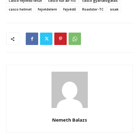
Casco fejvédő teszt
casco full air rcc
casco gyárlátogatás
casco helmet
fejvédelem
fejvédő
Roadster-TC
sisak
Nemeth Balazs