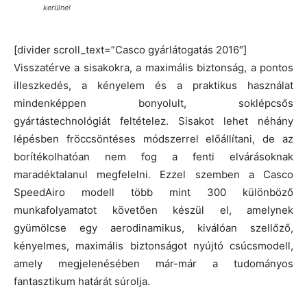
kerülne!
[divider scroll_text=”Casco gyárlátogatás 2016″]
Visszatérve a sisakokra, a maximális biztonság, a pontos
illeszkedés, a kényelem és a praktikus használat
mindenképpen bonyolult, soklépcsős
gyártástechnológiát feltételez. Sisakot lehet néhány
lépésben fröccsöntéses módszerrel előállítani, de az
borítékolhatóan nem fog a fenti elvárásoknak
maradéktalanul megfelelni. Ezzel szemben a Casco
SpeedAiro modell több mint 300 különböző
munkafolyamatot követően készül el, amelynek
gyümölcse egy aerodinamikus, kiválóan szellőző,
kényelmes, maximális biztonságot nyújtó csúcsmodell,
amely megjelenésében már-már a tudományos
fantasztikum határát súrolja.