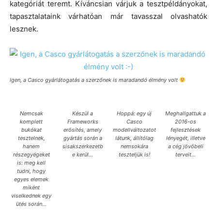
kategóriát teremt. Kíváncsian várjuk a tesztpéldányokat,
tapasztalataink várhatóan már tavasszal olvashatók
lesznek.
Igen, a Casco gyárlátogatás a szerzőnek is maradandó élmény volt
Nemcsak
Készül a
Hoppá: egy új
Meghallgattuk a
komplett
Frameworks
Casco
2016-os
bukókat
erősítés, amely
modellváltozatot
fejlesztések
tesztelnek,
gyártás során a
látunk, állítólag
lényegét, illetve
hanem
sisakszerkezetb
nemsokára
a cég jövőbeli
részegyégeket
e kerül…
teszteljük is!
terveit…
is: meg kell
tudni, hogy
egyes elemek
miként
viselkednek egy
ütés során…