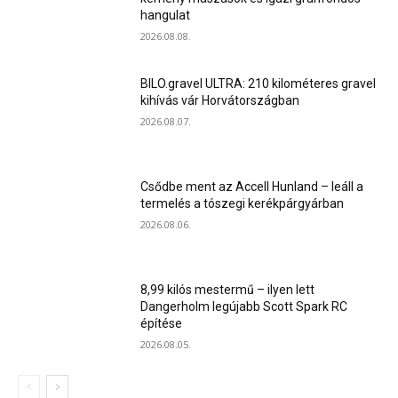
hangulat
2026.08.08.
BILO.gravel ULTRA: 210 kilométeres gravel
kihívás vár Horvátországban
2026.08.07.
Csődbe ment az Accell Hunland – leáll a
termelés a tószegi kerékpárgyárban
2026.08.06.
8,99 kilós mestermű – ilyen lett
Dangerholm legújabb Scott Spark RC
építése
2026.08.05.