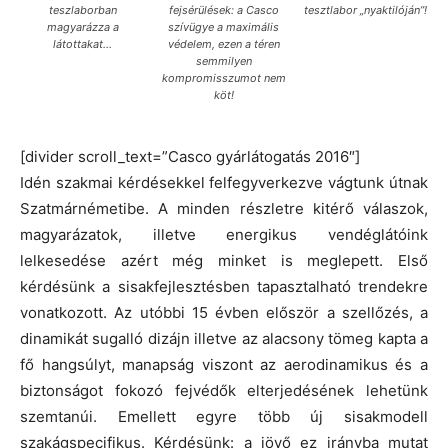
teszlaborban
fejsérülések: a Casco
tesztlabor „nyaktilóján”!
magyarázza a
szívügye a maximális
látottakat…
védelem, ezen a téren
semmilyen
kompromisszumot nem
köt!
[divider scroll_text=”Casco gyárlátogatás 2016″]
Idén szakmai kérdésekkel felfegyverkezve vágtunk útnak
Szatmárnémetibe. A minden részletre kitérő válaszok,
magyarázatok, illetve energikus vendéglátóink
lelkesedése azért még minket is meglepett. Első
kérdésünk a sisakfejlesztésben tapasztalható trendekre
vonatkozott. Az utóbbi 15 évben először a szellőzés, a
dinamikát sugalló dizájn illetve az alacsony tömeg kapta a
fő hangsúlyt, manapság viszont az aerodinamikus és a
biztonságot fokozó fejvédők elterjedésének lehetünk
szemtanúi. Emellett egyre több új sisakmodell
szakágspecifikus. Kérdésünk: a jövő ez irányba mutat