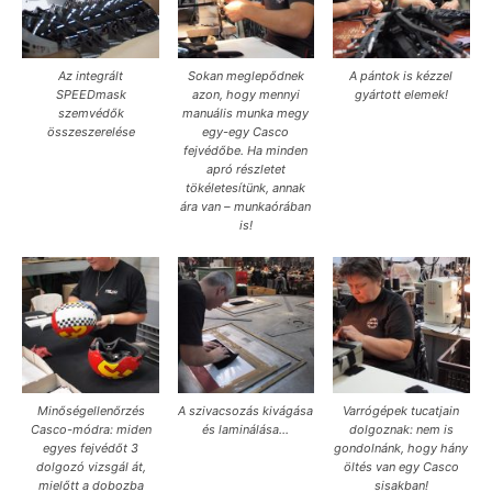
Az integrált
Sokan meglepődnek
A pántok is kézzel
SPEEDmask
azon, hogy mennyi
gyártott elemek!
szemvédők
manuális munka megy
összeszerelése
egy-egy Casco
fejvédőbe. Ha minden
apró részletet
tökéletesítünk, annak
ára van – munkaórában
is!
Minőségellenőrzés
A szivacsozás kivágása
Varrógépek tucatjain
Casco-módra: miden
és laminálása…
dolgoznak: nem is
egyes fejvédőt 3
gondolnánk, hogy hány
dolgozó vizsgál át,
öltés van egy Casco
mielőtt a dobozba
sisakban!