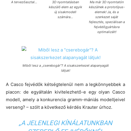
A tervezőasztal…
3D nyomtatásban
Ma már 3D nyomtatón
készülő elem az egyik
készülnek a prototípus-
új sisakmodell
elemek! Ja, és a
számára…
szerkezet saját
fejlesztés, speciálisan a
fejvédőgyártásra
optimalizált!
Miből lesz a „cserebogár”? A sisakszerkezet alapanyagát
látjuk!
A Casco fejvédők kétségtelenül nem a legkönnyebbek a
piacon: de egyáltalán kivitelezhető-e egy olyan Casco
modell, amely a konkurencia gramm-mániás modelljeivel
verseng? – szólt a következő kérdés Krauter úrhoz.
„A JELENLEGI KÍNÁLATUNKBAN