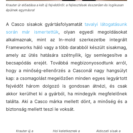
Krauter úr előadása a két új fejvédőről: a fejlesztések ésszerűen és logikusan
épülnek egymásra!
A Casco sisakok gyártásfolyamatát
tavalyi látogatásunk
során már ismertettük
, olyan egyedi megoldásokat
alkalmaznak, mint az In-mold szerkezetbe integrált
Frameworks háló vagy a több darabból készült sisakmag,
amely az ütés hatására szétnyílik, így semlegesítve a
becsapódás erejét. Továbbá megbizonyosodtunk arról,
hogy a minőség-ellenőrzés a Casconál nagy hangsúlyt
kap: a csomagolást megelőzően minden egyes legyártott
fejvédőt három dolgozó is gondosan átnézi, és csak
akkor kerülhet ki a gyárból, ha mindegyik megfelelőnek
találta. Aki a Casco márka mellett dönt, a minőség és a
biztonság mellett teszi le voksát.
Krauter új a
Hol keletkeznek a
Aldozati sisak a