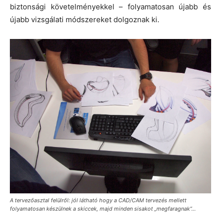
biztonsági követelményekkel – folyamatosan újabb és
újabb vizsgálati módszereket dolgoznak ki.
A tervezőasztal felülről: jól látható hogy a CAD/CAM tervezés mellett
folyamatosan készülnek a skiccek, majd minden sisakot „megfaragnak”…