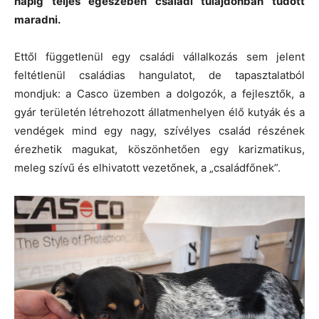
napig teljes egészében családi tulajdonban tudott
maradni.
Ettől függetlenül egy családi vállalkozás sem jelent
feltétlenül családias hangulatot, de tapasztalatból
mondjuk: a Casco üzemben a dolgozók, a fejlesztők, a
gyár területén létrehozott állatmenhelyen élő kutyák és a
vendégek mind egy nagy, szívélyes család részének
érezhetik magukat, köszönhetően egy karizmatikus,
meleg szívű és elhivatott vezetőnek, a „családfőnek”.