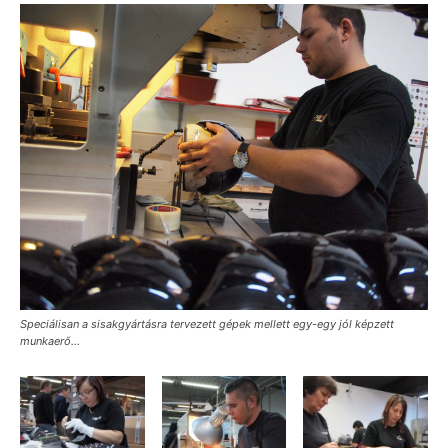
Speciálisan a sisakgyártásra tervezett gépek mellett egy-egy jól képzett
munkaerő…