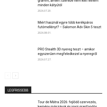
gramm, amiért cserébe nem kell félnem
minden kátyútól
2026.07.20.
Miért használ egyre több kerékpáros
futómellényt? – Salomon Adv Skin 5 teszt
2026.08.01.
PRO Stealth 3D nyereg teszt – amikor
egyszerűen megfeledkezel a nyeregről
2026.07.27.
LEGFRISSEBB
Tour de Mátra 2026: fejlődő szervezés,
kemény mászások és igazi granfondós