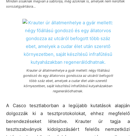
Minden sisaknak megvan a sablonja, még azoknak is, amelyek nem kerültek
sorozatgyártásra…
Krauter úr állatmenhelye a gyár mellett: négy főállású
gondozó és egy állatorvos gondozza az utcáról befogott
több száz ebet, amelyek a cudar élet után szerető
környezetben, saját készítésű infrafűtésű kutyaházakban
regenerálódhatnak.
A Casco tesztlaborban a legújabb kutatások alapján
dolgozzák ki a tesztprotokolokat, ehhez megfelelő
berendezéseket létesítve. Krauter úr tagja a
tesztszabványok kidolgozásáért felelős nemzetközi