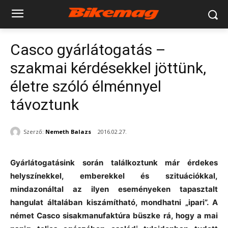
Casco gyárlátogatás –
szakmai kérdésekkel jöttünk,
életre szóló élménnyel
távoztunk
Szerző:
Nemeth Balazs
2016.02.27.
Gyárlátogatásink során találkoztunk már érdekes
helyszínekkel, emberekkel és szituációkkal,
mindazonáltal az ilyen eseményeken tapasztalt
hangulat általában kiszámítható, mondhatni „ipari”. A
német Casco sisakmanufaktúra büszke rá, hogy a mai