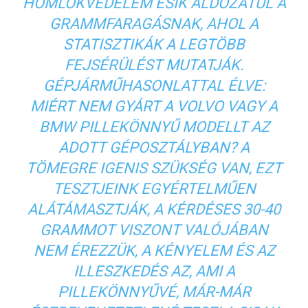
HOMLOKVÉDELEM ESIK ÁLDOZATUL A
GRAMMFARAGÁSNAK, AHOL A
STATISZTIKÁK A LEGTÖBB
FEJSÉRÜLÉST MUTATJÁK.
GÉPJÁRMŰHASONLATTAL ÉLVE:
MIÉRT NEM GYÁRT A VOLVO VAGY A
BMW PILLEKÖNNYŰ MODELLT AZ
ADOTT GÉPOSZTÁLYBAN? A
TÖMEGRE IGENIS SZÜKSÉG VAN, EZT
TESZTJEINK EGYÉRTELMŰEN
ALÁTÁMASZTJÁK, A KÉRDÉSES 30-40
GRAMMOT VISZONT VALÓJÁBAN
NEM ÉREZZÜK, A KÉNYELEM ÉS AZ
ILLESZKEDÉS AZ, AMI A
PILLEKÖNNYŰVÉ, MÁR-MÁR