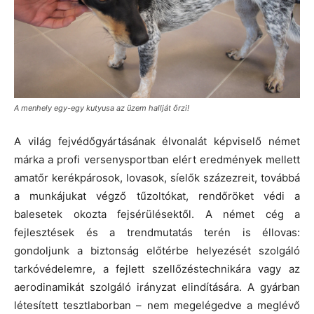
A menhely egy-egy kutyusa az üzem hallját őrzi!
A világ fejvédőgyártásának élvonalát képviselő német
márka a profi versenysportban elért eredmények mellett
amatőr kerékpárosok, lovasok, síelők százezreit, továbbá
a munkájukat végző tűzoltókat, rendőröket védi a
balesetek okozta fejsérülésektől. A német cég a
fejlesztések és a trendmutatás terén is éllovas:
gondoljunk a biztonság előtérbe helyezését szolgáló
tarkóvédelemre, a fejlett szellőzéstechnikára vagy az
aerodinamikát szolgáló irányzat elindítására. A gyárban
létesített tesztlaborban –­ nem megelégedve a meglévő