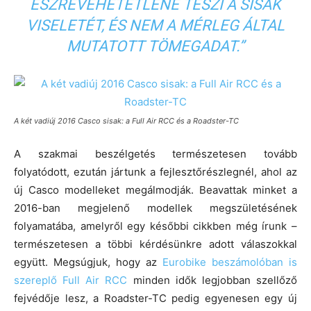
ÉSZREVEHETETLENÉ TESZI A SISAK
VISELETÉT, ÉS NEM A MÉRLEG ÁLTAL
MUTATOTT TÖMEGADAT.”
A két vadiúj 2016 Casco sisak: a Full Air RCC és a Roadster-TC
A szakmai beszélgetés természetesen tovább
folyatódott, ezután jártunk a fejlesztőrészlegnél, ahol az
új Casco modelleket megálmodják. Beavattak minket a
2016-ban megjelenő modellek megszületésének
folyamatába, amelyről egy későbbi cikkben még írunk –
természetesen a többi kérdésünkre adott válaszokkal
együtt. Megsúgjuk, hogy az
Eurobike beszámolóban is
szereplő Full Air RCC
minden idők legjobban szellőző
fejvédője lesz, a Roadster-TC pedig egyenesen egy új