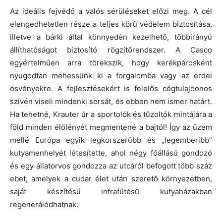
Az ideális fejvédő a valós sérüléseket előzi meg. A cél
elengedhetetlen része a teljes körű védelem biztosítása,
illetve a bárki által könnyedén kezelhető, többirányú
állíthatóságot biztosító rögzítőrendszer. A Casco
egyértelműen arra törekszik, hogy kerékpárosként
nyugodtan mehessünk ki a forgalomba vagy az erdei
ösvényekre. A fejlesztésekért is felelős cégtulajdonos
szívén viseli mindenki sorsát, és ebben nem ismer határt.
Ha tehetné, Krauter úr a sportolók és tűzoltók mintájára a
föld minden élőlényét megmentené a bajtól! Így az üzem
mellé Európa egyik legkorszerűbb és „legemberibb”
kutyamenhelyét létesítette, ahol négy főállású gondozó
és egy állatorvos gondozza az utcáról befogott több száz
ebet, amelyek a cudar élet után szerető környezetben,
saját készítésű infrafűtésű kutyaházakban
regenerálódhatnak.