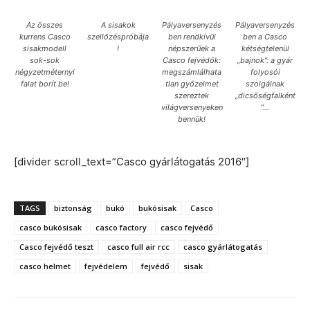
Az összes
A sisakok
Pályaversenyzés
Pályaversenyzés
kurrens Casco
szellőzéspróbája
ben rendkívül
ben a Casco
sisakmodell
!
népszerűek a
kétségtelenül
sok-sok
Casco fejvédők:
„bajnok”: a gyár
négyzetméternyi
megszámlálhata
folyosói
falat borít be!
tlan győzelmet
szolgálnak
szereztek
„dicsőségfalként
világversenyeken
”…
bennük!
[divider scroll_text=”Casco gyárlátogatás 2016″]
TAGS
biztonság
bukó
bukósisak
Casco
casco bukósisak
casco factory
casco fejvédő
Casco fejvédő teszt
casco full air rcc
casco gyárlátogatás
casco helmet
fejvédelem
fejvédő
sisak