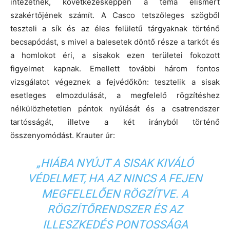
intézetnek, következésképpen a téma elismert
szakértőjének számít. A Casco tetszőleges szögből
teszteli a sík és az éles felületű tárgyaknak történő
becsapódást, s mivel a balesetek döntő része a tarkót és
a homlokot éri, a sisakok ezen területei fokozott
figyelmet kapnak. Emellett további három fontos
vizsgálatot végeznek a fejvédőkön: tesztelik a sisak
esetleges elmozdulását, a megfelelő rögzítéshez
nélkülözhetetlen pántok nyúlását és a csatrendszer
tartósságát, illetve a két irányból történő
összenyomódást. Krauter úr:
„HIÁBA NYÚJT A SISAK KIVÁLÓ
VÉDELMET, HA AZ NINCS A FEJEN
MEGFELELŐEN RÖGZÍTVE. A
RÖGZÍTŐRENDSZER ÉS AZ
ILLESZKEDÉS PONTOSSÁGA