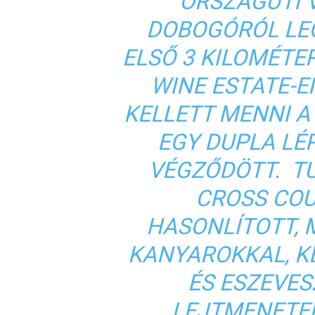
ORSZÁGÚTI 
DOBOGÓRÓL LEG
ELSŐ 3 KILOMÉTE
WINE ESTATE-E
KELLETT MENNI A
EGY DUPLA LÉ
VÉGZŐDÖTT. T
CROSS CO
HASONLÍTOTT, M
KANYAROKKAL, K
ÉS ESZEVE
LEJTMENETEK