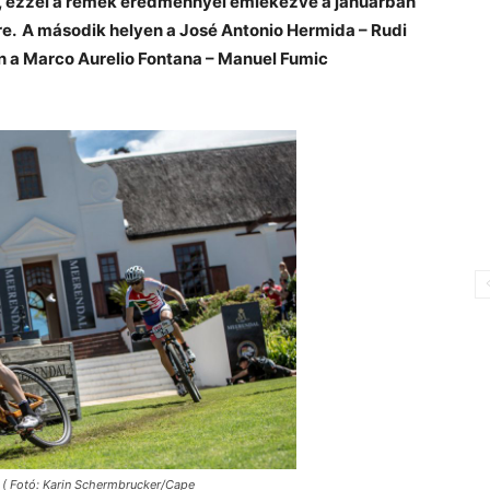
át, ezzel a remek eredménnyel emlékezve a januárban
re. A második helyen a José Antonio Hermida – Rudi
n a Marco Aurelio Fontana – Manuel Fumic
k ( Fotó: Karin Schermbrucker/Cape