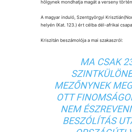
hölgynek mondhatja magát a verseny törté
A magyar induló, Szentgyörgyi Krisztián(No
helyén (Kat. 123.) ért célba dél-afrikai csapa
Kriszitán beszámolója a mai szakaszról:
MA CSAK 2
SZINTKÜLÖNB
MEZŐNYNEK MEGB
OTT FINOMSÁGOK
NEM ÉSZREVENN
BESZÓLÍTÁS UT