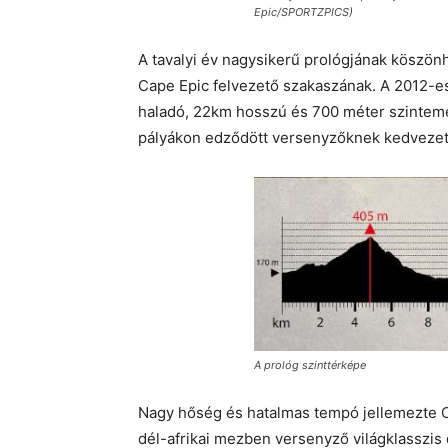
Epic/SPORTZPICS)
A tavalyi év nagysikerű prológjának köszön
Cape Epic felvezető szakaszának. A 2012-es
haladó, 22km hosszú és 700 méter szinteme
pályákon edződött versenyzőknek kedvezet
A prológ szinttérképe
Nagy hőség és hatalmas tempó jellemezte C
dél-afrikai mezben versenyző világklasszis