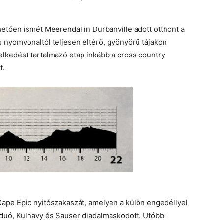
hetően ismét Meerendal in Durbanville adott otthont a
 nyomvonaltól teljesen eltérő, gyönyörű tájakon
lkedést tartalmazó etap inkább a cross country
t.
ape Epic nyitószakaszát, amelyen a külön engedéllyel
 duó, Kulhavy és Sauser diadalmaskodott. Utóbbi