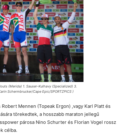
uts (Merida) 1. Sauser-Kulhavy (Specialized) 3.
 Karin Schermbrucker/Cape Epic/SPORTZPICS )
s Robert Mennen (Topeak Ergon) ,vagy Karl Platt és
lására törekedtek, a hosszabb maraton jellegű
isspower párosa Nino Schurter és Florian Vogel rossz
ek célba.