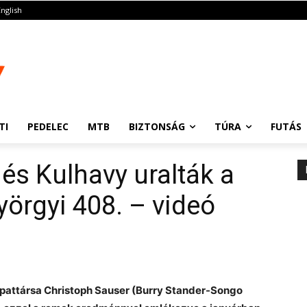
English
TI
PEDELEC
MTB
BIZTONSÁG
TÚRA
FUTÁS
és Kulhavy uralták a
yörgyi 408. – videó
apattársa Christoph Sauser (Burry Stander-Songo