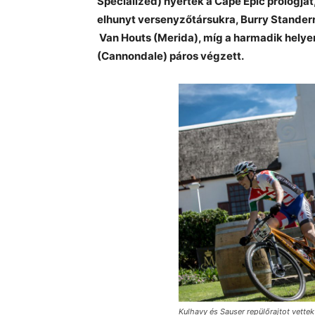
Specialized) nyerték a Cape Epic prológj
elhunyt versenyzőtársukra, Burry Stander
Van Houts (Merida), míg a harmadik helye
(Cannondale) páros végzett.
Kulhavy és Sauser repülőrajtot vette