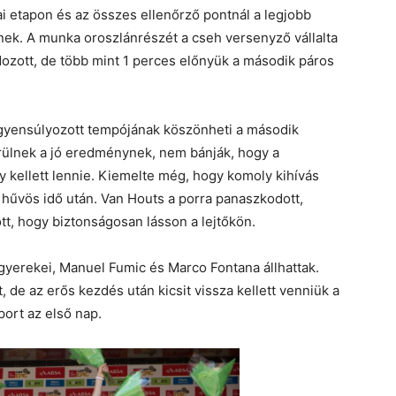
 mai etapon és az összes ellenőrző pontnál a legjobb
iknek. A munka oroszlánrészét a cseh versenyző vállalta
ozott, de több mint 1 perces előnyük a második páros
gyensúlyozott tempójának köszönheti a második
rülnek a jó eredménynek, nem bánják, hogy a
y kellett lennie. Kiemelte még, hogy komoly kihívás
 hűvös idő után. Van Houts a porra panaszkodott,
tt, hogy biztonságosan lásson a lejtőkön.
yerekei, Manuel Fumic és Marco Fontana állhattak.
 de az erős kezdés után kicsit vissza kellett venniük a
ort az első nap.