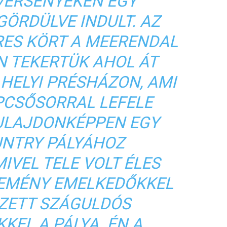
VERSENYEKEN EGY
ÖRDÜLVE INDULT. AZ
RES KÖRT A MEERENDAL
N TEKERTÜK AHOL ÁT
 HELYI PRÉSHÁZON, AMI
PCSŐSORRAL LEFELE
ULAJDONKÉPPEN EGY
UNTRY PÁLYÁHOZ
IVEL TELE VOLT ÉLES
EMÉNY EMELKEDŐKKEL
SZETT SZÁGULDÓS
KEL A PÁLYA. ÉN A