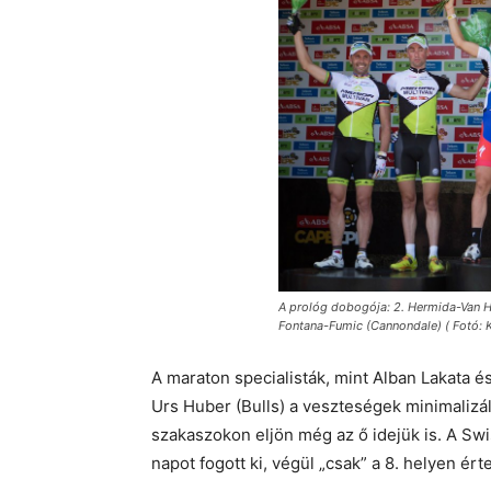
A prológ dobogója: 2. Hermida-Van Ho
Fontana-Fumic (Cannondale) ( Fotó:
A maraton specialisták, mint Alban Lakata é
Urs Huber (Bulls) a veszteségek minimalizá
szakaszokon eljön még az ő idejük is. A Sw
napot fogott ki, végül „csak” a 8. helyen ért