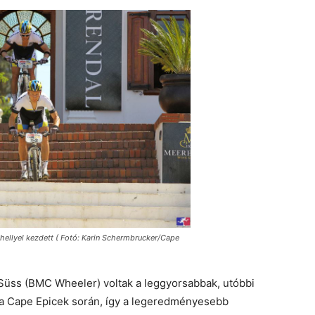
 hellyel kezdett ( Fotó: Karin Schermbrucker/Cape
üss (BMC Wheeler) voltak a leggyorsabbak, utóbbi
a Cape Epicek során, így a legeredményesebb