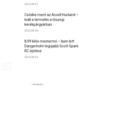
2026.08.07.
Csődbe ment az Accell Hunland –
leáll a termelés a tószegi
kerékpárgyárban
2026.08.06.
8,99 kilós mestermű – ilyen lett
Dangerholm legújabb Scott Spark
RC építése
2026.08.05.
- Hirdetés -