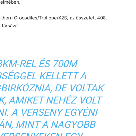
nelmében.
rthern Crocodiles/Trollope/X2S) az összetett 408.
ttársával.
3KM-REL ÉS 700M
SÉGGEL KELLETT A
IRKÓZNIA, DE VOLTAK
, AMIKET NEHÉZ VOLT
I. A VERSENY EGYÉNI
ÁN, MINT A NAGYOBB