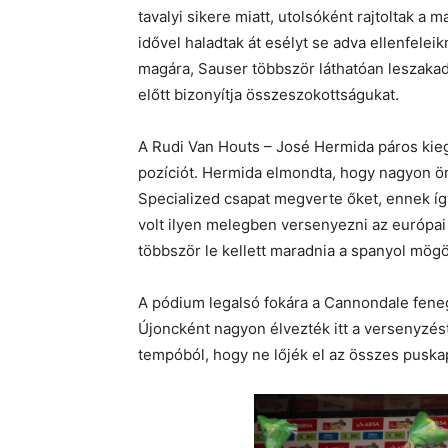
tavalyi sikere miatt, utolsóként rajtoltak a
idővel haladtak át esélyt se adva ellenfele
magára, Sauser többször láthatóan leszakad
előtt bizonyítja összeszokottságukat.
A Rudi Van Houts – José Hermida páros kie
pozíciót. Hermida elmondta, hogy nagyon ö
Specialized csapat megverte őket, ennek íg
volt ilyen melegben versenyezni az európai
többször le kellett maradnia a spanyol mögö
A pódium legalsó fokára a Cannondale feneg
Újoncként nagyon élvezték itt a versenyzést,
tempóból, hogy ne lőjék el az összes puskap