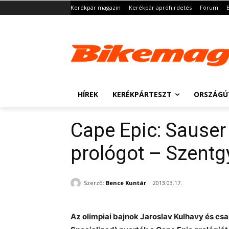
Kerékpár magazin
Kerékpár apróhirdetés
Fórum
HÍREK
KERÉKPÁRTESZT
ORSZÁGÚ
Cape Epic: Sauser 
prológot – Szentg
Szerző:
Bence Kuntár
2013.03.17.
Az olimpiai bajnok Jaroslav Kulhavy és cs