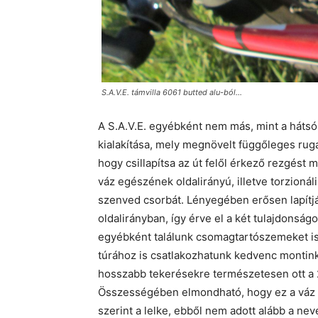
S.A.V.E. támvilla 6061 butted alu-ból…
A S.A.V.E. egyébként nem más, mint a háts
kialakítása, mely megnövelt függőleges ruga
hogy csillapítsa az út felől érkező rezgést 
váz egészének oldalirányú, illetve torzion
szenved csorbát. Lényegében erősen lapítjá
oldalirányban, így érve el a két tulajdonság
egyébként találunk csomagtartószemeket is, 
túrához is csatlakozhatunk kedvenc montin
hosszabb tekerésekre természetesen ott a 2
Összességében elmondható, hogy ez a váz
szerint a lelke, ebből nem adott alább a ne