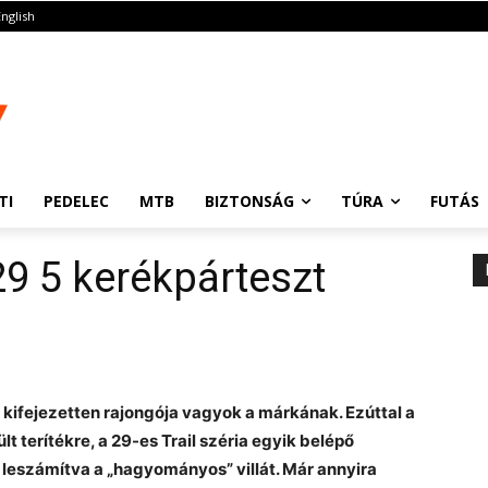
English
TI
PEDELEC
MTB
BIZTONSÁG
TÚRA
FUTÁS
29 5 kerékpárteszt
kifejezetten rajongója vagyok a márkának. Ezúttal a
t terítékre, a 29-es Trail széria egyik belépő
 leszámítva a „hagyományos” villát. Már annyira