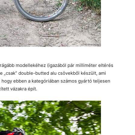
drágább modellekéhez (igazából pár milliméter eltérés
 de „csak” double-butted alu csövekből készült, ami
 hogy ebben a kategóriában számos gyártó teljesen
tett vázakra épít.