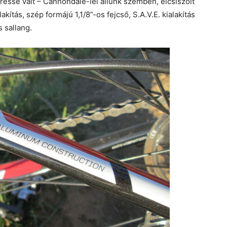
essé vált – Cannondale-lel állunk szemben, elcsiszolt
ítás, szép formájú 1,1/8”-os fejcső, S.A.V.E. kialakítás
 sallang.