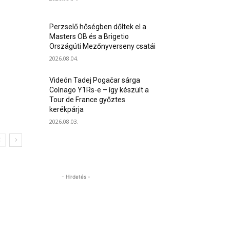
Perzselő hőségben dőltek el a
Masters OB és a Brigetio
Országúti Mezőnyverseny csatái
2026.08.04.
Videón Tadej Pogačar sárga
Colnago Y1Rs-e – így készült a
Tour de France győztes
kerékpárja
2026.08.03.
- Hirdetés -