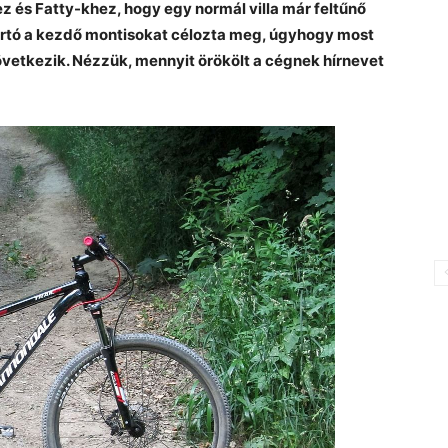
 és Fatty-khez, hogy egy normál villa már feltűnő
yártó a kezdő montisokat célozta meg, úgyhogy most
vetkezik. Nézzük, mennyit örökölt a cégnek hírnevet