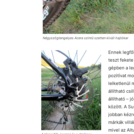
Négyszögtengelyes Acera szintű szetten kívüli hajtókar
Ennek legfőb
teszt fekete
gépben a le
pozitívat m
lelketlenül 
állítható cs
állítható – 
között. A Su
jobban kézr
márkák villá
mivel az Al