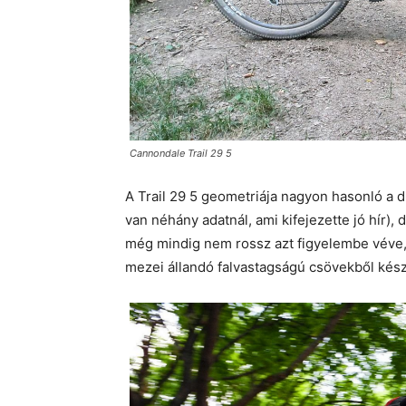
Cannondale Trail 29 5
A Trail 29 5 geometriája nagyon hasonló a 
van néhány adatnál, ami kifejezette jó hír),
még mindig nem rossz azt figyelembe véve,
mezei állandó falvastagságú csövekből készí