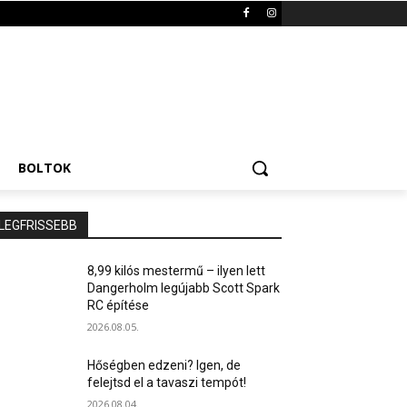
BOLTOK
LEGFRISSEBB
8,99 kilós mestermű – ilyen lett
Dangerholm legújabb Scott Spark
RC építése
2026.08.05.
Hőségben edzeni? Igen, de
felejtsd el a tavaszi tempót!
2026.08.04.