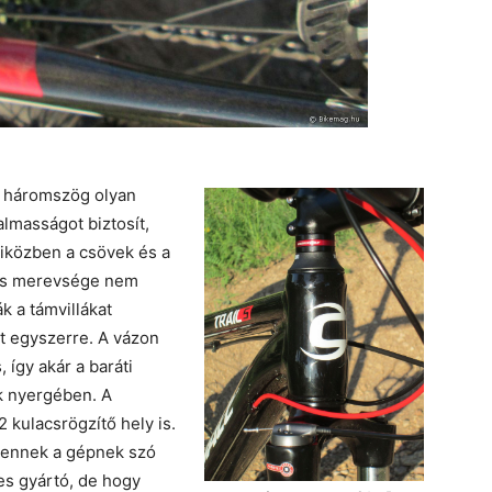
ó háromszög olyan
lmasságot biztosít,
miközben a csövek és a
ális merevsége nem
k a támvillákat
ot egyszerre. A vázon
így akár a baráti
k nyergében. A
 kulacsrögzítő hely is.
 ennek a gépnek szó
ves gyártó, de hogy