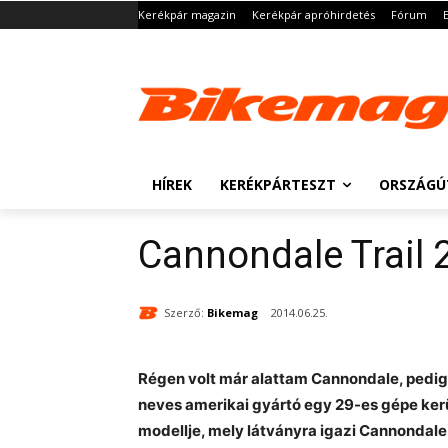
Kerékpár magazin
Kerékpár apróhirdetés
Fórum
HÍREK
KERÉKPÁRTESZT
ORSZÁGÚ
Cannondale Trail 
Szerző:
Bikemag
2014.06.25.
Régen volt már alattam Cannondale, pedig 
neves amerikai gyártó egy 29-es gépe kerül
modellje, mely látványra igazi Cannondale