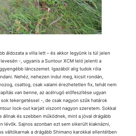
b áldozata a villa lett – és akkor legyünk is túl jelen
 levesén -, ugyanis a Suntour XCM teló jelenti a
ggyengébb láncszemet. Igazából alig tudok róla
ondani. Nehéz, nehezen indul meg, kicsit rondán,
mozog, csattog, csak valami érezhetetlen fix, tehát nem
illapítás van benne, az acélrugó előfeszítése ugyan
jó sok tekergetéssel -, de csak nagyon szűk határok
ntour lock-out karjait viszont nagyon szeretem. Sokkal
e állnak és szebben működnek, mint a jóval drágább
in lévők. Sajnos azonban ezt sem sikerült kiaknázni,
tus váltókarnak a drágább Shimano karokkal ellentétben