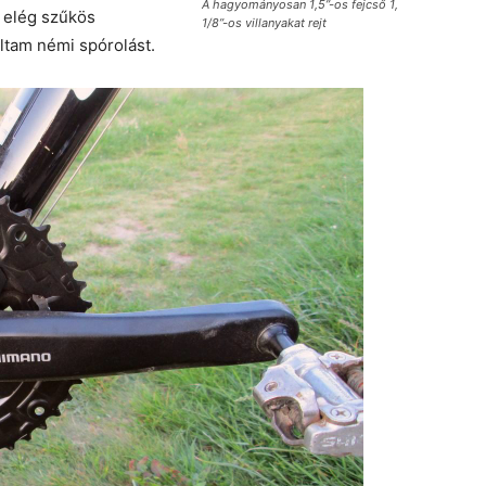
A hagyományosan 1,5”-os fejcső 1,
 elég szűkös
1/8”-os villanyakat rejt
ltam némi spórolást.