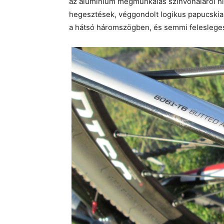
az alumínium megmunkálás színvonaláról hír
hegesztések, véggondolt logikus papucskialak
a hátsó háromszögben, és semmi felesleges