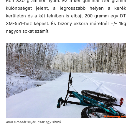
Ron 830 grammot nyom. Ez a két guminál 754 gramm
különbséget jelent, a legrosszabb helyen a kerék
kerületén és a két felniben is elbújt 200 gramm egy DT
XM-551-hez képest. És bizony ekkora méretnél +/- 1kg
nagyon sokat számít.
Ahol a madár se jár…csak egy sífutó