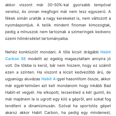
akkor viszont már 30-50%-kal gyorsabb tempóval
veretsz, és onnan megfogni már nem lesz egyszerű. A
fékek simán uralták a nagy kerekeket is, nem változott a
nyomáspontjuk. A telók mindent finoman kimozogtak,
pedig a mínuszok nem tartoznak a szimeringek kedvenc
üzemi hőmérséklet tartományaiba.
Nehéz konklúziót mondani. A tőle kicsit drágább
Habit
Carbon SE
modellt az egekig magasztaltam annyira jó
volt. De többe is kerül, bár nem hiszem, hogy ez számít
ezen a szinten. Ha viszont a kicsit kedvezőbb árú, de
ugyanúgy aluvázas
Habit 4
-gyel hasonlítom össze, akkor
már egyértelműen azt kell mondanom hogy inkább Bad
Habit-et vegyél. Ha elkopott, lecseréled a két gumit, és
már majdnem le is ugrott egy kiló a gépről, ami sokat fog
lendíteni a dinamizmusán. Szóval ha sportolós gépet
akarsz akkor Habit Carbon, ha pedig egy mindenest,