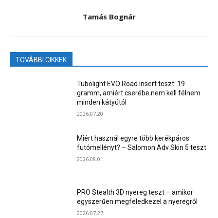
Tamás Bognár
TOVÁBBI CIKKEK
Tubolight EVO Road insert teszt: 19
gramm, amiért cserébe nem kell félnem
minden kátyútól
2026.07.20.
Miért használ egyre több kerékpáros
futómellényt? – Salomon Adv Skin 5 teszt
2026.08.01.
PRO Stealth 3D nyereg teszt – amikor
egyszerűen megfeledkezel a nyeregről
2026.07.27.