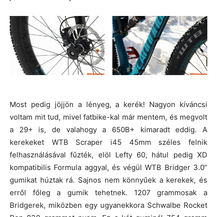
Most pedig jöjjön a lényeg, a kerék! Nagyon kíváncsi
voltam mit tud, mivel fatbike-kal már mentem, és megvolt
a 29+ is, de valahogy a 650B+ kimaradt eddig. A
kerekeket WTB Scraper i45 45mm széles felnik
felhasználásával fűzték, elöl Lefty 60, hátul pedig XD
kompatibilis Formula aggyal, és végül WTB Bridger 3.0”
gumikat húztak rá. Sajnos nem könnyűek a kerekek, és
erről főleg a gumik tehetnek. 1207 grammosak a
Bridgerek, miközben egy ugyanekkora Schwalbe Rocket