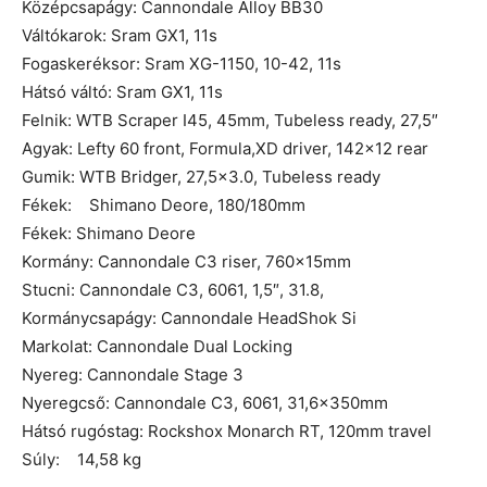
Középcsapágy: Cannondale Alloy BB30
Váltókarok: Sram GX1, 11s
Fogaskeréksor: Sram XG-1150, 10-42, 11s
Hátsó váltó: Sram GX1, 11s
Felnik: WTB Scraper I45, 45mm, Tubeless ready, 27,5″
Agyak: Lefty 60 front, Formula,XD driver, 142×12 rear
Gumik: WTB Bridger, 27,5×3.0, Tubeless ready
Fékek: Shimano Deore, 180/180mm
Fékek: Shimano Deore
Kormány: Cannondale C3 riser, 760x15mm
Stucni: Cannondale C3, 6061, 1,5″, 31.8,
Kormánycsapágy: Cannondale HeadShok Si
Markolat: Cannondale Dual Locking
Nyereg: Cannondale Stage 3
Nyeregcső: Cannondale C3, 6061, 31,6x350mm
Hátsó rugóstag: Rockshox Monarch RT, 120mm travel
Súly: 14,58 kg