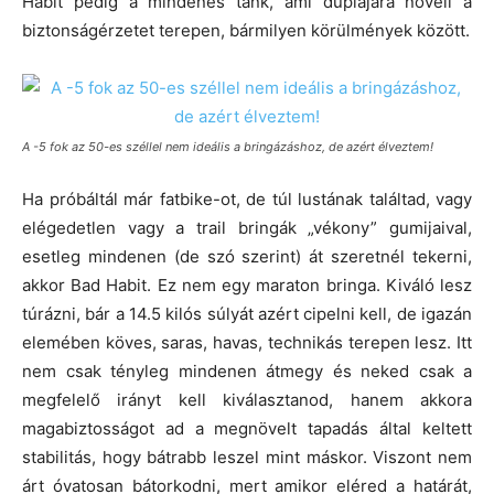
Habit pedig a mindenes tank, ami duplájára növeli a
biztonságérzetet terepen, bármilyen körülmények között.
A -5 fok az 50-es széllel nem ideális a bringázáshoz, de azért élveztem!
Ha próbáltál már fatbike-ot, de túl lustának találtad, vagy
elégedetlen vagy a trail bringák „vékony” gumijaival,
esetleg mindenen (de szó szerint) át szeretnél tekerni,
akkor Bad Habit. Ez nem egy maraton bringa. Kiváló lesz
túrázni, bár a 14.5 kilós súlyát azért cipelni kell, de igazán
elemében köves, saras, havas, technikás terepen lesz. Itt
nem csak tényleg mindenen átmegy és neked csak a
megfelelő irányt kell kiválasztanod, hanem akkora
magabiztosságot ad a megnövelt tapadás által keltett
stabilitás, hogy bátrabb leszel mint máskor. Viszont nem
árt óvatosan bátorkodni, mert amikor eléred a határát,