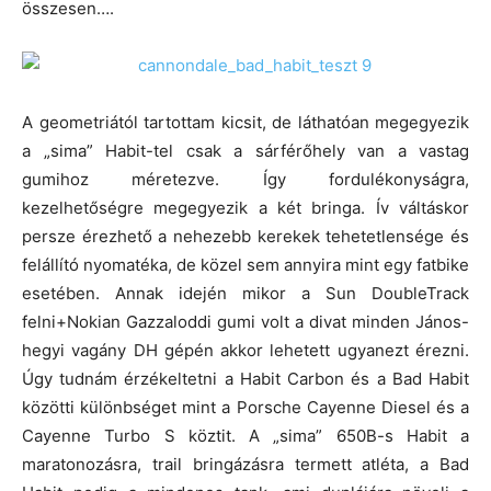
összesen….
A geometriától tartottam kicsit, de láthatóan megegyezik
a „sima” Habit-tel csak a sárférőhely van a vastag
gumihoz méretezve. Így fordulékonyságra,
kezelhetőségre megegyezik a két bringa. Ív váltáskor
persze érezhető a nehezebb kerekek tehetetlensége és
felállító nyomatéka, de közel sem annyira mint egy fatbike
esetében. Annak idején mikor a Sun DoubleTrack
felni+Nokian Gazzaloddi gumi volt a divat minden János-
hegyi vagány DH gépén akkor lehetett ugyanezt érezni.
Úgy tudnám érzékeltetni a Habit Carbon és a Bad Habit
közötti különbséget mint a Porsche Cayenne Diesel és a
Cayenne Turbo S köztit. A „sima” 650B-s Habit a
maratonozásra, trail bringázásra termett atléta, a Bad