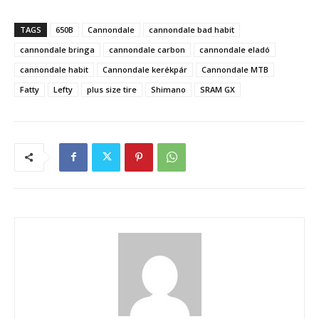
TAGS
650B
Cannondale
cannondale bad habit
cannondale bringa
cannondale carbon
cannondale eladó
cannondale habit
Cannondale kerékpár
Cannondale MTB
Fatty
Lefty
plus size tire
Shimano
SRAM GX