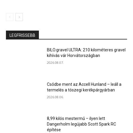
LEGFRISSEBB
BILO.gravel ULTRA: 210 kilométeres gravel
kihívás vár Horvátországban
2026.08.07.
Csődbe ment az Accell Hunland – leáll a
termelés a tószegi kerékpárgyárban
2026.08.06.
8,99 kilós mestermű – ilyen lett
Dangerholm legújabb Scott Spark RC
építése