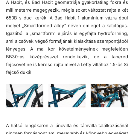
A Habit, és Bad Habit geometriája gyakorlatilag fokra és
milliméterre megegyezik, mégis sokat változtat rajta a két
650B-s duci kerék. A Bad Habit 1 alumínium vázra épül
melyet „Smartformed alloy” néven emleget a katalógus.
Igazából a „smartform” eljárás is egyfajta hydroforming,
ami a csövek végső formájának kialakítása szempontjából
lényeges. A mai kor követelményeinek megfelelően
BB30-as középrésszel rendelkezik, de a tapered
fejcsövet ne is keresd rajta mivel a Lefty villához 1.5-ös Si
fejcső dukál!
A hátsó lengőkaron a láncvilla és támvilla találkozásánál
nincsen forgáspont ami merevebb és könnyebb egységet