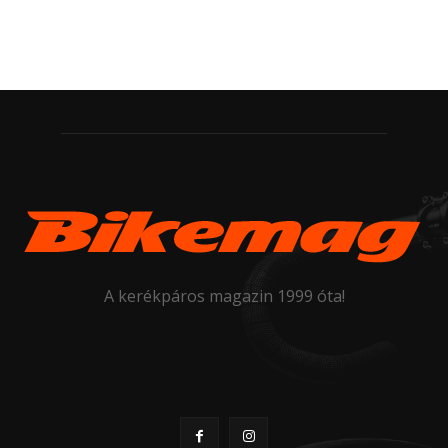
A kerékpáros magazin 1999 óta!