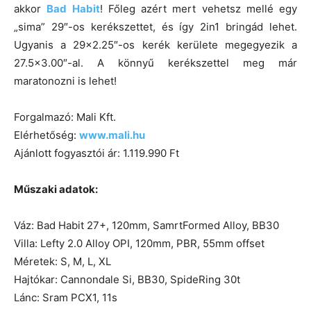
akkor
Bad Habit
! Főleg azért mert vehetsz mellé egy
„sima” 29″-os kerékszettet, és így 2in1 bringád lehet.
Ugyanis a 29×2.25″-os kerék kerülete megegyezik a
27.5×3.00″-al. A könnyű kerékszettel meg már
maratonozni is lehet!
Forgalmazó: Mali Kft.
Elérhetőség:
www.mali.hu
Ajánlott fogyasztói ár: 1.119.990 Ft
Műszaki adatok:
Váz: Bad Habit 27+, 120mm, SamrtFormed Alloy, BB30
Villa: Lefty 2.0 Alloy OPI, 120mm, PBR, 55mm offset
Méretek: S, M, L, XL
Hajtókar: Cannondale Si, BB30, SpideRing 30t
Lánc: Sram PCX1, 11s