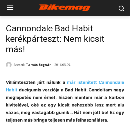
Cannondale Bad Habit
kerékpárteszt: Nem kicsit
más!
Szerző:
Tamás Bognár
2016.03.09.
Villámteszten járt nálunk a
már istenített Cannondale
Habit
ducigumis verziója a Bad Habit. Gondoltam nagy
meglepetés nem érhet, hiszen mentem már a karbon
kivitelével, oké ez egy kicsit nehezebb lesz mert alu
vázas, meg vastagabb gumik… Hát nem jött be! Ez egy
teljesen más bringa teljesen más felhasználásra.