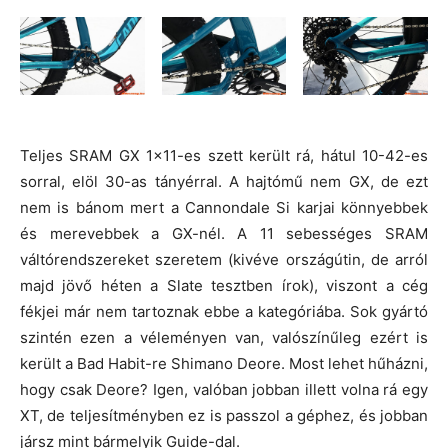
Teljes SRAM GX 1×11-es szett került rá, hátul 10-42-es
sorral, elöl 30-as tányérral. A hajtómű nem GX, de ezt
nem is bánom mert a Cannondale Si karjai könnyebbek
és merevebbek a GX-nél. A 11 sebességes SRAM
váltórendszereket szeretem (kivéve országútin, de arról
majd jövő héten a Slate tesztben írok), viszont a cég
fékjei már nem tartoznak ebbe a kategóriába. Sok gyártó
szintén ezen a véleményen van, valószínűleg ezért is
került a Bad Habit-re Shimano Deore. Most lehet hűházni,
hogy csak Deore? Igen, valóban jobban illett volna rá egy
XT, de teljesítményben ez is passzol a géphez, és jobban
jársz mint bármelyik Guide-dal.