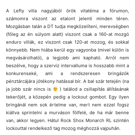
A Lefty villa nagyjából örök vitatéma a fórumon,
számomra viszont az etalont jelenti minden téren.
Mozgásban talán a DT tudja megközelíteni, merevségben
(főleg az én súlyom alatt) viszont csak a 160-at mozgó
enduro villák, ez viszont csak 120-at mozog, és sokkal
könnyebb. Nem hiába kerül egy vagyonba (mivel külön is
megvásárolható), a legjobb ami kapható. Arról nem
beszélve, hogy a szerviz intervalluma is hosszabb mint a
konkurenseké, ami a rendszeresen bringázók
pénztárcájára jótékony hatással bír. A bal szár tetején (na
ja jobb szár nincs is
) találod a csillapítás állításának
tekerőjét, a közepén pedig a lockout gombot. Egy ilyen
bringánál nem sok értelme van, mert nem ezzel fogsz
kiállva sprintelni a murváson fölfelé, de ha már benne
van, akkor legyen. Hátul Rock Shox Monarch RL szintén
lockouttal rendelkező tag mozog méghozzá vajpuhán.