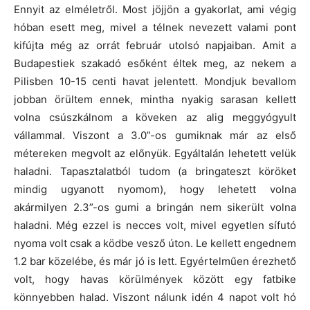
Ennyit az elméletről. Most jöjjön a gyakorlat, ami végig
hóban esett meg, mivel a télnek nevezett valami pont
kifújta még az orrát február utolsó napjaiban. Amit a
Budapestiek szakadó esőként éltek meg, az nekem a
Pilisben 10-15 centi havat jelentett. Mondjuk bevallom
jobban örültem ennek, mintha nyakig sarasan kellett
volna csúszkálnom a köveken az alig meggyógyult
vállammal. Viszont a 3.0”-os gumiknak már az első
métereken megvolt az előnyük. Egyáltalán lehetett velük
haladni. Tapasztalatból tudom (a bringateszt köröket
mindig ugyanott nyomom), hogy lehetett volna
akármilyen 2.3”-os gumi a bringán nem sikerült volna
haladni. Még ezzel is necces volt, mivel egyetlen sífutó
nyoma volt csak a ködbe vesző úton. Le kellett engednem
1.2 bar közelébe, és már jó is lett. Egyértelműen érezhető
volt, hogy havas körülmények között egy fatbike
könnyebben halad. Viszont nálunk idén 4 napot volt hó