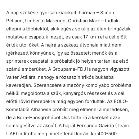
A nap szökése gyorsan kialakult, hárman – Simon
Pellaud, Umberto Marengo, Christian Mark – tudtak
ellépni a többiektől, akik egész sokáig az élen bringáztak
mutatva a csapatuk mezét, és csak 17 km-rel a cél előtt
érték utol őket. A hajrá a szakasz útvonala miatt nem
ígérkezett könnyűnek, így az összetett menők és a
sprinterek csapatai is próbálták jó helyen tartani az első
számú emberüket. A Groupama-FDJ is nagyon vigyázott
Valter Attilára, nehogy a rózsaszín trikós bukásba
keveredjen. Szerencsére a mezőny komolyabb probléma
nélkül megoldotta a szűk, kanyargós részeket és a cél
előtti rövid meredekre még egyben fordultak. Az EOLO-
Kometából Albanese próbált meg elmenni a meredeken,
de a Bora-Hansgrohéból Oss tette rá a kerekét ezzel
semlegesítve az akciót. A hajrát Fernando Gaviria (Team
UAE) indította meg hihetetlenül korán, kb 400-500