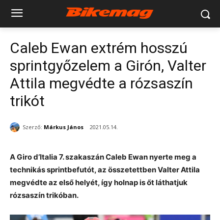
Caleb Ewan extrém hosszú
sprintgyőzelem a Girón, Valter
Attila megvédte a rózsaszín
trikót
Szerző:
Márkus János
2021.05.14.
A Giro d’Italia 7. szakaszán Caleb Ewan nyerte meg a
technikás sprintbefutót, az összetettben Valter Attila
megvédte az első helyét, így holnap is őt láthatjuk
rózsaszín trikóban.