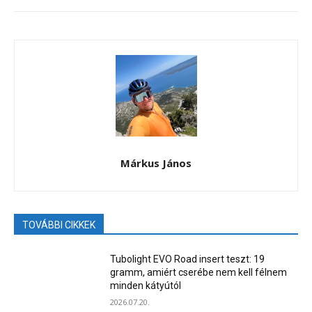
Márkus János
TOVÁBBI CIKKEK
Tubolight EVO Road insert teszt: 19
gramm, amiért cserébe nem kell félnem
minden kátyútól
2026.07.20.