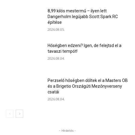
8,99 kilós mestermű – ilyen lett
Dangerholm legújabb Scott Spark RC
építése
2026.08.05.
Hőségben edzeni? Igen, de felejtsd el a
tavaszi tempót!
2026.08.04.
Perzselő hőségben dőltek el a Masters OB
és a Brigetio Országúti Mezőnyverseny
csatái
2026.08.04.
- Hirdetés -