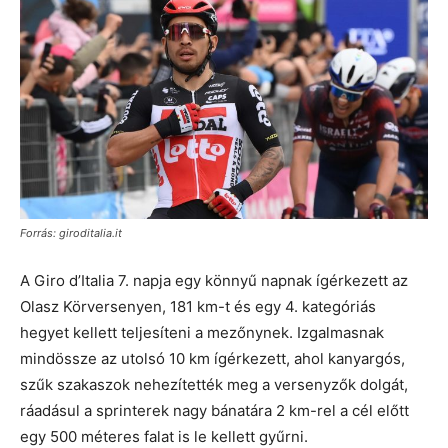
Forrás: giroditalia.it
A Giro d’Italia 7. napja egy könnyű napnak ígérkezett az
Olasz Körversenyen, 181 km-t és egy 4. kategóriás
hegyet kellett teljesíteni a mezőnynek. Izgalmasnak
mindössze az utolsó 10 km ígérkezett, ahol kanyargós,
szűk szakaszok nehezítették meg a versenyzők dolgát,
ráadásul a sprinterek nagy bánatára 2 km-rel a cél előtt
egy 500 méteres falat is le kellett gyűrni.