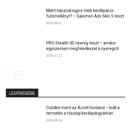
Miért használ egyre több kerékpáros
futómellényt? – Salomon Adv Skin 5 teszt
2026.08.01.
PRO Stealth 3D nyereg teszt – amikor
egyszerűen megfeledkezel a nyeregről
2026.07.27.
LEGFRISSEBB
Csődbe ment az Accell Hunland – leáll a
termelés a tószegi kerékpárgyárban
2026.08.06.