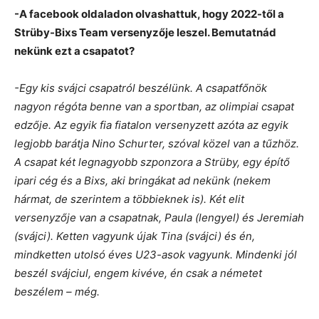
-A facebook oldaladon olvashattuk, hogy 2022-től a
Strüby-Bixs Team versenyzője leszel. Bemutatnád
nekünk ezt a csapatot?
-Egy kis svájci csapatról beszélünk. A csapatfőnök
nagyon régóta benne van a sportban, az olimpiai csapat
edzője. Az egyik fia fiatalon versenyzett azóta az egyik
legjobb barátja Nino Schurter, szóval közel van a tűzhöz.
A csapat két legnagyobb szponzora a Strüby, egy építő
ipari cég és a Bixs, aki bringákat ad nekünk (nekem
hármat, de szerintem a többieknek is). Két elit
versenyzője van a csapatnak, Paula (lengyel) és Jeremiah
(svájci). Ketten vagyunk újak Tina (svájci) és én,
mindketten utolsó éves U23-asok vagyunk. Mindenki jól
beszél svájciul, engem kivéve, én csak a németet
beszélem – még.