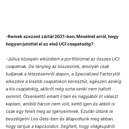
-Remek szezont zártál 2021-ben. Mesélnél arról, hogy
hogyan jutottál el az első UCI csapatodig?
-Július közepén elküldtem a portfóliómat az összes UCI
csapatnak. De tényleg az összesnek, amolyan csak
tudjanak a létezésemről alapon, a Specialized Factorytől
elkezdve a kisebb csapatokon keresztül, egészen azokig
a kis csapatokig, akikről még soha senki nem hallott
semmit. Ötvenkettő emailt írtam és nagyjából öt választ
kaptam, amiből három nem volt, kettő igen és abból is
csak egy felelt meg az igényeimnek. Ezután ültünk le
beszélgetni Les Gets-ben és állapodtunk meg abban,
hogy tartjuk a kapcsolatot. Segített, hogy világkupáról