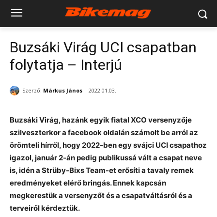
Buzsáki Virág UCI csapatban
folytatja – Interjú
Szerző:
Márkus János
2022.01.03.
Buzsáki Virág, hazánk egyik fiatal XCO versenyzője
szilveszterkor a facebook oldalán számolt be arról az
örömteli hírről, hogy 2022-ben egy svájci UCI csapathoz
igazol, január 2-án pedig publikussá vált a csapat neve
is, idén a Strüby-Bixs Team-et erősíti a tavaly remek
eredményeket elérő bringás. Ennek kapcsán
megkerestük a versenyzőt és a csapatváltásról és a
terveiről kérdeztük.