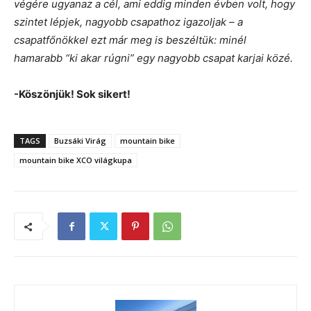
végére ugyanaz a cél, ami eddig minden évben volt, hogy
szintet lépjek, nagyobb csapathoz igazoljak – a
csapatfőnökkel ezt már meg is beszéltük: minél
hamarabb “ki akar rúgni” egy nagyobb csapat karjai közé.
-Köszönjük! Sok sikert!
TAGS
Buzsáki Virág
mountain bike
mountain bike XCO világkupa