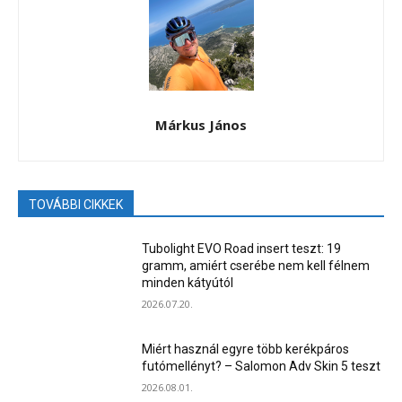
Márkus János
TOVÁBBI CIKKEK
Tubolight EVO Road insert teszt: 19
gramm, amiért cserébe nem kell félnem
minden kátyútól
2026.07.20.
Miért használ egyre több kerékpáros
futómellényt? – Salomon Adv Skin 5 teszt
2026.08.01.