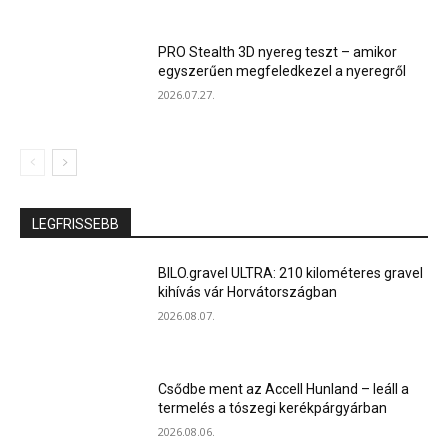
PRO Stealth 3D nyereg teszt – amikor
egyszerűen megfeledkezel a nyeregről
2026.07.27.
LEGFRISSEBB
BILO.gravel ULTRA: 210 kilométeres gravel
kihívás vár Horvátországban
2026.08.07.
Csődbe ment az Accell Hunland – leáll a
termelés a tószegi kerékpárgyárban
2026.08.06.