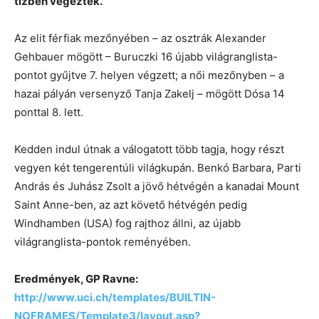
tízben végeztek.
Az elit férfiak mezőnyében – az osztrák Alexander
Gehbauer mögött – Buruczki 16 újabb világranglista-
pontot gyűjtve 7. helyen végzett; a női mezőnyben – a
hazai pályán versenyző Tanja Zakelj – mögött Dósa 14
ponttal 8. lett.
Kedden indul útnak a válogatott több tagja, hogy részt
vegyen két tengerentúli világkupán. Benkó Barbara, Parti
András és Juhász Zsolt a jövő hétvégén a kanadai Mount
Saint Anne-ben, az azt követő hétvégén pedig
Windhamben (USA) fog rajthoz állni, az újabb
világranglista-pontok reményében.
Eredmények, GP Ravne:
http://www.uci.ch/templates/BUILTIN-
NOFRAMES/Template3/layout.asp?