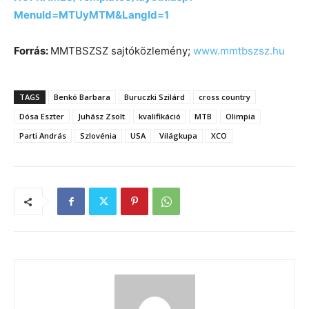
MenuId=MTUyMTM&LangId=1
Forrás:
MMTBSZSZ sajtóközlemény;
www.mmtbszsz.hu
TAGS
Benkó Barbara
Buruczki Szilárd
cross country
Dósa Eszter
Juhász Zsolt
kvalifikáció
MTB
Olimpia
Parti András
Szlovénia
USA
Világkupa
XCO