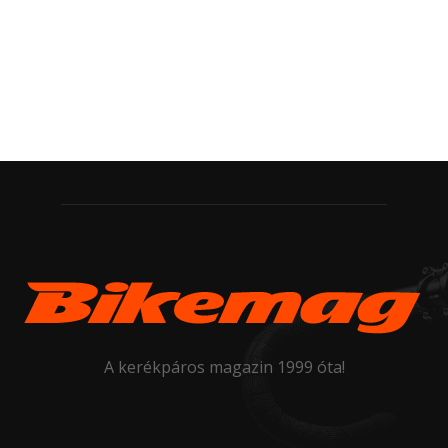
A kerékpáros magazin 1999 óta!