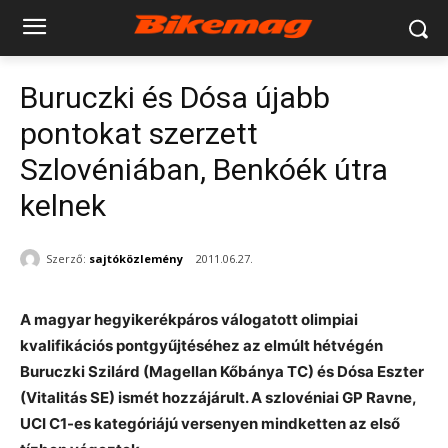
Buruczki és Dósa újabb
pontokat szerzett
Szlovéniában, Benkóék útra
kelnek
Szerző:
sajtóközlemény
2011.06.27.
A magyar hegyikerékpáros válogatott olimpiai
kvalifikációs pontgyűjtéséhez az elmúlt hétvégén
Buruczki Szilárd (Magellan Kőbánya TC) és Dósa Eszter
(Vitalitás SE) ismét hozzájárult. A szlovéniai GP Ravne,
UCI C1-es kategóriájú versenyen mindketten az első