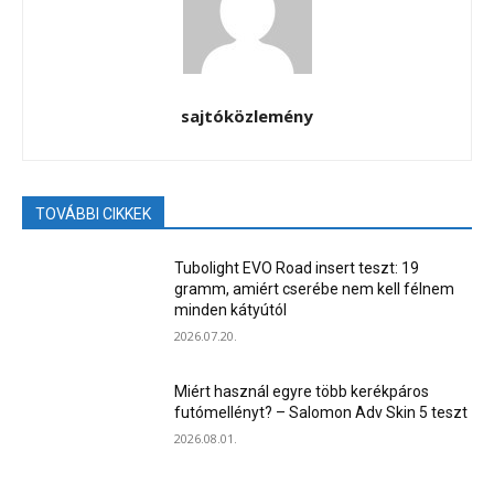
sajtóközlemény
TOVÁBBI CIKKEK
Tubolight EVO Road insert teszt: 19
gramm, amiért cserébe nem kell félnem
minden kátyútól
2026.07.20.
Miért használ egyre több kerékpáros
futómellényt? – Salomon Adv Skin 5 teszt
2026.08.01.