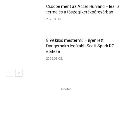
Csődbe ment az Accell Hunland – leáll a
termelés a tószegi kerékpárgyárban
2026.08.06.
8,99 kilós mestermű – ilyen lett
Dangerholm legújabb Scott Spark RC
építése
2026.08.05.
- Hirdetés -