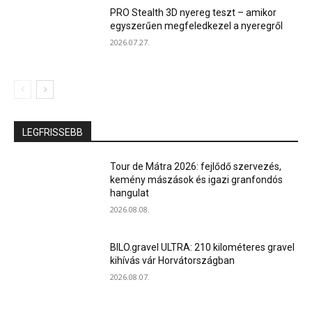
PRO Stealth 3D nyereg teszt – amikor
egyszerűen megfeledkezel a nyeregről
2026.07.27.
LEGFRISSEBB
Tour de Mátra 2026: fejlődő szervezés,
kemény mászások és igazi granfondós
hangulat
2026.08.08.
BILO.gravel ULTRA: 210 kilométeres gravel
kihívás vár Horvátországban
2026.08.07.