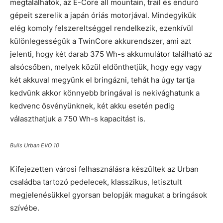
megtalálhatók, az E-Core all mountain, trail és enduró
gépeit szerelik a japán óriás motorjával. Mindegyikük
elég komoly felszereltséggel rendelkezik, ezenkívül
különlegességük a TwinCore akkurendszer, ami azt
jelenti, hogy két darab 375 Wh-s akkumulátor található az
alsócsőben, melyek közül eldönthetjük, hogy egy vagy
két akkuval megyünk el bringázni, tehát ha úgy tartja
kedvünk akkor könnyebb bringával is nekivághatunk a
kedvenc ösvényünknek, két akku esetén pedig
választhatjuk a 750 Wh-s kapacitást is.
Bulls Urban EVO 10
Kifejezetten városi felhasználásra készültek az Urban
családba tartozó pedelecek, klasszikus, letisztult
megjelenésükkel gyorsan belopják magukat a bringások
szívébe.