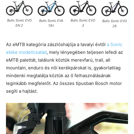
Bulls Sonic EVO
Bulls Sonic EVO
Bulls Sonic EVA
Bulls Sonic EVO
EN 2
3
TR1
26
Az eMTB kategória zászlóshajója a tavalyi évtől
a Sonic
ebike modellcsalád
, mely lényegében teljesen lefedi az
eMTB palettát, találunk köztük merevfarú, trail, all
mountain, enduro és női kerékpárokat is, gyakorlatilag
mindenki megtalálja köztük az ő felhasználásának
leginkább megfelelőt. Az összes típusban Bosch motor
segíti a hajtást.