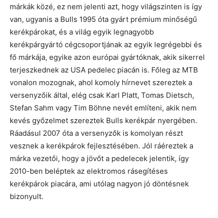
márkák közé, ez nem jelenti azt, hogy világszinten is így
van, ugyanis a Bulls 1995 óta gyárt prémium minőségű
kerékpárokat, és a világ egyik legnagyobb
kerékpárgyártó cégcsoportjának az egyik legrégebbi és
fő márkája, egyike azon európai gyártóknak, akik sikerrel
terjeszkednek az USA pedelec piacán is. Főleg az MTB
vonalon mozognak, ahol komoly hírnevet szereztek a
versenyzőik által, elég csak Karl Platt, Tomas Dietsch,
Stefan Sahm vagy Tim Böhne nevét említeni, akik nem
kevés győzelmet szereztek Bulls kerékpár nyergében.
Ráadásul 2007 óta a versenyzők is komolyan részt
vesznek a kerékpárok fejlesztésében. Jól ráéreztek a
márka vezetői, hogy a jövőt a pedelecek jelentik, így
2010-ben beléptek az elektromos rásegítéses
kerékpárok piacára, ami utólag nagyon jó döntésnek
bizonyult.