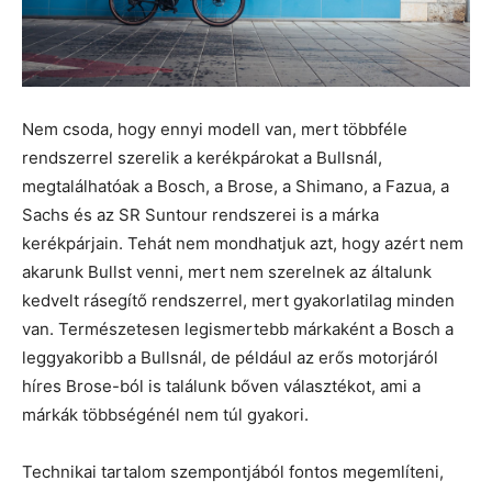
Nem csoda, hogy ennyi modell van, mert többféle
rendszerrel szerelik a kerékpárokat a Bullsnál,
megtalálhatóak a Bosch, a Brose, a Shimano, a Fazua, a
Sachs és az SR Suntour rendszerei is a márka
kerékpárjain. Tehát nem mondhatjuk azt, hogy azért nem
akarunk Bullst venni, mert nem szerelnek az általunk
kedvelt rásegítő rendszerrel, mert gyakorlatilag minden
van. Természetesen legismertebb márkaként a Bosch a
leggyakoribb a Bullsnál, de például az erős motorjáról
híres Brose-ból is találunk bőven választékot, ami a
márkák többségénél nem túl gyakori.
Technikai tartalom szempontjából fontos megemlíteni,