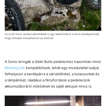
Az új 45 fokos nyílású akkufedelet is úgy alakították ki a Sonic kerékpároknál,
hogy erősebb maradhasson az alsócső.
A Sonic bringák a többi Bulls pedelechez hasonlóan mind
MonkeyLink
kompatibilisek, tehát egy mozdulattal tudjuk
felhelyezni a kerékpárra a sárvédőnket, a kulacsunkat és
a lámpáinkat, ráadásul a fényforrások a pedelecünk
akkumulátoráról működnek és saját akkujuk nincs is.