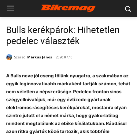
Bulls kerékpárok: Hihetetlen
pedelec választék
Szerző:
Márkus János
2020.07.10.
A Bulls neve jól cseng tőlünk nyugatra, a szakmában az
egyik leginnovatívabb márkaként tartják számon, tehát
nem véletlen a népszerűsége. Pedelec fronton sincs
szégyellnivalójuk, már egy évtizede gyártanak
elektromos rásegítéses kerékpárokat, mostanra olyan
szintre jutott el a német márka, hogy gyakorlatilag
mindent megtalálunk az ebike kínálatukban. Ráadásul
azon ritka gyártók közé tartozik, akik többféle