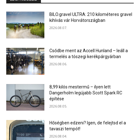
BILO.gravel ULTRA: 210 kilométeres gravel
kihívás vár Horvátországban
2026.08.07.
Csődbe ment az Accell Hunland – leáll a
termelés a tószegi kerékpárgyárban
2026.08.06.
8,99 kilós mestermű – ilyen lett
Dangerholm legújabb Scott Spark RC
építése
2026.08.05.
Hőségben edzeni? Igen, de felejtsd el a
tavaszi tempót!
2026.08.04.