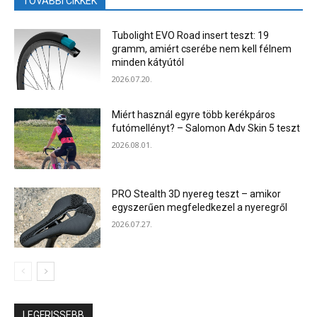
TOVÁBBI CIKKEK
Tubolight EVO Road insert teszt: 19
gramm, amiért cserébe nem kell félnem
minden kátyútól
2026.07.20.
Miért használ egyre több kerékpáros
futómellényt? – Salomon Adv Skin 5 teszt
2026.08.01.
PRO Stealth 3D nyereg teszt – amikor
egyszerűen megfeledkezel a nyeregről
2026.07.27.
LEGFRISSEBB