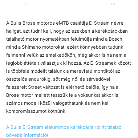
3
29
A Bulls Brose motoros eMTB családja E-Stream névre
hallgat, azt tudni kell, hogy az ezekben a kerékpárokban
található motor nyomatékban felülmúlja mind a Bosch,
mind a Shimano motorokat, ezért könnyebben tudunk
felmenni velük az emelkedőkön, még akkor is ha nem a
legjobb áttételt választjuk ki hozzá. Az E-Streamek között
is többféle modellt találunk a merevfarú montiktól az
össztelós endurókig, sőt még női és sárvédővel
felszerelt Street változat is elérhető belőle, így ha a
Brose motor mellett tesszük le a voksunkat akkor is
számos modell közül válogathatunk és nem kell
kompromisszumot kötnünk.
A Bulls E-Stream elektromos kerékpárjairól itt találsz
bővebb információt.