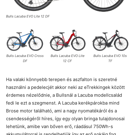
Bulls Lacuba EVO Lite 12 DF
Bulls Lacuba EVO Cross
Bulls Lacuba EVO Lite
Bulls Lacuba EVO 10s
DF
12 CF
TF
Ha valaki könnyebb terepen és aszfalton is szeretné
használni a pedelecjét akkor neki az eTrekkingek között
érdemes nézelődnie, a Bullsnál a Lacuba modellcsalád
fedi le ezt a szegmenst. A Lacuba kerékpárokba mind
Brose motor található, ami a nagy nyomatékáról és a
csendességéről híres, így egy olyan bringa tulajdonosai
lehetünk, amibe van bőven erő, ráadásul 750Wh-s
akkumulátorral is rendelhetjük így az erő sokáig fog