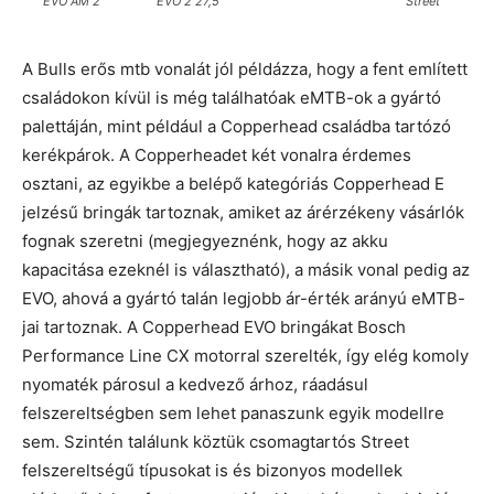
EVO AM 2
EVO 2 27,5
Street
A Bulls erős mtb vonalát jól példázza, hogy a fent említett
családokon kívül is még találhatóak eMTB-ok a gyártó
palettáján, mint például a Copperhead családba tartózó
kerékpárok. A Copperheadet két vonalra érdemes
osztani, az egyikbe a belépő kategóriás Copperhead E
jelzésű bringák tartoznak, amiket az árérzékeny vásárlók
fognak szeretni (megjegyeznénk, hogy az akku
kapacitása ezeknél is választható), a másik vonal pedig az
EVO, ahová a gyártó talán legjobb ár-érték arányú eMTB-
jai tartoznak. A Copperhead EVO bringákat Bosch
Performance Line CX motorral szerelték, így elég komoly
nyomaték párosul a kedvező árhoz, ráadásul
felszereltségben sem lehet panaszunk egyik modellre
sem. Szintén találunk köztük csomagtartós Street
felszereltségű típusokat is és bizonyos modellek