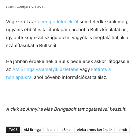
Bulls Twenty8 EVO 45 DF
Végezetül az
speed pedelecekről
sem feledkezünk meg,
ugyanis ebből is találunk pár darabot a Bulls kínálatában,
így a 45 km/h-val száguldozni vágyók is megtalálhatják a
számításukat a Bullsnál.
Ha jobban érdekelnek a Bulls pedelecek akkor látogass el
az
AM Bringa valamelyik üzletébe
vagy
kattints a
honlapjukra
, ahol bővebb információkat találsz.
A cikk az Annyira Más Bringabolt támogatásával készült.
TAGS
AM Bringa
bulls
eBike
elektromos kerékpár
emtb