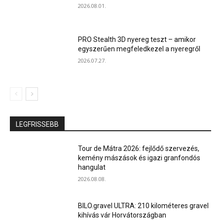
2026.08.01.
PRO Stealth 3D nyereg teszt – amikor
egyszerűen megfeledkezel a nyeregről
2026.07.27.
LEGFRISSEBB
Tour de Mátra 2026: fejlődő szervezés,
kemény mászások és igazi granfondós
hangulat
2026.08.08.
BILO.gravel ULTRA: 210 kilométeres gravel
kihívás vár Horvátországban