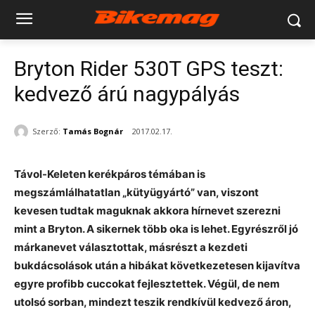
Bryton Rider 530T GPS teszt:
kedvező árú nagypályás
Szerző:
Tamás Bognár
2017.02.17.
Távol-Keleten kerékpáros témában is
megszámlálhatatlan „kütyügyártó” van, viszont
kevesen tudtak maguknak akkora hírnevet szerezni
mint a Bryton. A sikernek több oka is lehet. Egyrészről jó
márkanevet választottak, másrészt a kezdeti
bukdácsolások után a hibákat következetesen kijavítva
egyre profibb cuccokat fejlesztettek. Végül, de nem
utolsó sorban, mindezt teszik rendkívül kedvező áron,