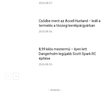
2026.08.07.
Csődbe ment az Accell Hunland – leáll a
termelés a tószegi kerékpárgyárban
2026.08.06.
8,99 kilós mestermű – ilyen lett
Dangerholm legújabb Scott Spark RC
építése
2026.08.05.
- Hirdetés -