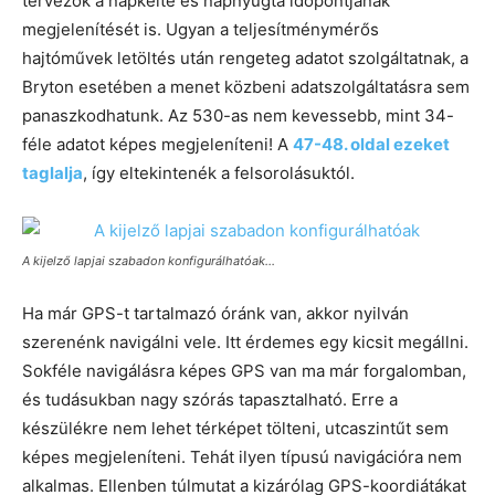
tervezők a napkelte és napnyugta időpontjának
megjelenítését is. Ugyan a teljesítménymérős
hajtóművek letöltés után rengeteg adatot szolgáltatnak, a
Bryton esetében a menet közbeni adatszolgáltatásra sem
panaszkodhatunk. Az 530-as nem kevessebb, mint 34-
féle adatot képes megjeleníteni! A
47-48. oldal ezeket
taglalja
, így eltekintenék a felsorolásuktól.
A kijelző lapjai szabadon konfigurálhatóak…
Ha már GPS-t tartalmazó óránk van, akkor nyilván
szerenénk navigálni vele. Itt érdemes egy kicsit megállni.
Sokféle navigálásra képes GPS van ma már forgalomban,
és tudásukban nagy szórás tapasztalható. Erre a
készülékre nem lehet térképet tölteni, utcaszintűt sem
képes megjeleníteni. Tehát ilyen típusú navigációra nem
alkalmas. Ellenben túlmutat a kizárólag GPS-koordiátákat