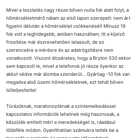
Mivel a tesztelés nagy része bőven nulla fok alatt folyt, a
hőmérsékletmérő nálam az első lapon szerepelt: nem árt
figyelni délután a hőmérséklet csökkenését! Mínusz 19
fok volt a leghidegebb, amiben használtam, itt a kijelző
frissítése már észrevehetően lelassult, de ez
szerencsére a mérésre és az adatrögzítésre nem
vonatkozott. Viszont dícséretes, hogy a Bryton 530 ekkor
sem kapcsolt le, mivel a telefonok jó része ilyenkor az
akkut védve már álomba szenderül… Gyárilag -10 fok van
megadva alső üzemi hőmérsékletnek, ezt tehát bőven
túlteljesítette!
Túrázóknak, maratonozóknak a szintemelkedéssel
kapcsolatos információk lehetnek még hasznosak, a
készülék emllett méri a meredekséget is, ráadásul
többféle módon. Gyaníthatóan számukra tették be a