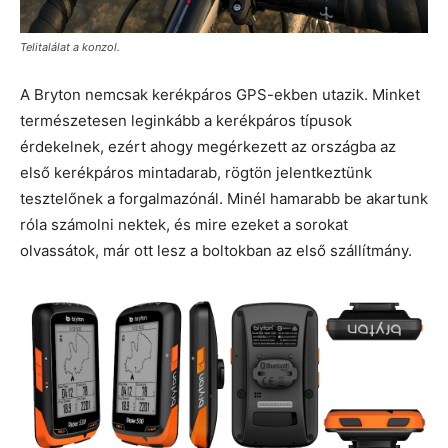
Telitalálat a konzol.
A Bryton nemcsak kerékpáros GPS-ekben utazik. Minket
természetesen leginkább a kerékpáros típusok
érdekelnek, ezért ahogy megérkezett az országba az
első kerékpáros mintadarab, rögtön jelentkeztünk
tesztelőnek a forgalmazónál. Minél hamarabb be akartunk
róla számolni nektek, és mire ezeket a sorokat
olvassátok, már ott lesz a boltokban az első szállítmány.