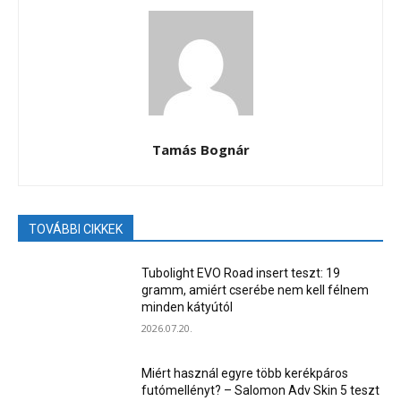
Tamás Bognár
TOVÁBBI CIKKEK
Tubolight EVO Road insert teszt: 19
gramm, amiért cserébe nem kell félnem
minden kátyútól
2026.07.20.
Miért használ egyre több kerékpáros
futómellényt? – Salomon Adv Skin 5 teszt