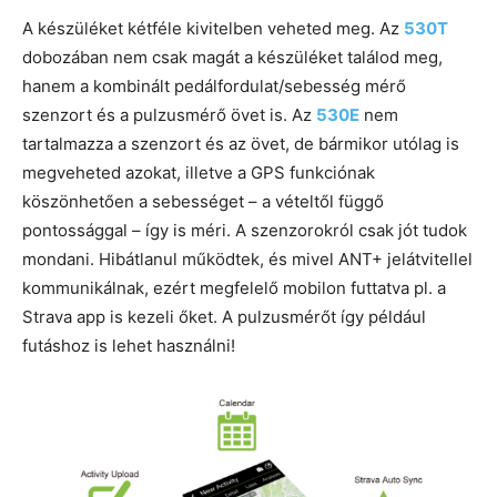
A készüléket kétféle kivitelben veheted meg. Az
530T
dobozában
nem csak magát a készüléket találod meg,
hanem a kombinált pedálfordulat/sebesség mérő
szenzort és a pulzusmérő övet is. Az
530E
nem
tartalmazza a szenzort és az övet, de bármikor utólag is
megveheted azokat, illetve a GPS funkciónak
köszönhetően a sebességet – a vételtől függő
pontossággal – így is méri. A szenzorokról csak jót tudok
mondani. Hibátlanul működtek, és mivel ANT+ jelátvitellel
kommunikálnak, ezért megfelelő mobilon futtatva pl. a
Strava app is kezeli őket. A pulzusmérőt így például
futáshoz is lehet használni!