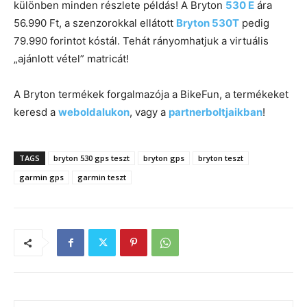
különben minden részlete példás! A Bryton
530 E
ára
56.990 Ft, a szenzorokkal ellátott
Bryton 530T
pedig
79.990 forintot kóstál. Tehát rányomhatjuk a virtuális
„ajánlott vétel” matricát!
A Bryton termékek forgalmazója a BikeFun, a termékeket
keresd a
weboldalukon
, vagy a
partnerboltjaikban
!
TAGS
bryton 530 gps teszt
bryton gps
bryton teszt
garmin gps
garmin teszt