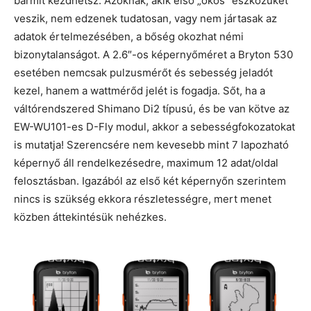
bármit kezdhetsz. Azoknak, akik első „okos” eszközüket
veszik, nem edzenek tudatosan, vagy nem jártasak az
adatok értelmezésében, a bőség okozhat némi
bizonytalanságot. A 2.6″-os képernyőméret a Bryton 530
esetében nemcsak pulzusmérőt és sebesség jeladót
kezel, hanem a wattmérőd jelét is fogadja. Sőt, ha a
váltórendszered Shimano Di2 típusú, és be van kötve az
EW-WU101-es D-Fly modul, akkor a sebességfokozatokat
is mutatja! Szerencsére nem kevesebb mint 7 lapozható
képernyő áll rendelkezésedre, maximum 12 adat/oldal
felosztásban. Igazából az első két képernyőn szerintem
nincs is szükség ekkora részletességre, mert menet
közben áttekintésük nehézkes.