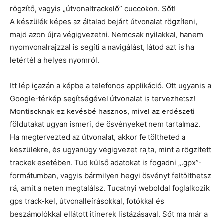
rögzítő, vagyis „útvonaltrackelő” cuccokon. Sőt!
A készülék képes az általad bejárt útvonalat rögzíteni,
majd azon újra végigvezetni. Nemcsak nyilakkal, hanem
nyomvonalrajzzal is segíti a navigálást, látod azt is ha
letértél a helyes nyomról.
Itt lép igazán a képbe a telefonos applikáció. Ott ugyanis a
Google-térkép segítségével útvonalat is tervezhetsz!
Montisoknak ez kevésbé hasznos, mivel az erdészeti
földutakat ugyan ismeri, de ösvényeket nem tartalmaz.
Ha megtervezted az útvonalat, akkor feltöltheted a
készülékre, és ugyanúgy végigvezet rajta, mint a rögzített
trackek esetében. Tud külső adatokat is fogadni „.gpx”-
formátumban, vagyis bármilyen hegyi ösvényt feltölthetsz
rá, amit a neten megtalálsz. Tucatnyi weboldal foglalkozik
gps track-kel, útvonalleírásokkal, fotókkal és
beszámolókkal ellátott itinerek listázásával. Sőt ma már a