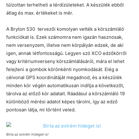
túlzottan terhelheti a térdízületeket. A készülék ebből
átlag és max. értékeket is mér.
A Bryton 530 tervezői komolyan vették a körszámláló
funkciókat is. Ezek számomra nem igazán hasznosak,
nem versenyzem, illetve nem körpályán edzek, de aki
igen, annak létfontosságú. Legyen szó XCO edzőkörről
vagy kritériumverseny körszámlálásáról, mára el lehet
felejteni a gombok körönkénti nyomkodását. Elég a
célvonal GPS koordinátáját megadnod, és a készülék
minden kör végén automatikusan indítja a következőt,
tárolva az előző kör adatait. Ráadásul a körszámláló 19
különböző mérési adatot képes tárolni, így az edző
pontosan látja, mi történt veled.
Bírta az extrém hideget is!