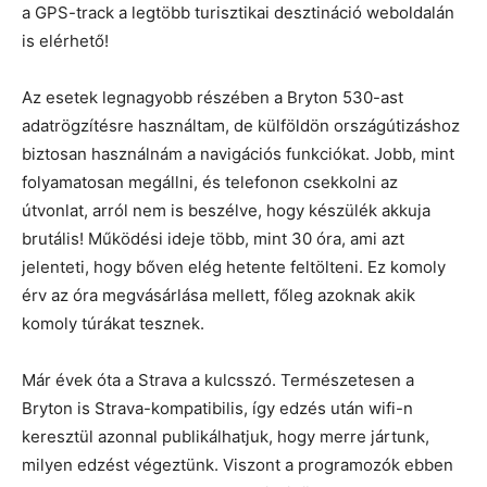
a GPS-track a legtöbb turisztikai desztináció weboldalán
is elérhető!
Az esetek legnagyobb részében a Bryton 530-ast
adatrögzítésre használtam, de külföldön országútizáshoz
biztosan használnám a navigációs funkciókat. Jobb, mint
folyamatosan megállni, és telefonon csekkolni az
útvonlat, arról nem is beszélve, hogy készülék akkuja
brutális! Működési ideje több, mint 30 óra, ami azt
jelenteti, hogy bőven elég hetente feltölteni. Ez komoly
érv az óra megvásárlása mellett, főleg azoknak akik
komoly túrákat tesznek.
Már évek óta a Strava a kulcsszó. Természetesen a
Bryton is Strava-kompatibilis, így edzés után wifi-n
keresztül azonnal publikálhatjuk, hogy merre jártunk,
milyen edzést végeztünk. Viszont a programozók ebben