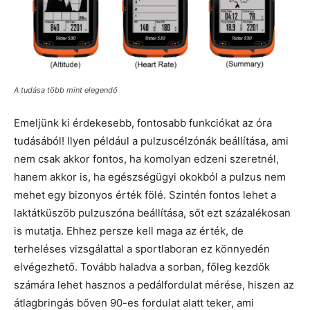
A tudása több mint elegendő
Emeljünk ki érdekesebb, fontosabb funkciókat az óra
tudásából! Ilyen például a pulzuscélzónák beállítása, ami
nem csak akkor fontos, ha komolyan edzeni szeretnél,
hanem akkor is, ha egészségügyi okokból a pulzus nem
mehet egy bizonyos érték fölé. Szintén fontos lehet a
laktátküszöb pulzuszóna beállítása, sőt ezt százalékosan
is mutatja. Ehhez persze kell maga az érték, de
terheléses vizsgálattal a sportlaboran ez könnyedén
elvégezhető. Tovább haladva a sorban, főleg kezdők
számára lehet hasznos a pedálfordulat mérése, hiszen az
átlagbringás bőven 90-es fordulat alatt teker, ami