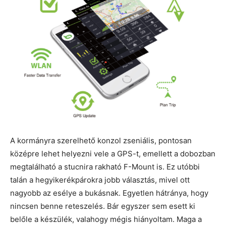
A kormányra szerelhető konzol zseniális, pontosan
középre lehet helyezni vele a GPS-t, emellett a dobozban
megtalálható a stucnira rakható F-Mount is. Ez utóbbi
talán a hegyikerékpárokra jobb választás, mivel ott
nagyobb az esélye a bukásnak. Egyetlen hátránya, hogy
nincsen benne reteszelés. Bár egyszer sem esett ki
belőle a készülék, valahogy mégis hiányoltam. Maga a