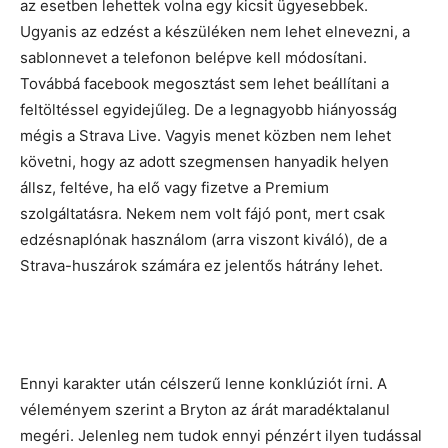
az esetben lehettek volna egy kicsit ügyesebbek.
Ugyanis az edzést a készüléken nem lehet elnevezni, a
sablonnevet a telefonon belépve kell módosítani.
Továbbá facebook megosztást sem lehet beállítani a
feltöltéssel egyidejűleg. De a legnagyobb hiányosság
mégis a Strava Live. Vagyis menet közben nem lehet
követni, hogy az adott szegmensen hanyadik helyen
állsz, feltéve, ha elő vagy fizetve a Premium
szolgáltatásra. Nekem nem volt fájó pont, mert csak
edzésnaplónak használom (arra viszont kiváló), de a
Strava-huszárok számára ez jelentős hátrány lehet.
Ennyi karakter után célszerű lenne konklúziót írni. A
véleményem szerint a Bryton az árát maradéktalanul
megéri. Jelenleg nem tudok ennyi pénzért ilyen tudással