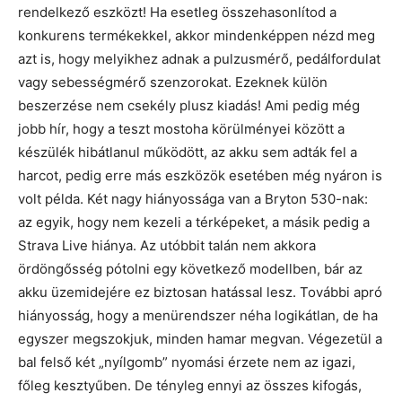
rendelkező eszközt! Ha esetleg összehasonlítod a
konkurens termékekkel, akkor mindenképpen nézd meg
azt is, hogy melyikhez adnak a pulzusmérő, pedálfordulat
vagy sebességmérő szenzorokat. Ezeknek külön
beszerzése nem csekély plusz kiadás! Ami pedig még
jobb hír, hogy a teszt mostoha körülményei között a
készülék hibátlanul működött, az akku sem adták fel a
harcot, pedig erre más eszközök esetében még nyáron is
volt példa. Két nagy hiányossága van a Bryton 530-nak:
az egyik, hogy nem kezeli a térképeket, a másik pedig a
Strava Live hiánya. Az utóbbit talán nem akkora
ördöngősség pótolni egy következő modellben, bár az
akku üzemidejére ez biztosan hatással lesz. További apró
hiányosság, hogy a menürendszer néha logikátlan, de ha
egyszer megszokjuk, minden hamar megvan. Végezetül a
bal felső két „nyílgomb” nyomási érzete nem az igazi,
főleg kesztyűben. De tényleg ennyi az összes kifogás,