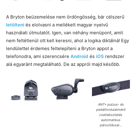
A Bryton beüzemelése nem ördöngösség, bár célszerű
letölteni
és
elolvasni a mellékelt magyar nyelvű
használati útmutatót. Igen, van néhány menüpont, amit
nem feltétlenül ott kell keresni, ahol a logika diktálná! Egy
lendülettel érdemes feltelepíteni a Bryton appot a
telefonodra, ami szerencsére
Android
és
iOS
rendszer
alá egyaránt megtalálható. De az appról majd később.
ANT+ pulzus- és
pedálfordulatmérő
csatlakoztatás
automatikus
párosítással…