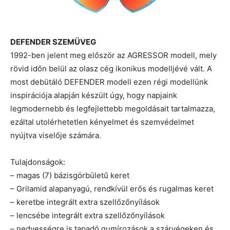
DEFENDER SZEMÜVEG
1992-ben jelent meg először az AGRESSOR modell, mely
rövid időn belül az olasz cég ikonikus modelljévé vált. A
most debütáló DEFENDER modell ezen régi modellünk
inspirációja alapján készült úgy, hogy napjaink
legmodernebb és legfejlettebb megoldásait tartalmazza,
ezáltal utolérhetetlen kényelmet és szemvédelmet
nyújtva viselője számára.
Tulajdonságok:
– magas (7) bázisgörbületű keret
– Grilamid alapanyagú, rendkívül erős és rugalmas keret
– keretbe integrált extra szellőzőnyílások
– lencsébe integrált extra szellőzőnyílások
– nedvességre is tapadó gumírozások a szárvégeken és