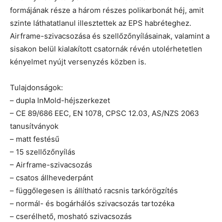
formájának része a három részes polikarbonát héj, amit
szinte láthatatlanul illesztettek az EPS habréteghez.
Airframe-szivacsozása és szellőzőnyílásainak, valamint a
sisakon belül kialakított csatornák révén utolérhetetlen
kényelmet nyújt versenyzés közben is.
Tulajdonságok:
– dupla InMold-héjszerkezet
– CE 89/686 EEC, EN 1078, CPSC 12.03, AS/NZS 2063
tanusítványok
– matt festésű
– 15 szellőzőnyílás
– Airframe-szivacsozás
– csatos állhevederpánt
– függőlegesen is állítható racsnis tarkórögzítés
– normál- és bogárhálós szivacsozás tartozéka
– cserélhető, mosható szivacsozás