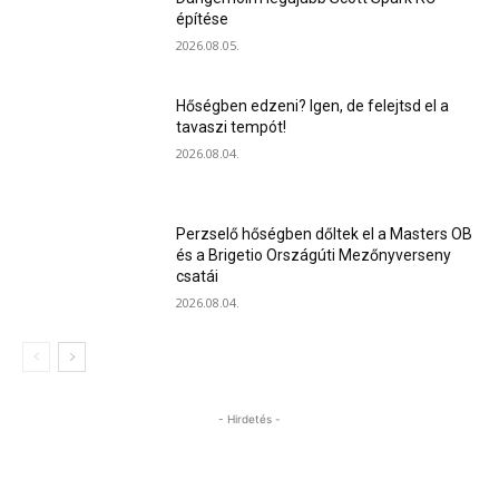
építése
2026.08.05.
Hőségben edzeni? Igen, de felejtsd el a
tavaszi tempót!
2026.08.04.
Perzselő hőségben dőltek el a Masters OB
és a Brigetio Országúti Mezőnyverseny
csatái
2026.08.04.
- Hirdetés -