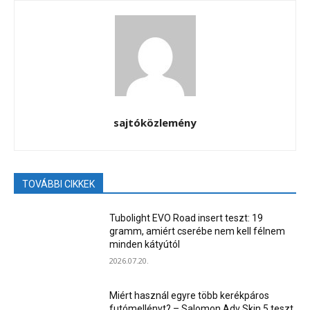
sajtóközlemény
TOVÁBBI CIKKEK
Tubolight EVO Road insert teszt: 19
gramm, amiért cserébe nem kell félnem
minden kátyútól
2026.07.20.
Miért használ egyre több kerékpáros
futómellényt? – Salomon Adv Skin 5 teszt