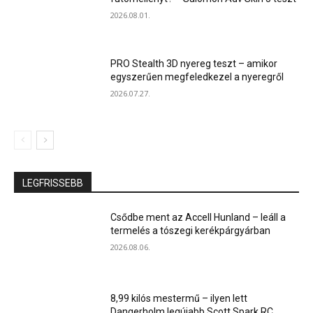
2026.08.01.
PRO Stealth 3D nyereg teszt – amikor
egyszerűen megfeledkezel a nyeregről
2026.07.27.
LEGFRISSEBB
Csődbe ment az Accell Hunland – leáll a
termelés a tószegi kerékpárgyárban
2026.08.06.
8,99 kilós mestermű – ilyen lett
Dangerholm legújabb Scott Spark RC