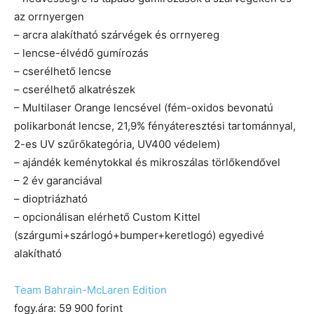
az orrnyergen
– arcra alakítható szárvégek és orrnyereg
– lencse-élvédő gumírozás
– cserélhető lencse
– cserélhető alkatrészek
– Multilaser Orange lencsével (fém-oxidos bevonatú
polikarbonát lencse, 21,9% fényáteresztési tartománnyal,
2-es UV szűrőkategória, UV400 védelem)
– ajándék keménytokkal és mikroszálas törlőkendővel
– 2 év garanciával
– dioptriázható
– opcionálisan elérhető Custom Kittel
(szárgumi+szárlogó+bumper+keretlogó) egyedivé
alakítható
Team Bahrain-McLaren Edition
fogy.ára: 59 900 forint