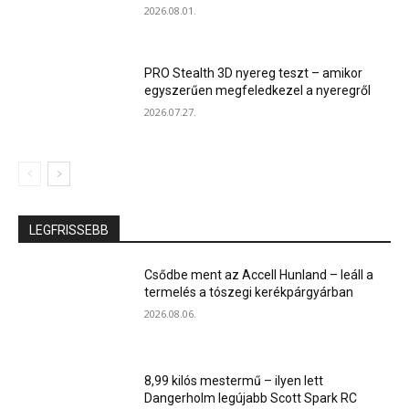
2026.08.01.
PRO Stealth 3D nyereg teszt – amikor
egyszerűen megfeledkezel a nyeregről
2026.07.27.
LEGFRISSEBB
Csődbe ment az Accell Hunland – leáll a
termelés a tószegi kerékpárgyárban
2026.08.06.
8,99 kilós mestermű – ilyen lett
Dangerholm legújabb Scott Spark RC