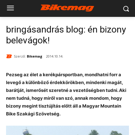
bringásandrás blog: én bizony
belevágok!
Szerző:
Bikemag
2014.10.14.
Pezseg az élet a kerékpársportban, mondhatni forr a
levegő a különböző érdekkörökben, mindenki magát,
barátját, ismerősét szeretné a vezetőségben tudni. Aki
nem tudná, hogy miről van szó, annak mondom, hogy
bizony megint tisztújítás előtt áll a Magyar Mountain
Bike Szakági Szövetség.