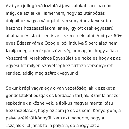
Az ilyen jellegű változtatási javaslatokat sorolhatnám
még, de azt el kell ismernem, hogy az utánpótlás
dolgaihoz vagy a válogatott versenyeihez kevesebb
hasznos hozzászólásom lenne, így ott csak egyszerű,
átlátható és stabil rendszert szeretnék látni. Amíg az 50+
éves Édesanyám a Google-ből indulva 5 perc alatt nem
találja meg a kerékpárszövetség honlapján, hogy a fia a
Veszprémi Kerékpáros Egyesület alelnöke és hogy ez az
egyesület milyen szövetséghez tartozó versenyeket
rendez, addig még sz#rok vagyunk!
Sokunk régi vágya egy olyan vezetőség, akik ezeket a
gondolatokat osztják és kordában tartják. Számtalanszor
repkednek a közhelyek, a tipikus magyar mentalitású
hozzászólások, hogy ez sem jó és az sem. Könyörgöm, a
pálya széléről könnyű! Nem azt mondom, hogy a
„szájalók” álljanak fel a pályára, de ahogy azt a