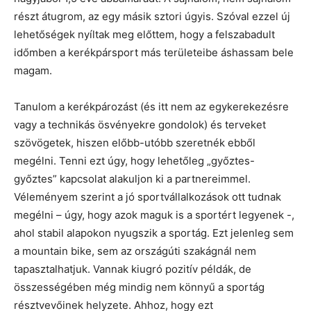
részt átugrom, az egy másik sztori úgyis. Szóval ezzel új
lehetőségek nyíltak meg előttem, hogy a felszabadult
időmben a kerékpársport más területeibe áshassam bele
magam.
Tanulom a kerékpározást (és itt nem az egykerekezésre
vagy a technikás ösvényekre gondolok) és terveket
szövögetek, hiszen előbb-utóbb szeretnék ebből
megélni. Tenni ezt úgy, hogy lehetőleg „győztes-
győztes” kapcsolat alakuljon ki a partnereimmel.
Véleményem szerint a jó sportvállalkozások ott tudnak
megélni – úgy, hogy azok maguk is a sportért legyenek -,
ahol stabil alapokon nyugszik a sportág. Ezt jelenleg sem
a mountain bike, sem az országúti szakágnál nem
tapasztalhatjuk. Vannak kiugró pozitív példák, de
összességében még mindig nem könnyű a sportág
résztvevőinek helyzete. Ahhoz, hogy ezt