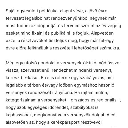
Saját egyesületi példánkat alapul véve, a jövő évre
tervezett legalább hat rendezvényünkből négynek már
most tudom az időpontját és terveim szerint az év végéig
ezeket mind fixálni és publikálni is fogjuk. Alapvetően
ezzel a résztvevőket tiszteljük meg, hogy már fél-egy
évre előre felkínáljuk a részvételi lehetőséget számukra.
Még egy utolsó gondolat a versenyekről: irtó mód össze-
vissza, szervezetlenül rendezhet mindenki versenyt,
keresztbe-kasul. Erre is ráférne egy szabályozás, ami
legalább a térben és/vagy időben egymáshoz hasonló
versenyek rendezését irányítaná. Ha rajtam múlna,
kategorizálnám a versenyeket – országos és regionális -,
hogy azok egységes időrendet, szabályokat is
kaphassanak, megkönnyítve a versenyzők dolgát. A cél
alapvetően az, hogy a kerékpársport résztvevői