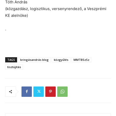
Tóth András
(közgazdász, logisztikus, versenyrendező, a Veszprémi
KE alelnöke)
.
.
TAGS
bringásandrás blog
közgyűlés
MMTBSzSz
tisztújítás