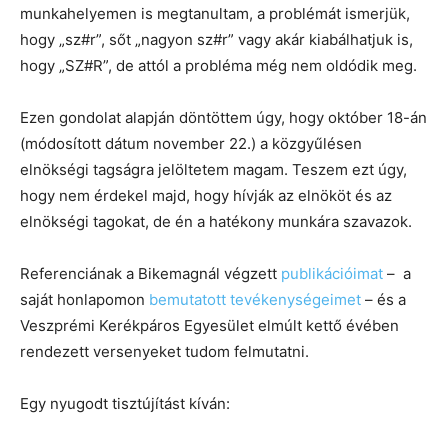
munkahelyemen is megtanultam, a problémát ismerjük,
hogy „sz#r”, sőt „nagyon sz#r” vagy akár kiabálhatjuk is,
hogy „SZ#R”, de attól a probléma még nem oldódik meg.
Ezen gondolat alapján döntöttem úgy, hogy október 18-án
(módosított dátum november 22.) a közgyűlésen
elnökségi tagságra jelöltetem magam. Teszem ezt úgy,
hogy nem érdekel majd, hogy hívják az elnököt és az
elnökségi tagokat, de én a hatékony munkára szavazok.
Referenciának a Bikemagnál végzett
publikációimat
– a
saját honlapomon
bemutatott tevékenységeimet
– és a
Veszprémi Kerékpáros Egyesület elmúlt kettő évében
rendezett versenyeket tudom felmutatni.
Egy nyugodt tisztújítást kíván: