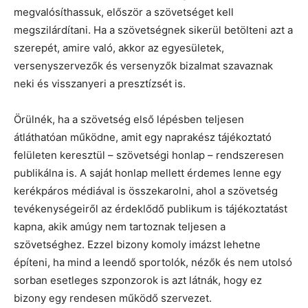
megvalósíthassuk, először a szövetséget kell
megszilárdítani. Ha a szövetségnek sikerül betölteni azt a
szerepét, amire való, akkor az egyesületek,
versenyszervezők és versenyzők bizalmat szavaznak
neki és visszanyeri a presztízsét is.
Örülnék, ha a szövetség első lépésben teljesen
átláthatóan működne, amit egy naprakész tájékoztató
felületen keresztül – szövetségi honlap – rendszeresen
publikálna is. A saját honlap mellett érdemes lenne egy
kerékpáros médiával is összekarolni, ahol a szövetség
tevékenységeiről az érdeklődő publikum is tájékoztatást
kapna, akik amúgy nem tartoznak teljesen a
szövetséghez. Ezzel bizony komoly imázst lehetne
építeni, ha mind a leendő sportolók, nézők és nem utolsó
sorban esetleges szponzorok is azt látnák, hogy ez
bizony egy rendesen működő szervezet.