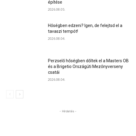
építése
2026.08.05.
Hőségben edzeni? Igen, de felejtsd el a
tavaszi tempót!
2026.08.04.
Perzselő hőségben dőltek el a Masters OB
és a Brigetio Országúti Mezőnyverseny
csatái
2026.08.04.
- Hirdetés -