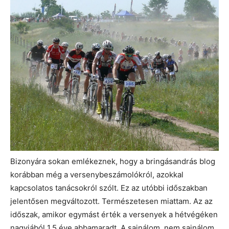
Bizonyára sokan emlékeznek, hogy a bringásandrás blog
korábban még a versenybeszámolókról, azokkal
kapcsolatos tanácsokról szólt. Ez az utóbbi időszakban
jelentősen megváltozott. Természetesen miattam. Az az
időszak, amikor egymást érték a versenyek a hétvégéken
nagyjából 1,5 éve abbamaradt. A sajnálom, nem sajnálom