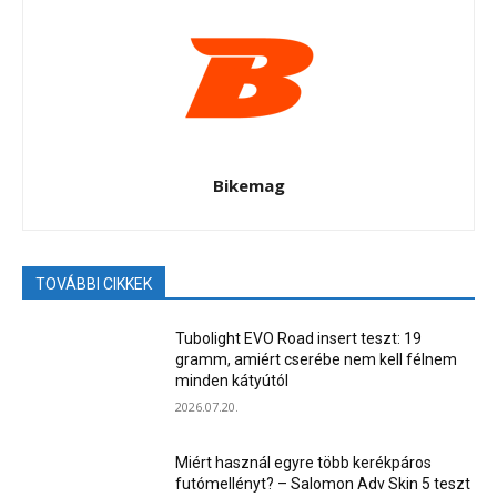
Bikemag
TOVÁBBI CIKKEK
Tubolight EVO Road insert teszt: 19
gramm, amiért cserébe nem kell félnem
minden kátyútól
2026.07.20.
Miért használ egyre több kerékpáros
futómellényt? – Salomon Adv Skin 5 teszt