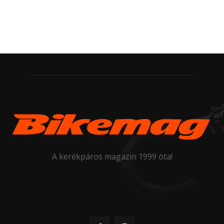
A kerékpáros magazin 1999 óta!