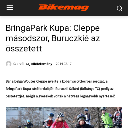
BringaPark Kupa: Cleppe
másodszor, Buruczkié az
összetett
Szerző:
sajtóközlemény
2014.02.17.
Bár a belga Wouter Cleppe nyerte a kőbányai cyclocross sorozat, a
BringaPark Kupa zárófordulóját,
Buruczki Szilárd (Kőbánya TC)
pedig az
összetettjét, mégis a
gyerekek voltak a hétvége legnagyobb nyertesei!