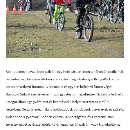
Két hete még havas, jeges pályán, egy hete sárban, ezen a hétvégén pedig már
napsütésben, tavaszias időben szervezték meg a kőbányai BringaPark kupa
soron következő futamát. A harmadik és egyben befejező futam végén
Buruczki Szilárd személyében hazai győztest ünnepelhettek: Szilárd a férfi elit
kategóriában egy győzelmet és két második helyet szerzett az elmúlt
hetekben. De talán még nála is boldogabbak voltak azok a gyerekek és szüleik,
akik ebben a gyönyörű időben eljöttek a Sportligetbe és a verseny után
tekertek egyet az ősszel épült, különleges hullámpályán, vagy kipróbálták az