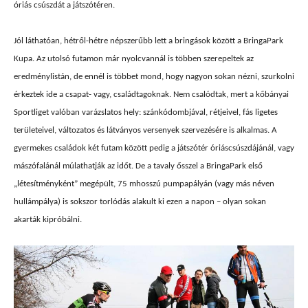
óriás csúszdát a játszótéren.
Jól láthatóan, hétről-hétre népszerűbb lett a bringások között a BringaPark
Kupa. Az utolsó futamon már nyolcvannál is többen szerepeltek az
eredménylistán, de ennél is többet mond, hogy nagyon sokan nézni, szurkolni
érkeztek ide a csapat- vagy, családtagoknak. Nem csalódtak, mert a kőbányai
Sportliget valóban varázslatos hely: szánkódombjával, rétjeivel, fás ligetes
területeivel, változatos és látványos versenyek szervezésére is alkalmas. A
gyermekes családok két futam között pedig a játszótér óriáscsúszdájánál, vagy
mászófalánál múlathatják az időt. De a tavaly ősszel a BringaPark első
„létesítményként” megépült, 75 mhosszú pumpapályán (vagy más néven
hullámpálya) is sokszor torlódás alakult ki ezen a napon – olyan sokan
akarták kipróbálni.