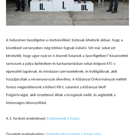
A helyszínen beszélgetve a résztvevőkkel, biztosak lehetünk abban, hogy a
következő versenyeken még többen fognak indulni. Sőt már sokat ezt
kérdezték, hogy ugye nyáron is lesznek futamok a Sportligetben? Köszönettel
tartozunk a pálya építésében és karbantartásban sokat dolgozó KTC-s
egyesületi tagoknak, és mindazon szervezeteknek, és kollégáiknak, akik
hozzájárultak a versenysorozat sikeréhez. A Kőbányai Önkormányzat mellett
fontos megemlítenünk a Kőkert Kft-t, valamint a Kőbányai Wolf
Polgárőrséget, akik önzetlenül álltak a bringások mellé, és segítették a
biztonságos lebonyolítást.
A 3. forduló eredményei:
Eredmények 3 futam
Összetett eredménylista:
Eredmények összetett 3 futam után