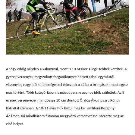
Ahogy eddig minden alkalommal, most is 10 órakor a legkisebbek kezdtek. A
gyerek versenyek megszokott forgatókönyve helyett (ahol egymástól
viszonylag nagy idő különbségekkel érkeznek a célba a bringások) most egész
más történt. Több kategóriában is másodpercre azonos idők születtek. Az 8
évesek versenyében mindössze 10 cm döntött Ördög Ákos javára Rónay
Bálinttal szemben. A 10-11 éves fiúk közül meg kell említeni Rozgonyi
Ádámot, aki mindhárom futamon meggyőző versenyzéssel szerezte meg az
első helyet.