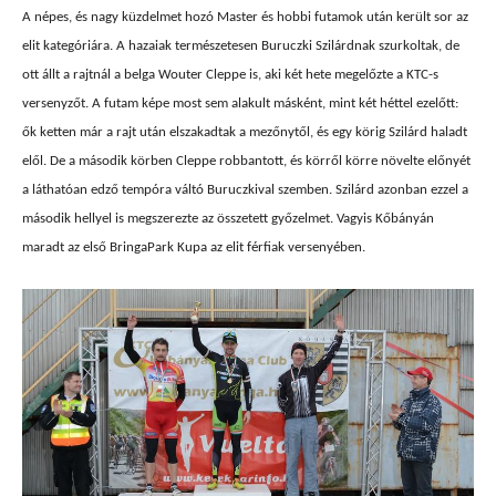
A népes, és nagy küzdelmet hozó Master és hobbi futamok után került sor az
elit kategóriára. A hazaiak természetesen Buruczki Szilárdnak szurkoltak, de
ott állt a rajtnál a belga Wouter Cleppe is, aki két hete megelőzte a KTC-s
versenyzőt. A futam képe most sem alakult másként, mint két héttel ezelőtt:
ők ketten már a rajt után elszakadtak a mezőnytől, és egy körig Szilárd haladt
elől. De a második körben Cleppe robbantott, és körről körre növelte előnyét
a láthatóan edző tempóra váltó Buruczkival szemben. Szilárd azonban ezzel a
második hellyel is megszerezte az összetett győzelmet. Vagyis Kőbányán
maradt az első BringaPark Kupa az elit férfiak versenyében.