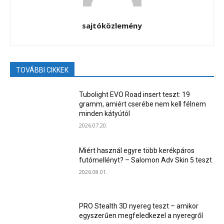
sajtóközlemény
TOVÁBBI CIKKEK
Tubolight EVO Road insert teszt: 19
gramm, amiért cserébe nem kell félnem
minden kátyútól
2026.07.20.
Miért használ egyre több kerékpáros
futómellényt? – Salomon Adv Skin 5 teszt
2026.08.01.
PRO Stealth 3D nyereg teszt – amikor
egyszerűen megfeledkezel a nyeregről