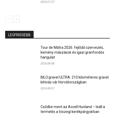
2026.07.27.
LEGFRISSEBB
Tour de Mátra 2026: fejlődő szervezés,
kemény mászások és igazi granfondós
hangulat
2026.08.08.
BILO.gravel ULTRA: 210 kilométeres gravel
kihívás vár Horvátországban
2026.08.07.
Csődbe ment az Accell Hunland – leáll a
termelés a tószegi kerékpárgyárban