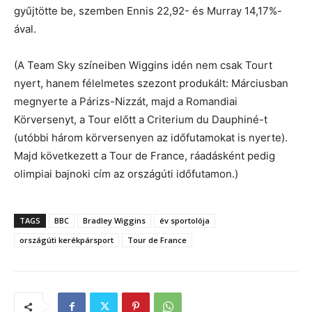
gyűjtötte be, szemben Ennis 22,92- és Murray 14,17%-
ával.
(A Team Sky színeiben Wiggins idén nem csak Tourt
nyert, hanem félelmetes szezont produkált: Márciusban
megnyerte a Párizs-Nizzát, majd a Romandiai
Körversenyt, a Tour előtt a Criterium du Dauphiné-t
(utóbbi három körversenyen az időfutamokat is nyerte).
Majd következett a Tour de France, ráadásként pedig
olimpiai bajnoki cím az országúti időfutamon.)
TAGS
BBC
Bradley Wiggins
év sportolója
országúti kerékpársport
Tour de France