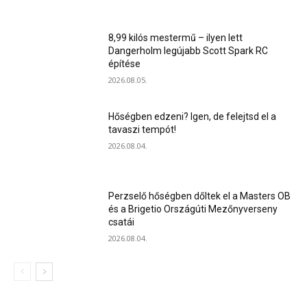
8,99 kilós mestermű – ilyen lett
Dangerholm legújabb Scott Spark RC
építése
2026.08.05.
Hőségben edzeni? Igen, de felejtsd el a
tavaszi tempót!
2026.08.04.
Perzselő hőségben dőltek el a Masters OB
és a Brigetio Országúti Mezőnyverseny
csatái
2026.08.04.