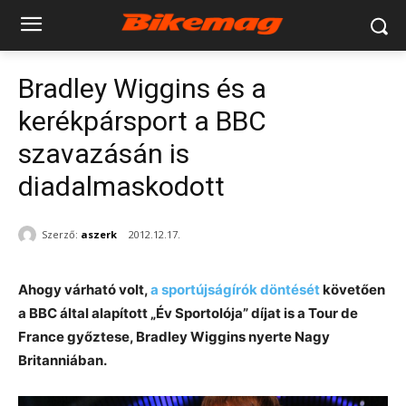
Bradley Wiggins és a
kerékpársport a BBC
szavazásán is
diadalmaskodott
Szerző:
aszerk
2012.12.17.
Ahogy várható volt,
a sportújságírók döntését
követően
a BBC által alapított „Év Sportolója” díjat is a Tour de
France győztese, Bradley Wiggins nyerte Nagy
Britanniában.