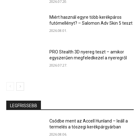
2026.07.20.
Miért használ egyre több kerékpáros
futómellényt? – Salomon Adv Skin 5 teszt
2026.08.01.
PRO Stealth 3D nyereg teszt – amikor
egyszerűen megfeledkezel a nyeregről
2026.07.27.
LEGFRISSEBB
Csődbe ment az Accell Hunland – leáll a
termelés a tószegi kerékpárgyárban
2026.08.06.