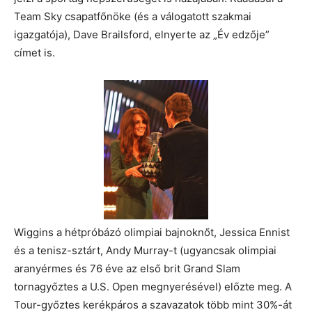
Team Sky csapatfőnöke (és a válogatott szakmai
igazgatója), Dave Brailsford, elnyerte az „Év edzője”
címet is.
Wiggins a hétpróbázó olimpiai bajnoknőt, Jessica Ennist
és a tenisz-sztárt, Andy Murray-t (ugyancsak olimpiai
aranyérmes és 76 éve az első brit Grand Slam
tornagyőztes a U.S. Open megnyerésével) előzte meg. A
Tour-győztes kerékpáros a szavazatok több mint 30%-át