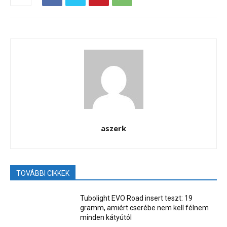
aszerk
TOVÁBBI CIKKEK
Tubolight EVO Road insert teszt: 19
gramm, amiért cserébe nem kell félnem
minden kátyútól