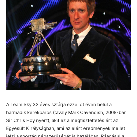
A Team Sky 32 éves sztárja ezzel öt éven belül a
harmadik kerékpáros (tavaly Mark Cavendish, 2008-ban
Sir Chris Hoy nyert), akit ez a megtiszteltetés ért az
Egyesült Királyságban, ami az elért eredmények mellet
jelzi a sportág népszerűségét is hazájában. Ráadásul a