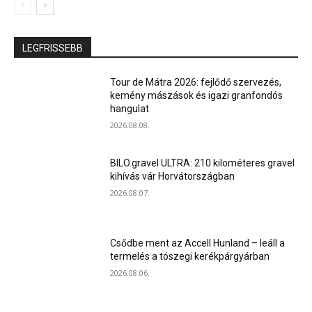
LEGFRISSEBB
Tour de Mátra 2026: fejlődő szervezés,
kemény mászások és igazi granfondós
hangulat
2026.08.08.
BILO.gravel ULTRA: 210 kilométeres gravel
kihívás vár Horvátországban
2026.08.07.
Csődbe ment az Accell Hunland – leáll a
termelés a tószegi kerékpárgyárban
2026.08.06.