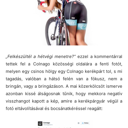
„Felkészültél a hétvégi menetre?”
ezzel a kommentárral
tettek fel a Colnago közösségi oldalára a fenti fotót,
melyen egy csinos hölgy egy Colnago kerékpárt tol, s mi
tagadás, valóban a hátsó felén van a fókusz, nem a
bringán, vagy a bringázáson. A mai közerkölcsöt ismerve
azonban kissé álságosnak tűnik, hogy mekkora negatív
visszhangot kapott a kép, amire a kerékpárgyár végül a
fotó eltávolításával és bocsánatkéréssel reagált: