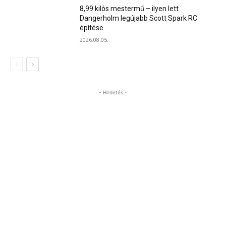
8,99 kilós mestermű – ilyen lett
Dangerholm legújabb Scott Spark RC
építése
2026.08.05.
- Hirdetés -