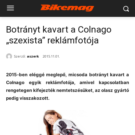
Botrányt kavart a Colnago
„szexista” reklámfotója
Szerző:
aszerk
2015.11.01.
2015-ben eléggé meglepő, micsoda botrányt kavart a
Colnago egyik reklámfotója, amivel kapcsolatban
rengetegen kifejezték nemtetszésüket, az olasz gyártó
pedig visszakozott.