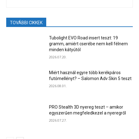
TOVÁBBI CIKKEK
Tubolight EVO Road insert teszt: 19
gramm, amiért cserébe nem kell félnem
minden kátyútól
2026.07.20.
Miért használ egyre több kerékpáros
futómellényt? – Salomon Adv Skin 5 teszt
2026.08.01.
PRO Stealth 3D nyereg teszt – amikor
egyszerűen megfeledkezel a nyeregről
2026.07.27.