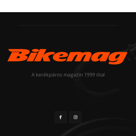
A kerékpáros magazin 1999 óta!