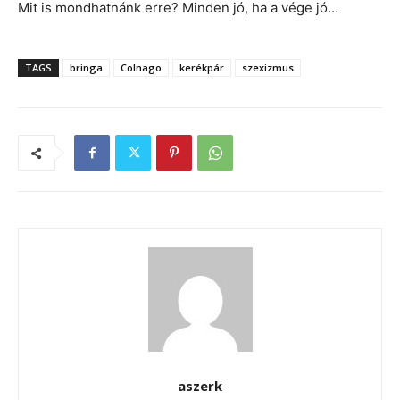
Mit is mondhatnánk erre? Minden jó, ha a vége jó…
TAGS
bringa
Colnago
kerékpár
szexizmus
aszerk