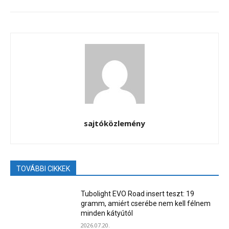
sajtóközlemény
TOVÁBBI CIKKEK
Tubolight EVO Road insert teszt: 19
gramm, amiért cserébe nem kell félnem
minden kátyútól
2026.07.20.