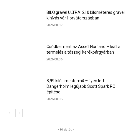
BILO.gravel ULTRA: 210 kilométeres gravel
kihívás vár Horvátországban
2026.08.07.
Csődbe ment az Accell Hunland – leáll a
termelés a tószegi kerékpárgyárban
2026.08.06.
8,99 kilós mestermű – ilyen lett
Dangerholm legújabb Scott Spark RC
építése
2026.08.05.
- Hirdetés -