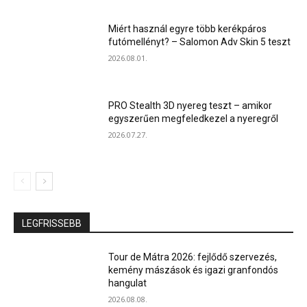
Miért használ egyre több kerékpáros
futómellényt? – Salomon Adv Skin 5 teszt
2026.08.01.
PRO Stealth 3D nyereg teszt – amikor
egyszerűen megfeledkezel a nyeregről
2026.07.27.
LEGFRISSEBB
Tour de Mátra 2026: fejlődő szervezés,
kemény mászások és igazi granfondós
hangulat
2026.08.08.