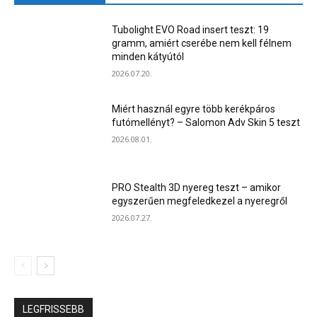
Tubolight EVO Road insert teszt: 19
gramm, amiért cserébe nem kell félnem
minden kátyútól
2026.07.20.
Miért használ egyre több kerékpáros
futómellényt? – Salomon Adv Skin 5 teszt
2026.08.01.
PRO Stealth 3D nyereg teszt – amikor
egyszerűen megfeledkezel a nyeregről
2026.07.27.
LEGFRISSEBB