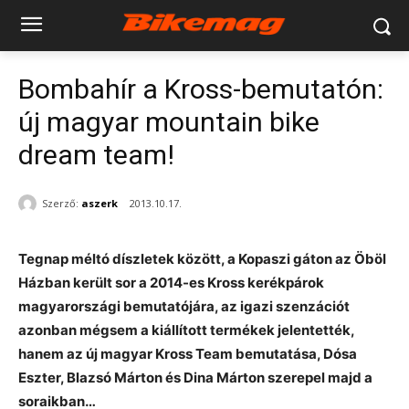
Bombahír a Kross-bemutatón:
új magyar mountain bike
dream team!
Szerző:
aszerk
2013.10.17.
Tegnap méltó díszletek között, a Kopaszi gáton az Öböl
Házban került sor a 2014-es Kross kerékpárok
magyarországi bemutatójára, az igazi szenzációt
azonban mégsem a kiállított termékek jelentették,
hanem az új magyar Kross Team bemutatása, Dósa
Eszter, Blazsó Márton és Dina Márton szerepel majd a
soraikban…