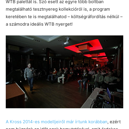
WTB palettát is. Szó esett az egyre több boltban
megtalálható tesztnyereg kollekcióról is, a program
keretében te is megtalálhatod – költségráfordítás nélkül –
a számodra ideális WTB nyerget!
A Kross 2014-es modelljeiről már írtunk korábban
, ezért