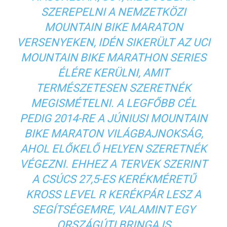
SZEREPELNI A NEMZETKÖZI
MOUNTAIN BIKE MARATON
VERSENYEKEN, IDÉN SIKERÜLT AZ UCI
MOUNTAIN BIKE MARATHON SERIES
ÉLÉRE KERÜLNI, AMIT
TERMÉSZETESEN SZERETNÉK
MEGISMÉTELNI. A LEGFŐBB CÉL
PEDIG 2014-RE A JÚNIUSI MOUNTAIN
BIKE MARATON VILÁGBAJNOKSÁG,
AHOL ELŐKELŐ HELYEN SZERETNÉK
VÉGEZNI. EHHEZ A TERVEK SZERINT
A CSÚCS 27,5-ES KERÉKMÉRETŰ
KROSS LEVEL R KERÉKPÁR LESZ A
SEGÍTSÉGEMRE, VALAMINT EGY
ORSZÁGÚTI BRINGA IS