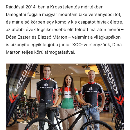
Ráadásul 2014-ben a Kross jelentős mértékben
támogatni fogja a magyar mountain bike versenysportot,
és már első körben egy komoly kis csapatot hívtak életre,
az utóbbi évek legsikeresebb elit felnőtt maraton menői –
Dósa Eszter és Blazsó Márton – valamint a világkupákon
is bizonyító egyik legjobb junior XCO-versenyzőnk, Dina
Márton teljes körű támogatásával.