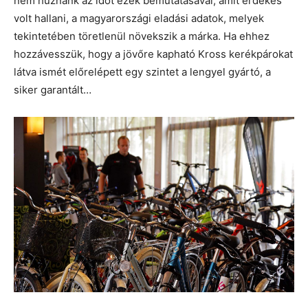
nem húznánk az időt ezek bemutatásával, amit érdekes
volt hallani, a magyarországi eladási adatok, melyek
tekintetében töretlenül növekszik a márka. Ha ehhez
hozzávesszük, hogy a jövőre kapható Kross kerékpárokat
látva ismét előrelépett egy szintet a lengyel gyártó, a
siker garantált…