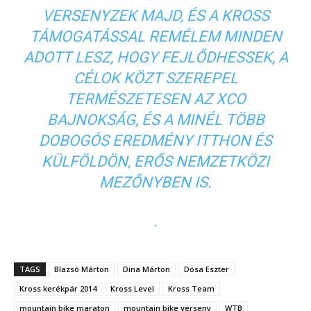
VERSENYZEK MAJD, ÉS A KROSS
TÁMOGATÁSSAL REMÉLEM MINDEN
ADOTT LESZ, HOGY FEJLŐDHESSEK, A
CÉLOK KÖZT SZEREPEL
TERMÉSZETESEN AZ XCO
BAJNOKSÁG, ÉS A MINÉL TÖBB
DOBOGÓS EREDMÉNY ITTHON ÉS
KÜLFÖLDÖN, ERŐS NEMZETKÖZI
MEZŐNYBEN IS.
.
TAGS
Blazsó Márton
Dina Márton
Dósa Eszter
Kross kerékpár 2014
Kross Level
Kross Team
mountain bike maraton
mountain bike verseny
WTB