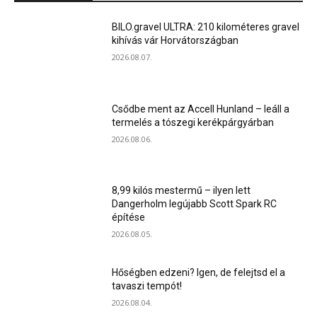
BILO.gravel ULTRA: 210 kilométeres gravel
kihívás vár Horvátországban
2026.08.07.
Csődbe ment az Accell Hunland – leáll a
termelés a tószegi kerékpárgyárban
2026.08.06.
8,99 kilós mestermű – ilyen lett
Dangerholm legújabb Scott Spark RC
építése
2026.08.05.
Hőségben edzeni? Igen, de felejtsd el a
tavaszi tempót!
2026.08.04.