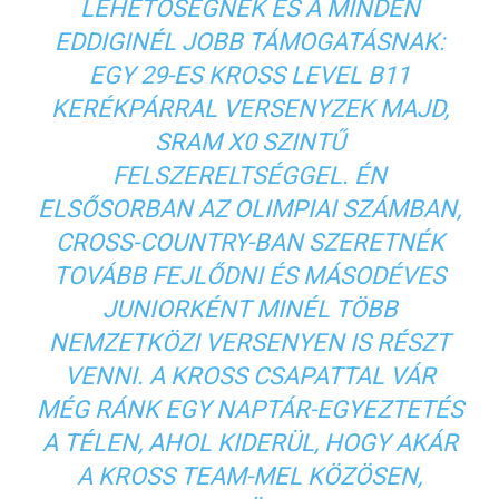
LEHETŐSÉGNEK ÉS A MINDEN
EDDIGINÉL JOBB TÁMOGATÁSNAK:
EGY 29-ES KROSS LEVEL B11
KERÉKPÁRRAL VERSENYZEK MAJD,
SRAM X0 SZINTŰ
FELSZERELTSÉGGEL. ÉN
ELSŐSORBAN AZ OLIMPIAI SZÁMBAN,
CROSS-COUNTRY-BAN SZERETNÉK
TOVÁBB FEJLŐDNI ÉS MÁSODÉVES
JUNIORKÉNT MINÉL TÖBB
NEMZETKÖZI VERSENYEN IS RÉSZT
VENNI. A KROSS CSAPATTAL VÁR
MÉG RÁNK EGY NAPTÁR-EGYEZTETÉS
A TÉLEN, AHOL KIDERÜL, HOGY AKÁR
A KROSS TEAM-MEL KÖZÖSEN,