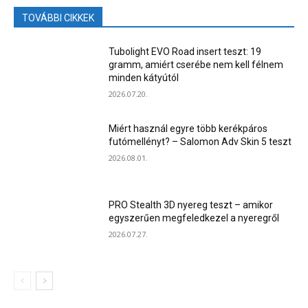
TOVÁBBI CIKKEK
Tubolight EVO Road insert teszt: 19
gramm, amiért cserébe nem kell félnem
minden kátyútól
2026.07.20.
Miért használ egyre több kerékpáros
futómellényt? – Salomon Adv Skin 5 teszt
2026.08.01.
PRO Stealth 3D nyereg teszt – amikor
egyszerűen megfeledkezel a nyeregről
2026.07.27.