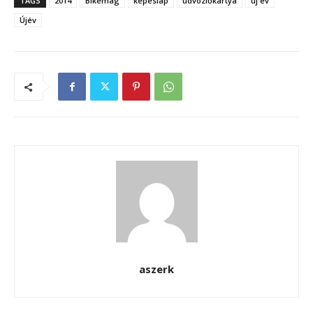
TAGS
2014
Bikemag
képeslap
üdvözlőkártya
új év
Újév
aszerk