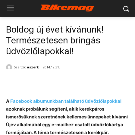
Boldog új évet kívánunk!
Természetesen bringás
üdvözlőlapokkal!
Szerző:
aszerk
2014.12.31.
A
Facebook albumunkban található üdvözlőlapokkal
azoknak próbálunk segíteni, akik kerékpáros
ismerősüknek szeretnének kellemes ünnepeket kívánni
Újév alkalmából egy e-mailhez csatolt üdvözlőkártya
formájában. A téma természetesen a kerékpár.