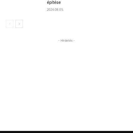
építése
2026.08.05.
- Hirdetés -