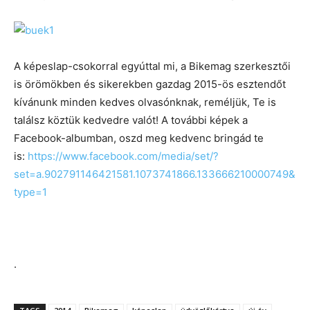
A képeslap-csokorral egyúttal mi, a Bikemag szerkesztői
is örömökben és sikerekben gazdag 2015-ös esztendőt
kívánunk minden kedves olvasónknak, reméljük, Te is
találsz köztük kedvedre valót! A további képek a
Facebook-albumban, oszd meg kedvenc bringád te
is:
https://www.facebook.com/media/set/?
set=a.902791146421581.1073741866.133666210000749&
type=1
.