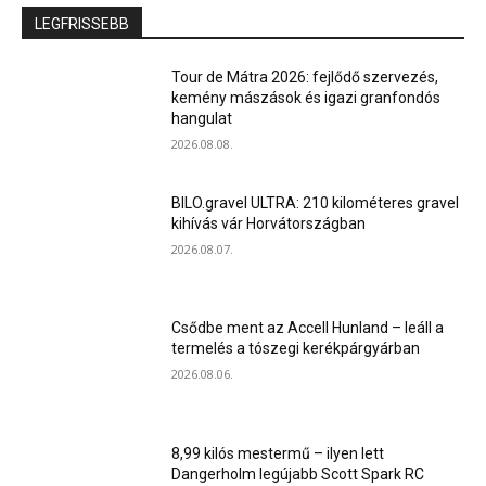
LEGFRISSEBB
Tour de Mátra 2026: fejlődő szervezés,
kemény mászások és igazi granfondós
hangulat
2026.08.08.
BILO.gravel ULTRA: 210 kilométeres gravel
kihívás vár Horvátországban
2026.08.07.
Csődbe ment az Accell Hunland – leáll a
termelés a tószegi kerékpárgyárban
2026.08.06.
8,99 kilós mestermű – ilyen lett
Dangerholm legújabb Scott Spark RC