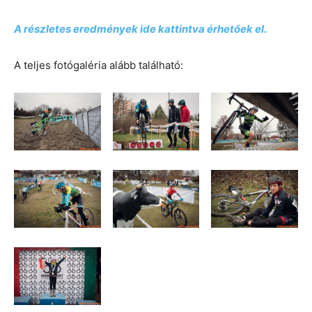
A részletes eredmén
yek ide kattintva érhetőek el.
A teljes fotógaléria alább található: