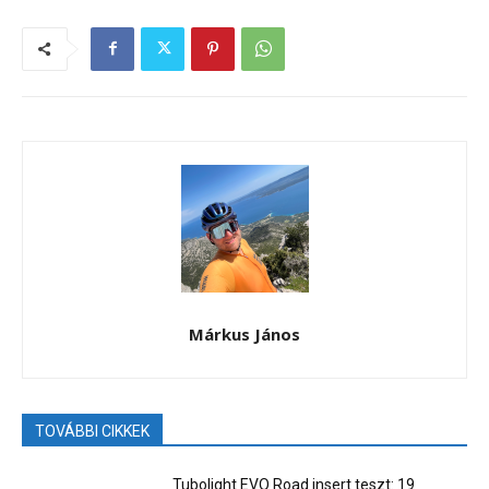
Márkus János
TOVÁBBI CIKKEK
Tubolight EVO Road insert teszt: 19