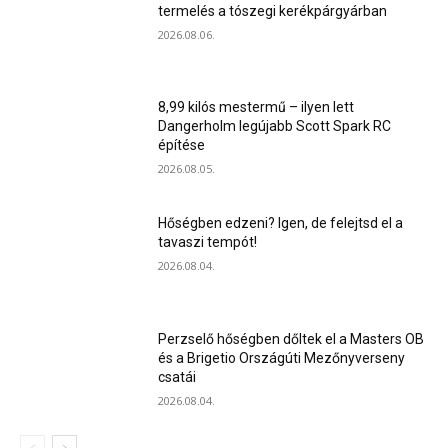
termelés a tószegi kerékpárgyárban
2026.08.06.
8,99 kilós mestermű – ilyen lett
Dangerholm legújabb Scott Spark RC
építése
2026.08.05.
Hőségben edzeni? Igen, de felejtsd el a
tavaszi tempót!
2026.08.04.
Perzselő hőségben dőltek el a Masters OB
és a Brigetio Országúti Mezőnyverseny
csatái
2026.08.04.