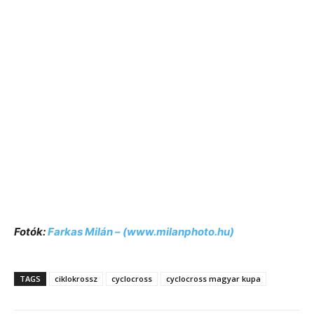
Fotók:
Farkas Milán – (www.milanphoto.hu)
TAGS
ciklokrossz
cyclocross
cyclocross magyar kupa