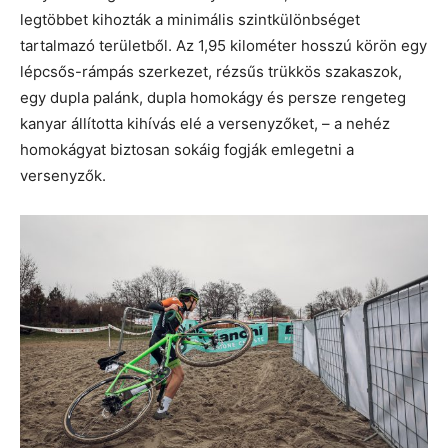
legtöbbet kihozták a minimális szintkülönbséget
tartalmazó területből. Az 1,95 kilométer hosszú körön egy
lépcsős-rámpás szerkezet, rézsűs trükkös szakaszok,
egy dupla palánk, dupla homokágy és persze rengeteg
kanyar állította kihívás elé a versenyzőket, – a nehéz
homokágyat biztosan sokáig fogják emlegetni a
versenyzők.