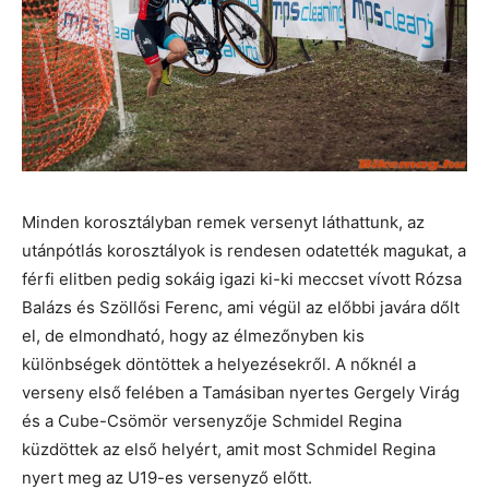
Minden korosztályban remek versenyt láthattunk, az
utánpótlás korosztályok is rendesen odatették magukat, a
férfi elitben pedig sokáig igazi ki-ki meccset vívott Rózsa
Balázs és Szöllősi Ferenc, ami végül az előbbi javára dőlt
el, de elmondható, hogy az élmezőnyben kis
különbségek döntöttek a helyezésekről. A nőknél a
verseny első felében a Tamásiban nyertes Gergely Virág
és a Cube-Csömör versenyzője Schmidel Regina
küzdöttek az első helyért, amit most Schmidel Regina
nyert meg az U19-es versenyző előtt.