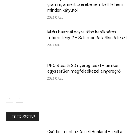
gramm, amiért cserébe nem kell félnem
minden kátyútól
2026.07.20.
Miért használ egyre több kerékpáros
futómellényt? – Salomon Adv Skin 5 teszt
2026.08.01.
PRO Stealth 3D nyereg teszt – amikor
egyszerűen megfeledkezel a nyeregről
2026.07.27.
LEGFRISSEBB
Csődbe ment az Accell Hunland – leáll a