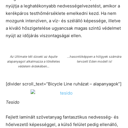
nyújtja a leghatékonyabb nedvességelvezetést, amikor a
kerékpáros testhőmérséklete emelkedni kezd. Ha nem
mozgunk intenzíven, a víz- és szélálló képessége, illetve
a kiváló hőszigetelése ugyancsak magas szintű védelmet
nyújt az időjárás viszontagságai ellen.
Az Ultimate téli dzseki az Aquile
…hasonlóképpen a hölgyek számára
alapanyagot alkalmazza a tökéletes
tervzett Eden modell is!
védelem érdekében…
[divider scroll_text=”Bicycle Line ruházat – alapanyagok”]
Tesido
Fejlett laminált szövetanyag fantasztikus nedvesség- és
hőelvezető képességgel, a külső felület pedig ellenálló,