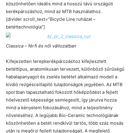
köszönhetően ideális mind a hosszú távú országúti
kerékpározáshoz, mind az MTB használathoz.
[divider scroll_text=”Bicycle Line ruházat –
betéttechnológia”]
Classica – férfi és női változatban
Kifejezetten terepkerékpározáshoz kifejlesztett
betéttípus, anatomikusan tervezett, különböző sűrűségű
habalapanyagot és zselés betétet alkalmazó modell a
kiváló rezgéscsillapító tulajdonságok jegyében. Az MTB
sportban tapasztalható fokozott hőképződést a fejlett
hőelvezető képessége semlegesíti, így járulva hozza
mind a kényelem fokozásához, mind a teljesítmény
növeléséhez. A legújabb Bio-Ceramic technológiának
köszönhetően a betét rendkívül tartós, több száz mosás
után is megőrzi fejlett tulajdonságait. A megfelelő