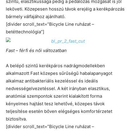
szintű, elasztikussága pedig a pedálozás mozgását is jól
leköveti. Közepesen hosszú távok erejéig a kerékpározás
bármely válfajához ajánlható.
[divider scroll_text=”Bicycle Line ruházat –
betéttechnológia”]
Fast – férfi és női változatban
A belépő szintű kerékpáros nadrágmodellekben
alkalmazott Fast közepes sűrűségű habalapanyagot
alkalmaz antibakteriális kezeléssel és ideális
nedvességelvezetéssel. A két irányban elasztikus,
anatómiai szempontok szerint kialakított forma
kényelmes hajtást tesz lehetővé, közepes távok
teljesítése esetén bőven elégséges komfortérzetet
biztosítva.
[divider scroll_text=”Bicycle Line ruházat –