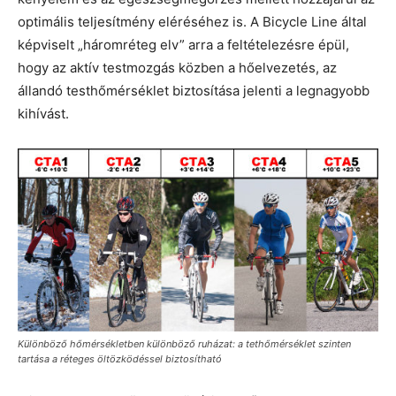
optimális teljesítmény eléréséhez is. A Bicycle Line által
képviselt „háromréteg elv” arra a feltételezésre épül,
hogy az aktív testmozgás közben a hőelvezetés, az
állandó testhőmérséklet biztosítása jelenti a legnagyobb
kihívást.
Különböző hőmérsékletben különböző ruházat: a tethőmérséklet szinten
tartása a réteges öltözködéssel biztosítható