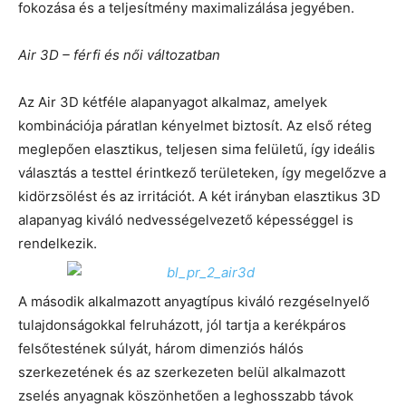
fokozása és a teljesítmény maximalizálása jegyében.
Air 3D – férfi és női változatban
Az Air 3D kétféle alapanyagot alkalmaz, amelyek
kombinációja páratlan kényelmet biztosít. Az első réteg
meglepően elasztikus, teljesen sima felületű, így ideális
választás a testtel érintkező területeken, így megelőzve a
kidörzsölést és az irritációt.
A két irányban elasztikus 3D
alapanyag kiváló nedvességelvezető képességgel is
rendelkezik.
A második alkalmazott anyagtípus kiváló rezgéselnyelő
tulajdonságokkal felruházott, jól tartja a kerékpáros
felsőtestének súlyát, három dimenziós hálós
szerkezetének és az szerkezeten belül alkalmazott
zselés anyagnak köszönhetően a leghosszabb távok