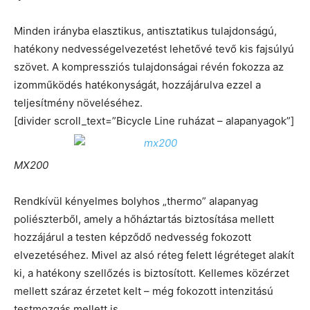
Minden irányba elasztikus, antisztatikus tulajdonságú,
hatékony nedvességelvezetést lehetővé tevő kis fajsúlyú
szövet. A kompressziós tulajdonságai révén fokozza az
izomműködés hatékonyságát, hozzájárulva ezzel a
teljesítmény növeléséhez.
[divider scroll_text=”Bicycle Line ruházat – alapanyagok”]
MX200
Rendkívül kényelmes bolyhos „thermo” alapanyag
poliészterből, amely a hőháztartás biztosítása mellett
hozzájárul a testen képződő nedvesség fokozott
elvezetéséhez. Mivel az alsó réteg felett légréteget alakít
ki, a hatékony szellőzés is biztosított. Kellemes közérzet
mellett száraz érzetet kelt – még fokozott intenzitású
testmozgás mellett is.