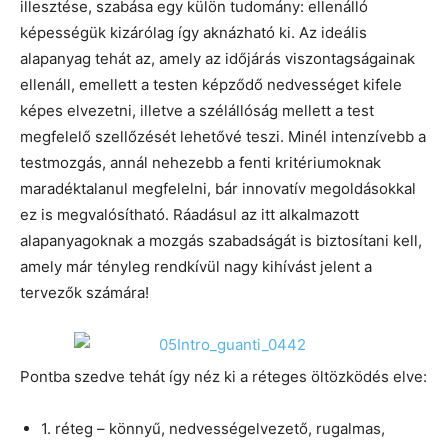
illesztése, szabása egy külön tudomány: ellenálló
képességük kizárólag így aknázható ki. Az ideális
alapanyag tehát az, amely az időjárás viszontagságainak
ellenáll, emellett a testen képződő nedvességet kifele
képes elvezetni, illetve a szélállóság mellett a test
megfelelő szellőzését lehetővé teszi. Minél intenzívebb a
testmozgás, annál nehezebb a fenti kritériumoknak
maradéktalanul megfelelni, bár innovatív megoldásokkal
ez is megvalósítható. Ráadásul az itt alkalmazott
alapanyagoknak a mozgás szabadságát is biztosítani kell,
amely már tényleg rendkívül nagy kihívást jelent a
tervezők számára!
Pontba szedve tehát így néz ki a réteges öltözködés elve:
1. réteg – könnyű, nedvességelvezető, rugalmas,