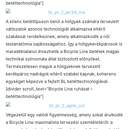
betéttechnológia”]
A kilenc betéttípuson belül a
hölgyek számára tervezett
változatok
azonos technológiát alkalmazva eltérő
szabással rendelkeznek, amely alkalmazkodik a női
testanatómia sajátosságaihoz. Így a hölgykerékpárosok is
maradéktalanul élvezhetik a Bicycle Line betétek magas
technikai színvonala által biztosított előnyöket.
Természetesen maguk a hölgyeknek tervezett
kerékpáros nadrágok eltérő szabást kapnak, koherens
egységet képezve a fejlett BL betéttechnológiával.
[divider scroll_text=”Bicycle Line ruházat –
betéttechnológia”]
Végezetül egy valódi figyelmesség, amely sokat árulkodik
a Bicycle Line maximalista tervezési szemléletéről: a