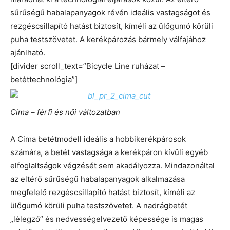
sűrűségű habalapanyagok révén ideális vastagságot és
rezgéscsillapító hatást biztosít, kíméli az ülőgumó körüli
puha testszövetet. A kerékpározás bármely válfajához
ajánlható.
[divider scroll_text=”Bicycle Line ruházat –
betéttechnológia”]
Cima – férfi és női változatban
A Cima betétmodell ideális a hobbikerékpárosok
számára, a betét vastagsága a kerékpáron kívüli egyéb
elfoglaltságok végzését sem akadályozza. Mindazonáltal
az eltérő sűrűségű habalapanyagok alkalmazása
megfelelő rezgéscsillapító hatást biztosít, kíméli az
ülőgumó körüli puha testszövetet. A nadrágbetét
„lélegző” és nedvességelvezető képessége is magas