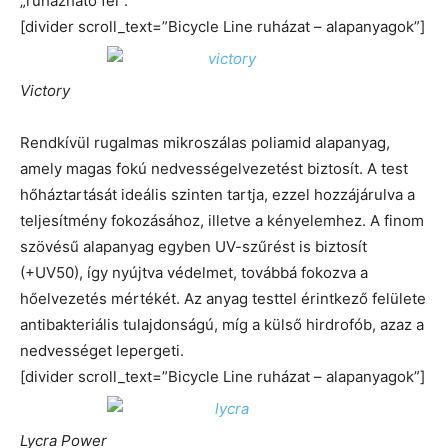
„ruházható fel”.
[divider scroll_text=”Bicycle Line ruházat – alapanyagok”]
Victory
Rendkívül rugalmas mikroszálas poliamid alapanyag,
amely magas fokú nedvességelvezetést biztosít. A test
hőháztartását ideális szinten tartja, ezzel hozzájárulva a
teljesítmény fokozásához, illetve a kényelemhez. A finom
szövésű alapanyag egyben UV-szűrést is biztosít
(+UV50), így nyújtva védelmet, továbbá fokozva a
hőelvezetés mértékét. Az anyag testtel érintkező felülete
antibakteriális tulajdonságú, míg a külső hirdrofób, azaz a
nedvességet lepergeti.
[divider scroll_text=”Bicycle Line ruházat – alapanyagok”]
Lycra Power