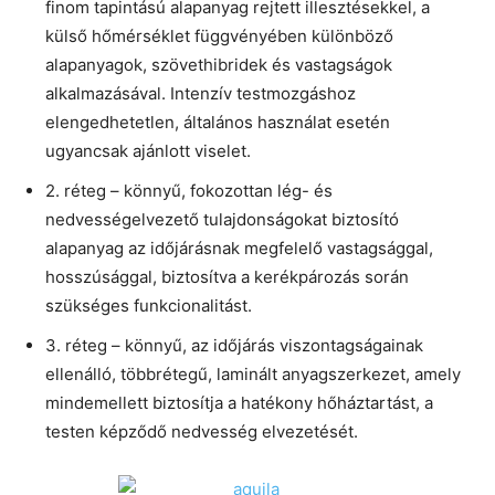
finom tapintású alapanyag rejtett illesztésekkel, a
külső hőmérséklet függvényében különböző
alapanyagok, szövethibridek és vastagságok
alkalmazásával. Intenzív testmozgáshoz
elengedhetetlen, általános használat esetén
ugyancsak ajánlott viselet.
2. réteg – könnyű, fokozottan lég- és
nedvességelvezető tulajdonságokat biztosító
alapanyag az időjárásnak megfelelő vastagsággal,
hosszúsággal, biztosítva a kerékpározás során
szükséges funkcionalitást.
3. réteg – könnyű, az időjárás viszontagságainak
ellenálló, többrétegű, laminált anyagszerkezet, amely
mindemellett biztosítja a hatékony hőháztartást, a
testen képződő nedvesség elvezetését.