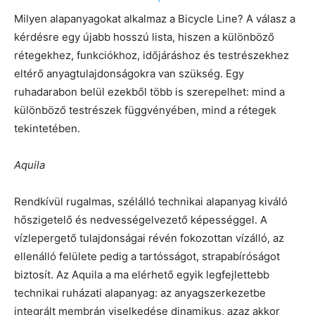
Milyen alapanyagokat alkalmaz a Bicycle Line? A válasz a
kérdésre egy újabb hosszú lista, hiszen a különböző
rétegekhez, funkciókhoz, időjáráshoz és testrészekhez
eltérő anyagtulajdonságokra van szükség. Egy
ruhadarabon belül ezekből több is szerepelhet: mind a
különböző testrészek függvényében, mind a rétegek
tekintetében.
Aquila
Rendkívül rugalmas, szélálló technikai alapanyag kiváló
hőszigetelő és nedvességelvezető képességgel. A
vízlepergető tulajdonságai révén fokozottan vízálló, az
ellenálló felülete pedig a tartósságot, strapabíróságot
biztosít. Az Aquila a ma elérhető egyik legfejlettebb
technikai ruházati alapanyag: az anyagszerkezetbe
integrált membrán viselkedése dinamikus, azaz akkor