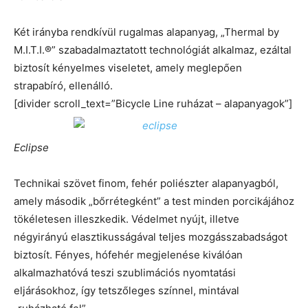
Két irányba rendkívül rugalmas alapanyag, „Thermal by
M.I.T.I.®” szabadalmaztatott technológiát alkalmaz, ezáltal
biztosít kényelmes viseletet, amely meglepően
strapabíró, ellenálló.
[divider scroll_text=”Bicycle Line ruházat – alapanyagok”]
Eclipse
Technikai szövet finom, fehér poliészter alapanyagból,
amely második „bőrrétegként” a test minden porcikájához
tökéletesen illeszkedik. Védelmet nyújt, illetve
négyirányú elasztikusságával teljes mozgásszabadságot
biztosít. Fényes, hófehér megjelenése kiválóan
alkalmazhatóvá teszi szublimációs nyomtatási
eljárásokhoz, így tetszőleges színnel, mintával