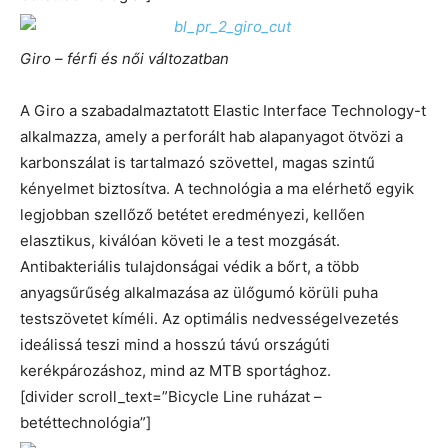
Giro – férfi és női változatban
A Giro a szabadalmaztatott Elastic Interface Technology-t
alkalmazza, amely a perforált hab alapanyagot ötvözi a
karbonszálat is tartalmazó szövettel, magas szintű
kényelmet biztosítva. A technológia a ma elérhető egyik
legjobban szellőző betétet eredményezi, kellően
elasztikus, kiválóan követi le a test mozgását.
Antibakteriális tulajdonságai védik a bőrt, a több
anyagsűrűség alkalmazása az ülőgumó körüli puha
testszövetet kíméli. Az optimális nedvességelvezetés
ideálissá teszi mind a hosszú távú országúti
kerékpározáshoz, mind az MTB sportághoz.
[divider scroll_text=”Bicycle Line ruházat –
betéttechnológia”]