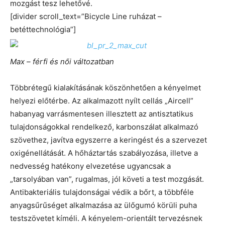
mozgást tesz lehetővé.
[divider scroll_text=”Bicycle Line ruházat –
betéttechnológia”]
Max – férfi és női változatban
Többrétegű kialakításának köszönhetően a kényelmet
helyezi előtérbe. Az alkalmazott nyílt cellás „Aircell”
habanyag varrásmentesen illesztett az antisztatikus
tulajdonságokkal rendelkező, karbonszálat alkalmazó
szövethez, javítva egyszerre a keringést és a szervezet
oxigénellátását. A hőháztartás szabályozása, illetve a
nedvesség hatékony elvezetése ugyancsak a
„tarsolyában van”, rugalmas, jól követi a test mozgását.
Antibakteriális tulajdonságai védik a bőrt, a többféle
anyagsűrűséget alkalmazása az ülőgumó körüli puha
testszövetet kíméli. A kényelem-orientált tervezésnek