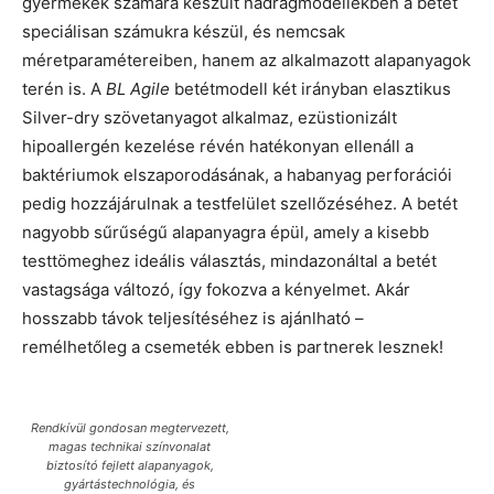
gyermekek számára készült nadrágmodellekben a betét
speciálisan számukra készül, és nemcsak
méretparamétereiben, hanem az alkalmazott alapanyagok
terén is. A
BL Agile
betétmodell két irányban elasztikus
Silver-dry szövetanyagot alkalmaz, ezüstionizált
hipoallergén kezelése révén hatékonyan ellenáll a
baktériumok elszaporodásának, a habanyag perforációi
pedig hozzájárulnak a testfelület szellőzéséhez. A betét
nagyobb sűrűségű alapanyagra épül, amely a kisebb
testtömeghez ideális választás, mindazonáltal a betét
vastagsága változó, így fokozva a kényelmet. Akár
hosszabb távok teljesítéséhez is ajánlható –
remélhetőleg a csemeték ebben is partnerek lesznek!
Rendkívül gondosan megtervezett,
magas technikai színvonalat
biztosító fejlett alapanyagok,
gyártástechnológia, és