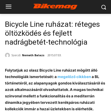
Bicycle Line ruházat: réteges
öltözködés és fejlett
nadrágbetét-technológia
Szerző:
Nemeth Balazs
2015.07.03.
Folytatjuk az olasz Bicycle Line ruházat mögött álló
t
echnológiák ismertetését: a
megelőző cikkben
a BL
történetéről, az alapanyagok gondos kiválasztásáról és
azok alkalmazásáról olvashattatok. A magas technikai
színvonal mellett a funkcionalitás és a mediterrán
dinamika jegyében tervezett kerékpáros ruházati
kollekciók immár a hazai üzletekben is elérhetők.