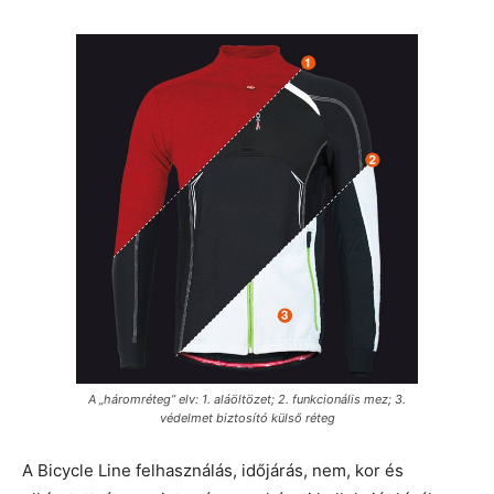
A „háromréteg” elv: 1. aláöltözet; 2. funkcionális mez; 3.
védelmet biztosító külső réteg
A Bicycle Line felhasználás, időjárás, nem, kor és