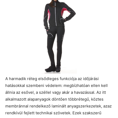
A harmadik réteg elsődleges funkciója az időjárási
hatásokkal szembeni védelem: megbízhatóan ellen kell
állnia az esővel, a széllel vagy akár a havazással. Az itt
alkalmazott alapanyagok döntően többrétegű, köztes
membránnal rendelkező laminált anyagszerkezetek, azaz
rendkívül fejlett technikai szövetek. Ezek szakszerű