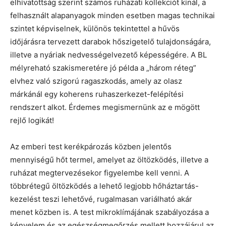
elhívatottság szerint számos ruházati kollekciót kínál, a
felhasznált alapanyagok minden esetben magas technikai
szintet képviselnek, különös tekintettel a hűvös
időjárásra tervezett darabok hőszigetelő tulajdonságára,
illetve a nyáriak nedvességelvezető képességére.
A BL
mélyreható szakismeretére jó példa a „három réteg”
elvhez való szigorú ragaszkodás, amely az olasz
márkánál egy koherens ruhaszerkezet-felépítési
rendszert alkot. Érdemes megismernünk az e mögött
rejlő logikát!
Az emberi test kerékpározás közben jelentős
mennyiségű hőt termel, amelyet az öltözködés, illetve a
ruházat megtervezésekor figyelembe kell venni. A
többrétegű öltözködés a lehető legjobb hőháztartás-
kezelést teszi lehetővé, rugalmasan variálható akár
menet közben is. A test mikroklímájának szabályozása a
kényelem és az egészségmegőrzés mellett hozzájárul az