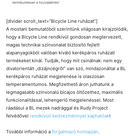
természetesen a hozzááértés!
[divider scroll_text=”Bicycle Line ruházat”]
A mostani bemutatóból szerintünk világosan kirajzolódik,
hogy a Bicycle Line rendkívül gondosan megtervezett,
magas technikai színvonalat biztosító fejlett
alapanyagokból valóban kiváló kerékpáros ruházati
termékeket kínál. Tudják, hogy mit csinálnak: nem egy
divatorientált „dizájncégről” van szó, mindazonáltal a BL
kerékpáros ruházat megjelenése is olaszosan
temperamentumos. Megfizethető áron juthatunk a
legmagasabb színvonalú bicajos öltözethez, maximális
funkcionalitással, lehengerlő megjelenéssel. Most
ráadásul a BL mezek nadrággal és Rudy Project
felvédővel
rendkívüli kedvezménnyel kaphatóak
!
További információ a
forgalmazó honlapján
.