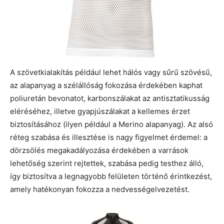
A szövetkialakítás például lehet hálós vagy sűrű szövésű,
az alapanyag a szélállóság fokozása érdekében kaphat
poliuretán bevonatot, karbonszálakat az antisztatikusság
eléréséhez, illetve gyapjúszálakat a kellemes érzet
biztosításához (ilyen például a Merino alapanyag). Az alsó
réteg szabása és illesztése is nagy figyelmet érdemel: a
dörzsölés megakadályozása érdekében a varrások
lehetőség szerint rejtettek, szabása pedig testhez álló,
így biztosítva a legnagyobb felületen történő érintkezést,
amely hatékonyan fokozza a nedvességelvezetést.