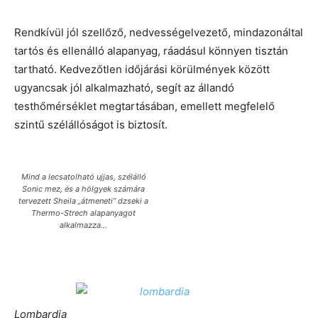
Rendkívül jól szellőző, nedvességelvezető, mindazonáltal
tartós és ellenálló alapanyag, ráadásul könnyen tisztán
tartható. Kedvezőtlen időjárási körülmények között
ugyancsak jól alkalmazható, segít az állandó
testhőmérséklet megtartásában, emellett megfelelő
szintű szélállóságot is biztosít.
Mind a lecsatolható ujjas, szélálló
Sonic mez, és a hölgyek számára
tervezett Sheila „átmeneti” dzseki a
Thermo-Strech alapanyagot
alkalmazza…
Lombardia