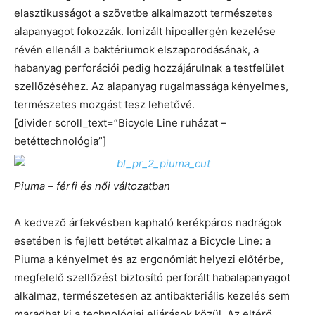
elasztikusságot a szövetbe alkalmazott természetes
alapanyagot fokozzák. Ionizált hipoallergén kezelése
révén ellenáll a baktériumok elszaporodásának, a
habanyag perforációi pedig hozzájárulnak a testfelület
szellőzéséhez. Az alapanyag rugalmassága kényelmes,
természetes mozgást tesz lehetővé.
[divider scroll_text=”Bicycle Line ruházat –
betéttechnológia”]
Piuma – férfi és női változatban
A kedvező árfekvésben kapható kerékpáros nadrágok
esetében is fejlett betétet alkalmaz a Bicycle Line: a
Piuma a kényelmet és az ergonómiát helyezi előtérbe,
megfelelő szellőzést biztosító perforált habalapanyagot
alkalmaz, természetesen az antibakteriális kezelés sem
maradhat ki a technológiai eljárások közül. Az eltérő