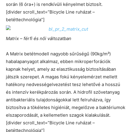
során (6 óra+) is rendkívüli kényelmet biztosít.
[divider scroll_text=”Bicycle Line ruházat –
betéttechnológia”]
Matrix – férfi és női változatban
A Matrix betétmodell nagyobb sűrűségű (90kg/m³)
habalapanyagot alkalmaz, ebben mikroperforációk
kapnak helyet, amely az elasztikusság biztosításában
játszik szerepet. A magas fokú kényelemérzet mellett
hatékony nedvességelvezetést tesz lehetővé a hosszú
és intenzív kerékpározás során. A hidrofil szövetanyag
antibakteriális tulajdonságokkal lett felruházva, így
biztosítva a tökéletes higiéniát, megelőzve a baktériumok
elszaporodását, a kellemetlen szagok kialakulását.
[divider scroll_text=”Bicycle Line ruházat –
betéttechnológia”]