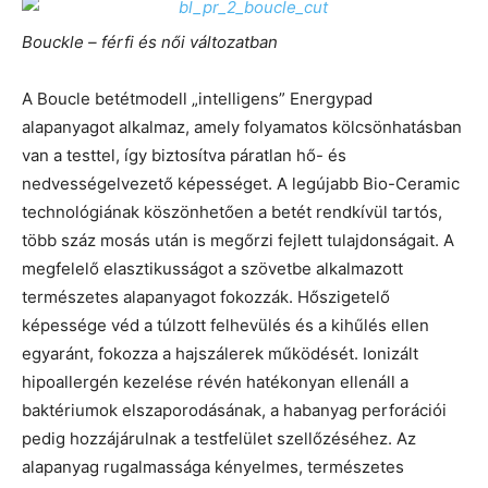
Bouckle – férfi és női változatban
A Boucle betétmodell „intelligens” Energypad
alapanyagot alkalmaz, amely folyamatos kölcsönhatásban
van a testtel, így biztosítva páratlan hő- és
nedvességelvezető képességet. A legújabb Bio-Ceramic
technológiának köszönhetően a betét rendkívül tartós,
több száz mosás után is megőrzi fejlett tulajdonságait. A
megfelelő elasztikusságot a szövetbe alkalmazott
természetes alapanyagot fokozzák. Hőszigetelő
képessége véd a túlzott felhevülés és a kihűlés ellen
egyaránt, fokozza a hajszálerek működését. Ionizált
hipoallergén kezelése révén hatékonyan ellenáll a
baktériumok elszaporodásának, a habanyag perforációi
pedig hozzájárulnak a testfelület szellőzéséhez. Az
alapanyag rugalmassága kényelmes, természetes