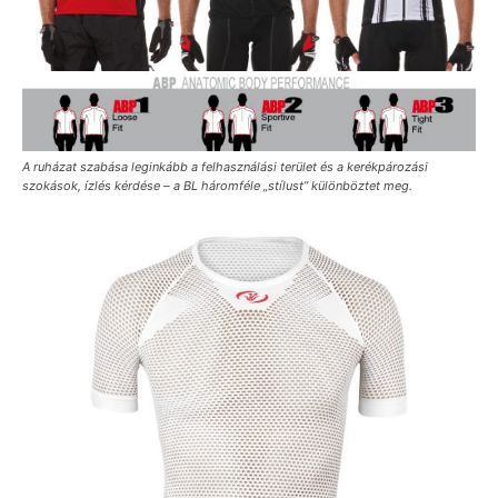
A ruházat szabása leginkább a felhasználási terület és a kerékpározási
szokások, ízlés kérdése – a BL háromféle „stílust” különböztet meg.