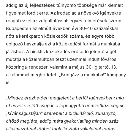
addig az új fejlesztések túlnyomó többsége már kiemelt
figyelmet fordít erre. Az irodapiac a növekvő igényekre
reagál ezzel a szolgáltatással: egyes felmérések szerint
Budapesten az elmúlt években évi 30-40 százalékkal
nőtt a kerékpáron közlekedők száma, és egyre több
dolgozó használja ezt a közlekedési formát a munkába
járáshoz. A biciklis közlekedés erősödő jelentőségét
mutatja a közelmúltban teszt üzemmel indult fővárosi
közbringa-rendszer, valamint a május 30-ig tartó, 13.
alkalommal meghirdetett „Bringázz a munkába!” kampány
is.
„Mindez érezhetően megjelent a bérlői igényekben: míg
öt évvel ezelőtt csupán a legnagyobb nemzetközi cégek
„kívánságlistáján” szerepelt a biciklitároló, zuhanyzó,
öltöző megléte, addig mára gyakorlatilag minden száz
alkalmazottnál többet foglalkoztató vállalatnál fontos