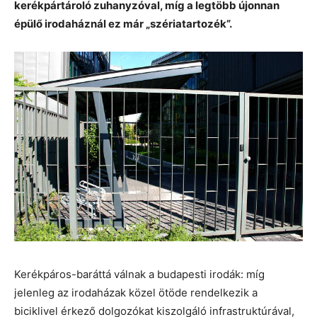
kerékpártároló zuhanyzóval, míg a legtöbb újonnan
épülő irodaháznál ez már „szériatartozék”.
Kerékpáros-baráttá válnak a budapesti irodák: míg
jelenleg az irodaházak közel ötöde rendelkezik a
biciklivel érkező dolgozókat kiszolgáló infrastruktúrával,