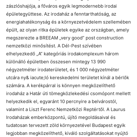
zászlóshajója, a főváros egyik legmodernebb irodai
épületegyüttese. Az irodaház a fenntarthatóság, az
energiahatékonyság és a környezetvédelem szellemében
épült, az olyan ritka épületek egyike az országban, amely
megszerezte a BREEAM „very good” post construction
nemzetközi minősítést. A Dél-Pest szívében
elhelyezkedő „A” kategóriás irodakomplexum három
különálló épületben összesen mintegy 13 990
négyzetméter irodaterületet, és 1 000 négyzetméter
utcára ny& iacute;ló kereskedelmi területet kínál a bérlők
számára. A kerékpárral is könnyen megközelíthető
irodaház a Határ úti tömegközlekedési csomópont mellett
helyezkedik el, egyaránt 10 percnyire a belvárostól,
valamint a Liszt Ferenc Nemzetközi Reptértől. A Laurus
Irodaházak emberközpontú, újító megoldásaival és
tudatosan tervezett zöld környezetével Budapest egyik
legjobban megközelíthető, kiváló szolgáltatásokat nyújtó