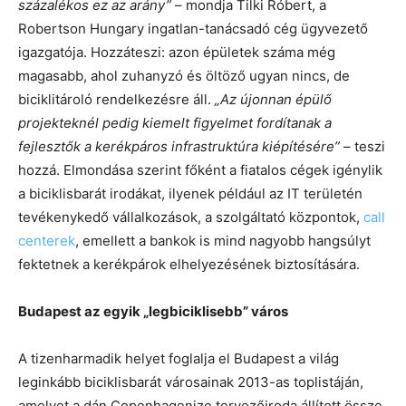
százalékos ez az arány”
– mondja Tilki Róbert, a
Robertson Hungary ingatlan-tanácsadó cég ügyvezető
igazgatója. Hozzáteszi: azon épületek száma még
magasabb, ahol zuhanyzó és öltöző ugyan nincs, de
biciklitároló rendelkezésre áll.
„Az újonnan épülő
projekteknél pedig kiemelt figyelmet fordítanak a
fejlesztők a kerékpáros infrastruktúra kiépítésére”
– teszi
hozzá. Elmondása szerint főként a fiatalos cégek igénylik
a biciklisbarát irodákat, ilyenek például az IT területén
tevékenykedő vállalkozások, a szolgáltató központok,
call
centerek
, emellett a bankok is mind nagyobb hangsúlyt
fektetnek a kerékpárok elhelyezésének biztosítására.
Budapest az egyik „legbiciklisebb” város
A tizenharmadik helyet foglalja el Budapest a világ
leginkább biciklisbarát városainak 2013-as toplistáján,
amelyet a dán Copenhagenize tervezőiroda állított össze.