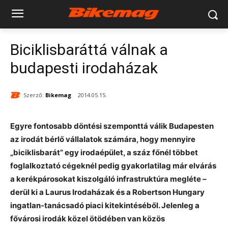
Biciklisbaráttá válnak a
budapesti irodaházak
Szerző:
Bikemag
2014.05.15.
Egyre fontosabb döntési szemponttá válik Budapesten
az irodát bérlő vállalatok számára, hogy mennyire
„biciklisbarát” egy irodaépület, a száz főnél többet
foglalkoztató cégeknél pedig gyakorlatilag már elvárás
a kerékpárosokat kiszolgáló infrastruktúra megléte –
derül ki a Laurus Irodaházak és a Robertson Hungary
ingatlan-tanácsadó piaci kitekintéséből. Jelenleg a
fővárosi irodák közel ötödében van közös