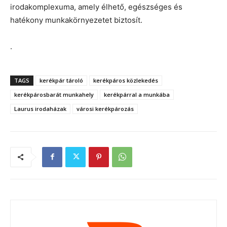
irodakomplexuma, amely élhető, egészséges és
hatékony munkakörnyezetet biztosít.
.
TAGS
kerékpár tároló
kerékpáros közlekedés
kerékpárosbarát munkahely
kerékpárral a munkába
Laurus irodaházak
városi kerékpározás