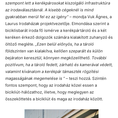
szempont lett a kerékpárosokat kiszolgáló infrastruktúra
az irodaválasztásnál. A kisebb cégeknél is mind
gyakrabban merül fel ez az igény”
– mondja Vuk Ágnes, a
Laurus Irodaházak projektvezetője. Elmondása szerint a
biciklisbarát iroda fő ismérve a kerékpártároló és a két
keréken érkező dolgozók számára kialakított zuhanyzó és
öltöző megléte.
„Ezen belül előnyös, ha a tároló
földszinten van kialakítva, kellően szeparált és külön
bejáraton keresztül, könnyen megközelíthető. További
pozitívum, ha a tároló fedett, zárható és kamerával védett,
valamint kívánalom a kerékpár támaszték rögzítési
magasságának megemelése is ”
– teszi hozzá. Szintén
fontos szempont, hogy az irodaház közel essen a
bicikliút-hálózathoz, illetve, hogy meglegyen az
összeköttetés a bicikliút és maga az irodaház között.