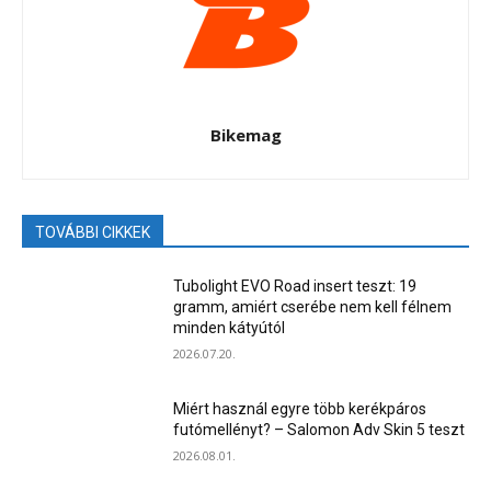
Bikemag
TOVÁBBI CIKKEK
Tubolight EVO Road insert teszt: 19
gramm, amiért cserébe nem kell félnem
minden kátyútól
2026.07.20.
Miért használ egyre több kerékpáros
futómellényt? – Salomon Adv Skin 5 teszt
2026.08.01.