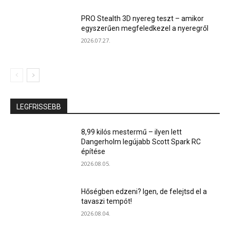
PRO Stealth 3D nyereg teszt – amikor
egyszerűen megfeledkezel a nyeregről
2026.07.27.
LEGFRISSEBB
8,99 kilós mestermű – ilyen lett
Dangerholm legújabb Scott Spark RC
építése
2026.08.05.
Hőségben edzeni? Igen, de felejtsd el a
tavaszi tempót!
2026.08.04.