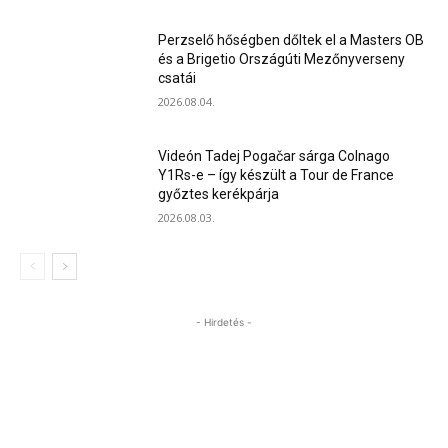
Perzselő hőségben dőltek el a Masters OB
és a Brigetio Országúti Mezőnyverseny
csatái
2026.08.04.
Videón Tadej Pogačar sárga Colnago
Y1Rs-e – így készült a Tour de France
győztes kerékpárja
2026.08.03.
- Hirdetés -