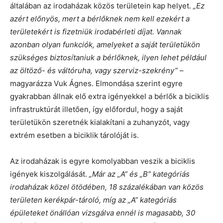
általában az irodaházak közös területein kap helyet.
„Ez
azért előnyös, mert a bérlőknek nem kell ezekért a
területekért is fizetniük irodabérleti díjat. Vannak
azonban olyan funkciók, amelyeket a saját területükön
szükséges biztosítaniuk a bérlőknek, ilyen lehet például
az öltöző- és váltóruha, vagy szerviz-szekrény”
–
magyarázza Vuk Ágnes. Elmondása szerint egyre
gyakrabban állnak elő extra igényekkel a bérlők a biciklis
infrastruktúrát illetően, így előfordul, hogy a saját
területükön szeretnék kialakítani a zuhanyzót, vagy
extrém esetben a biciklik tárolóját is.
Az irodaházak is egyre komolyabban veszik a biciklis
igények kiszolgálását.
„Már az „A” és „B” kategóriás
irodaházak közel ötödében, 18 százalékában van közös
területen kerékpár-tároló, míg az „A” kategóriás
épületeket önállóan vizsgálva ennél is magasabb, 30