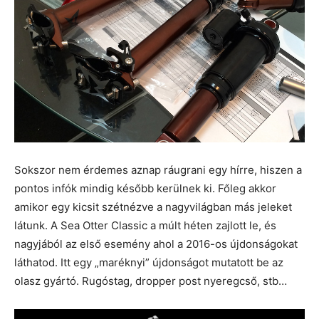
Sokszor nem érdemes aznap ráugrani egy hírre, hiszen a
pontos infók mindig később kerülnek ki. Főleg akkor
amikor egy kicsit szétnézve a nagyvilágban más jeleket
látunk. A Sea Otter Classic a múlt héten zajlott le, és
nagyjából az első esemény ahol a 2016-os újdonságokat
láthatod. Itt egy „maréknyi” újdonságot mutatott be az
olasz gyártó. Rugóstag, dropper post nyeregcső, stb…