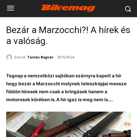
Bezár a Marzocchi?! A hírek és
a valóság.
Szerző:
Tamás Bognár
2015.04.24.
Tegnap a nemzetközi sajtóban szárnyra kapott a hír
hogy bezár a Marzocchi melynek teleszkópjai messze
földön híresek nem csak a bringások hanem a
motorosok körében is. A hír igaz is meg nem is….