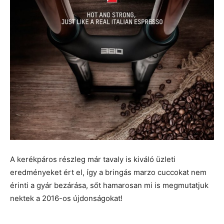
A kerékpáros részleg már tavaly is kiváló üzleti
eredményeket ért el, így a bringás marzo cuccokat nem
érinti a gyár bezárása, sőt hamarosan mi is megmutatjuk
nektek a 2016-os újdonságokat!