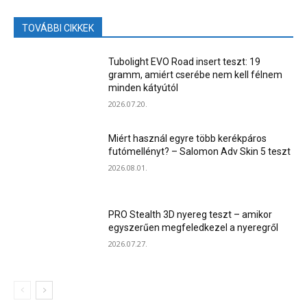
TOVÁBBI CIKKEK
Tubolight EVO Road insert teszt: 19
gramm, amiért cserébe nem kell félnem
minden kátyútól
2026.07.20.
Miért használ egyre több kerékpáros
futómellényt? – Salomon Adv Skin 5 teszt
2026.08.01.
PRO Stealth 3D nyereg teszt – amikor
egyszerűen megfeledkezel a nyeregről
2026.07.27.