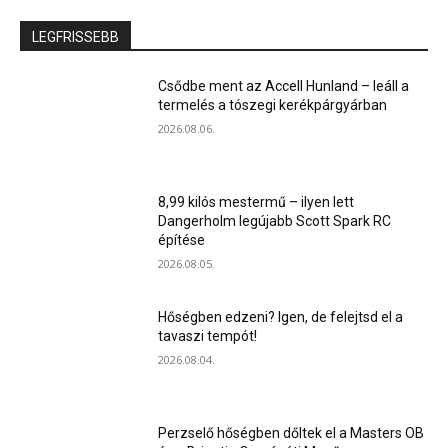
LEGFRISSEBB
Csődbe ment az Accell Hunland – leáll a
termelés a tószegi kerékpárgyárban
2026.08.06.
8,99 kilós mestermű – ilyen lett
Dangerholm legújabb Scott Spark RC
építése
2026.08.05.
Hőségben edzeni? Igen, de felejtsd el a
tavaszi tempót!
2026.08.04.
Perzselő hőségben dőltek el a Masters OB