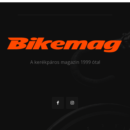
A kerékpáros magazin 1999 óta!