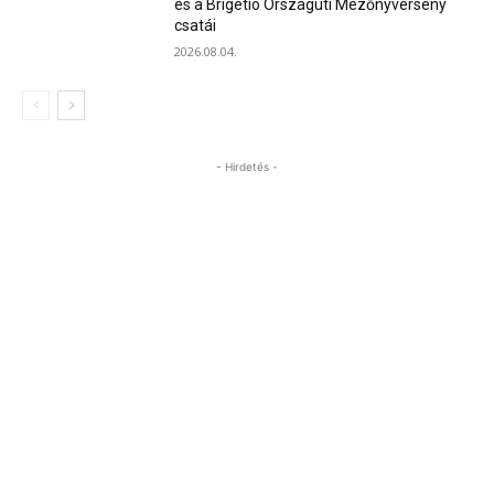
és a Brigetio Országúti Mezőnyverseny
csatái
2026.08.04.
- Hirdetés -