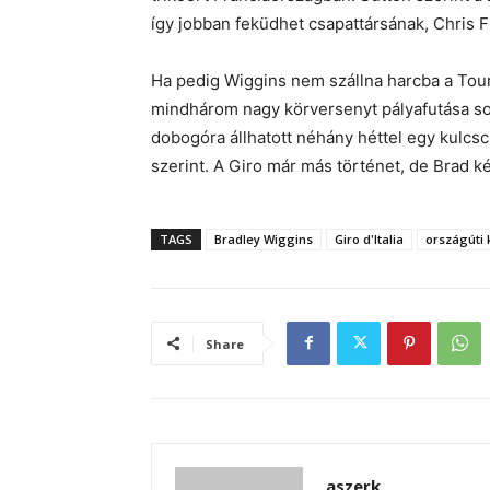
így jobban feküdhet csapattársának, Chris 
Ha pedig Wiggins nem szállna harcba a Tour
mindhárom nagy körversenyt pályafutása sor
dobogóra állhatott néhány héttel egy kulcs
szerint. A Giro már más történet, de Brad ké
TAGS
Bradley Wiggins
Giro d'Italia
országúti
Share
aszerk