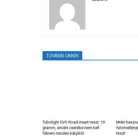
TOVÁBBI CIKKEK
Tubolight EVO Road insert teszt: 19
Miért haszn
gramm, amiért cserébe nem kell
futómellény
félnem minden kátyútól
teszt