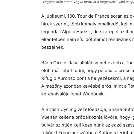
Wiggins idén mosolyogva jutott át a hegyeken kiváló csa
A jubileumi, 100. Tour de France során az ok
hírek szerint, több komoly emelkedőt kell 
legendás Alpe d’Huez-t, de szerepel az iti
ellentétben nem sík időfutamot rendeznek m
beszélnek.
Bár a Giro d’ Italia általában nehezebb a T
előtt már lehet tudni, hogy például a bresc
Rifugio Auronzo dönt a helyezésekről, a 
A mezőny azonban kevésbé erős, mint a Tour-
keresnivalója lehet Wiggónak.
A British Cycling vezetőedzője, Shane Sutto
Vueltán kellene próbálkoznia jövőre, hogy 
bulvár szintjén kell kezelnünk az edző szava
trikóért Franciaországban. Sutton szerint 