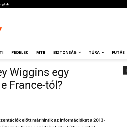
English
TI
PEDELEC
MTB
BIZTONSÁG
TÚRA
FUTÁS
ley Wiggins egy
e France-tól?
zentációk előtt már hintik az információkat a 2013-