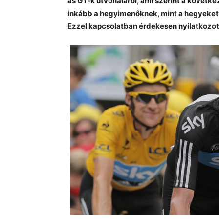
as GT-k útvonaláról, ami szerint a követke
inkább a hegyimenőknek, mint a hegyeket 
Ezzel kapcsolatban érdekesen nyilatkozott