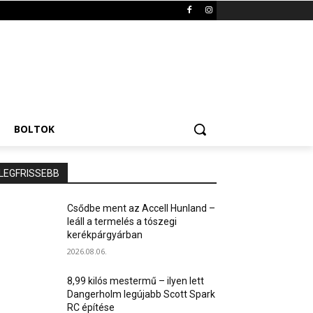
BOLTOK
LEGFRISSEBB
Csődbe ment az Accell Hunland –
leáll a termelés a tószegi
kerékpárgyárban
2026.08.06.
8,99 kilós mestermű – ilyen lett
Dangerholm legújabb Scott Spark
RC építése