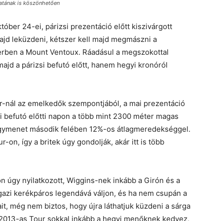
patának is köszönhetően
tóber 24-ei, párizsi prezentáció előtt kiszivárgott
majd leküzdeni, kétszer kell majd megmászni a
nerben a Mount Ventoux. Ráadásul a megszokottal
ajd a párizsi befutó előtt, hanem hegyi kronóról
our-nál az emelkedők szempontjából, a mai prezentáció
iai befutó előtti napon a több mint 2300 méter magas
hegymenet második felében 12%-os átlagmeredekséggel.
on, így a britek úgy gondolják, akár itt is több
n úgy nyilatkozott, Wiggins-nek inkább a Girón és a
igazi kerékpáros legendává váljon, és ha nem csupán a
it, még nem biztos, hogy újra láthatjuk küzdeni a sárga
a 2013-as Tour sokkal inkább a hegyi menőknek kedvez,