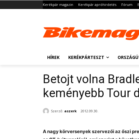
Kerékpár magazin
Kerékpár apróhirdetés
Fórum
HÍREK
KERÉKPÁRTESZT
ORSZÁGÚ
Betojt volna Brad
keményebb Tour d
Szerző:
aszerk
2012.09.30.
A nagy körversenyek szervezői az őszi pre