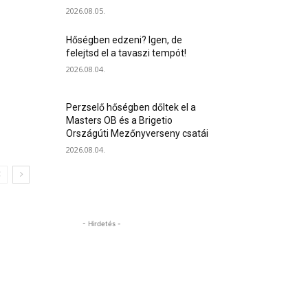
2026.08.05.
Hőségben edzeni? Igen, de
felejtsd el a tavaszi tempót!
2026.08.04.
Perzselő hőségben dőltek el a
Masters OB és a Brigetio
Országúti Mezőnyverseny csatái
2026.08.04.
- Hirdetés -