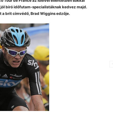
ző Tour de France az ideivel ellentétben sokkal
jól bíró időfutam-specialistáknak kedvez majd.
 a brit címvédő, Brad Wiggins edzője.