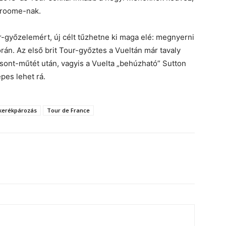
Froome-nak.
-győzelemért, új célt tűzhetne ki maga elé: megnyerni
án. Az első brit Tour-győztes a Vueltán már tavaly
csont-műtét után, vagyis a Vuelta „behúzható” Sutton
pes lehet rá.
 kerékpározás
Tour de France