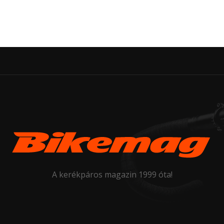
A kerékpáros magazin 1999 óta!