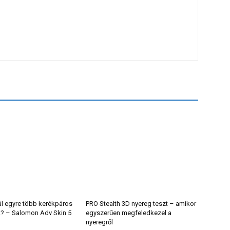
ál egyre több kerékpáros
PRO Stealth 3D nyereg teszt – amikor
t? – Salomon Adv Skin 5
egyszerűen megfeledkezel a
nyeregről