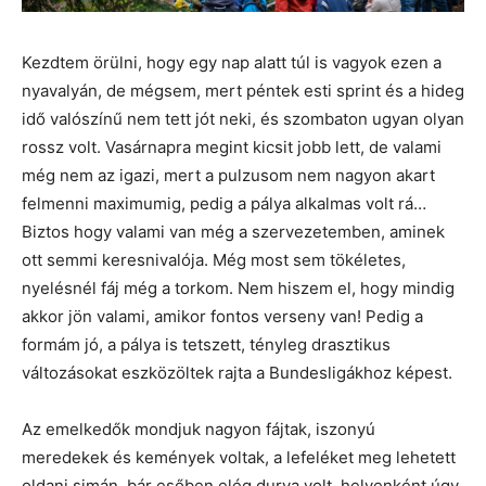
Kezdtem örülni, hogy egy nap alatt túl is vagyok ezen a
nyavalyán, de mégsem, mert péntek esti sprint és a hideg
idő valószínű nem tett jót neki, és szombaton ugyan olyan
rossz volt. Vasárnapra megint kicsit jobb lett, de valami
még nem az igazi, mert a pulzusom nem nagyon akart
felmenni maximumig, pedig a pálya alkalmas volt rá…
Biztos hogy valami van még a szervezetemben, aminek
ott semmi keresnivalója. Még most sem tökéletes,
nyelésnél fáj még a torkom. Nem hiszem el, hogy mindig
akkor jön valami, amikor fontos verseny van! Pedig a
formám jó, a pálya is tetszett, tényleg drasztikus
változásokat eszközöltek rajta a Bundesligákhoz képest.
Az emelkedők mondjuk nagyon fájtak, iszonyú
meredekek és kemények voltak, a lefeléket meg lehetett
oldani simán, bár esőben elég durva volt, helyenként úgy