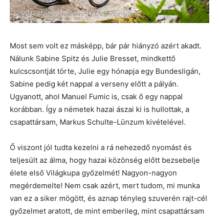
Most sem volt ez másképp, bár pár hiányzó azért akadt.
Nálunk Sabine Spitz és Julie Bresset, mindkettő
kulcscsontját törte, Julie egy hónapja egy Bundesligán,
Sabine pedig két nappal a verseny előtt a pályán.
Ugyanott, ahol Manuel Fumic is, csak ő egy nappal
korábban. Így a németek hazai ászai ki is hullottak, a
csapattársam, Markus Schulte-Lünzum kivételével.
Ő viszont jól tudta kezelni a rá nehezedő nyomást és
teljesült az álma, hogy hazai közönség előtt bezsebelje
élete első Világkupa győzelmét! Nagyon-nagyon
megérdemelte! Nem csak azért, mert tudom, mi munka
van ez a siker mögött, és aznap tényleg szuverén rajt-cél
győzelmet aratott, de mint emberileg, mint csapattársam