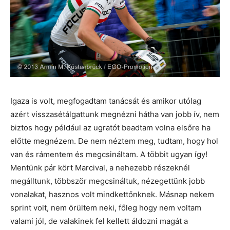
Igaza is volt, megfogadtam tanácsát és amikor utólag
azért visszasétálgattunk megnézni hátha van jobb ív, nem
biztos hogy például az ugratót beadtam volna elsőre ha
előtte megnézem. De nem néztem meg, tudtam, hogy hol
van és rámentem és megcsináltam. A többit ugyan így!
Mentünk pár kört Marcival, a nehezebb részeknél
megálltunk, többször megcsináltuk, nézegettünk jobb
vonalakat, hasznos volt mindkettőnknek. Másnap nekem
sprint volt, nem örültem neki, főleg hogy nem voltam
valami jól, de valakinek fel kellett áldozni magát a