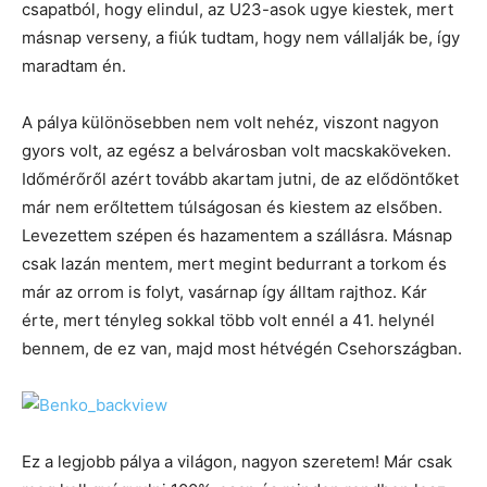
csapatból, hogy elindul, az U23-asok ugye kiestek, mert
másnap verseny, a fiúk tudtam, hogy nem vállalják be, így
maradtam én.
A pálya különösebben nem volt nehéz, viszont nagyon
gyors volt, az egész a belvárosban volt macskaköveken.
Időmérőről azért tovább akartam jutni, de az elődöntőket
már nem erőltettem túlságosan és kiestem az elsőben.
Levezettem szépen és hazamentem a szállásra. Másnap
csak lazán mentem, mert megint bedurrant a torkom és
már az orrom is folyt, vasárnap így álltam rajthoz. Kár
érte, mert tényleg sokkal több volt ennél a 41. helynél
bennem, de ez van, majd most hétvégén Csehországban.
Ez a legjobb pálya a világon, nagyon szeretem! Már csak