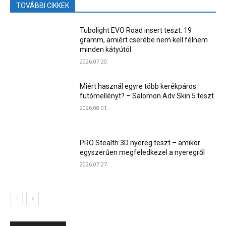
TOVÁBBI CIKKEK
Tubolight EVO Road insert teszt: 19
gramm, amiért cserébe nem kell félnem
minden kátyútól
2026.07.20.
Miért használ egyre több kerékpáros
futómellényt? – Salomon Adv Skin 5 teszt
2026.08.01.
PRO Stealth 3D nyereg teszt – amikor
egyszerűen megfeledkezel a nyeregről
2026.07.27.