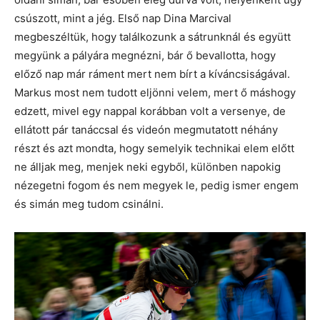
csúszott, mint a jég. Első nap Dina Marcival
megbeszéltük, hogy találkozunk a sátrunknál és együtt
megyünk a pályára megnézni, bár ő bevallotta, hogy
előző nap már ráment mert nem bírt a kíváncsiságával.
Markus most nem tudott eljönni velem, mert ő máshogy
edzett, mivel egy nappal korábban volt a versenye, de
ellátott pár tanáccsal és videón megmutatott néhány
részt és azt mondta, hogy semelyik technikai elem előtt
ne álljak meg, menjek neki egyből, különben napokig
nézegetni fogom és nem megyek le, pedig ismer engem
és simán meg tudom csinálni.