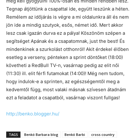
meg kell gyógyulni 100%-osan és minden rendben lesz.
Tegnap átjöttünk a csapattal ide, együtt leszünk a héten.
Remélem az időjárás is végre a mi oldalunkra áll és nem
jön ide a mindig szutyok, esős, német idő. Mert akkor
lesz csak igazán durva ez a pálya! Köszönöm szépen a
segítséget Apának és a csapatomnak, just the best! És
mindenkinek a szurkolást otthonról! Akit érdekel élőben
esetleg a verseny, pénteken a sprint döntőket (18:00)
követheti a RedBull TV-n, vasárnap pedig az elit női
(11:30) ill. elit férfi futamokat (14:00)! Még nem tudom,
hogy indulok-e a sprinten, az egészségemtől meg a
kedvemtől függ, most valaki másnak szívesen átadnám
ezt a feladatot a csapatból, vasárnap viszont fullgas!
http://benko.blogger.hu/
TAGS
Benkó Barbara blog
Benkó Barbi
cross country