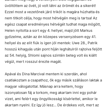
üvöltöttem az övét, jó volt látni az örömét és a sikerét!
Ezzel most a vezetőnek járó trikót is magára húzhatta és
nem titkolt célja, hogy most hétvégén meg is tartsa! Az
egész csapat eredményes hétvégét tudhat maga mögött,
Helen nyitotta a sort egy 4. hellyel, majd jött Markus
győzelme, aztán az én közepes versenyzésem egy 41.
hellyel és az elit fiúk is igen jól mentek: Uwe 28., Patrik
hosszú kihagyás után pont híján leghátulról rajtolva feljött
az 54. helyig, Shlomi sajnos szintén beteg volt és kiállt
végül, mert rosszul érezte magát.
Apával és Dina Marcival mentem ki szerdán, ahol
csatlakoztam a csapathoz, ők egy másik szálláson laktak a
magyar válogatottal. Másnap arra keltem, hogy
iszonyatosan fáj a torkom, meg akartam inni egy pohár
vizet, ami felért egy öngyilkossági kísérlettel, amikor le
akartam nyelni. Ez így jó lesz… De érdekes volt, mert az