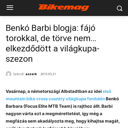
Benkó Barbi blogja: fájó
torokkal, de törve nem…
elkezdődött a világkupa-
szezon
Szerző:
aszerk
2013.05.21.
Vasárnap, a németországi Albstadtban az idei
első
mountain bike cross country világkupa fordulón
Benkó
Barbara (Focus Elite MTB Team) is rajthoz állt. Barbi
nagyon várta ezt a megmérettetést, így még a
megfázás sem akadályozta meg, hogy kihajtsa magát,