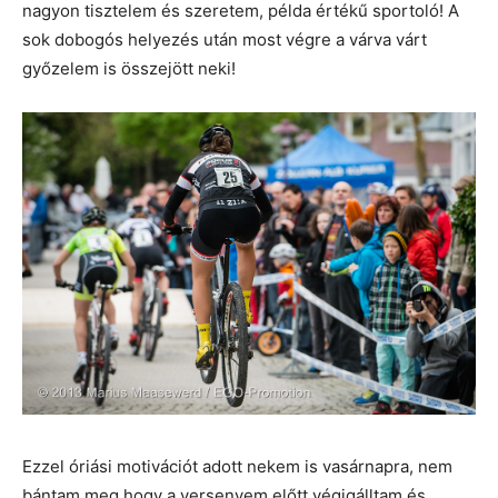
nagyon tisztelem és szeretem, példa értékű sportoló! A
sok dobogós helyezés után most végre a várva várt
győzelem is összejött neki!
Ezzel óriási motivációt adott nekem is vasárnapra, nem
bántam meg hogy a versenyem előtt végigálltam és