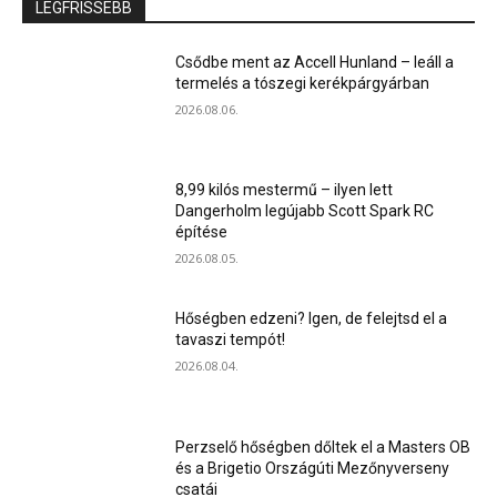
LEGFRISSEBB
Csődbe ment az Accell Hunland – leáll a
termelés a tószegi kerékpárgyárban
2026.08.06.
8,99 kilós mestermű – ilyen lett
Dangerholm legújabb Scott Spark RC
építése
2026.08.05.
Hőségben edzeni? Igen, de felejtsd el a
tavaszi tempót!
2026.08.04.
Perzselő hőségben dőltek el a Masters OB
és a Brigetio Országúti Mezőnyverseny
csatái