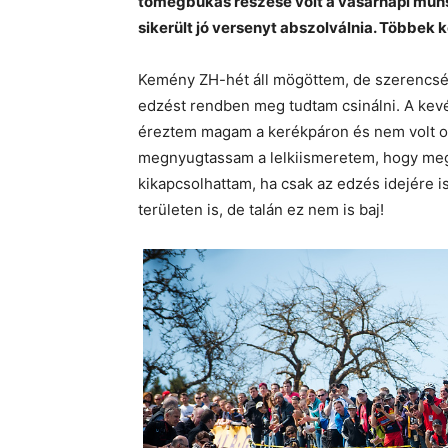
tömegbukás részese volt a vasárnapi müns
sikerült jó versenyt abszolválnia. Többek 
Kemény ZH-hét áll mögöttem, de szerencsér
edzést rendben meg tudtam csinálni. A kevé
éreztem magam a kerékpáron és nem volt ol
megnyugtassam a lelkiismeretem, hogy megcs
kikapcsolhattam, ha csak az edzés idejére 
területen is, de talán ez nem is baj!