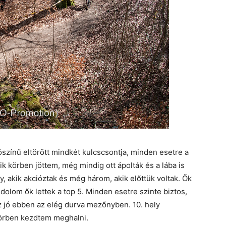
lószínű eltörött mindkét kulcscsontja, minden esetre a
ik körben jöttem, még mindig ott ápolták és a lába is
ány, akik akcióztak és még három, akik előttük voltak. Ők
dolom ők lettek a top 5. Minden esetre szinte biztos,
z jó ebben az elég durva mezőnyben. 10. hely
körben kezdtem meghalni.