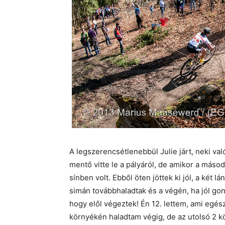
A legszerencsétlenebbül Julie járt, neki va
mentő vitte le a pályáról, de amikor a másod
sínben volt. Ebből öten jöttek ki jól, a két l
simán továbbhaladtak és a végén, ha jól gon
hogy elől végeztek! Én 12. lettem, ami egés
környékén haladtam végig, de az utolsó 2 