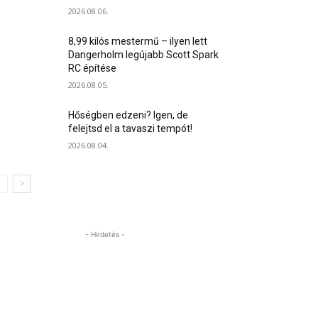
2026.08.06.
8,99 kilós mestermű – ilyen lett
Dangerholm legújabb Scott Spark
RC építése
2026.08.05.
Hőségben edzeni? Igen, de
felejtsd el a tavaszi tempót!
2026.08.04.
- Hirdetés -