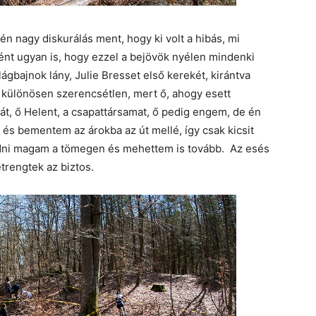
n nagy diskurálás ment, hogy ki volt a hibás, mi
tént ugyan is, hogy ezzel a bejövök nyélen mindenki
ilágbajnok lány, Julie Bresset első kerekét, kirántva
ez különösen szerencsétlen, mert ő, ahogy esett
át, ő Helent, a csapattársamat, ő pedig engem, de én
és bementem az árokba az út mellé, így csak kicsit
gődni magam a tömegen és mehettem is tovább. Az esés
etrengtek az biztos.