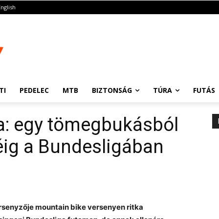
English
TI
PEDELEC
MTB
BIZTONSÁG
TÚRA
FUTÁS
ja: egy tömegbukásból
éig a Bundesligában
rsenyzője mountain bike versenyen ritka