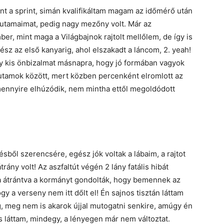
t a sprint, simán kvalifikáltam magam az időmérő után
futamaimat, pedig nagy mezőny volt. Már az
er, mint maga a Világbajnok rajtolt mellőlem, de így is
ész az első kanyarig, ahol elszakadt a láncom, 2. yeah!
 kis önbizalmat másnapra, hogy jó formában vagyok
utamok között, mert közben percenként elromlott az
y mennyire elhúzódik, nem mintha ettől megoldódott
ből szerencsére, egész jók voltak a lábaim, a rajtot
ány volt! Az aszfaltút végén 2 lány fatális hibát
kra átrántva a kormányt gondolták, hogy bemennek az
gy a verseny nem itt dőlt el! Én sajnos tisztán láttam
g, meg nem is akarok újjal mutogatni senkire, amúgy én
s láttam, mindegy, a lényegen már nem változtat.