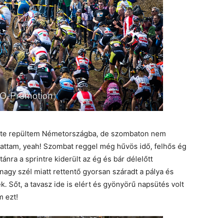
ste repültem Németországba, de szombaton nem
dhattam, yeah! Szombat reggel még hűvös idő, felhős ég
nra a sprintre kiderült az ég és bár délelőtt
nagy szél miatt rettentő gyorsan száradt a pálya és
. Sőt, a tavasz ide is elért és gyönyörű napsütés volt
m ezt!