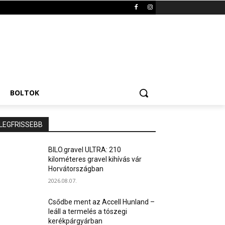
BOLTOK
LEGFRISSEBB
BILO.gravel ULTRA: 210
kilométeres gravel kihívás vár
Horvátországban
2026.08.07.
Csődbe ment az Accell Hunland –
leáll a termelés a tószegi
kerékpárgyárban