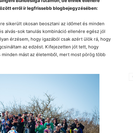
ingeni Bundesliga futamon, de ennek ellenére
között erről ír legfrissebb blogbejegyzésében:
e sikerült okosan beosztani az időmet és minden
s alvás-sok tanulás kombináció ellenére egész jól
yan érzésem, hogy igazából csak azért ülök rá, hogy
ináltam az edzést. Kifejezetten jót tett, hogy
is minden mást az életemből, mert most pörög több