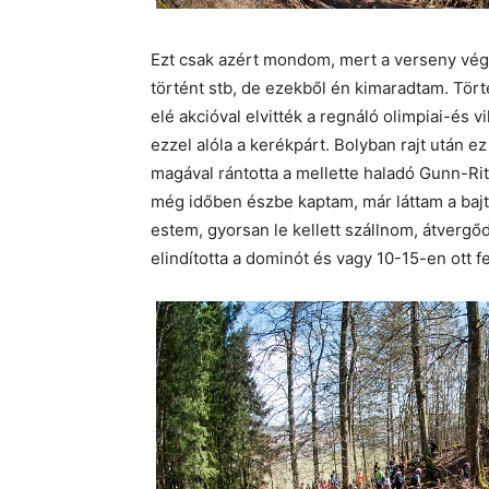
Ezt csak azért mondom, mert a verseny végé
történt stb, de ezekből én kimaradtam. Tör
elé akcióval elvitték a regnáló olimpiai-és v
ezzel alóla a kerékpárt. Bolyban rajt után 
magával rántotta a mellette haladó Gunn-Rit
még időben észbe kaptam, már láttam a bajt 
estem, gyorsan le kellett szállnom, átver
elindította a dominót és vagy 10-15-en ott f