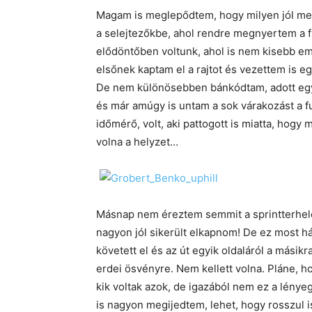
Magam is meglepődtem, hogy milyen jól men
a selejtezőkbe, ahol rendre megnyertem a 
elődöntőben voltunk, ahol is nem kisebb emb
elsőnek kaptam el a rajtot és vezettem is eg
De nem különösebben bánkódtam, adott egy
és már amúgy is untam a sok várakozást a f
időmérő, volt, aki pattogott is miatta, hog
volna a helyzet…
Másnap nem éreztem semmit a sprintterhelés
nagyon jól sikerült elkapnom! De ez most hátr
követett el és az út egyik oldaláról a mási
erdei ösvényre. Nem kellett volna. Pláne, ho
kik voltak azok, de igazából nem ez a lénye
is nagyon megijedtem, lehet, hogy rosszul i