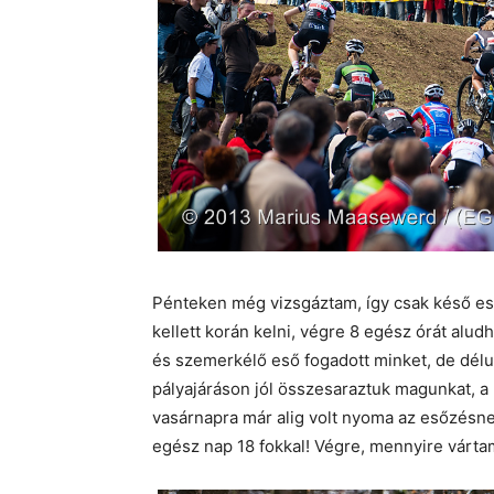
Pénteken még vizsgáztam, így csak késő e
kellett korán kelni, végre 8 egész órát alu
és szemerkélő eső fogadott minket, de délutá
pályajáráson jól összesaraztuk magunkat, a 
vasárnapra már alig volt nyoma az esőzésnek
egész nap 18 fokkal! Végre, mennyire várta