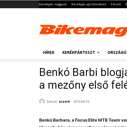
Kerékpár magazin
Kerékpár apróhirdetés
Fórum
HÍREK
KERÉKPÁRTESZT
ORSZÁGÚ
Benkó Barbi blog
a mezőny első fel
Szerző:
aszerk
2013.04.15.
Benkó Barbara, a Focus Elite MTB Team ve