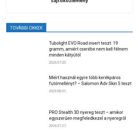
sajtóközlemény
TOVÁBBI CIKKEK
Tubolight EVO Road insert teszt: 19
gramm, amiért cserébe nem kell félnem
minden kátyútól
2026.07.20.
Miért használ egyre több kerékpáros
futómellényt? – Salomon Adv Skin 5 teszt
2026.08.01.
PRO Stealth 3D nyereg teszt – amikor
egyszerűen megfeledkezel a nyeregről
2026.07.27.