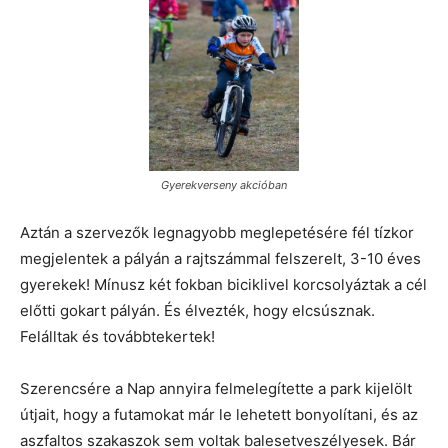
Gyerekverseny akcióban
Aztán a szervezők legnagyobb meglepetésére fél tízkor
megjelentek a pályán a rajtszámmal felszerelt, 3-10 éves
gyerekek! Mínusz két fokban biciklivel korcsolyáztak a cél
előtti gokart pályán. És élvezték, hogy elcsúsznak.
Felálltak és továbbtekertek!
Szerencsére a Nap annyira felmelegítette a park kijelölt
útjait, hogy a futamokat már le lehetett bonyolítani, és az
aszfaltos szakaszok sem voltak balesetveszélyesek. Bár