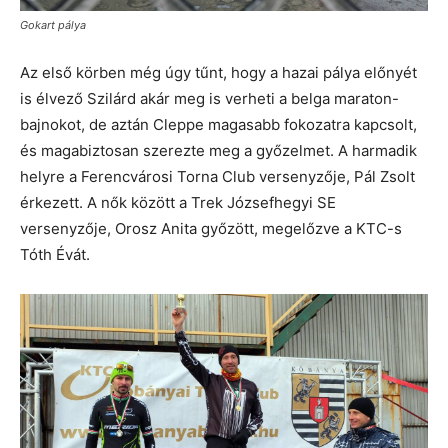
Gokart pálya
Az első körben még úgy tűnt, hogy a hazai pálya előnyét
is élvező Szilárd akár meg is verheti a belga maraton-
bajnokot, de aztán Cleppe magasabb fokozatra kapcsolt,
és magabiztosan szerezte meg a győzelmet. A harmadik
helyre a Ferencvárosi Torna Club versenyzője, Pál Zsolt
érkezett. A nők között a Trek Józsefhegyi SE
versenyzője, Orosz Anita győzött, megelőzve a KTC-s
Tóth Évát.