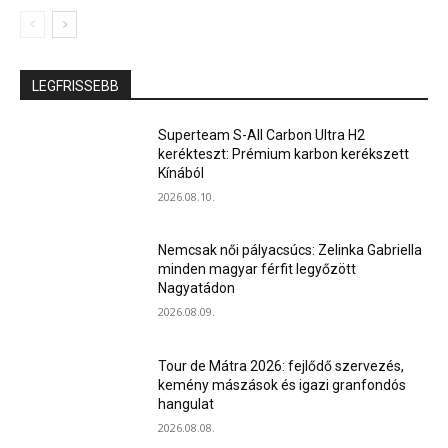
LEGFRISSEBB
Superteam S-All Carbon Ultra H2
kerékteszt: Prémium karbon kerékszett
Kínából
2026.08.10.
Nemcsak női pályacsúcs: Zelinka Gabriella
minden magyar férfit legyőzött
Nagyatádon
2026.08.09.
Tour de Mátra 2026: fejlődő szervezés,
kemény mászások és igazi granfondós
hangulat
2026.08.08.