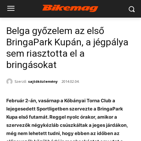
Belga győzelem az első
BringaPark Kupán, a jégpálya
sem riasztotta el a
bringásokat
Szerző:
sajtóközlemény
2014.02.04.
Február 2-án, vasárnap a Kőbányai Torna Club a
lejegesedett Sportligetben szervezte a BringaPark
Kupa első futamát. Reggel nyolc órakor, amikor a
szervezők négykézláb csúszkáltak a jeges járdákon,
még nem lehetett tudni, hogy ebben az időben az