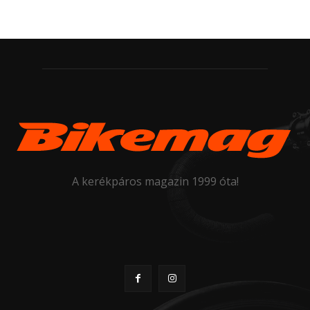
A kerékpáros magazin 1999 óta!