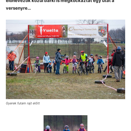
előnevezők közül bárki is megkockáztat egy utat a
versenyre…
Gyerek futam rajt előtt