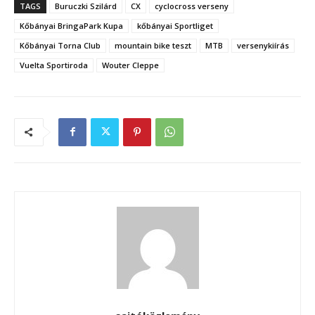
TAGS
Buruczki Szilárd
CX
cyclocross verseny
Kőbányai BringaPark Kupa
kőbányai Sportliget
Kőbányai Torna Club
mountain bike teszt
MTB
versenykiírás
Vuelta Sportiroda
Wouter Cleppe