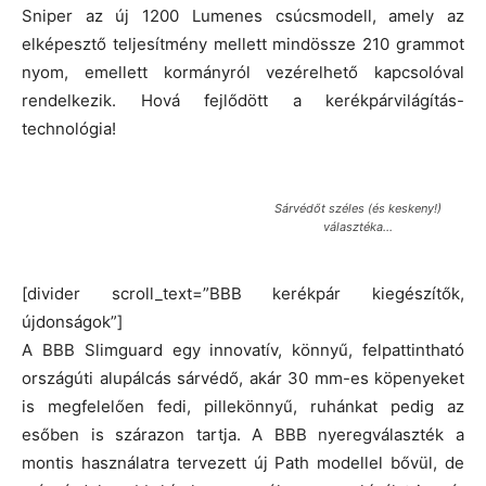
Sniper az új 1200 Lumenes csúcsmodell, amely az
elképesztő teljesítmény mellett mindössze 210 grammot
nyom, emellett kormányról vezérelhető kapcsolóval
rendelkezik. Hová fejlődött a kerékpárvilágítás-
technológia!
Sárvédőt széles (és keskeny!)
választéka…
[divider scroll_text=”BBB kerékpár kiegészítők,
újdonságok”]
A BBB Slimguard egy innovatív, könnyű, felpattintható
országúti alupálcás sárvédő, akár 30 mm-es köpenyeket
is megfelelően fedi, pillekönnyű, ruhánkat pedig az
esőben is szárazon tartja. A BBB nyeregválaszték a
montis használatra tervezett új Path modellel bővül, de