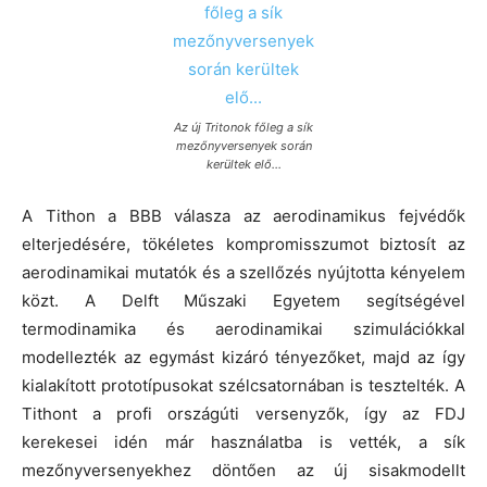
Az új Tritonok főleg a sík
mezőnyversenyek során
kerültek elő…
A Tithon a BBB válasza az aerodinamikus fejvédők
elterjedésére, tökéletes kompromisszumot biztosít az
aerodinamikai mutatók és a szellőzés nyújtotta kényelem
közt. A Delft Műszaki Egyetem segítségével
termodinamika és aerodinamikai szimulációkkal
modellezték az egymást kizáró tényezőket, majd az így
kialakított prototípusokat szélcsatornában is tesztelték. A
Tithont a profi országúti versenyzők, így az FDJ
kerekesei idén már használatba is vették, a sík
mezőnyversenyekhez döntően az új sisakmodellt