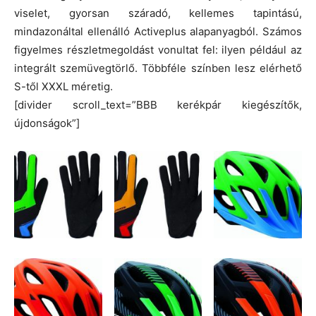
viselet, gyorsan száradó, kellemes tapintású,
mindazonáltal ellenálló Activeplus alapanyagból. Számos
figyelmes részletmegoldást vonultat fel: ilyen például az
integrált szemüvegtörlő. Többféle színben lesz elérhető
S-től XXXL méretig.
[divider scroll_text=”BBB kerékpár kiegészítők,
újdonságok”]