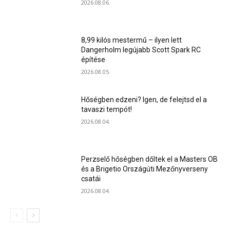
2026.08.06.
8,99 kilós mestermű – ilyen lett
Dangerholm legújabb Scott Spark RC
építése
2026.08.05.
Hőségben edzeni? Igen, de felejtsd el a
tavaszi tempót!
2026.08.04.
Perzselő hőségben dőltek el a Masters OB
és a Brigetio Országúti Mezőnyverseny
csatái
2026.08.04.