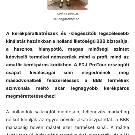
Széles kínálat
sallangmentesen…
A kerékpáralkatrészek és -kiegészítők legszélesebb
kínálatát hazánkban a holland illetőségű BBB biztosítja,
a hasznos, hiánypótló, magas minőségi szintet
képviselő termékei népszerűek mind a profi, mind az
amatőr kerékpáros körökben. A FDJ ProTour országúti
csapat kiválóságai sem elégednének meg
másodvonalbeli felszereléssel: a BBB termékek
színvonala méltó akár legnagyobb kerékpáros
megmérettetésekhez!
A hollandok sallangtól mentesen, fellengzős marketing
nélkül kínálják az egyre bővülő alkatrészpalettát: a BBB
manapság bőven másfél ezer terméket kínál. A márka