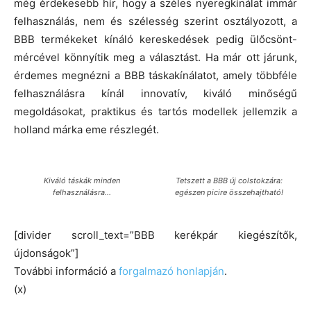
még érdekesebb hír, hogy a széles nyeregkínálat immár
felhasználás, nem és szélesség szerint osztályozott, a
BBB termékeket kínáló kereskedések pedig ülőcsönt-
mércével könnyítik meg a választást. Ha már ott járunk,
érdemes megnézni a BBB táskakínálatot, amely többféle
felhasználásra kínál innovatív, kiváló minőségű
megoldásokat, praktikus és tartós modellek jellemzik a
holland márka eme részlegét.
Kiváló táskák minden
Tetszett a BBB új colstokzára:
felhasználásra…
egészen picire összehajtható!
[divider scroll_text=”BBB kerékpár kiegészítők,
újdonságok”]
További információ a
forgalmazó honlapján
.
(x)