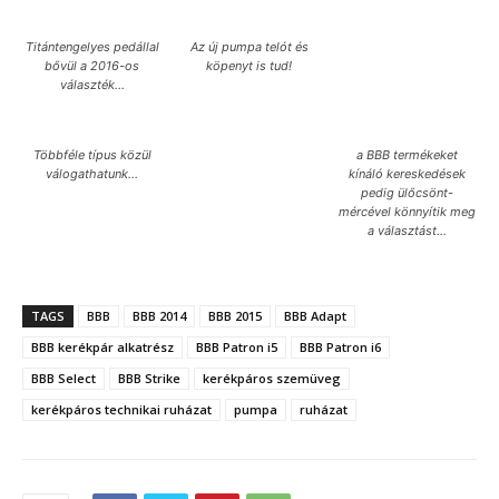
Titántengelyes pedállal
Az új pumpa telót és
bővül a 2016-os
köpenyt is tud!
választék…
Többféle típus közül
a BBB termékeket
válogathatunk…
kínáló kereskedések
pedig ülőcsönt-
mércével könnyítik meg
a választást…
TAGS
BBB
BBB 2014
BBB 2015
BBB Adapt
BBB kerékpár alkatrész
BBB Patron i5
BBB Patron i6
BBB Select
BBB Strike
kerékpáros szemüveg
kerékpáros technikai ruházat
pumpa
ruházat