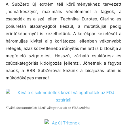
A SubZero új extrém téli körülményekhez tervezett
„homárkesztyű”, maximális védelemmel a fagyok, a
csapadék és a szél ellen. Technikai Eurotex, Clarino és
poliuretán alapanyagból készül, a mutatóujjal pedig
érintőképernyőt is kezelhetünk. A kerékpár kezelését a
háromujjas kivitel alig korlátozza, ellenben vékonyabb
rétegek, azaz közvetlenebb irányítás mellett is biztosítja a
megfelelő szigetelést. Hosszú, zárható csuklórész és
csúcskategóriás kidolgozás jellemzi. Jöhetnek a fagyos
napok, a BBB SubZeróval kezünk a bicajozás után is
működőképes marad!
Kiváló sisakmodellek közül válogathattak az FDJ sztárjai!