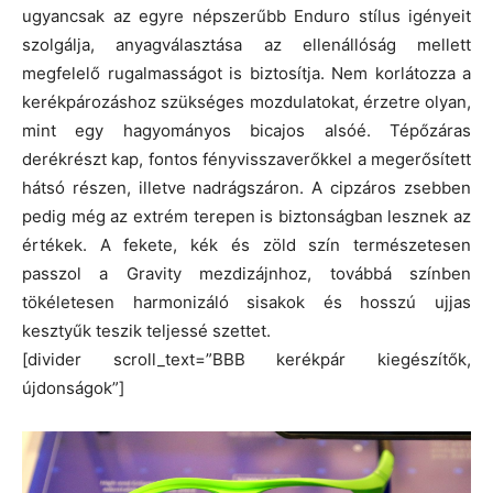
ugyancsak az egyre népszerűbb Enduro stílus igényeit
szolgálja, anyagválasztása az ellenállóság mellett
megfelelő rugalmasságot is biztosítja. Nem korlátozza a
kerékpározáshoz szükséges mozdulatokat, érzetre olyan,
mint egy hagyományos bicajos alsóé. Tépőzáras
derékrészt kap, fontos fényvisszaverőkkel a megerősített
hátsó részen, illetve nadrágszáron. A cipzáros zsebben
pedig még az extrém terepen is biztonságban lesznek az
értékek. A fekete, kék és zöld szín természetesen
passzol a Gravity mezdizájnhoz, továbbá színben
tökéletesen harmonizáló sisakok és hosszú ujjas
kesztyűk teszik teljessé szettet.
[divider scroll_text=”BBB kerékpár kiegészítők,
újdonságok”]