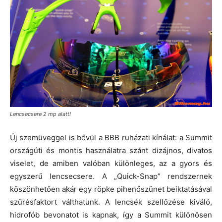
Lencsecsere 2 mp alatt!
Új szemüveggel is bővül a BBB ruházati kínálat: a Summit
országúti és montis használatra szánt dizájnos, divatos
viselet, de amiben valóban különleges, az a gyors és
egyszerű lencsecsere. A „Quick-Snap” rendszernek
köszönhetően akár egy röpke pihenőszünet beiktatásával
szűrésfaktort válthatunk. A lencsék szellőzése kiváló,
hidrofób bevonatot is kapnak, így a Summit különösen