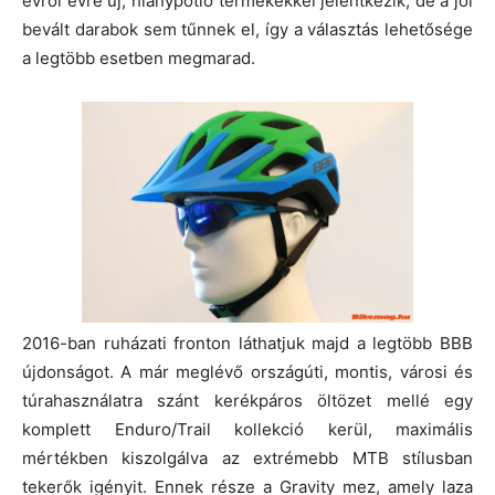
évről évre új, hiánypótló termékekkel jelentkezik, de a jól
bevált darabok sem tűnnek el, így a választás lehetősége
a legtöbb esetben megmarad.
2016-ban ruházati fronton láthatjuk majd a legtöbb BBB
újdonságot. A már meglévő országúti, montis, városi és
túrahasználatra szánt kerékpáros öltözet mellé egy
komplett Enduro/Trail kollekció kerül, maximális
mértékben kiszolgálva az extrémebb MTB stílusban
tekerők igényit. Ennek része a Gravity mez, amely laza