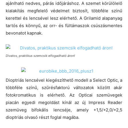
ajánlható nedves, párás időjáráshoz. A szemet körülölelő
kialakítás megfelelő védelmet biztosít, többféle színű
kerettel és lencsével lesz elérhető. A Grilamid alapanyag
tartós és könnyű, az orr- és fültámaszok csúszásmentes
bevonatot kapnak.
Divatos, praktikus szemcsik elfogadható áron!
Dioptriás lencsével kiegészíthető modell a Select Optic, a
többféle színű, szűrésfaktorú változatok között akár
fotokromatikus is elérhető. Az Opticai szemüvegek
piacán egyedi megoldást kínál az új Impress Reader
szemüveg bifokális lencséje, amely +1,5/+2,0/+2,5
dioptriás olvasó részt foglal magába.