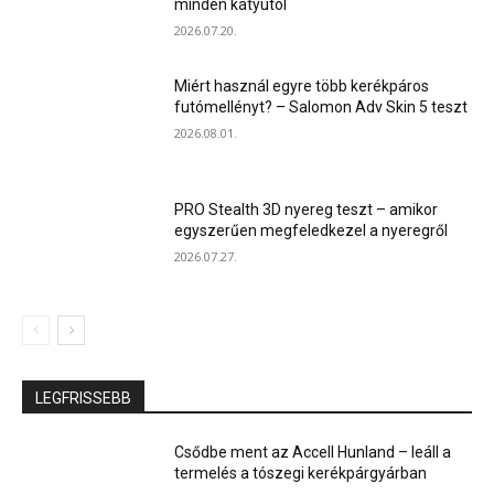
minden kátyútól
2026.07.20.
Miért használ egyre több kerékpáros
futómellényt? – Salomon Adv Skin 5 teszt
2026.08.01.
PRO Stealth 3D nyereg teszt – amikor
egyszerűen megfeledkezel a nyeregről
2026.07.27.
LEGFRISSEBB
Csődbe ment az Accell Hunland – leáll a
termelés a tószegi kerékpárgyárban