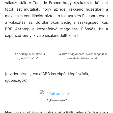
választották. A Tour de France hegyi szakaszain készült
fotók azt mutatják, hogy az idei rekkenő hőségben a
maximális ventillációt biztosító Icarusra és Falconra esett
a választás, az időfutamokon pedig a szakágspecifikus
BBB Aerotop a kézenfekvő megoldás. Előnyös, ha a
szponzor ennyi kiváló sisakmodellt kínál!
Az országúti sisakok is
A Triton nagyméretű nyílásai egész jó
„aerósíthatók”…
szellőzést biztosítanak…
[divider scroll_text=”BBB kerékpár kiegészítők,
újdonságok”]
A „Patrontartó”!
Nemcsak a ruházaton dolgoztak a BBB fejlesztői, hanem a