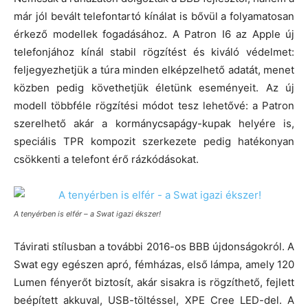
már jól bevált telefontartó kínálat is bővül a folyamatosan
érkező modellek fogadásához. A Patron I6 az Apple új
telefonjához kínál stabil rögzítést és kiváló védelmet:
feljegyezhetjük a túra minden elképzelhető adatát, menet
közben pedig követhetjük életünk eseményeit. Az új
modell többféle rögzítési módot tesz lehetővé: a Patron
szerelhető akár a kormánycsapágy-kupak helyére is,
speciális TPR kompozit szerkezete pedig hatékonyan
csökkenti a telefont érő rázkódásokat.
A tenyérben is elfér – a Swat igazi ékszer!
Távirati stílusban a további 2016-os BBB újdonságokról. A
Swat egy egészen apró, fémházas, első lámpa, amely 120
Lumen fényerőt biztosít, akár sisakra is rögzíthető, fejlett
beépített akkuval, USB-töltéssel, XPE Cree LED-del. A