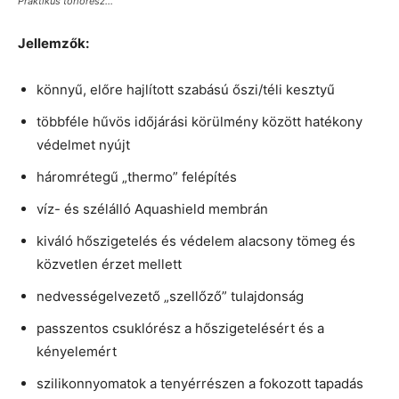
Praktikus törlőrész…
Jellemzők:
könnyű, előre hajlított szabású őszi/téli kesztyű
többféle hűvös időjárási körülmény között hatékony
védelmet nyújt
háromrétegű „thermo” felépítés
víz- és szélálló Aquashield membrán
kiváló hőszigetelés és védelem alacsony tömeg és
közvetlen érzet mellett
nedvességelvezető „szellőző” tulajdonság
passzentos csuklórész a hőszigetelésért és a
kényelemért
szilikonnyomatok a tenyérrészen a fokozott tapadás