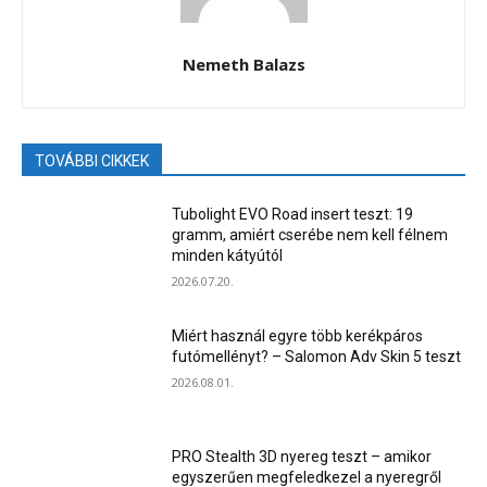
Nemeth Balazs
TOVÁBBI CIKKEK
Tubolight EVO Road insert teszt: 19
gramm, amiért cserébe nem kell félnem
minden kátyútól
2026.07.20.
Miért használ egyre több kerékpáros
futómellényt? – Salomon Adv Skin 5 teszt
2026.08.01.
PRO Stealth 3D nyereg teszt – amikor
egyszerűen megfeledkezel a nyeregről