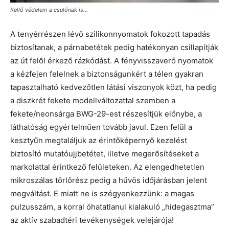
Kellő védelem a csulónak is…
A tenyérrészen lévő szilikonnyomatok fokozott tapadás
biztosítanak, a párnabetétek pedig hatékonyan csillapítják
az út felől érkező rázkódást. A fényvisszaverő nyomatok
a kézfejen felelnek a biztonságunkért a télen gyakran
tapasztalható kedvezőtlen látási viszonyok közt, ha pedig
a diszkrét fekete modellváltozattal szemben a
fekete/neonsárga BWG-29-est részesítjük előnybe, a
láthatóság egyértelműen tovább javul. Ezen felül a
kesztyűn megtaláljuk az érintőképernyő kezelést
biztosító mutatóujjbetétet, illetve megerősítéseket a
markolattal érintkező felületeken. Az elengedhetetlen
mikroszálas törlőrész pedig a hűvös időjárásban jelent
megváltást. E miatt ne is szégyenkezzünk: a magas
pulzusszám, a korral óhatatlanul kialakuló „hidegasztma”
az aktív szabadtéri tevékenységek velejárója!