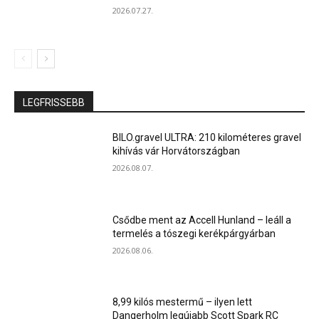
2026.07.27.
LEGFRISSEBB
BILO.gravel ULTRA: 210 kilométeres gravel
kihívás vár Horvátországban
2026.08.07.
Csődbe ment az Accell Hunland – leáll a
termelés a tószegi kerékpárgyárban
2026.08.06.
8,99 kilós mestermű – ilyen lett
Dangerholm legújabb Scott Spark RC