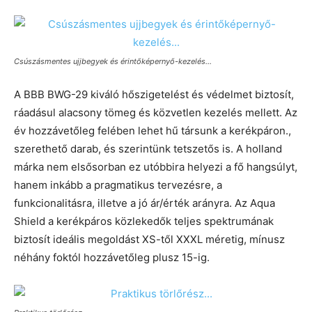
Csúszásmentes ujjbegyek és érintőképernyő-kezelés…
A BBB BWG-29 kiváló hőszigetelést és védelmet biztosít,
ráadásul alacsony tömeg és közvetlen kezelés mellett. Az
év hozzávetőleg felében lehet hű társunk a kerékpáron.,
szerethető darab, és szerintünk tetszetős is. A holland
márka nem elsősorban ez utóbbira helyezi a fő hangsúlyt,
hanem inkább a pragmatikus tervezésre, a
funkcionalitásra, illetve a jó ár/érték arányra. Az Aqua
Shield a kerékpáros közlekedők teljes spektrumának
biztosít ideális megoldást XS-től XXXL méretig, mínusz
néhány foktól hozzávetőleg plusz 15-ig.