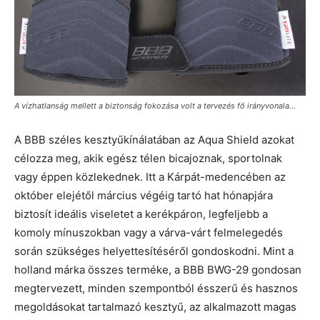
A vízhatlanság mellett a biztonság fokozása volt a tervezés fő irányvonala…
A BBB széles kesztyűkínálatában az Aqua Shield azokat
célozza meg, akik egész télen bicajoznak, sportolnak
vagy éppen közlekednek. Itt a Kárpát-medencében az
október elejétől március végéig tartó hat hónapjára
biztosít ideális viseletet a kerékpáron, legfeljebb a
komoly mínuszokban vagy a várva-várt felmelegedés
során szükséges helyettesítéséről gondoskodni. Mint a
holland márka összes terméke, a BBB BWG-29 gondosan
megtervezett, minden szempontból ésszerű és hasznos
megoldásokat tartalmazó kesztyű, az alkalmazott magas