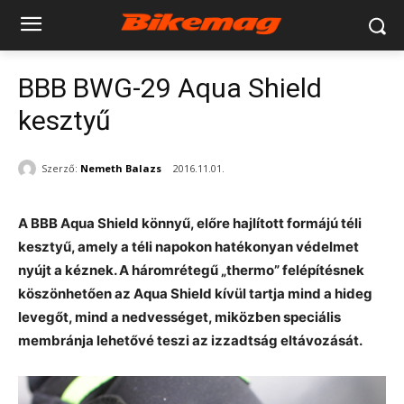
BBB BWG-29 Aqua Shield
kesztyű
Szerző:
Nemeth Balazs
2016.11.01.
A BBB Aqua Shield könnyű, előre hajlított formájú téli
kesztyű, amely a téli napokon hatékonyan védelmet
nyújt a kéznek. A háromrétegű „thermo” felépítésnek
köszönhetően az Aqua Shield kívül tartja mind a hideg
levegőt, mind a nedvességet, miközben speciális
membránja lehetővé teszi az izzadtság eltávozását.