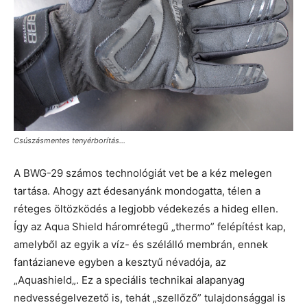
Csúszásmentes tenyérborítás…
A BWG-29 számos technológiát vet be a kéz melegen
tartása. Ahogy azt édesanyánk mondogatta, télen a
réteges öltözködés a legjobb védekezés a hideg ellen.
Így az Aqua Shield háromrétegű „thermo” felépítést kap,
amelyből az egyik a víz- és szélálló membrán, ennek
fantázianeve egyben a kesztyű névadója, az
„Aquashield„. Ez a speciális technikai alapanyag
nedvességelvezető is, tehát „szellőző” tulajdonsággal is