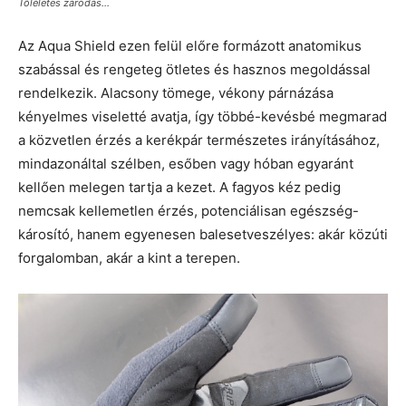
Tőléletes záródás…
Az Aqua Shield ezen felül előre formázott anatomikus
szabással és rengeteg ötletes és hasznos megoldással
rendelkezik. Alacsony tömege, vékony párnázása
kényelmes viseletté avatja, így többé-kevésbé megmarad
a közvetlen érzés a kerékpár természetes irányításához,
mindazonáltal szélben, esőben vagy hóban egyaránt
kellően melegen tartja a kezet. A fagyos kéz pedig
nemcsak kellemetlen érzés, potenciálisan egészség-
károsító, hanem egyenesen balesetveszélyes: akár közúti
forgalomban, akár a kint a terepen.