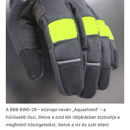
A BBB BWG-29 – köznapi nevén „Aquashield” – a
hűvösebb őszi, illetve a zold téli időjárásban biztosítja a
megfelelő hőszigetelést, illetve a víz és szél elleni