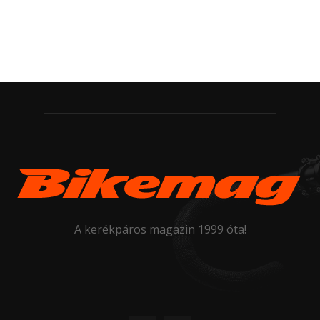
A kerékpáros magazin 1999 óta!