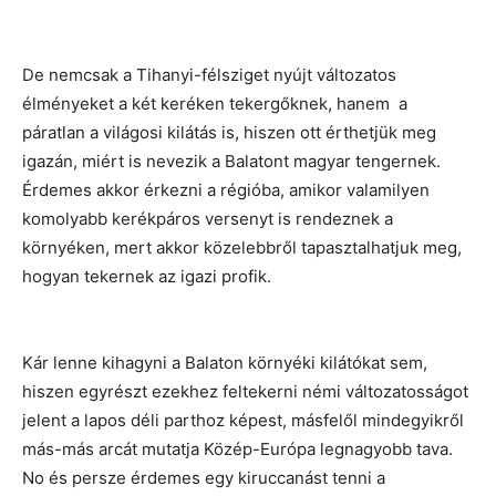
De nemcsak a Tihanyi-félsziget nyújt változatos
élményeket a két keréken tekergőknek, hanem a
páratlan a világosi kilátás is, hiszen ott érthetjük meg
igazán, miért is nevezik a Balatont magyar tengernek.
Érdemes akkor érkezni a régióba, amikor valamilyen
komolyabb kerékpáros versenyt is rendeznek a
környéken, mert akkor közelebbről tapasztalhatjuk meg,
hogyan tekernek az igazi profik.
Kár lenne kihagyni a Balaton környéki kilátókat sem,
hiszen egyrészt ezekhez feltekerni némi változatosságot
jelent a lapos déli parthoz képest, másfelől mindegyikről
más-más arcát mutatja Közép-Európa legnagyobb tava.
No és persze érdemes egy kiruccanást tenni a