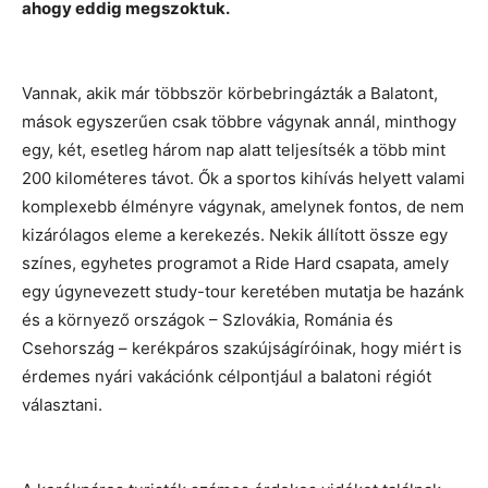
ahogy eddig megszoktuk.
Vannak, akik már többször körbebringázták a Balatont,
mások egyszerűen csak többre vágynak annál, minthogy
egy, két, esetleg három nap alatt teljesítsék a több mint
200 kilométeres távot. Ők a sportos kihívás helyett valami
komplexebb élményre vágynak, amelynek fontos, de nem
kizárólagos eleme a kerekezés. Nekik állított össze egy
színes, egyhetes programot a Ride Hard csapata, amely
egy úgynevezett study-tour keretében mutatja be hazánk
és a környező országok – Szlovákia, Románia és
Csehország – kerékpáros szakújságíróinak, hogy miért is
érdemes nyári vakációnk célpontjául a balatoni régiót
választani.