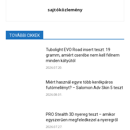
sajtóközlemény
TOVÁBBI CIKKEK
Tubolight EVO Road insert teszt: 19
gramm, amiért cserébe nem kell félnem
minden kátyútól
2026.07.20.
Miért használ egyre több kerékpáros
futómellényt? – Salomon Adv Skin 5 teszt
2026.08.01.
PRO Stealth 3D nyereg teszt – amikor
egyszerűen megfeledkezel a nyeregről
2026.07.27.