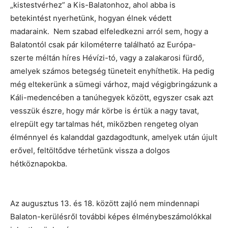
„kistestvérhez” a Kis-Balatonhoz, ahol abba is
betekintést nyerhetünk, hogyan élnek védett
madaraink. Nem szabad elfeledkezni arról sem, hogy a
Balatontól csak pár kilométerre található az Európa-
szerte méltán híres Hévízi-tó, vagy a zalakarosi fürdő,
amelyek számos betegség tüneteit enyhíthetik. Ha pedig
még eltekerünk a sümegi várhoz, majd végigbringázunk a
Káli-medencében a tanúhegyek között, egyszer csak azt
vesszük észre, hogy már körbe is értük a nagy tavat,
elrepült egy tartalmas hét, miközben rengeteg olyan
élménnyel és kalanddal gazdagodtunk, amelyek után újult
erővel, feltöltődve térhetünk vissza a dolgos
hétköznapokba.
Az augusztus 13. és 18. között zajló nem mindennapi
Balaton-kerülésről további képes élménybeszámolókkal