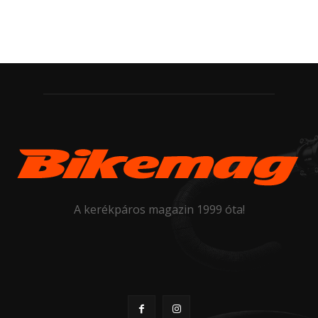
A kerékpáros magazin 1999 óta!