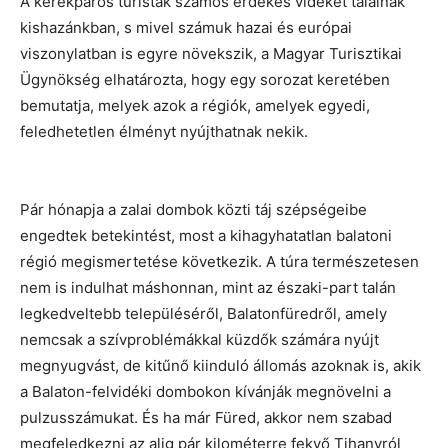
A kerékpáros turisták számos érdekes vidéket találnak
kishazánkban, s mivel számuk hazai és európai
viszonylatban is egyre növekszik, a Magyar Turisztikai
Ügynökség elhatározta, hogy egy sorozat keretében
bemutatja, melyek azok a régiók, amelyek egyedi,
feledhetetlen élményt nyújthatnak nekik.
Pár hónapja a zalai dombok közti táj szépségeibe
engedtek betekintést, most a kihagyhatatlan balatoni
régió megismertetése következik. A túra természetesen
nem is indulhat máshonnan, mint az északi-part talán
legkedveltebb településéről, Balatonfüredről, amely
nemcsak a szívproblémákkal küzdők számára nyújt
megnyugvást, de kitűnő kiinduló állomás azoknak is, akik
a Balaton-felvidéki dombokon kívánják megnövelni a
pulzusszámukat. És ha már Füred, akkor nem szabad
megfeledkezni az alig pár kilométerre fekvő Tihanyról