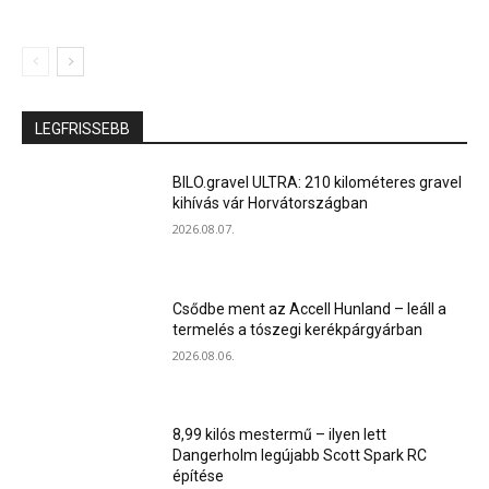
LEGFRISSEBB
BILO.gravel ULTRA: 210 kilométeres gravel
kihívás vár Horvátországban
2026.08.07.
Csődbe ment az Accell Hunland – leáll a
termelés a tószegi kerékpárgyárban
2026.08.06.
8,99 kilós mestermű – ilyen lett
Dangerholm legújabb Scott Spark RC
építése