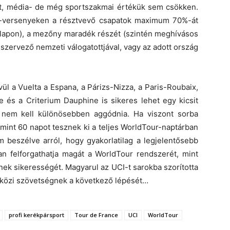
ket, média- de még sportszakmai értékük sem csökken.
I-versenyeken a résztvevő csapatok maximum 70%-át
alapon), a mezőny maradék részét (szintén meghívásos
 szervező nemzeti válogatottjával, vagy az adott ország
ül a Vuelta a Espana, a Párizs-Nizza, a Paris-Roubaix,
 és a Criterium Dauphine is sikeres lehet egy kicsit
nem kell különösebben aggódnia. Ha viszont sorba
 mint 60 napot tesznek ki a teljes WorldTour-naptárban
beszélve arról, hogy gyakorlatilag a legjelentősebb
an felforgathatja magát a WorldTour rendszerét, mint
k sikerességét. Magyarul az UCI-t sarokba szorította
tközi szövetségnek a következő lépését…
profi kerékpársport
Tour de France
UCI
WorldTour