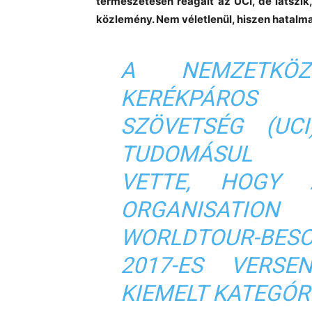
természetesen reagált az UCI, de látszi
közlemény. Nem véletlenül, hiszen hatalmas
A NEMZETKÖZ
KERÉKPÁROS
SZÖVETSÉG (UCI
TUDOMÁSUL
VETTE, HOGY
ORGANISATION
WORLDTOUR-BESO
2017-ES VERS
KIEMELT KATEGÓR