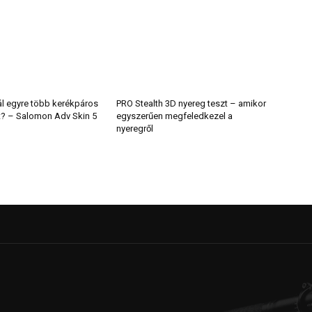
ál egyre több kerékpáros
PRO Stealth 3D nyereg teszt – amikor
t? – Salomon Adv Skin 5
egyszerűen megfeledkezel a
nyeregről