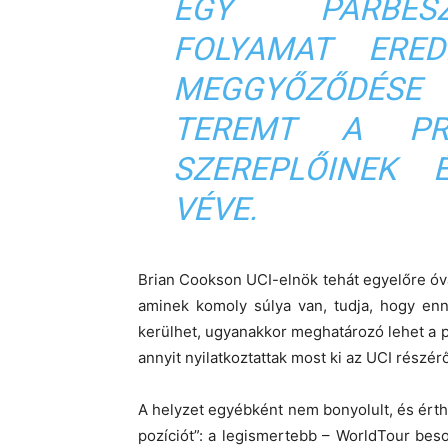
EGY PÁRBES
FOLYAMAT ERE
MEGGYŐZŐDÉSE 
TEREMT A PRO
SZEREPLŐINEK É
VÉVE.
Brian Cookson UCI-elnök tehát egyelőre óv
aminek komoly súlya van, tudja, hogy en
kerülhet, ugyanakkor meghatározó lehet a p
annyit nyilatkoztattak most ki az UCI részé
A helyzet egyébként nem bonyolult, és érthet
pozíciót”: a legismertebb – WorldTour be