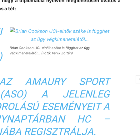
k, hogy a diplomácia nyelvén meglehetősen óvatos a
 a tét:
I
Brian Cookson UCI-elnök széke is függhet az ügy
)
végkimenetelétől… (Fotó: Vanik Zoltán)
 AZ AMAURY SPORT
 (ASO) A JELENLEG
ROLÁSÚ ESEMÉNYEIT A
ENYNAPTÁRBAN HC –
IÁBA REGISZTRÁLJA.