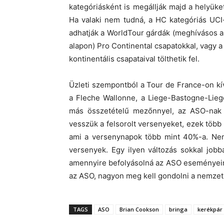
kategóriásként is megállják majd a helyü
Ha valaki nem tudná, a HC kategóriás UC
adhatják a WorldTour gárdák (meghívásos 
alapon) Pro Continental csapatokkal, vagy a
kontinentális csapataival tölthetik fel.
Üzleti szempontból a Tour de France-on kív
a Fleche Wallonne, a Liege-Bastogne-Liege
más összetételű mezőnnyel, az ASO-nak 
vesszük a felsorolt versenyeket, ezek több
ami a versenynapok több mint 40%-a. Nem 
versenyek. Egy ilyen változás sokkal jobb
amennyire befolyásolná az ASO eseményeine
az ASO, nagyon meg kell gondolni a nemze
TAGS
ASO
Brian Cookson
bringa
kerékpár