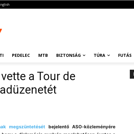
English
TI
PEDELEC
MTB
BIZTONSÁG
TÚRA
FUTÁS
vette a Tour de
hadüzenetét
nak megszüntetését
bejelentő ASO-közleményére