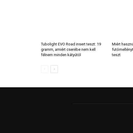
Tubolight EVO Road insert teszt: 19
Miért haszn
gramm, amiért cserébe nem kell
futómellény
félnem minden kátyútól
teszt