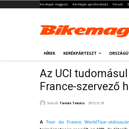
Kerékpár magazin
Kerékpár apróhirdetés
Fórum
HÍREK
KERÉKPÁRTESZT
ORSZÁGÚ
Az UCI tudomásul 
France-szervező 
Szerző:
Tamás Takács
2015.12.19.
A
Tour de France WorldTour-státuszá