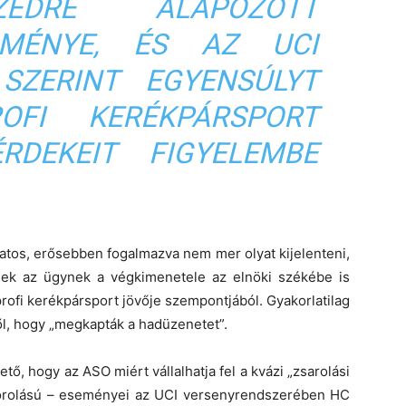
ZÉDRE ALAPOZOTT
DMÉNYE, ÉS AZ UCI
SZERINT EGYENSÚLYT
FI KERÉKPÁRSPORT
RDEKEIT FIGYELEMBE
atos, erősebben fogalmazva nem mer olyat kijelenteni,
nek az ügynek a végkimenetele az elnöki székébe is
rofi kerékpársport jövője szempontjából. Gyakorlatilag
ről, hogy „megkapták a hadüzenetet”.
ő, hogy az ASO miért vállalhatja fel a kvázi „zsarolási
sorolású – eseményei az UCI versenyrendszerében HC