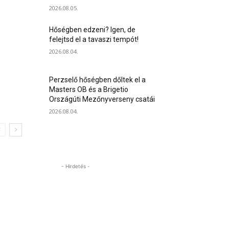
2026.08.05.
Hőségben edzeni? Igen, de
felejtsd el a tavaszi tempót!
2026.08.04.
Perzselő hőségben dőltek el a
Masters OB és a Brigetio
Országúti Mezőnyverseny csatái
2026.08.04.
- Hirdetés -