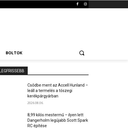
BOLTOK
LEGFRISSEBB
Csődbe ment az Accell Hunland –
leáll a termelés a tószegi
kerékpárgyárban
2026.08.06.
8,99 kilós mestermű – ilyen lett
Dangerholm legújabb Scott Spark
RC építése