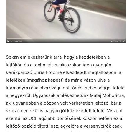
Sokan emlékezhetünk arra, hogy a kezdetekben a
lejtőkön és a technikás szakaszokon igen gyengén
kerékpározó Chris Froome elkezdetett megtáltosodni a
lefeléken (magához képest) és már a vázon ülve a
kormányra ráhajolva száguldott óriási sebességgel lefelé
a hegyekről. Ugyancsak emlékezhetünk Matej Mohoricra,
aki ugyanebben a pózban volt verhetetlen lejtőző, bár a
szlovén enélkül is nagyon jól közlekedett lefelé. Viszont
ezentúl az UCI legújabb döntésének köszönhetően ez a
lejtőző pozíció tiltott lesz, egyelőre a versenybírók csak