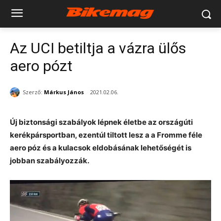
Az UCI betiltja a vázra ülős
aero pózt
Szerző:
Márkus János
2021.02.06.
Új biztonsági szabályok lépnek életbe az országúti
kerékpársportban, ezentúl tiltott lesz a a Fromme féle
aero póz és a kulacsok eldobásának lehetőségét is
jobban szabályozzák.