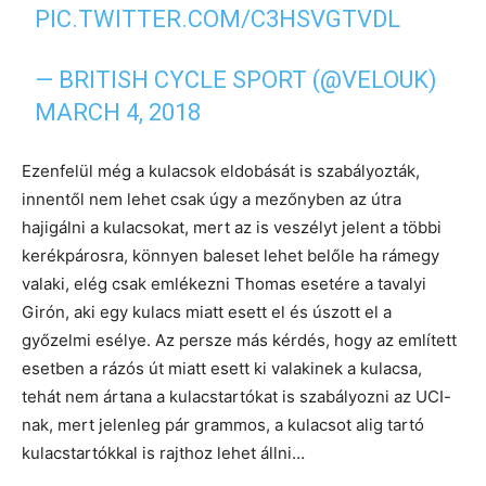
PIC.TWITTER.COM/C3HSVGTVDL
— BRITISH CYCLE SPORT (@VELOUK)
MARCH 4, 2018
Ezenfelül még a kulacsok eldobását is szabályozták,
innentől nem lehet csak úgy a mezőnyben az útra
hajigálni a kulacsokat, mert az is veszélyt jelent a többi
kerékpárosra, könnyen baleset lehet belőle ha rámegy
valaki, elég csak emlékezni Thomas esetére a tavalyi
Girón, aki egy kulacs miatt esett el és úszott el a
győzelmi esélye. Az persze más kérdés, hogy az említett
esetben a rázós út miatt esett ki valakinek a kulacsa,
tehát nem ártana a kulacstartókat is szabályozni az UCI-
nak, mert jelenleg pár grammos, a kulacsot alig tartó
kulacstartókkal is rajthoz lehet állni…