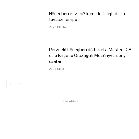
Hőségben edzeni? Igen, de felejtsd el a
tavaszi tempót!
2026.08.04.
Perzselő hőségben dőltek el a Masters OB
és a Brigetio Országúti Mezőnyverseny
csatái
2026.08.04.
- Hirdetés -