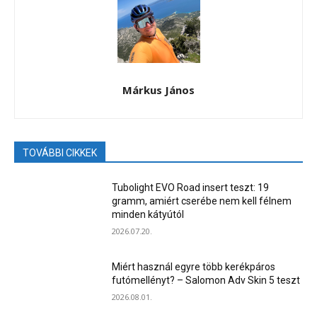
Márkus János
TOVÁBBI CIKKEK
Tubolight EVO Road insert teszt: 19
gramm, amiért cserébe nem kell félnem
minden kátyútól
2026.07.20.
Miért használ egyre több kerékpáros
futómellényt? – Salomon Adv Skin 5 teszt
2026.08.01.