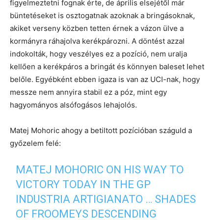
figyelmeztetni fognak érte, de április elsejétől már
büntetéseket is osztogatnak azoknak a bringásoknak,
akiket verseny közben tetten érnek a vázon ülve a
kormányra ráhajolva kerékpározni. A döntést azzal
indokolták, hogy veszélyes ez a pozíció, nem uralja
kellően a kerékpáros a bringát és könnyen baleset lehet
belőle. Egyébként ebben igaza is van az UCI-nak, hogy
messze nem annyira stabil ez a póz, mint egy
hagyományos alsófogásos lehajolós.
Matej Mohoric ahogy a betiltott pozícióban száguld a
győzelem felé:
MATEJ MOHORIC ON HIS WAY TO
VICTORY TODAY IN THE GP
INDUSTRIA ARTIGIANATO … SHADES
OF FROOMEYS DESCENDING