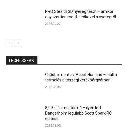
PRO Stealth 3D nyereg teszt – amikor
egyszerűen megfeledkezel a nyeregről
2026.07.27.
LEGFRISSEBB
Csődbe ment az Accell Hunland – leáll a
termelés a tószegi kerékpárgyárban
2026.08.06.
8,99 kilós mestermű – ilyen lett
Dangerholm legújabb Scott Spark RC
építése
2026.08.05.