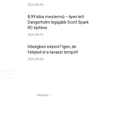
2026.08.06.
8,99 kilós mestermű – ilyen lett
Dangerholm legújabb Scott Spark
RC építése
2026.08.05.
Hőségben edzeni? Igen, de
felejtsd el a tavaszi tempót!
2026.08.04.
- Hirdetés -