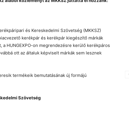
 Az alábbi közleményt az MKKSZ juttatta el hozzánk:
Kerékpáripari és Kereskedelmi Szövetség (MKKSZ)
 piacvezető kerékpár és kerékpár kiegészítő márkák
zött, a HUNGEXPO-on megrendezésre kerülő kerékpáros
ovábbá ott az általuk képviselt márkák sem lesznek
eresik termékeik bemutatásának új formájú
skedelmi Szövetség