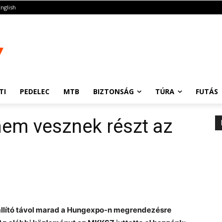
English
TI
PEDELEC
MTB
BIZTONSÁG
TÚRA
FUTÁS
nem vesznek részt az
kiállító távol marad a Hungexpo-n megrendezésre