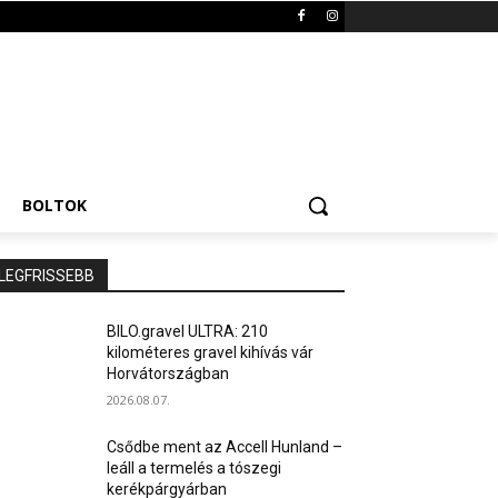
BOLTOK
LEGFRISSEBB
BILO.gravel ULTRA: 210
kilométeres gravel kihívás vár
Horvátországban
2026.08.07.
Csődbe ment az Accell Hunland –
leáll a termelés a tószegi
kerékpárgyárban