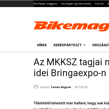
Kerékpár magazin
Kerékpár apróhirdetés
Fórum
HÍREK
KERÉKPÁRTESZT
ORSZÁGÚ
Az MKKSZ tagjai 
idei Bringaexpo-n
Szerző:
Tamás Bognár
2017.02.22.
Többfelől lehetett már hallani, hogy sok 