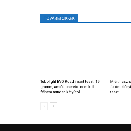
TOVÁBBI CIKKEK
Tubolight EVO Road insert teszt: 19
Miért haszn
gramm, amiért cserébe nem kell
futómellény
félnem minden kátyútól
teszt