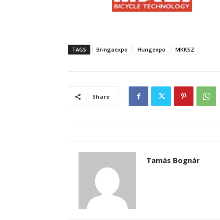
TAGS
Bringaexpo
Hungexpo
MKKSZ
Share
Tamás Bognár