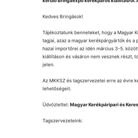
kerülő Bringaexpo kerékpáros kiállításról.
Kedves Bringások!
Tájékoztatunk benneteket, hogy a Magyar 
tagjai, azaz a magyar kerékpárgyártók és a
hazai importőrei az idén március 3-5. kö
kiállításon és vásáron nem vesznek részt, t
jelen.
Az MKKSZ és tagszervezetei erre az évre k
lehetőségeit.
Üdvözlettel:
Magyar Kerékpáripari és Kere
Tagszervezeteink: