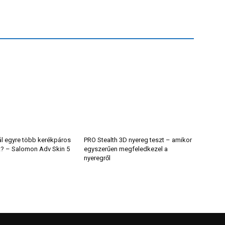
ál egyre több kerékpáros
PRO Stealth 3D nyereg teszt – amikor
t? – Salomon Adv Skin 5
egyszerűen megfeledkezel a
nyeregről