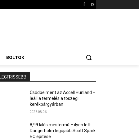
BOLTOK
LEGFRISSEBB
Csődbe ment az Accell Hunland –
leáll a termelés a tószegi
kerékpárgyárban
2026.08.06.
8,99 kilós mestermű – ilyen lett
Dangerholm legújabb Scott Spark
RC építése