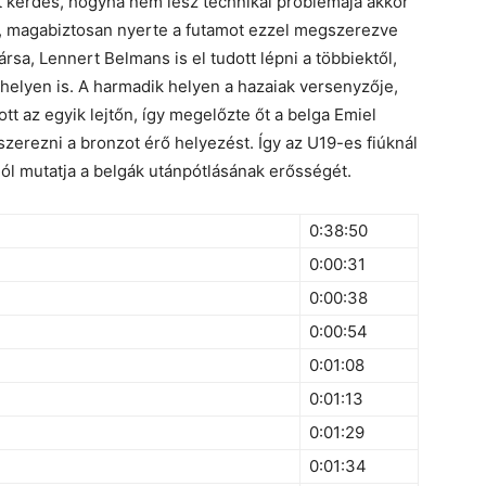
t kérdés, hogyha nem lesz technikai problémája akkor
i, magabiztosan nyerte a futamot ezzel megszerezve
rsa, Lennert Belmans is el tudott lépni a többiektől,
helyen is. A harmadik helyen a hazaiak versenyzője,
ott az egyik lejtőn, így megelőzte őt a belga Emiel
szerezni a bronzot érő helyezést. Így az U19-es fiúknál
ól mutatja a belgák utánpótlásának erősségét.
0:38:50
0:00:31
0:00:38
0:00:54
0:01:08
0:01:13
0:01:29
0:01:34