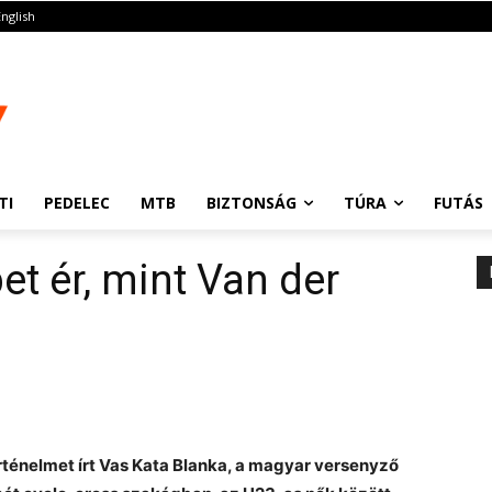
English
TI
PEDELEC
MTB
BIZTONSÁG
TÚRA
FUTÁS
et ér, mint Van der
rténelmet írt Vas Kata Blanka, a magyar versenyző