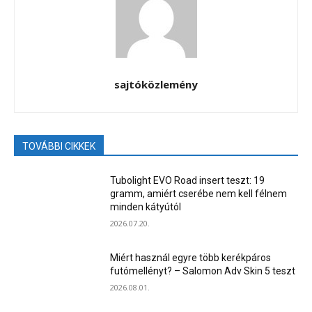
sajtóközlemény
TOVÁBBI CIKKEK
Tubolight EVO Road insert teszt: 19
gramm, amiért cserébe nem kell félnem
minden kátyútól
2026.07.20.
Miért használ egyre több kerékpáros
futómellényt? – Salomon Adv Skin 5 teszt
2026.08.01.