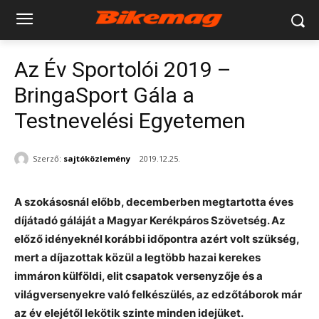
Az Év Sportolói 2019 –
BringaSport Gála a
Testnevelési Egyetemen
Szerző:
sajtóközlemény
2019.12.25.
A szokásosnál előbb, decemberben megtartotta éves
díjátadó gáláját a Magyar Kerékpáros Szövetség. Az
előző idényeknél korábbi időpontra azért volt szükség,
mert a díjazottak közül a legtöbb hazai kerekes
immáron külföldi, elit csapatok versenyzője és a
világversenyekre való felkészülés, az edzőtáborok már
az év elejétől lekötik szinte minden idejüket.