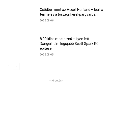
Csődbe ment az Accell Hunland – leáll a
termelés a tószegi kerékpárgyárban
2026.08.06.
8,99 kilós mestermű – ilyen lett
Dangerholm legújabb Scott Spark RC
építése
2026.08.05.
- Hirdetés -