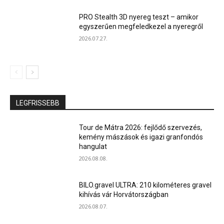
PRO Stealth 3D nyereg teszt – amikor
egyszerűen megfeledkezel a nyeregről
2026.07.27.
LEGFRISSEBB
Tour de Mátra 2026: fejlődő szervezés,
kemény mászások és igazi granfondós
hangulat
2026.08.08.
BILO.gravel ULTRA: 210 kilométeres gravel
kihívás vár Horvátországban
2026.08.07.