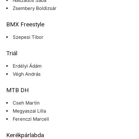
Naszádos Saba
Zsembery Boldizsár
BMX Freestyle
Szepesi Tibor
Triál
Erdélyi Ádám
Végh András
MTB DH
Cseh Martin
Megyaszai Lilla
Ferenczi Marcell
Kerékpárlabda