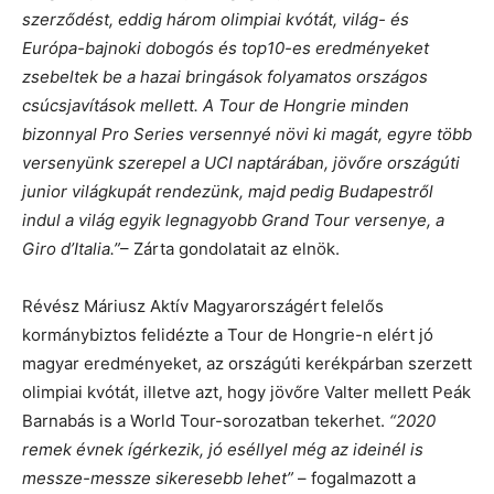
szerződést, eddig három olimpiai kvótát, világ- és
Európa-bajnoki dobogós és top10-es eredményeket
zsebeltek be a hazai bringások folyamatos országos
csúcsjavítások mellett. A Tour de Hongrie minden
bizonnyal Pro Series versennyé növi ki magát, egyre több
versenyünk szerepel a UCI naptárában, jövőre országúti
junior világkupát rendezünk, majd pedig Budapestről
indul a világ egyik legnagyobb Grand Tour versenye, a
Giro d’Italia.”
– Zárta gondolatait az elnök.
Révész Máriusz Aktív Magyarországért felelős
kormánybiztos felidézte a Tour de Hongrie-n elért jó
magyar eredményeket, az országúti kerékpárban szerzett
olimpiai kvótát, illetve azt, hogy jövőre Valter mellett Peák
Barnabás is a World Tour-sorozatban tekerhet.
“2020
remek évnek ígérkezik, jó eséllyel még az ideinél is
messze-messze sikeresebb lehet”
– fogalmazott a