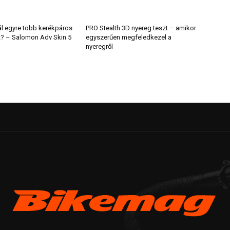
ál egyre több kerékpáros
PRO Stealth 3D nyereg teszt – amikor
t? – Salomon Adv Skin 5
egyszerűen megfeledkezel a
nyeregről