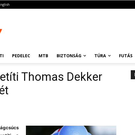
English
TI
PEDELEC
MTB
BIZTONSÁG
TÚRA
FUTÁS
etíti Thomas Dekker
ét
ágcsúcs