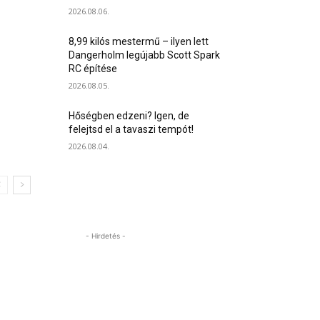
2026.08.06.
8,99 kilós mestermű – ilyen lett
Dangerholm legújabb Scott Spark
RC építése
2026.08.05.
Hőségben edzeni? Igen, de
felejtsd el a tavaszi tempót!
2026.08.04.
- Hirdetés -