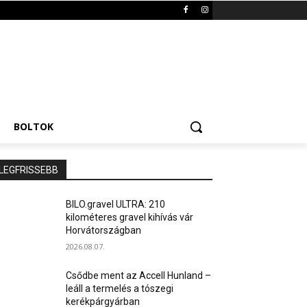
BOLTOK
LEGFRISSEBB
BILO.gravel ULTRA: 210
kilométeres gravel kihívás vár
Horvátországban
2026.08.07.
Csődbe ment az Accell Hunland –
leáll a termelés a tószegi
kerékpárgyárban