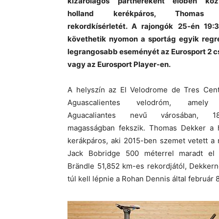
kizárólagos
partnereként élőben köz
holland kerékpáros, Thomas 
rekordkísérletét. A rajongók 25-én
19:3
követhetik nyomon a sportág egyik regr
legrangosabb eseményét az
Eurosport 2 
vagy az Eurosport Player-en.
A helyszín az El Velodrome de Tres Cent
Aguascalientes velodróm, amely
Aguacaliantes nevű városában, 
magasságban fekszik. Thomas Dekker a 
kerákpáros, aki 2015-ben szemet vetett a 
Jack Bobridge 500 méterrel maradt el 
Brändle 51,852 km-es rekordjától, Dekker
túl kell lépnie a Rohan Dennis által február 