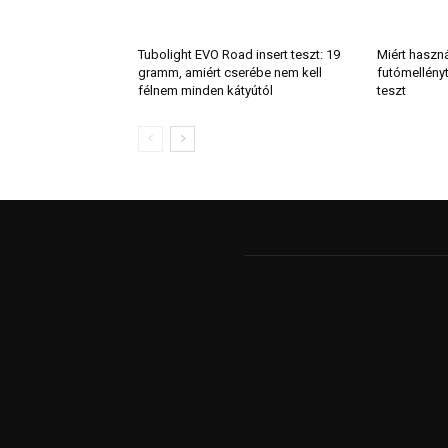
Tubolight EVO Road insert teszt: 19
Miért haszn
gramm, amiért cserébe nem kell
futómellény
félnem minden kátyútól
teszt