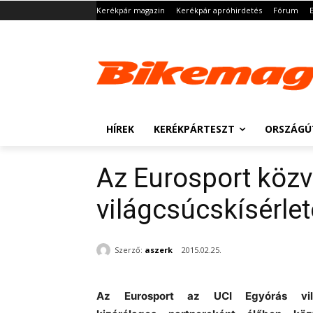
Kerékpár magazin
Kerékpár apróhirdetés
Fórum
HÍREK
KERÉKPÁRTESZT
ORSZÁGÚ
Az Eurosport közv
világcsúcskísérlet
Szerző:
aszerk
2015.02.25.
Az Eurosport
az UCI Egyórás vil