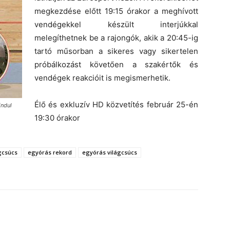
megkezdése előtt 19:15 órakor a meghívott
vendégekkel készült interjúkkal
melegíthetnek be a rajongók, akik a 20:45-ig
tartó műsorban a sikeres vagy sikertelen
próbálkozást követően a szakértők és
vendégek reakcióit is megismerhetik.
Élő és exkluzív HD közvetítés február 25-én
indul
19:30 órakor
gcsúcs
egyórás rekord
egyórás világcsúcs