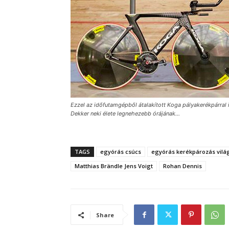
Ezzel az időfutamgépből átalakított Koga pályakerékpárral 
Dekker neki élete legnehezebb órájának…
TAGS
egyórás csúcs
egyórás kerékpározás vilá
Matthias Brändle Jens Voigt
Rohan Dennis
Share