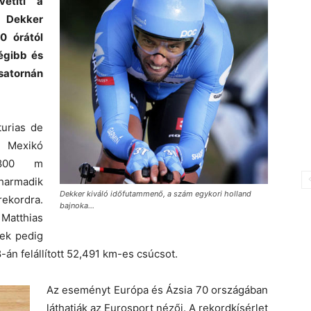
vetíti a
Dekker
0 órától
égibb és
csatornán
urias de
 Mexikó
1800 m
harmadik
Dekker kiváló időfutammenő, a szám egykori holland
rekordra.
bajnoka…
Matthias
nek pedig
8-án felállított 52,491 km-es csúcsot.
Az eseményt Európa és Ázsia 70 országában
láthatják az Eurosport nézői. A rekordkísérlet