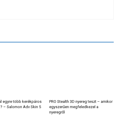
ál egyre több kerékpáros
PRO Stealth 3D nyereg teszt – amikor
t? – Salomon Adv Skin 5
egyszerűen megfeledkezel a
nyeregről