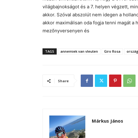
világbajnokságot és a 7. helyen végzett, mi
akkor. Szóval abszolút nem idegen a holland 
akkor maximálisan oda fogja tenni magát a 
mezőnyversenyen és
TAGS
annemiek van vleuten
Giro Rosa
ország
Share
Márkus János