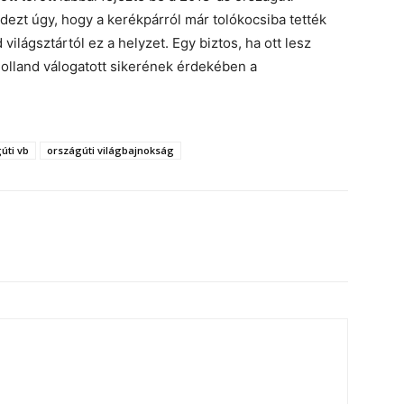
ndezt úgy, hogy a kerékpárról már tolókocsiba tették
világsztártól ez a helyzet. Egy biztos, ha ott lesz
holland válogatott sikerének érdekében a
úti vb
országúti világbajnokság