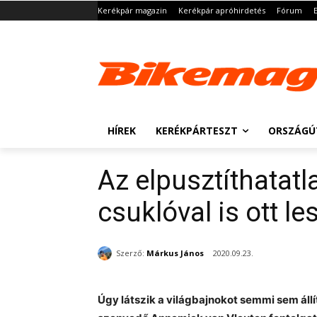
Kerékpár magazin
Kerékpár apróhirdetés
Fórum
HÍREK
KERÉKPÁRTESZT
ORSZÁGÚ
Az elpusztíthatatl
csuklóval is ott le
Szerző:
Márkus János
2020.09.23.
Úgy látszik a világbajnokot semmi sem állí