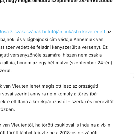
ja, hogy mégis elindul a szeptember 24-én kezdődő
Rosa 7. szakaszának befutóján bukásba keveredett
az
-bajnoki és világbajnoki cím védője Annemiek van
t szenvedett és feladni kényszerült a versenyt. Ez
szágúti versenyzőnője számára, hiszen nem csak a
szállnia, hanem az egy hét múlva (szeptember 24-én)
zerül.
k van Vleuten lehet mégis ott lesz az országúti
orvosai szerint annyira nem komoly a törés (bár
ekre eltiltaná a kerékpározástól – szerk.) és merevítőt
közben.
n Vleutentől, ha törött csuklóval is indulna a vb-n,
tt törött lábbal fejezte be a 2018-as országúti