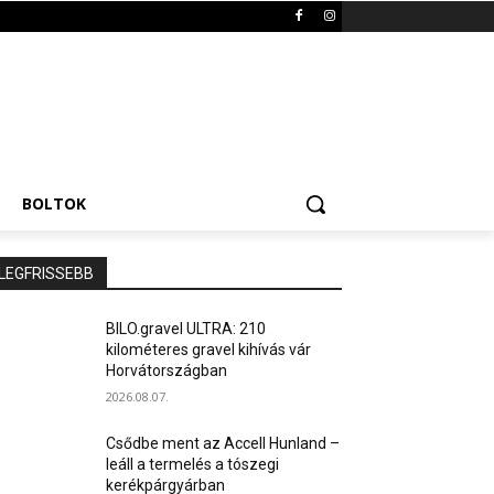
BOLTOK
LEGFRISSEBB
BILO.gravel ULTRA: 210
kilométeres gravel kihívás vár
Horvátországban
2026.08.07.
Csődbe ment az Accell Hunland –
leáll a termelés a tószegi
kerékpárgyárban