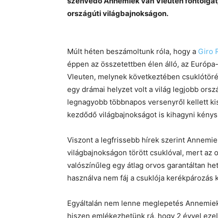
szenvedő Annemiek van Vleuten fontolgat
országúti világbajnokságon.
Múlt héten beszámoltunk róla, hogy a
Giro 
éppen az összetettben élen álló, az Európa
Vleuten, melynek következtében csuklótörés
egy drámai helyzet volt a világ legjobb or
legnagyobb többnapos versenyről kellett ki
kezdődő világbajnokságot is kihagyni kénys
Viszont a legfrissebb hírek szerint Annemie
világbajnokságon törött csuklóval, mert az 
valószínűleg egy átlag orvos garantáltan het
használva nem fáj a csuklója kerékpározás 
Egyáltalán nem lenne meglepetés Annemiek va
hiszen emlékezhetünk rá, hogy 2 évvel ezelő