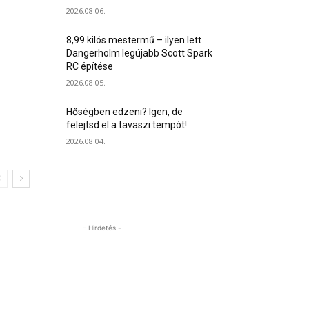
2026.08.06.
8,99 kilós mestermű – ilyen lett
Dangerholm legújabb Scott Spark
RC építése
2026.08.05.
Hőségben edzeni? Igen, de
felejtsd el a tavaszi tempót!
2026.08.04.
- Hirdetés -