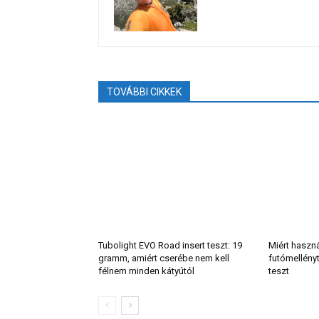
TOVÁBBI CIKKEK
Tubolight EVO Road insert teszt: 19
Miért haszn
gramm, amiért cserébe nem kell
futómellény
félnem minden kátyútól
teszt