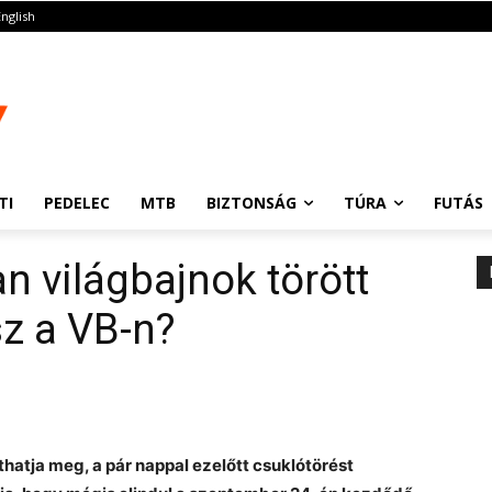
English
TI
PEDELEC
MTB
BIZTONSÁG
TÚRA
FUTÁS
an világbajnok törött
sz a VB-n?
thatja meg, a pár nappal ezelőtt csuklótörést