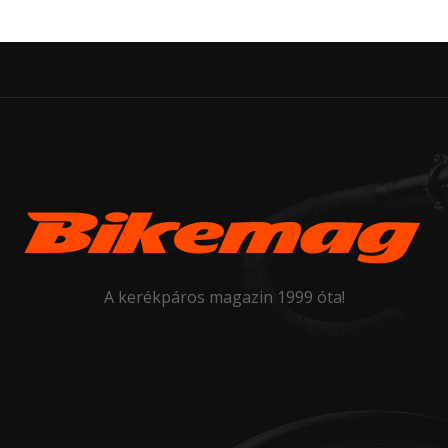
A kerékpáros magazin 1999 óta!