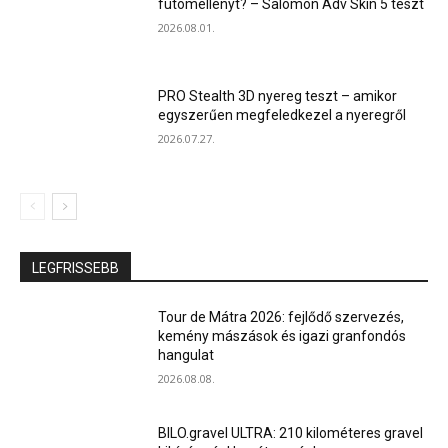
futómellényt? – Salomon Adv Skin 5 teszt
2026.08.01.
PRO Stealth 3D nyereg teszt – amikor
egyszerűen megfeledkezel a nyeregről
2026.07.27.
LEGFRISSEBB
Tour de Mátra 2026: fejlődő szervezés,
kemény mászások és igazi granfondós
hangulat
2026.08.08.
BILO.gravel ULTRA: 210 kilométeres gravel