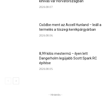
kihívás vár Horvátországban
2026.08.07.
Csődbe ment az Accell Hunland – leáll a
termelés a tószegi kerékpárgyárban
2026.08.06.
8,99 kilós mestermű – ilyen lett
Dangerholm legújabb Scott Spark RC
építése
2026.08.05.
- Hirdetés -