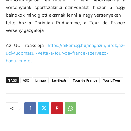
versenyeink sportszakmai színvonalát, hiszen a nagy
bajnokok mindig ott akarnak lenni a nagy versenyeken –
tette hozzá Christian Pudhomme, a Tour de France
versenyigazgatója.
Az UCI reakciója:
https://bikemag.hu/magazin/hirek/az-
uci-tudomasul-vette-a-tour-de-france-szervezo-
haduzenetet
TAGS
ASO
bringa
kerékpár
Tour de France
WorldTour