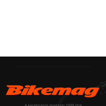
A kerékpáros magazin 1999 óta!