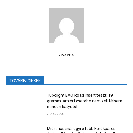
aszerk
TOVÁBBI CIKKEK
Tubolight EVO Road insert teszt: 19
gramm, amiért cserébe nem kell félnem
minden kátyútól
2026.07.20.
Miért használ egyre több kerékpáros