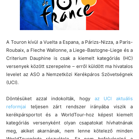
A Touron kívül a Vuelta a Espana, a Párizs-Nizza, a Paris-
Roubaix, a Fleche Wallonne, a Liege-Bastogne-Liege és a
Criterium Dauphine is csak a kiemelt kategóriás (HC)
versenyek között szerepelne – erről küldött ma hivatalos
levelet az ASO a Nemzetközi Kerékpáros Szövetségnek
(UCI).
Döntésüket azzal indokolták, hogy
az UCI aktuális
reformjai
teljesen zárt rendszer irányába viszik a
kerékpársportot és a WorldTour-hoz képest kiemelt
kategóriás versenyként olyan csapatokat hívhatnának
meg, akiket akarnának, nem lenne kötelező minden
WorldTourgárda részvétele. Ez nem befolyásolná a