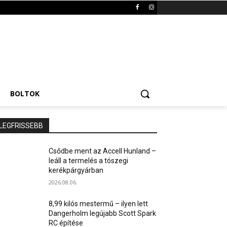
BOLTOK
LEGFRISSEBB
Csődbe ment az Accell Hunland –
leáll a termelés a tószegi
kerékpárgyárban
2026.08.06.
8,99 kilós mestermű – ilyen lett
Dangerholm legújabb Scott Spark
RC építése