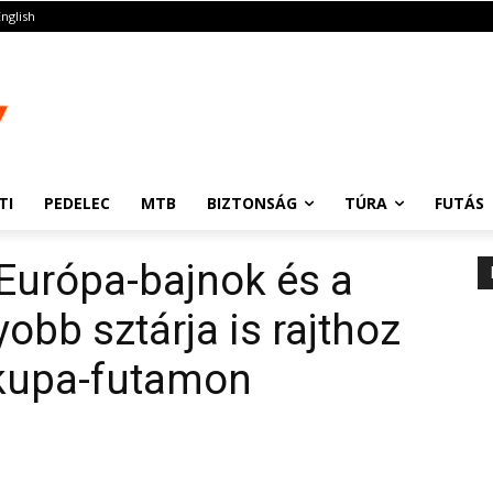
English
TI
PEDELEC
MTB
BIZTONSÁG
TÚRA
FUTÁS
 Európa-bajnok és a
obb sztárja is rajthoz
gkupa-futamon