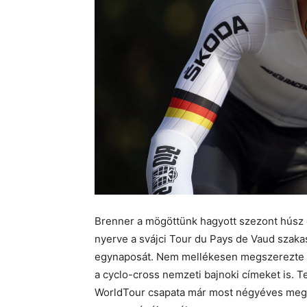
Brenner a mögöttünk hagyott szezont húsz
nyerve a svájci Tour du Pays de Vaud szak
egynaposát. Nem mellékesen megszerezte a
a cyclo-cross nemzeti bajnoki címeket is. 
WorldTour csapata már most négyéves megál