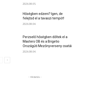
2026.08.05.
Hőségben edzeni? Igen, de
felejtsd el a tavaszi tempót!
2026.08.04.
Perzselő hőségben dőltek el a
Masters OB és a Brigetio
Országúti Mezőnyverseny csatái
2026.08.04.
- Hirdetés -