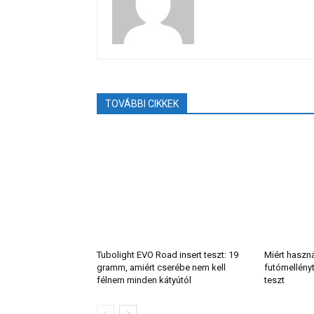
TOVÁBBI CIKKEK
Tubolight EVO Road insert teszt: 19
Miért haszn
gramm, amiért cserébe nem kell
futómellény
félnem minden kátyútól
teszt