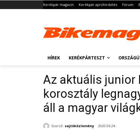
Kerékpár magazin
Kerékpár apróhirdetés
Fórum
HÍREK
KERÉKPÁRTESZT
ORSZÁGÚ
Az aktuális junior
korosztály legnagy
áll a magyar vilá
Szerző:
sajtóközlemény
2020.06.24.