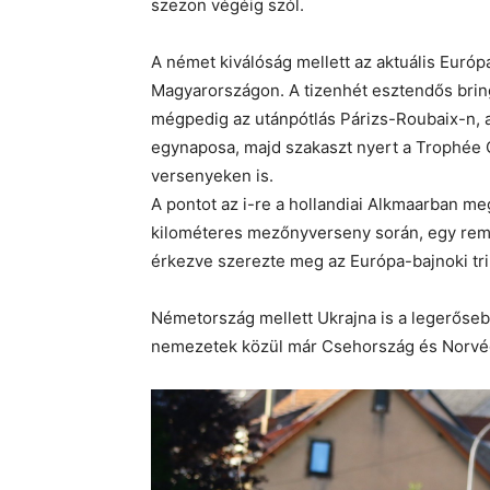
szezon végéig szól.
A német kiválóság mellett az aktuális Európa
Magyarországon. A tizenhét esztendős bringá
mégpedig az utánpótlás Párizs-Roubaix-n, a
egynaposa, majd szakaszt nyert a Trophée 
versenyeken is.
A pontot az i-re a hollandiai Alkmaarban me
kilométeres mezőnyverseny során, egy reme
érkezve szerezte meg az Európa-bajnoki tri
Németország mellett Ukrajna is a legerőseb
nemezetek közül már Csehország és Norvégi