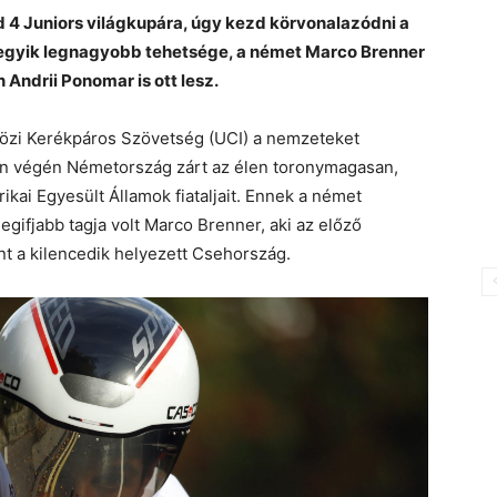
4 Juniors világkupára, úgy kezd körvonalazódni a
 egyik legnagyobb tehetsége, a német Marco Brenner
 Andrii Ponomar is ott lesz.
közi Kerékpáros Szövetség (UCI) a nemzeteket
on végén Németország zárt az élen toronymagasan,
kai Egyesült Államok fiataljait. Ennek a német
ifjabb tagja volt Marco Brenner, aki az előző
t a kilencedik helyezett Csehország.