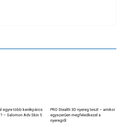
ál egyre több kerékpáros
PRO Stealth 3D nyereg teszt – amikor
t? – Salomon Adv Skin 5
egyszerűen megfeledkezel a
nyeregről