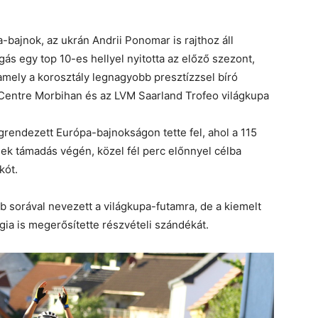
-bajnok, az ukrán Andrii Ponomar is rajthoz áll
s egy top 10-es hellyel nyitotta az előző szezont,
mely a korosztály legnagyobb presztízzsel bíró
Centre Morbihan és az LVM Saarland Trofeo világkupa
grendezett Európa-bajnokságon tette fel, ahol a 115
k támadás végén, közel fél perc előnnyel célba
kót.
b sorával nevezett a világkupa-futamra, de a kiemelt
a is megerősítette részvételi szándékát.