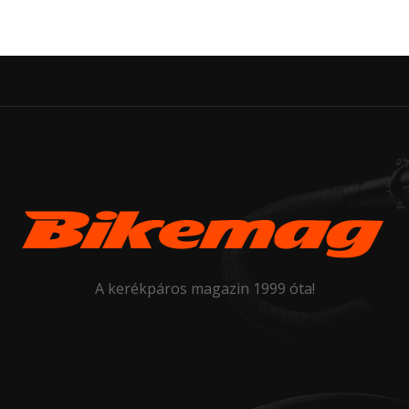
A kerékpáros magazin 1999 óta!