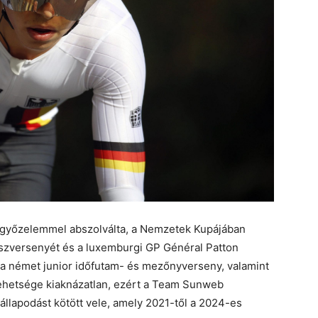
 győzelemmel abszolválta, a Nemzetek Kupájában
aszversenyét és a luxemburgi GP Général Patton
 német junior időfutam- és mezőnyverseny, valamint
Tehetsége kiaknázatlan, ezért a Team Sunweb
lapodást kötött vele, amely 2021-től a 2024-es