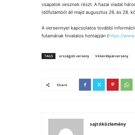
csapatok vesznek részt. A hazai viadal há
időfutamból áll majd augusztus 26. és 28. kö
A versennyel kapcsolatos további informác
futamának hivatalos honlapján (
https://www
TAGS
országúti verseny
V4 kerékpárverseny
Share
sajtóközlemény