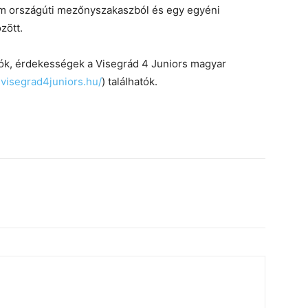
rom országúti mezőnyszakaszból és egy egyéni
zött.
iók, érdekességek a Visegrád 4 Juniors magyar
.visegrad4juniors.hu/
) találhatók.