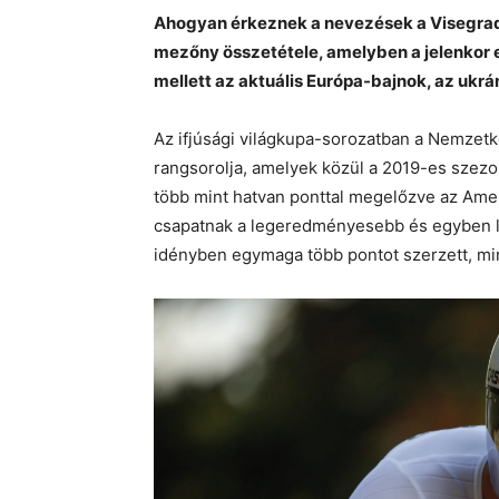
Ahogyan érkeznek a nevezések a Visegrad 
mezőny összetétele, amelyben a jelenkor
mellett az aktuális Európa-bajnok, az ukrán
Az ifjúsági világkupa-sorozatban a Nemzet
rangsorolja, amelyek közül a 2019-es szez
több mint hatvan ponttal megelőzve az Ameri
csapatnak a legeredményesebb és egyben leg
idényben egymaga több pontot szerzett, min