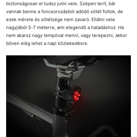
biztonságosan el tudsz jutni vele. Szépen terít, bár
vannak benne a foncsorozásból adódó sötét foltok, de
ezek mérete és sötétsége nem zavaró. Ellátni vele
nagyjából 5-7 méterre, ami elegendő a haladáshoz. Ha
nem akarsz nagy tempóval menni, vagy terepezni, akkor
bőven elég lehet a napi közlekedésre.