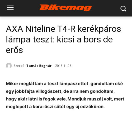
AXA Niteline T4-R kerékpáros
lámpa teszt: kicsi a bors de
erős
Szerző:
Tamás Bognár
2018.11.05.
Mikor megláttam a teszt lámpaszettet, gondoltam oké
egy jobbfajta villogószett, de arra nem gondoltam,
hogy akár látni is fogok vele. Mondjuk muszáj volt, mert
meglepett a korai őszi sötét egy új edzőkörön.