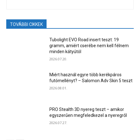
TOVÁBBI CIKKEK
Tubolight EVO Road insert teszt: 19
gramm, amiért cserébe nem kell félnem
minden kátyútól
2026.07.20.
Miért használ egyre több kerékpáros
futómellényt? – Salomon Adv Skin 5 teszt
2026.08.01.
PRO Stealth 3D nyereg teszt – amikor
egyszerűen megfeledkezel a nyeregről
2026.07.27.