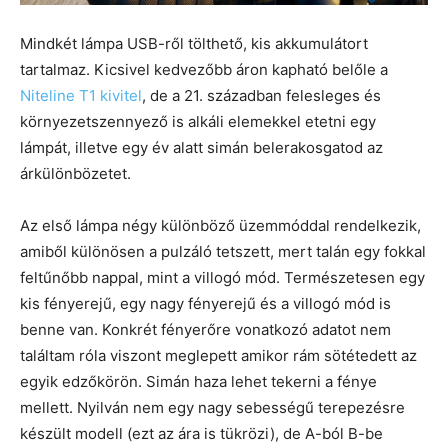
Mindkét lámpa USB-ről tölthető, kis akkumulátort
tartalmaz. Kicsivel kedvezőbb áron kapható belőle a
Niteline T1 kivitel
, de a 21. században felesleges és
környezetszennyező is alkáli elemekkel etetni egy
lámpát, illetve egy év alatt simán belerakosgatod az
árkülönbözetet.
Az első lámpa négy különböző üzemmóddal rendelkezik,
amiből különösen a pulzáló tetszett, mert talán egy fokkal
feltűnőbb nappal, mint a villogó mód. Természetesen egy
kis fényerejű, egy nagy fényerejű és a villogó mód is
benne van. Konkrét fényerőre vonatkozó adatot nem
találtam róla viszont meglepett amikor rám sötétedett az
egyik edzőkörön. Simán haza lehet tekerni a fénye
mellett. Nyilván nem egy nagy sebességű terepezésre
készült modell (ezt az ára is tükrözi), de A-ból B-be