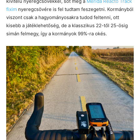
kivitelű nyeregcsövekkel, sőt még a
Merida Reacto Track
fixim
nyeregcsövére is fel tudtam feszegetni. Kormányból
viszont csak a hagyományosakra tudod feltenni, ott
kisebb a játéklehetőség, de a klasszikus 22-től 25-ösig
simán felmegy, így a kormányok 99%-ra okés.