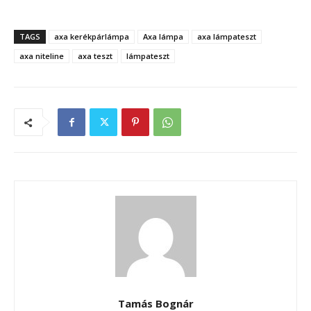
TAGS
axa kerékpárlámpa
Axa lámpa
axa lámpateszt
axa niteline
axa teszt
lámpateszt
Tamás Bognár