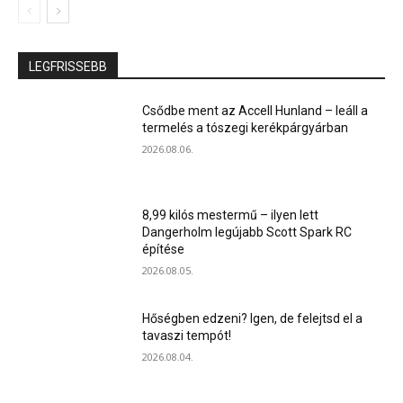
LEGFRISSEBB
Csődbe ment az Accell Hunland – leáll a
termelés a tószegi kerékpárgyárban
2026.08.06.
8,99 kilós mestermű – ilyen lett
Dangerholm legújabb Scott Spark RC
építése
2026.08.05.
Hőségben edzeni? Igen, de felejtsd el a
tavaszi tempót!
2026.08.04.