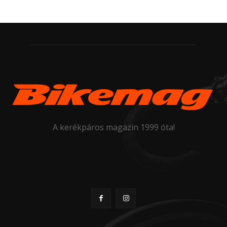
A kerékpáros magazin 1999 óta!