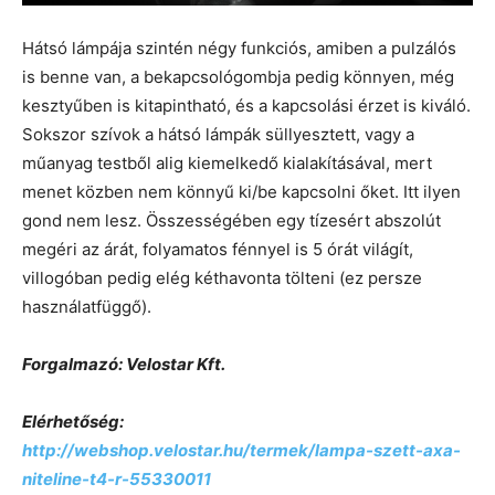
Hátsó lámpája szintén négy funkciós, amiben a pulzálós
is benne van, a bekapcsológombja pedig könnyen, még
kesztyűben is kitapintható, és a kapcsolási érzet is kiváló.
Sokszor szívok a hátsó lámpák süllyesztett, vagy a
műanyag testből alig kiemelkedő kialakításával, mert
menet közben nem könnyű ki/be kapcsolni őket. Itt ilyen
gond nem lesz. Összességében egy tízesért abszolút
megéri az árát, folyamatos fénnyel is 5 órát világít,
villogóban pedig elég kéthavonta tölteni (ez persze
használatfüggő).
Forgalmazó: Velostar Kft.
Elérhetőség:
http://webshop.velostar.hu/termek/lampa-szett-axa-
niteline-t4-r-55330011