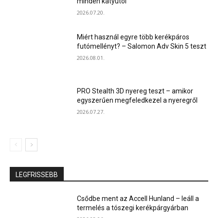
minden kátyútól
2026.07.20.
Miért használ egyre több kerékpáros
futómellényt? – Salomon Adv Skin 5 teszt
2026.08.01.
PRO Stealth 3D nyereg teszt – amikor
egyszerűen megfeledkezel a nyeregről
2026.07.27.
LEGFRISSEBB
Csődbe ment az Accell Hunland – leáll a
termelés a tószegi kerékpárgyárban