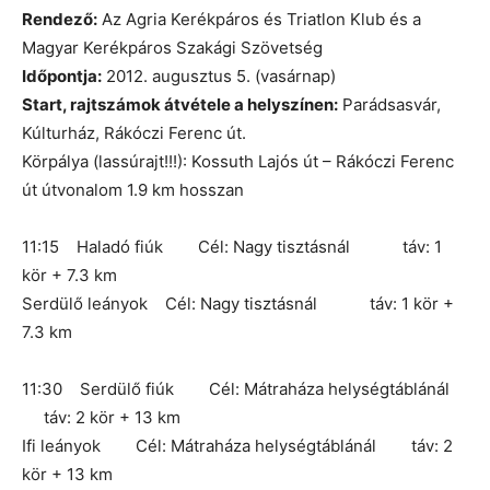
Rendező:
Az Agria Kerékpáros és Triatlon Klub és a
Magyar Kerékpáros Szakági Szövetség
Időpontja:
2012. augusztus 5. (vasárnap)
Start, rajtszámok átvétele a helyszínen:
Parádsasvár,
Kúlturház, Rákóczi Ferenc út.
Körpálya (lassúrajt!!!): Kossuth Lajós út – Rákóczi Ferenc
út útvonalom 1.9 km hosszan
11:15 Haladó fiúk Cél: Nagy tisztásnál táv: 1
kör + 7.3 km
Serdülő leányok Cél: Nagy tisztásnál táv: 1 kör +
7.3 km
11:30 Serdülő fiúk Cél: Mátraháza helységtáblánál
táv: 2 kör + 13 km
Ifi leányok Cél: Mátraháza helységtáblánál táv: 2
kör + 13 km