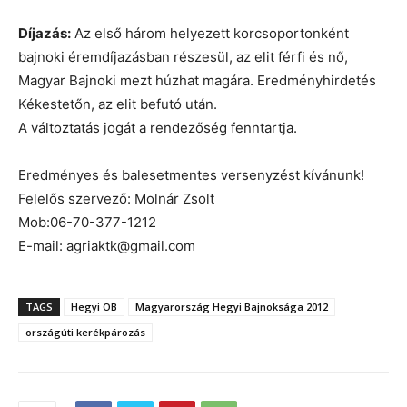
Díjazás:
Az első három helyezett korcsoportonként
bajnoki éremdíjazásban részesül, az elit férfi és nő,
Magyar Bajnoki mezt húzhat magára. Eredményhirdetés
Kékestetőn, az elit befutó után.
A változtatás jogát a rendezőség fenntartja.
Eredményes és balesetmentes versenyzést kívánunk!
Felelős szervező: Molnár Zsolt
Mob:06-70-377-1212
E-mail: agriaktk@gmail.com
TAGS
Hegyi OB
Magyarország Hegyi Bajnoksága 2012
országúti kerékpározás