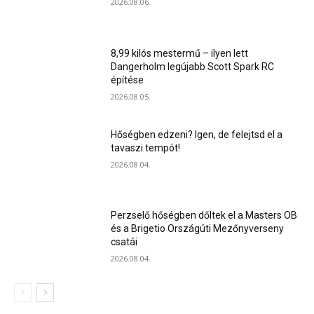
2026.08.06.
8,99 kilós mestermű – ilyen lett
Dangerholm legújabb Scott Spark RC
építése
2026.08.05.
Hőségben edzeni? Igen, de felejtsd el a
tavaszi tempót!
2026.08.04.
Perzselő hőségben dőltek el a Masters OB
és a Brigetio Országúti Mezőnyverseny
csatái
2026.08.04.