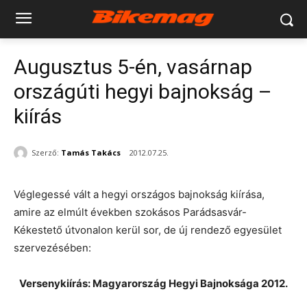
Augusztus 5-én, vasárnap
országúti hegyi bajnokság –
kiírás
Szerző:
Tamás Takács
2012.07.25.
Véglegessé vált a hegyi országos bajnokság kiírása,
amire az elmúlt években szokásos Parádsasvár-
Kékestető útvonalon kerül sor, de új rendező egyesület
szervezésében:
Versenykiírás: Magyarország Hegyi Bajnoksága 2012.