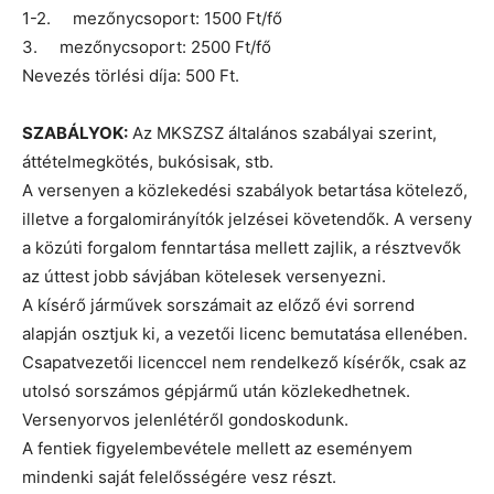
1-2. mezőnycsoport: 1500 Ft/fő
3. mezőnycsoport: 2500 Ft/fő
Nevezés törlési díja: 500 Ft.
SZABÁLYOK:
Az MKSZSZ általános szabályai szerint,
áttételmegkötés, bukósisak, stb.
A versenyen a közlekedési szabályok betartása kötelező,
illetve a forgalomirányítók jelzései követendők. A verseny
a közúti forgalom fenntartása mellett zajlik, a résztvevők
az úttest jobb sávjában kötelesek versenyezni.
A kísérő járművek sorszámait az előző évi sorrend
alapján osztjuk ki, a vezetői licenc bemutatása ellenében.
Csapatvezetői licenccel nem rendelkező kísérők, csak az
utolsó sorszámos gépjármű után közlekedhetnek.
Versenyorvos jelenlétéről gondoskodunk.
A fentiek figyelembevétele mellett az eseményem
mindenki saját felelősségére vesz részt.