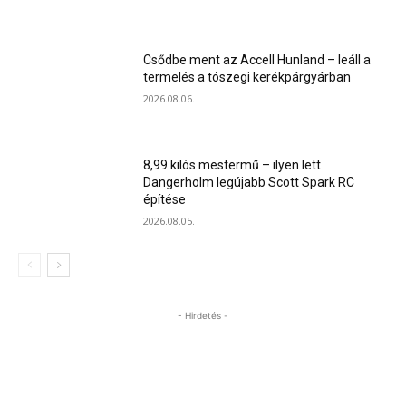
Csődbe ment az Accell Hunland – leáll a
termelés a tószegi kerékpárgyárban
2026.08.06.
8,99 kilós mestermű – ilyen lett
Dangerholm legújabb Scott Spark RC
építése
2026.08.05.
- Hirdetés -