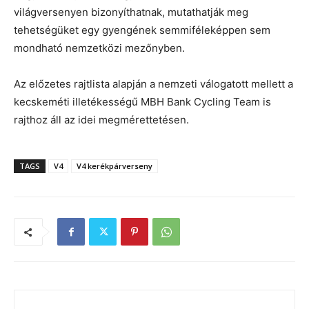
világversenyen bizonyíthatnak, mutathatják meg
tehetségüket egy gyengének semmiféleképpen sem
mondható nemzetközi mezőnyben.
Az előzetes rajtlista alapján a nemzeti válogatott mellett a
kecskeméti illetékességű MBH Bank Cycling Team is
rajthoz áll az idei megmérettetésen.
TAGS
V4
V4 kerékpárverseny