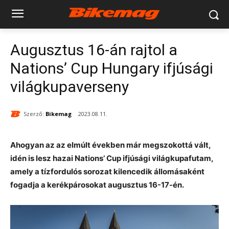
Augusztus 16-án rajtol a
Nations’ Cup Hungary ifjúsági
világkupaverseny
Szerző:
Bikemag
2023.08.11.
Ahogyan az az elmúlt években már megszokottá vált,
idén is lesz hazai Nations’ Cup ifjúsági világkupafutam,
amely a tízfordulós sorozat kilencedik állomásaként
fogadja a kerékpárosokat augusztus 16-17-én.