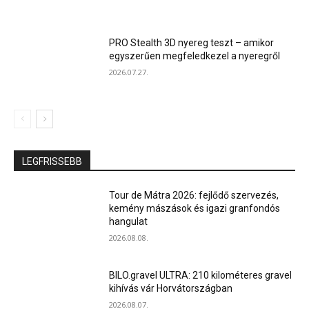
PRO Stealth 3D nyereg teszt – amikor
egyszerűen megfeledkezel a nyeregről
2026.07.27.
LEGFRISSEBB
Tour de Mátra 2026: fejlődő szervezés,
kemény mászások és igazi granfondós
hangulat
2026.08.08.
BILO.gravel ULTRA: 210 kilométeres gravel
kihívás vár Horvátországban
2026.08.07.