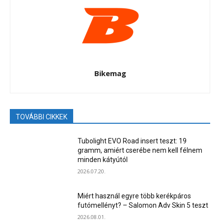
Bikemag
TOVÁBBI CIKKEK
Tubolight EVO Road insert teszt: 19
gramm, amiért cserébe nem kell félnem
minden kátyútól
2026.07.20.
Miért használ egyre több kerékpáros
futómellényt? – Salomon Adv Skin 5 teszt
2026.08.01.