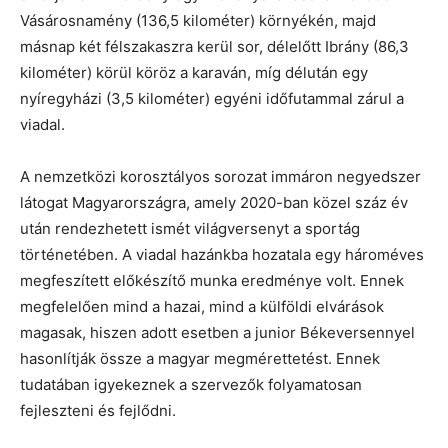
Vásárosnamény (136,5 kilométer) környékén, majd
másnap két félszakaszra kerül sor, délelőtt Ibrány (86,3
kilométer) körül köröz a karaván, míg délután egy
nyíregyházi (3,5 kilométer) egyéni időfutammal zárul a
viadal.
A nemzetközi korosztályos sorozat immáron negyedszer
látogat Magyarországra, amely 2020-ban közel száz év
után rendezhetett ismét világversenyt a sportág
történetében. A viadal hazánkba hozatala egy hároméves
megfeszített előkészítő munka eredménye volt. Ennek
megfelelően mind a hazai, mind a külföldi elvárások
magasak, hiszen adott esetben a junior Békeversennyel
hasonlítják össze a magyar megmérettetést. Ennek
tudatában igyekeznek a szervezők folyamatosan
fejleszteni és fejlődni.