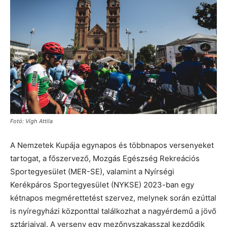
Fotó: Vígh Attila
A Nemzetek Kupája egynapos és többnapos versenyeket
tartogat, a főszervező, Mozgás Egészség Rekreációs
Sportegyesület (MER-SE), valamint a Nyírségi
Kerékpáros Sportegyesület (NYKSE) 2023-ban egy
kétnapos megmérettetést szervez, melynek során ezúttal
is nyíregyházi központtal találkozhat a nagyérdemű a jövő
sztárjaival. A verseny egy mezőnyszakasszal kezdődik