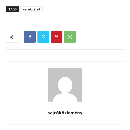
TAGS
kerékpárút
sajtóközlemény