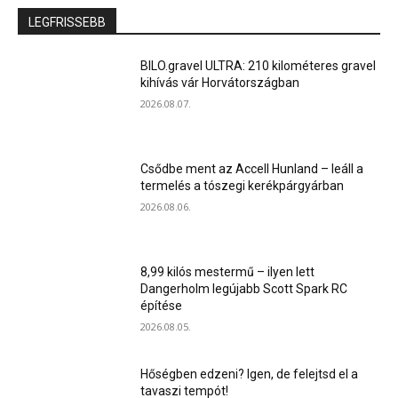
LEGFRISSEBB
BILO.gravel ULTRA: 210 kilométeres gravel
kihívás vár Horvátországban
2026.08.07.
Csődbe ment az Accell Hunland – leáll a
termelés a tószegi kerékpárgyárban
2026.08.06.
8,99 kilós mestermű – ilyen lett
Dangerholm legújabb Scott Spark RC
építése
2026.08.05.
Hőségben edzeni? Igen, de felejtsd el a
tavaszi tempót!