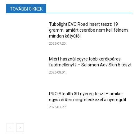
TOVÁBBI CIKKEK
Tubolight EVO Road insert teszt: 19
gramm, amiért cserébe nem kell félnem
minden kátyútól
2026.07.20.
Miért használ egyre több kerékpáros
futómellényt? – Salomon Adv Skin 5 teszt
2026.08.01.
PRO Stealth 3D nyereg teszt – amikor
egyszerűen megfeledkezel a nyeregről
2026.07.27.