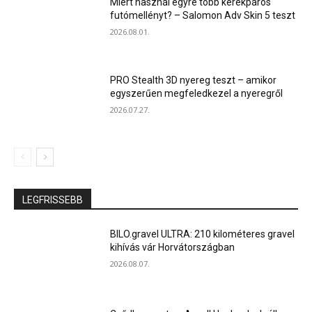
Miért használ egyre több kerékpáros
futómellényt? – Salomon Adv Skin 5 teszt
2026.08.01.
PRO Stealth 3D nyereg teszt – amikor
egyszerűen megfeledkezel a nyeregről
2026.07.27.
LEGFRISSEBB
BILO.gravel ULTRA: 210 kilométeres gravel
kihívás vár Horvátországban
2026.08.07.