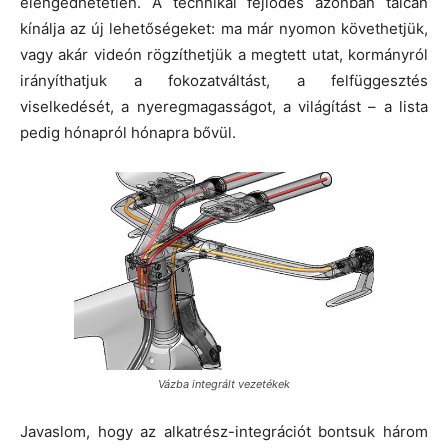
elengedhetetlen. A technikai fejlődés azonban tálcán
kínálja az új lehetőségeket: ma már nyomon követhetjük,
vagy akár videón rögzíthetjük a megtett utat, kormányról
irányíthatjuk a fokozatváltást, a felfüggesztés
viselkedését, a nyeregmagasságot, a világítást – a lista
pedig hónapról hónapra bővül.
Vázba integrált vezetékek
Javaslom, hogy az alkatrész-integrációt bontsuk három