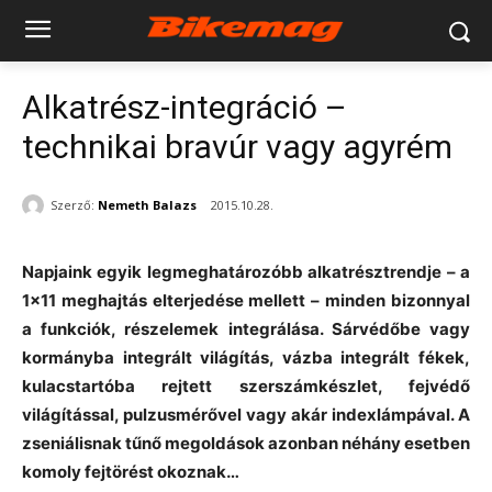
Alkatrész-integráció –
technikai bravúr vagy agyrém
Szerző:
Nemeth Balazs
2015.10.28.
Napjaink egyik legmeghatározóbb alkatrésztrendje – a
1×11 meghajtás elterjedése mellett – minden bizonnyal
a funkciók, részelemek integrálása. Sárvédőbe vagy
kormányba integrált világítás, vázba integrált fékek,
kulacstartóba rejtett szerszámkészlet, fejvédő
világítással, pulzusmérővel vagy akár indexlámpával. A
zseniálisnak tűnő megoldások azonban néhány esetben
komoly fejtörést okoznak…