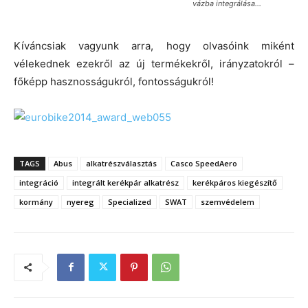
vázba integrálása…
Kíváncsiak vagyunk arra, hogy olvasóink miként
vélekednek ezekről az új termékekről, irányzatokról –
főképp hasznosságukról, fontosságukról!
TAGS
Abus
alkatrészválasztás
Casco SpeedAero
integráció
integrált kerékpár alkatrész
kerékpáros kiegészítő
kormány
nyereg
Specialized
SWAT
szemvédelem