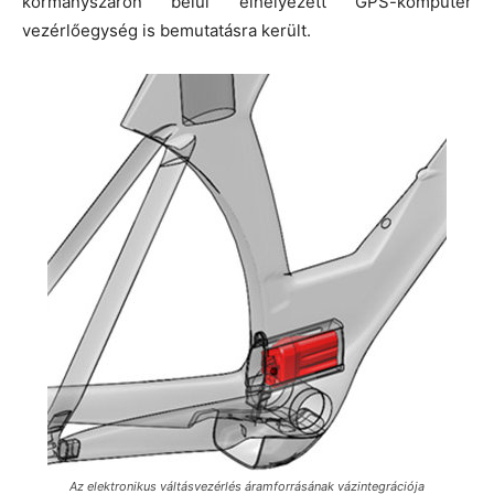
kormányszáron belül elhelyezett GPS-komputer
vezérlőegység is bemutatásra került.
Az elektronikus váltásvezérlés áramforrásának vázintegrációja