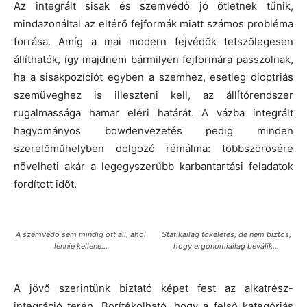
Az integrált sisak és szemvédő jó ötletnek tűnik,
mindazonáltal az eltérő fejformák miatt számos probléma
forrása. Amíg a mai modern fejvédők tetszőlegesen
állíthatók, így majdnem bármilyen fejformára passzolnak,
ha a sisakpozíciót egyben a szemhez, esetleg dioptriás
szemüveghez is illeszteni kell, az állítórendszer
rugalmassága hamar eléri határát. A vázba integrált
hagyományos bowdenvezetés pedig minden
szerelőműhelyben dolgozó rémálma: többszörösére
növelheti akár a legegyszerűbb karbantartási feladatok
fordított időt.
A szemvédő sem mindig ott áll, ahol
Statikailag tökéletes, de nem biztos,
lennie kellene…
hogy ergonomiailag beválik…
A jövő szerintünk biztató képet fest az alkatrész-
integráció terén. Borítékolható, hogy a felső kategóriás