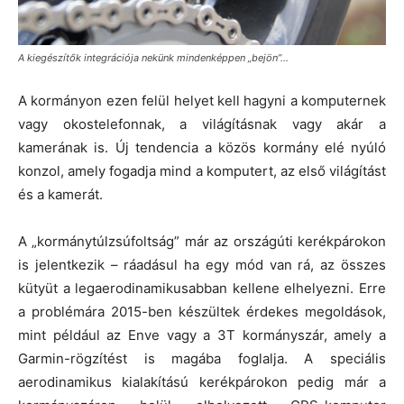
A kiegészítők integrációja nekünk mindenképpen „bejön”…
A kormányon ezen felül helyet kell hagyni a komputernek
vagy okostelefonnak, a világításnak vagy akár a
kamerának is. Új tendencia a közös kormány elé nyúló
konzol, amely fogadja mind a komputert, az első világítást
és a kamerát.
A „kormánytúlzsúfoltság” már az országúti kerékpárokon
is jelentkezik – ráadásul ha egy mód van rá, az összes
kütyüt a legaerodinamikusabban kellene elhelyezni. Erre
a problémára 2015-ben készültek érdekes megoldások,
mint például az Enve vagy a 3T kormányszár, amely a
Garmin-rögzítést is magába foglalja. A speciális
aerodinamikus kialakítású kerékpárokon pedig már a