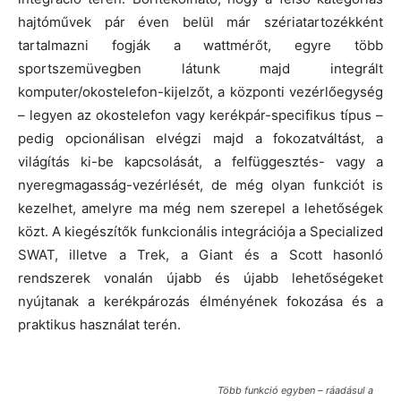
hajtóművek pár éven belül már szériatartozékként
tartalmazni fogják a wattmérőt, egyre több
sportszemüvegben látunk majd integrált
komputer/okostelefon-kijelzőt, a központi vezérlőegység
– legyen az okostelefon vagy kerékpár-specifikus típus –
pedig opcionálisan elvégzi majd a fokozatváltást, a
világítás ki-be kapcsolását, a felfüggesztés- vagy a
nyeregmagasság-vezérlését, de még olyan funkciót is
kezelhet, amelyre ma még nem szerepel a lehetőségek
közt. A kiegészítők funkcionális integrációja a Specialized
SWAT, illetve a Trek, a Giant és a Scott hasonló
rendszerek vonalán újabb és újabb lehetőségeket
nyújtanak a kerékpározás élményének fokozása és a
praktikus használat terén.
Több funkció egyben – ráadásul a