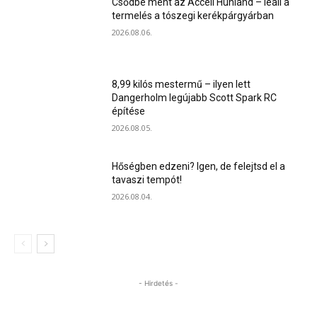
Csődbe ment az Accell Hunland – leáll a
termelés a tószegi kerékpárgyárban
2026.08.06.
8,99 kilós mestermű – ilyen lett
Dangerholm legújabb Scott Spark RC
építése
2026.08.05.
Hőségben edzeni? Igen, de felejtsd el a
tavaszi tempót!
2026.08.04.
- Hirdetés -