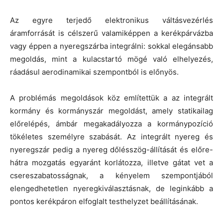
Az egyre terjedő elektronikus váltásvezérlés
áramforrását is célszerű valamiképpen a kerékpárvázba
vagy éppen a nyeregszárba integrálni: sokkal elegánsabb
megoldás, mint a kulacstartó mögé való elhelyezés,
ráadásul aerodinamikai szempontból is előnyös.
A problémás megoldások köz említettük a az integrált
kormány és kormányszár megoldást, amely statikailag
előrelépés, ámbár megakadályozza a kormánypozíció
tökéletes személyre szabását. Az integrált nyereg és
nyeregszár pedig a nyereg dőlésszög-állítását és előre-
hátra mozgatás egyaránt korlátozza, illetve gátat vet a
csereszabatosságnak, a kényelem szempontjából
elengedhetetlen nyeregkiválasztásnak, de leginkább a
pontos kerékpáron elfoglalt testhelyzet beállításának.