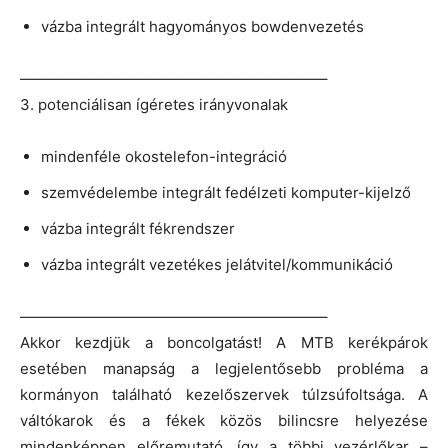
vázba integrált hagyományos bowdenvezetés
————————————————————–
3. potenciálisan ígéretes irányvonalak
mindenféle okostelefon-integráció
szemvédelembe integrált fedélzeti komputer-kijelző
vázba integrált fékrendszer
vázba integrált vezetékes jelátvitel/kommunikáció
————————————————————–
Akkor kezdjük a boncolgatást! A MTB kerékpárok
esetében manapság a legjelentősebb probléma a
kormányon található kezelőszervek túlzsúfoltsága. A
váltókarok és a fékek közös bilincsre helyezése
mindenképpen előremutató, így a többi vezérlőkar –