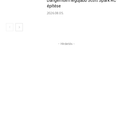
Dangerholm legújabb Scott Spark RC
építése
2026.08.05.
- Hirdetés -