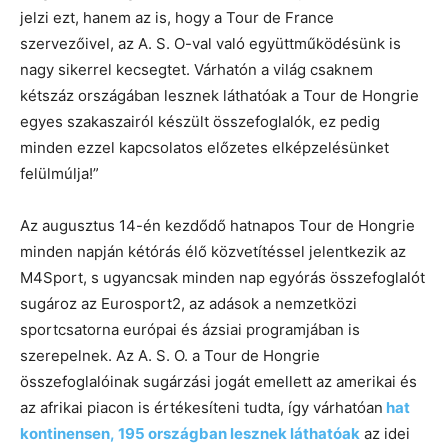
jelzi ezt, hanem az is, hogy a Tour de France
szervezőivel, az A. S. O-val való együttműködésünk is
nagy sikerrel kecsegtet. Várhatón a világ csaknem
kétszáz országában lesznek láthatóak a Tour de Hongrie
egyes szakaszairól készült összefoglalók, ez pedig
minden ezzel kapcsolatos előzetes elképzelésünket
felülmúlja!”
Az augusztus 14-én kezdődő hatnapos Tour de Hongrie
minden napján kétórás élő közvetítéssel jelentkezik az
M4Sport, s ugyancsak minden nap egyórás összefoglalót
sugároz az Eurosport2, az adások a nemzetközi
sportcsatorna európai és ázsiai programjában is
szerepelnek. Az A. S. O. a Tour de Hongrie
összefoglalóinak sugárzási jogát emellett az amerikai és
az afrikai piacon is értékesíteni tudta, így várhatóan
hat
kontinensen, 195 országban lesznek láthatóak
az idei