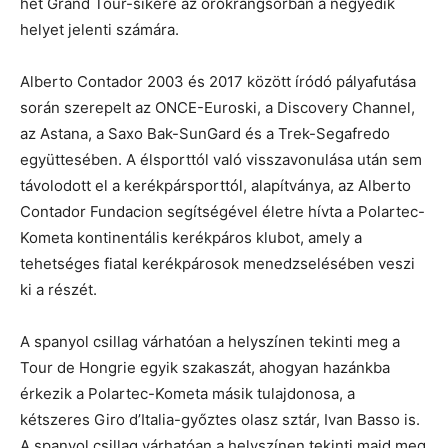
hét Grand Tour-sikere az örökrangsorban a negyedik
helyet jelenti számára.
Alberto Contador 2003 és 2017 között íródó pályafutása
során szerepelt az ONCE-Euroski, a Discovery Channel,
az Astana, a Saxo Bak-SunGard és a Trek-Segafredo
együttesében. A élsporttól való visszavonulása után sem
távolodott el a kerékpársporttól, alapítványa, az Alberto
Contador Fundacion segítségével életre hívta a Polartec-
Kometa kontinentális kerékpáros klubot, amely a
tehetséges fiatal kerékpárosok menedzselésében veszi
ki a részét.
A spanyol csillag várhatóan a helyszínen tekinti meg a
Tour de Hongrie egyik szakaszát, ahogyan hazánkba
érkezik a Polartec-Kometa másik tulajdonosa, a
kétszeres Giro d’Italia-győztes olasz sztár, Ivan Basso is.
A spanyol csillag várhatóan a helyszínen tekinti majd meg