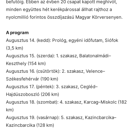
befutóig. Ebben az évben 20 csapat kapott meghívót,
minden együttes hét kerékpárossal állhat rajthoz a
nyolcmillió forintos összdíjazású Magyar Körversenyen.
A program
Augusztus 14. (kedd): Prológ, egyéni időfutam, Siófok
(3,5 km)
Augusztus 15. (szerda): 1. szakasz, Balatonalmádi–
Keszthely (154 km)
Augusztus 16. (csütörtök): 2. szakasz, Velence–
Székesfehérvár (190 km)
Augusztus 17. (péntek): 3. szakasz, Cegléd–
Hajdúszoboszló (206 km)
Augusztus 18. (szombat): 4. szakasz, Karcag–Miskolc (182
km)
Augusztus 19. (vasárnap): 5. szakasz, Kazincbarcika–
Kazincbarcika (128 km)