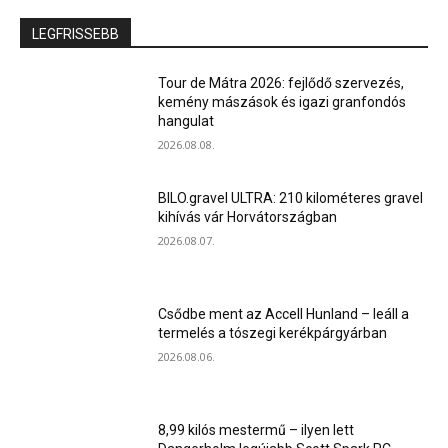
LEGFRISSEBB
Tour de Mátra 2026: fejlődő szervezés,
kemény mászások és igazi granfondós
hangulat
2026.08.08.
BILO.gravel ULTRA: 210 kilométeres gravel
kihívás vár Horvátországban
2026.08.07.
Csődbe ment az Accell Hunland – leáll a
termelés a tószegi kerékpárgyárban
2026.08.06.
8,99 kilós mestermű – ilyen lett