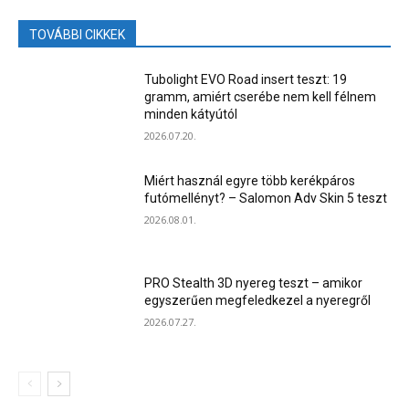
TOVÁBBI CIKKEK
Tubolight EVO Road insert teszt: 19
gramm, amiért cserébe nem kell félnem
minden kátyútól
2026.07.20.
Miért használ egyre több kerékpáros
futómellényt? – Salomon Adv Skin 5 teszt
2026.08.01.
PRO Stealth 3D nyereg teszt – amikor
egyszerűen megfeledkezel a nyeregről
2026.07.27.