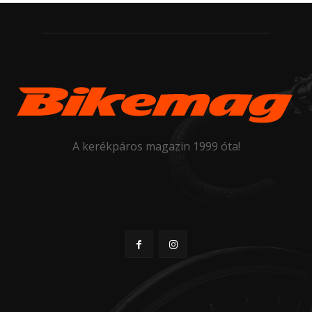
A kerékpáros magazin 1999 óta!