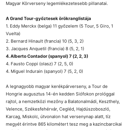
Magyar Körverseny legemlékezetesebb pillanatai.
A Grand Tour-győztesek örökranglistája
1. Eddy Merckx (belga) 11 győzelem (5 Tour, 5 Giro, 1
Vuelta)
2. Bernard Hinault (francia) 10 (5, 3, 2)
3. Jacques Anquetil (francia) 8 (5, 2, 1)
4. Alberto Contador (spanyol) 7 (2, 2, 3)
4. Fausto Coppi (olasz) 7 (2, 5, 0)
4. Miguel Indurain (spanyol) 7 (5, 2, 0)
A legnagyobb magyar kerékpárverseny, a Tour de
Hongrie augusztus 14-én kedden Siófokon prológgal
rajtol, a nemzetközi mezőny a Balatonalmádi, Keszthely,
Velence, Székesfehérvár, Cegléd, Hajdúszoboszló,
Karcag, Miskolc, útvonalon hat versenynap alatt, tíz
megyét érintve 865 kilométert tesz meg a kazincbarcikai