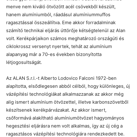
menve nem kiváló ötvözött acél csövekből készült,
hanem alumíniumból, ráadásul alumíniummuffos
ragasztással összeállítva. Eme akkor forradalminak
számító technikai eljárás úttörője kétségtelenül az Alan
volt. Kerékpárjaikon számos meghatározó országúti és
ciklokrossz versenyt nyertek, tehát az alumínium
alapanyag már a 70-es években bizonyította
létjogosultságát.
Az ALAN S.r.l.-t Alberto Lodovico Falconi 1972-ben
alapította, elsődlegesen abból célból, hogy különleges, új
vázépítési technológiákat alkalmazzanak az akkor még
alig ismert alumínium ötvözettel, illetve karbonszövetből
készítsenek kerékpárvázakat. Az akkor ismert,
csőformává alakítható alumíniumötvözet hagyományos
hegesztési eljárásra nem volt alkalmas, így az új cég a
ragasztásos vázépítési technológiára rendezkedett be.