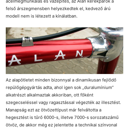
acélmegmunkálás és vázépítés, az Alan kerékpárok a
felső árszegmensben helyezkedtek el, kedvező árú
modell nem is létezett a kínálatban.
Az alapötletet minden bizonnyal a dinamikusan fejlődő
repülőgépgyártás adta, ahol igen sok „duralumínium”
alkatrészt alkalmaztak akkoriban, ott főként
szegecseléssel vagy ragasztással végezték az illesztést.
Manapság ezt az ötvözettípust már felváltotta a
hegesztést is tűrő 6000-s, illetve 7000-s sorozatszámű
ötvöz, de akkor még ez jelentette a technikai színvonal