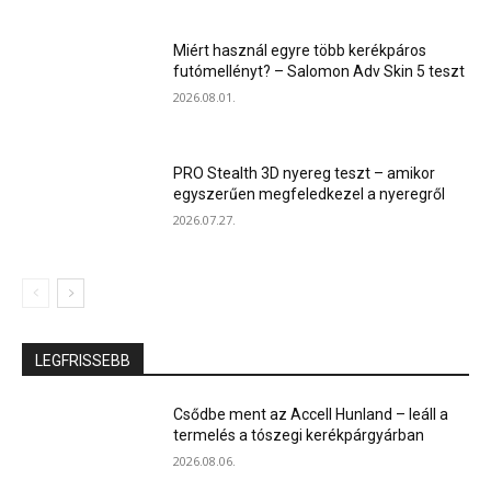
Miért használ egyre több kerékpáros
futómellényt? – Salomon Adv Skin 5 teszt
2026.08.01.
PRO Stealth 3D nyereg teszt – amikor
egyszerűen megfeledkezel a nyeregről
2026.07.27.
LEGFRISSEBB
Csődbe ment az Accell Hunland – leáll a
termelés a tószegi kerékpárgyárban
2026.08.06.