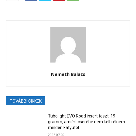
Nemeth Balazs
TOVÁBBI CIKKEK
Tubolight EVO Road insert teszt: 19
gramm, amiért cserébe nem kell félnem
minden kátyútól
2026.07.20.