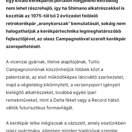
Egy kiváló kerékpáros portálon megjelenő RetroBlog
nem lehet részrehajló, így ha Shimano alkatrészekkel is
kezdtük az 1975-től bő 2 évtizedet felölelő
retrokerékpár „aranykorszak” bemutatását, sokáig nem
halogathatjuk a kerékpártechnika legmeghatározóbb
fejlesztőjével, az olasz Campagnolóval szerelt kerékpár
szerepeltetését.
A vicenzai gyárnak, illetve alapítójának, Tullio
Campagnolonónak köszönhetjük többek közt a
patentzárat, az első működőképes láncváltó szerkezetet,
majd a végletekig kikönnyített, a versenysport igényeit
kielégítő alkatrészeket, továbbá egyéb ipari
remekműveket, mint a Delta féket vagy a Record hátsó
váltók futurisztikus formavilágát.
A kerékpár lelke mégiscsak a vázszett, amely esetünkben
olasz gyártmány, ellenben minden tradícióval szembe