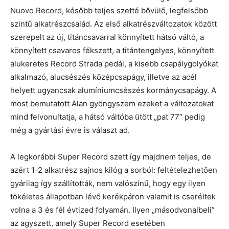
Nuovo Record, később teljes szetté bővülő, legfelsőbb
szintű alkatrészcsalád. Az első alkatrészváltozatok között
szerepelt az új, titáncsavarral könnyített hátsó váltó, a
könnyített csavaros fékszett, a titántengelyes, könnyített
alukeretes Record Strada pedál, a kisebb csapálygolyókat
alkalmazó, alucsészés középcsapágy, illetve az acél
helyett ugyancsak alumíniumcsészés kormánycsapágy. A
most bemutatott Alan gyöngyszem ezeket a változatokat
mind felvonultatja, a hátsó váltóba ütött „pat 77” pedig
még a gyártási évre is választ ad.
A legkorábbi Super Record szett így majdnem teljes, de
azért 1-2 alkatrész sajnos kilóg a sorból: feltételezhetően
gyárilag így szállították, nem valószínű, hogy egy ilyen
tökéletes állapotban lévő kerékpáron valamit is cseréltek
volna a 3 és fél évtized folyamán. Ilyen „másodvonalbeli”
az agyszett, amely Super Record esetében