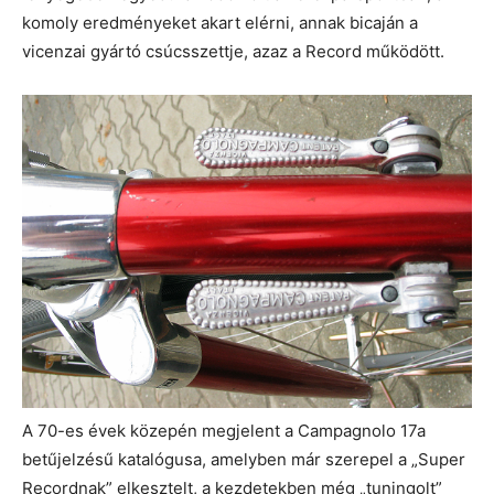
komoly eredményeket akart elérni, annak bicaján a
vicenzai gyártó csúcsszettje, azaz a Record működött.
A 70-es évek közepén megjelent a Campagnolo 17a
betűjelzésű katalógusa, amelyben már szerepel a „Super
Recordnak” elkesztelt, a kezdetekben még „tuningolt”