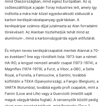
mind Olaszországban, mind egész Európában. Az új
csőbeszállítójuk a japán Toray Industries lett, amely így
indította a mára már közel egyeduralkodó státuszát a
karbon kerékpárvázalapanyag-gyártásban. A
kerékpáripar számos díjjal jutalmazta az Alan forradalmi
törekvéseit. Az Alanban tisztelhetjük tehát mind az
alumínium-, mind a karbonvázgyártás egyik előfutárát.
És milyen neves kerékpárcsapatok mentek Alannal a 70-
es években? Íme egy rövidített lista: 1973-ban a német
HA-RO, a lengyel nemzeti amatőr csapat (1973-1974), a
Magniflex (1974-1979), a Furzi, a Vibor, a GBC, a Selle
Royal, a Fiorella, a Famcucine, a Santini, továbbá
külföldön a TEKA (Spanyolország), a Fangio (Belgium), a
VARTA (Kolumbia), továbbá egyéb profi csapatok, mint a
Fanini (Love and Life) vagy a Guerciotti (mielőtt saját
maguk vázgyártásba fogtak). A versenyzők között pedig
olyan nagy neveket találunk, mint Bertoglio (Tour 2.