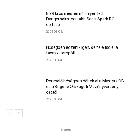
8,99 kilós mestermű – ilyen lett
Dangerholm legújabb Scott Spark RC
építése
2026.08.05.
Hőségben edzeni? Igen, de felejtsd el a
tavaszi tempót!
2026.08.04.
Perzselő hőségben dőltek el a Masters OB
és a Brigetio Országúti Mezőnyverseny
csatái
2026.08.04.
- Hirdetés -