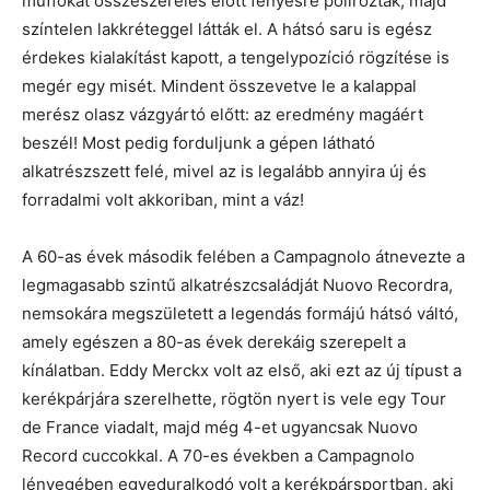
muffokat összeszerelés előtt fényesre polírozták, majd
színtelen lakkréteggel látták el. A hátsó saru is egész
érdekes kialakítást kapott, a tengelypozíció rögzítése is
megér egy misét. Mindent összevetve le a kalappal
merész olasz vázgyártó előtt: az eredmény magáért
beszél! Most pedig forduljunk a gépen látható
alkatrészszett felé, mivel az is legalább annyira új és
forradalmi volt akkoriban, mint a váz!
A 60-as évek második felében a Campagnolo átnevezte a
legmagasabb szintű alkatrészcsaládját Nuovo Recordra,
nemsokára megszületett a legendás formájú hátsó váltó,
amely egészen a 80-as évek derekáig szerepelt a
kínálatban. Eddy Merckx volt az első, aki ezt az új típust a
kerékpárjára szerelhette, rögtön nyert is vele egy Tour
de France viadalt, majd még 4-et ugyancsak Nuovo
Record cuccokkal. A 70-es években a Campagnolo
lényegében egyeduralkodó volt a kerékpársportban, aki