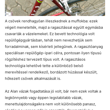
A csövek rendhagyóan illeszkednek a muffokba: ezek
végeit menetelték, majd a ragasztással együtt egymásba
csavarták a vázelemeket. Ez bevett technológia volt
repülőgépgyártásban, tehát nem nevezhetjük sem
forradalminak, sem kísérleti jellegűnek. A ragasztóanyag
speciálisan repülőgép-ipari célra, pontosan ilyen típusú
rögzítéshez tervezett típus volt. A ragasztásos
technológia lehetővé tette a különböző belső
merevítéssel rendelkező, bordázott húzással készült,
hőkezelt csövek alkalmazását is.
Az Alan vázak fogadtatása jó volt, bár nem ezek voltak a
legkönnyebb vagy éppen legstabilabb vázak,
menettulajdonságaikra nem volt különösebb panasz,