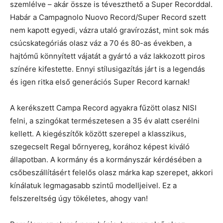
szemlélve – akár össze is téveszthető a Super Recorddal.
Habár a Campagnolo Nuovo Record/Super Record szett
nem kapott egyedi, vázra utaló gravírozást, mint sok más
csúcskategóriás olasz váz a 70 és 80-as években, a
hajtómű könnyített vájatát a gyártó a váz lakkozott piros
színére kifestette. Ennyi stílusigazítás járt is a legendás
és igen ritka első generációs Super Record karnak!
A kerékszett Campa Record agyakra fűzött olasz NISI
felni, a szingókat természetesen a 35 év alatt cserélni
kellett. A kiegészítők között szerepel a klasszikus,
szegecselt Regal bőrnyereg, korához képest kiváló
állapotban. A kormány és a kormányszár kérdésében a
csőbeszállításért felelős olasz márka kap szerepet, akkori
kínálatuk legmagasabb szintű modelljeivel. Ez a
felszereltség úgy tökéletes, ahogy van!