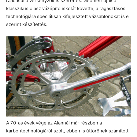
ráadásul a versenyzők is szerették. Geometriájuk a
klasszikus olasz vázépítő iskolát követte, a ragasztásos
technológiára speciálisan kifejlesztett vázsablonokat is e
szerint készítették.
A 70-as évek vége az Alannál már részben a
karbontechnológiáról szólt, ebben is úttörőnek számított