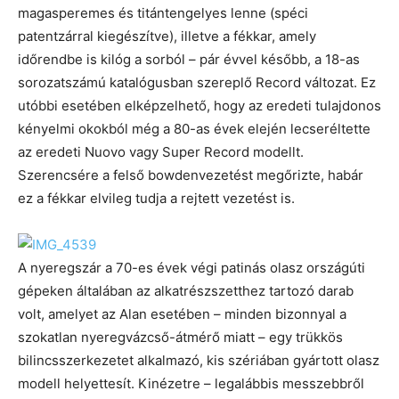
magasperemes és titántengelyes lenne (spéci
patentzárral kiegészítve), illetve a fékkar, amely
időrendbe is kilóg a sorból – pár évvel később, a 18-as
sorozatszámú katalógusban szereplő Record változat. Ez
utóbbi esetében elképzelhető, hogy az eredeti tulajdonos
kényelmi okokból még a 80-as évek elején lecseréltette
az eredeti Nuovo vagy Super Record modellt.
Szerencsére a felső bowdenvezetést megőrizte, habár
ez a fékkar elvileg tudja a rejtett vezetést is.
A nyeregszár a 70-es évek végi patinás olasz országúti
gépeken általában az alkatrészszetthez tartozó darab
volt, amelyet az Alan esetében – minden bizonnyal a
szokatlan nyeregvázcső-átmérő miatt – egy trükkös
bilincsszerkezetet alkalmazó, kis szériában gyártott olasz
modell helyettesít. Kinézetre – legalábbis messzebbről