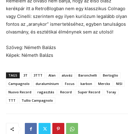
Remélem az olvasó nem bánja, hogy az első olasz
kerékpár itt a RetroBlogban nem egy klasszikus Colnago
vagy Cinelli: szerintem egy ilyen kuriózum legalább olyan
fontos az „aranykor” ismertetéséhez, egyben tanulságos
olvasmány, és esztétikai élménynek sem az utolsó!
Szöveg: Németh Balázs
Képek: Németh Balázs
TAGS
3T
3TTT
Alan
aluváz
Baronchelli
Bertoglio
Campagnolo
duralumínium
Focus
karbon
Merckx
NISI
Nuovo Record
ragasztás
Record
Super Record
Toray
TTT
Tullio Campagnolo