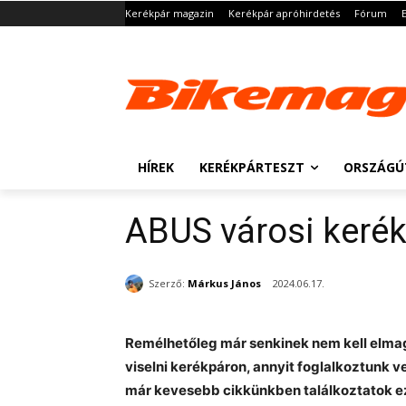
Kerékpár magazin
Kerékpár apróhirdetés
Fórum
HÍREK
KERÉKPÁRTESZT
ORSZÁGÚ
ABUS városi kerék
Szerző:
Márkus János
2024.06.17.
Remélhetőleg már senkinek nem kell elma
viselni kerékpáron, annyit foglalkoztunk v
már kevesebb cikkünkben találkoztatok ez