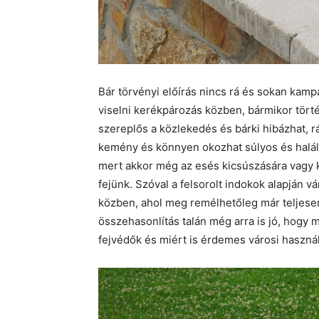
Bár törvényi előírás nincs rá és sokan kamp
viselni kerékpározás közben, bármikor tört
szereplős a közlekedés és bárki hibázhat,
kemény és könnyen okozhat súlyos és halál
mert akkor még az esés kicsúszására vagy ki
fejünk. Szóval a felsorolt indokok alapján 
közben, ahol meg remélhetőleg már teljesen
összehasonlítás talán még arra is jó, hogy
fejvédők és miért is érdemes városi használ