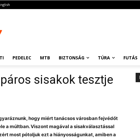
English
TI
PEDELEC
MTB
BIZTONSÁG
TÚRA
FUTÁS
páros sisakok tesztje
gyaráznunk, hogy miért tanácsos városban fejvédőt
ele a múltban. Viszont magával a sisakválasztással
ért most pótoljuk ezt a hiányosságunkat, amiben a