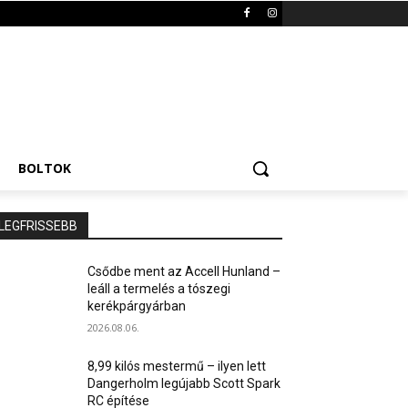
BOLTOK
LEGFRISSEBB
Csődbe ment az Accell Hunland –
leáll a termelés a tószegi
kerékpárgyárban
2026.08.06.
8,99 kilós mestermű – ilyen lett
Dangerholm legújabb Scott Spark
RC építése