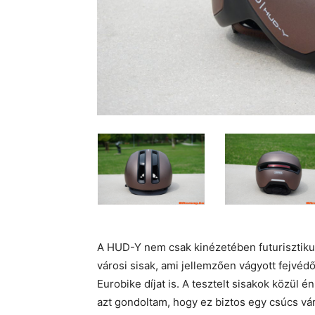
A HUD-Y nem csak kinézetében futurisztikus
városi sisak, ami jellemzően vágyott fejvéd
Eurobike díjat is. A tesztelt sisakok közül
azt gondoltam, hogy ez biztos egy csúcs vár