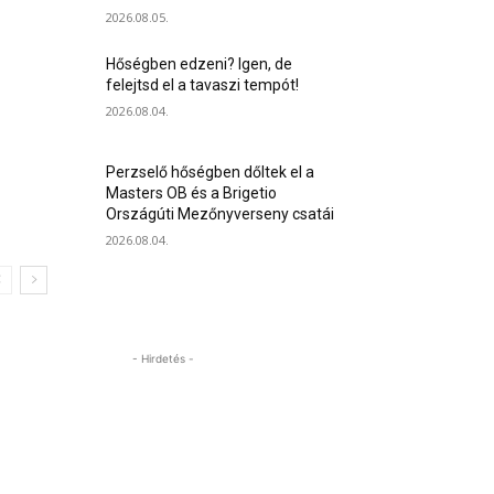
2026.08.05.
Hőségben edzeni? Igen, de
felejtsd el a tavaszi tempót!
2026.08.04.
Perzselő hőségben dőltek el a
Masters OB és a Brigetio
Országúti Mezőnyverseny csatái
2026.08.04.
- Hirdetés -