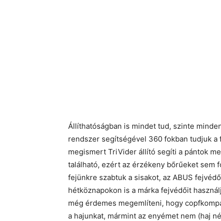
Állíthatóságban is mindet tud, szinte minden
rendszer segítségével 360 fokban tudjuk a f
megismert TriVider állító segíti a pántok meg
található, ezért az érzékeny bőrűeket sem fo
fejünkre szabtuk a sisakot, az ABUS fejvédő
hétköznapokon is a márka fejvédőit használ
még érdemes megemlíteni, hogy copfkompatib
a hajunkat, mármint az enyémet nem (haj né