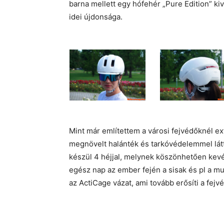
barna mellett egy hófehér „Pure Edition” ki
idei újdonsága.
Mint már említettem a városi fejvédőknél ex
megnövelt halánték és tarkóvédelemmel látt
készül 4 héjjal, melynek köszönhetően kevé
egész nap az ember fején a sisak és pl a m
az ActiCage vázat, ami tovább erősíti a fejv