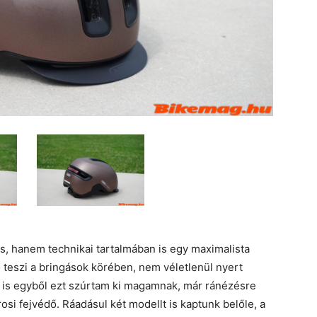
, hanem technikai tartalmában is egy maximalista
ő teszi a bringások körében, nem véletlenül nyert
 én is egyből ezt szúrtam ki magamnak, már ránézésre
osi fejvédő. Ráadásul két modellt is kaptunk belőle, a