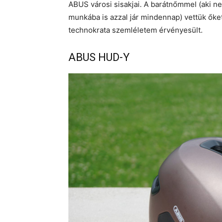
ABUS városi sisakjai. A barátnőmmel (aki n
munkába is azzal jár mindennap) vettük őke
technokrata szemléletem érvényesült.
ABUS HUD-Y