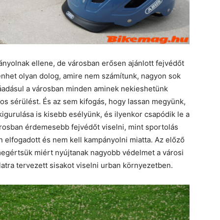
ányolnak ellene, de városban erősen ajánlott fejvédőt
énhet olyan dolog, amire nem számítunk, nagyon sok
 ráadásul a városban minden aminek nekieshetünk
os sérülést. És az sem kifogás, hogy lassan megyünk,
gurulása is kisebb esélyünk, és ilyenkor csapódik le a
városban érdemesebb fejvédőt viselni, mint sportolás
 elfogadott és nem kell kampányolni miatta. Az előző
 megértsük miért nyújtanak nagyobb védelmet a városi
atra tervezett sisakot viselni urban környezetben.