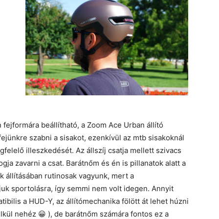
 fejformára beállítható, a Zoom Ace Urban állító
ejünkre szabni a sisakot, ezenkívül az mtb sisakoknál
felelő illeszkedését. Az állszíj csatja mellett szivacs
gja zavarni a csat. Barátnőm és én is pillanatok alatt a
k állításában rutinosak vagyunk, mert a
juk sportolásra, így semmi nem volt idegen. Annyit
ilis a HUD-Y, az állítómechanika fölött át lehet húzni
lkül nehéz 😀 ), de barátnőm számára fontos ez a