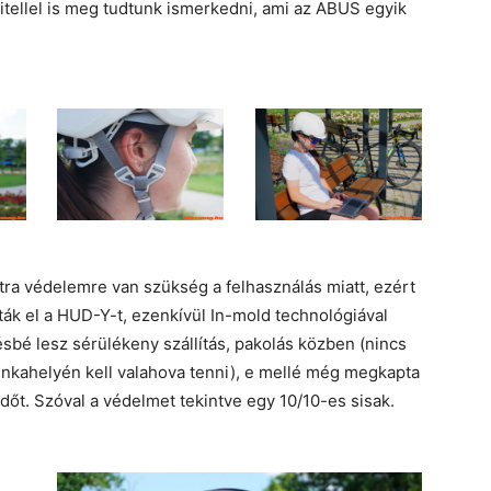
vitellel is meg tudtunk ismerkedni, ami az ABUS egyik
tra védelemre van szükség a felhasználás miatt, ezért
ák el a HUD-Y-t, ezenkívül In-mold technológiával
sbé lesz sérülékeny szállítás, pakolás közben (nincs
unkahelyén kell valahova tenni), e mellé még megkapta
édőt. Szóval a védelmet tekintve egy 10/10-es sisak.