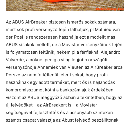
Az ABUS AirBreaker biztosan ismerős sokak számára,
mert sok profi versenyző fején láthatjuk, pl Mathieu van
der Poel is rendszeresen használja ezt a modellt más
ABUS sisakok mellett, de a Movistar versenyzőinek fején
is folyamatosan feltűnik, nekem pl a férfiaknál Alejandro
Valverde, a nőknél pedig a világ legjobb országúti
versenyzőnője Annemiek van Vleuten az AirBreaker arca.
Persze az nem feltétlenül jelent sokat, hogy profik
használnak egy adott terméket, mert ők is hajlandóak
kompromisszumot kötni a bankszámlájuk érdekében,
viszont az ABUS meggyőző abban a tekintetben, hogy az
új fejvédőket – az AirBreakert is – a Movistar
segítségével fejlesztették és alacsonyabb szinteken
számos csapat választja az Abust fejvédő beszállítónak.