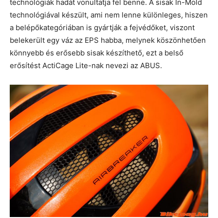
technológiák hadát vonultatja fel benne. A sisak In-Mold
technológiával készült, ami nem lenne különleges, hiszen
a belépőkategóriában is gyártják a fejvédőket, viszont
belekerült egy váz az EPS habba, melynek köszönhetően
könnyebb és erősebb sisak készíthető, ezt a belső
erősítést ActiCage Lite-nak nevezi az ABUS.