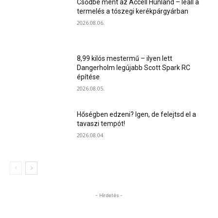
Csődbe ment az Accell Hunland – leáll a
termelés a tószegi kerékpárgyárban
2026.08.06.
8,99 kilós mestermű – ilyen lett
Dangerholm legújabb Scott Spark RC
építése
2026.08.05.
Hőségben edzeni? Igen, de felejtsd el a
tavaszi tempót!
2026.08.04.
- Hirdetés -