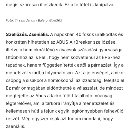
mégis szorosan illeszkedik. Ez a feltétel is kipipálva.
Fotó: Tirszin János / BalatonBike365
Szellőzés. Zseniális.
A napokban 40 fokok uralkodtak és
konkrétan hihetetlen az ABUS AirBreaker szellőzése,
illetve a homloknál lévő szivacsok száradási gyorsasága.
Utóbbihoz az is kell, hogy nem közvetlenül az EPS-hez
tapadnak, hanem függetlenítették ettől a párnázást. Így a
menetszél szárítja folyamatosan. Azt a jelenséget, amikor
csöpög a sisakból a homlokodnál az izzadtság, felejtsd el.
Ez már önmagában eldönthetné a választást, de mindezt
megfejelte az Abus a tarkó fölött található műanyag
légterelővel, ami a tarkóra irányítja a menetszelet és
kellemesen hűti a fejünk egyik legkönnyebben felhevülő
részét. Még egyszer csak azt tudom mondani, hogy
zseniális.