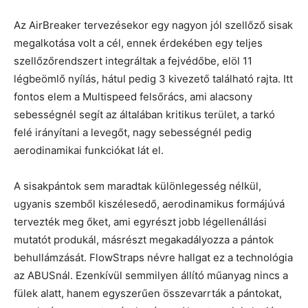
Az AirBreaker tervezésekor egy nagyon jól szellőző sisak
megalkotása volt a cél, ennek érdekében egy teljes
szellőzőrendszert integráltak a fejvédőbe, elöl 11
légbeömlő nyílás, hátul pedig 3 kivezető található rajta. Itt
fontos elem a Multispeed felsőrács, ami alacsony
sebességnél segít az általában kritikus terület, a tarkó
felé irányítani a levegőt, nagy sebességnél pedig
aerodinamikai funkciókat lát el.
A sisakpántok sem maradtak különlegesség nélkül,
ugyanis szemből kiszélesedő, aerodinamikus formájúvá
tervezték meg őket, ami egyrészt jobb légellenállási
mutatót produkál, másrészt megakadályozza a pántok
behullámzását. FlowStraps névre hallgat ez a technológia
az ABUSnál. Ezenkívül semmilyen állító műanyag nincs a
fülek alatt, hanem egyszerűen összevarrták a pántokat,