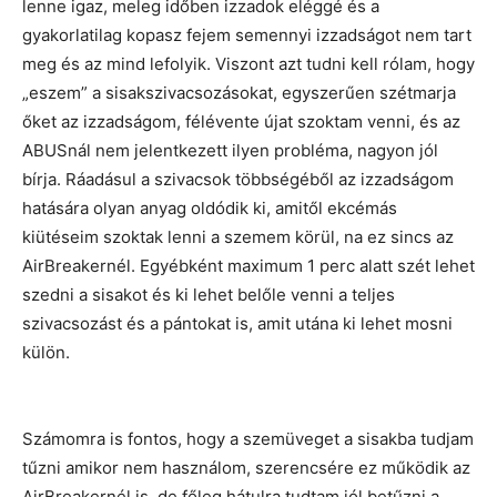
lenne igaz, meleg időben izzadok eléggé és a
gyakorlatilag kopasz fejem semennyi izzadságot nem tart
meg és az mind lefolyik. Viszont azt tudni kell rólam, hogy
„eszem” a sisakszivacsozásokat, egyszerűen szétmarja
őket az izzadságom, félévente újat szoktam venni, és az
ABUSnál nem jelentkezett ilyen probléma, nagyon jól
bírja. Ráadásul a szivacsok többségéből az izzadságom
hatására olyan anyag oldódik ki, amitől ekcémás
kiütéseim szoktak lenni a szemem körül, na ez sincs az
AirBreakernél. Egyébként maximum 1 perc alatt szét lehet
szedni a sisakot és ki lehet belőle venni a teljes
szivacsozást és a pántokat is, amit utána ki lehet mosni
külön.
Számomra is fontos, hogy a szemüveget a sisakba tudjam
tűzni amikor nem használom, szerencsére ez működik az
AirBreakernél is, de főleg hátulra tudtam jól betűzni a