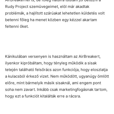
Rudy Project szemüvegeimet, elöl már akadtak
problémák, a hajlított szárúakat lehetetlen küldetés volt
betenni főleg ha menet közben egy kézzel akartam
feltenni őket.
Kánikulában versenyen is használtam az AirBreakert,
ilyenkor kipróbáltam, hogy tényleg működik a sisak
tetején található felsőrács azon funkciója, hogy eloszlatja
a kulacsból érkező vizet. Nem működött, ugyanúgy ömlött
előre, mint bármelyik másik sisaknál, ami engem pont
soha nem zavart. Inkább csak marketingfogásnak tartom,
hogy ezt a funkciót kitalálták erre a rácsra.