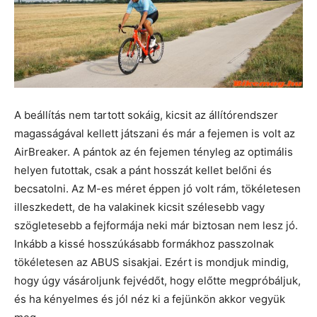
A beállítás nem tartott sokáig, kicsit az állítórendszer
magasságával kellett játszani és már a fejemen is volt az
AirBreaker. A pántok az én fejemen tényleg az optimális
helyen futottak, csak a pánt hosszát kellet belőni és
becsatolni. Az M-es méret éppen jó volt rám, tökéletesen
illeszkedett, de ha valakinek kicsit szélesebb vagy
szögletesebb a fejformája neki már biztosan nem lesz jó.
Inkább a kissé hosszúkásabb formákhoz passzolnak
tökéletesen az ABUS sisakjai. Ezért is mondjuk mindig,
hogy úgy vásároljunk fejvédőt, hogy előtte megpróbáljuk,
és ha kényelmes és jól néz ki a fejünkön akkor vegyük