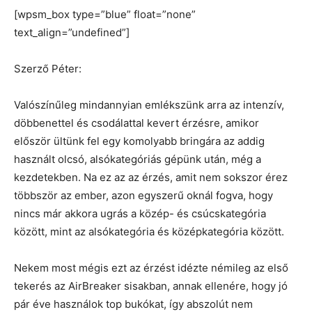
[wpsm_box type=”blue” float=”none”
text_align=”undefined”]
Szerző Péter:
Valószínűleg mindannyian emlékszünk arra az intenzív,
döbbenettel és csodálattal kevert érzésre, amikor
először ültünk fel egy komolyabb bringára az addig
használt olcsó, alsókategóriás gépünk után, még a
kezdetekben. Na ez az az érzés, amit nem sokszor érez
többször az ember, azon egyszerű oknál fogva, hogy
nincs már akkora ugrás a közép- és csúcskategória
között, mint az alsókategória és középkategória között.
Nekem most mégis ezt az érzést idézte némileg az első
tekerés az AirBreaker sisakban, annak ellenére, hogy jó
pár éve használok top bukókat, így abszolút nem