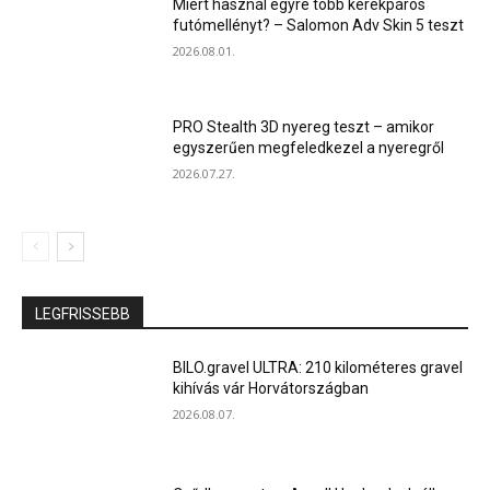
Miért használ egyre több kerékpáros
futómellényt? – Salomon Adv Skin 5 teszt
2026.08.01.
PRO Stealth 3D nyereg teszt – amikor
egyszerűen megfeledkezel a nyeregről
2026.07.27.
LEGFRISSEBB
BILO.gravel ULTRA: 210 kilométeres gravel
kihívás vár Horvátországban
2026.08.07.