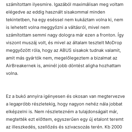
számítottam ilyesmire. Igazából maximálisan meg voltam
elégedve az eddig használt sisakommal minden
tekintetben, ha egy eséssel nem kukáztam volna ki, nem
is lehetett volna meggyőzni a váltásról, mivel nem
számítottam semmi nagy dologra már ezen a fronton. Így
viszont muszáj volt, és mivel az általam tesztelt MoDrop
meggyőzött róla, hogy az ABUS sisakok tudnak valamit,
amit más gyártók nem, megelőlegeztem a bizalmat az
AirBreakernek is, aminél jobb döntést aligha hozhattam
volna.
Ez a bukó annyira igényesen és okosan van megtervezve
a legapróbb részletekig, hogy nagyon nehéz nála jobbat
elképzelni is. Nem részletezném a tulajdonságait már,
megtették ezt előttem, egyszerűen egy új etalont teremt
az illeszkedés, szellőzés és szivacsozás terén. Kb 2000