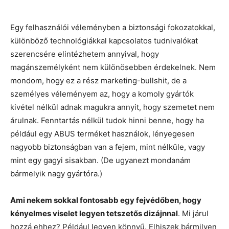
Egy felhasználói véleményben a biztonsági fokozatokkal,
különböző technológiákkal kapcsolatos tudnivalókat
szerencsére elintézhetem annyival, hogy
magánszemélyként nem különösebben érdekelnek. Nem
mondom, hogy ez a rész marketing-bullshit, de a
személyes véleményem az, hogy a komoly gyártók
kivétel nélkül adnak magukra annyit, hogy szemetet nem
árulnak. Fenntartás nélkül tudok hinni benne, hogy ha
például egy ABUS terméket használok, lényegesen
nagyobb biztonságban van a fejem, mint nélküle, vagy
mint egy gagyi sisakban. (De ugyanezt mondanám
bármelyik nagy gyártóra.)
Ami nekem sokkal fontosabb egy fejvédőben, hogy
kényelmes viselet legyen tetszetős dizájnnal
. Mi járul
hozzá ehhez? Például legyen könnyű. Elhiszek bármilyen