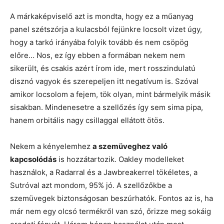
A márkaképviselő azt is mondta, hogy ez a műanyag
panel szétszórja a kulacsból fejünkre locsolt vizet úgy,
hogy a tarkó irányába folyik tovább és nem csöpög
előre… Nos, ez így ebben a formában nekem nem
sikerült, és csakis azért írom ide, mert rosszindulatú
disznó vagyok és szerepeljen itt negatívum is. Szóval
amikor locsolom a fejem, tök olyan, mint bármelyik másik
sisakban. Mindenesetre a szellőzés így sem sima pipa,
hanem orbitális nagy csillaggal ellátott ötös.
Nekem a kényelemhez
a szemüveghez való
kapcsolódás
is hozzátartozik. Oakley modelleket
használok, a Radarral és a Jawbreakerrel tökéletes, a
Sutróval azt mondom, 95% jó. A szellőzőkbe a
szemüvegek biztonságosan beszúrhatók. Fontos az is, ha
már nem egy olcsó termékről van szó, őrizze meg sokáig