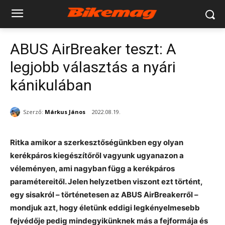
ABUS AirBreaker teszt: A
legjobb választás a nyári
kánikulában
Szerző:
Márkus János
2022.08.19.
Ritka amikor a szerkesztőségünkben egy olyan
kerékpáros kiegészítőről vagyunk ugyanazon a
véleményen, ami nagyban függ a kerékpáros
paramétereitől. Jelen helyzetben viszont ezt történt,
egy sisakról – történetesen az ABUS AirBreakerről –
mondjuk azt, hogy életünk eddigi legkényelmesebb
fejvédője pedig mindegyikünknek más a fejformája és