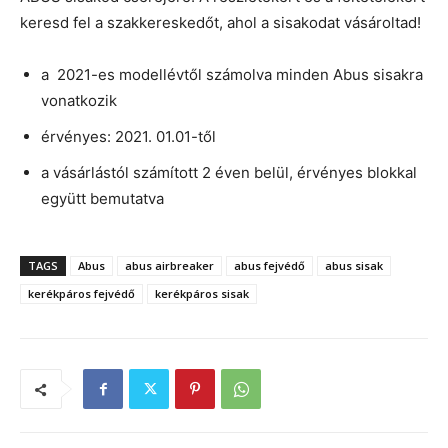
keresd fel a szakkereskedőt, ahol a sisakodat vásároltad!
a 2021-es modellévtől számolva minden Abus sisakra
vonatkozik
érvényes: 2021. 01.01-től
a vásárlástól számított 2 éven belül, érvényes blokkal
együtt bemutatva
TAGS
Abus
abus airbreaker
abus fejvédő
abus sisak
kerékpáros fejvédő
kerékpáros sisak