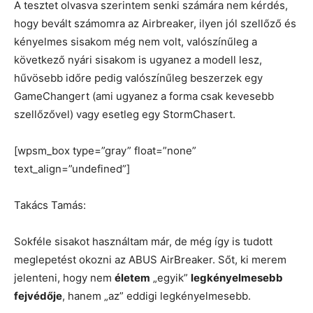
A tesztet olvasva szerintem senki számára nem kérdés,
hogy bevált számomra az Airbreaker, ilyen jól szellőző és
kényelmes sisakom még nem volt, valószínűleg a
következő nyári sisakom is ugyanez a modell lesz,
hűvösebb időre pedig valószínűleg beszerzek egy
GameChangert (ami ugyanez a forma csak kevesebb
szellőzővel) vagy esetleg egy StormChasert.
[wpsm_box type=”gray” float=”none”
text_align=”undefined”]
Takács Tamás:
Sokféle sisakot használtam már, de még így is tudott
meglepetést okozni az ABUS AirBreaker. Sőt, ki merem
jelenteni, hogy nem
életem
„egyik”
legkényelmesebb
fejvédője
, hanem „az” eddigi legkényelmesebb.