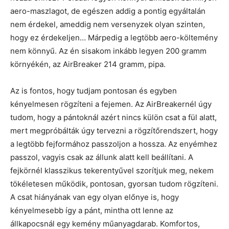
aero-maszlagot, de egészen addig a pontig egyáltalán
nem érdekel, ameddig nem versenyzek olyan szinten,
hogy ez érdekeljen… Márpedig a legtöbb aero-költemény
nem könnyű. Az én sisakom inkább legyen 200 gramm
környékén, az AirBreaker 214 gramm, pipa.
Az is fontos, hogy tudjam pontosan és egyben
kényelmesen rögzíteni a fejemen. Az AirBreakernél úgy
tudom, hogy a pántoknál azért nincs külön csat a fül alatt,
mert megpróbálták úgy tervezni a rögzítőrendszert, hogy
a legtöbb fejformához passzoljon a hossza. Az enyémhez
passzol, vagyis csak az állunk alatt kell beállítani. A
fejkörnél klasszikus tekerentyűvel szorítjuk meg, nekem
tökéletesen működik, pontosan, gyorsan tudom rögzíteni.
A csat hiányának van egy olyan előnye is, hogy
kényelmesebb így a pánt, mintha ott lenne az
állkapocsnál egy kemény műanyagdarab. Komfortos,