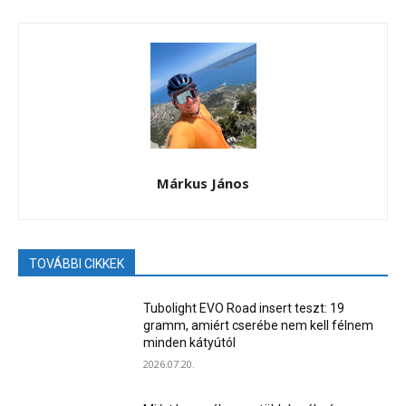
Márkus János
TOVÁBBI CIKKEK
Tubolight EVO Road insert teszt: 19
gramm, amiért cserébe nem kell félnem
minden kátyútól
2026.07.20.