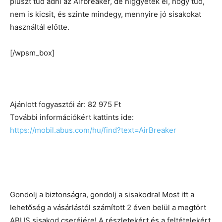
pluszt tud adni az Airbreaker, de higgyétek el, hogy tud,
nem is kicsit, és szinte mindegy, mennyire jó sisakokat
használtál előtte.
[/wpsm_box]
Ajánlott fogyasztói ár: 82 975 Ft
További információkért kattints ide:
https://mobil.abus.com/hu/find?text=AirBreaker
Gondolj a biztonságra, gondolj a sisakodra! Most itt a
lehetőség a vásárlástól számított 2 éven belül a megtört
ABUS sisakod cseréjére! A részletekért és a feltételekért