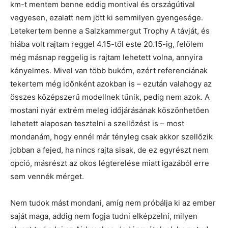
km-t mentem benne eddig montival és országútival
vegyesen, ezalatt nem jött ki semmilyen gyengesége.
Letekertem benne a Salzkammergut Trophy A távját, és
hiába volt rajtam reggel 4.15-től este 20.15-ig, felőlem
még másnap reggelig is rajtam lehetett volna, annyira
kényelmes. Mivel van több bukóm, ezért referenciának
tekertem még időnként azokban is – ezután valahogy az
összes középszerű modellnek tűnik, pedig nem azok. A
mostani nyár extrém meleg időjárásának köszönhetően
lehetett alaposan tesztelni a szellőzést is – most
mondanám, hogy ennél már tényleg csak akkor szellőzik
jobban a fejed, ha nincs rajta sisak, de ez egyrészt nem
opció, másrészt az okos légterelése miatt igazából erre
sem vennék mérget.
Nem tudok mást mondani, amíg nem próbálja ki az ember
saját maga, addig nem fogja tudni elképzelni, milyen