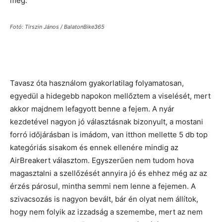
meg.
Fotó: Tirszin János / BalatonBike365
Tavasz óta használom gyakorlatilag folyamatosan,
egyedül a hidegebb napokon mellőztem a viselését, mert
akkor majdnem lefagyott benne a fejem. A nyár
kezdetével nagyon jó választásnak bizonyult, a mostani
forró időjárásban is imádom, van itthon mellette 5 db top
kategóriás sisakom és ennek ellenére mindig az
AirBreakert választom. Egyszerűen nem tudom hova
magasztalni a szellőzését annyira jó és ehhez még az az
érzés párosul, mintha semmi nem lenne a fejemen. A
szivacsozás is nagyon bevált, bár én olyat nem állítok,
hogy nem folyik az izzadság a szemembe, mert az nem