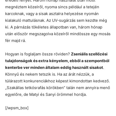
eredeti fényét. Három hónap használat után most
megnéztem közelről, nyoma sincs például a tetején
karcoknak, vagy a sisak asztalra helyezése nyomán
kialakuló mattulásnak. Az UV-sugárzás sem kezdte még
ki. A párnázás tökéletes állapotban van, három hónap
után először megszagolva közelről mindössze egy mosás
fér majd rá.
Hogyan is foglaljam össze röviden?
Zseniális szellőzési
tulajdonságok és extra kényelem, ebből a szempontból
kenterbe ver minden általam eddig használt sisakot
.
Könnyű és nekem tetszik is. Ha az árát nézzük, a
túlárazott konkurenciákhoz képest kimondottan kedvező.
„Szakállas tetkósrafás körökben” talán nem annyira menő
egyelőre, de Matyi és Sanyi örömmel hordja.
[/wpsm_box]