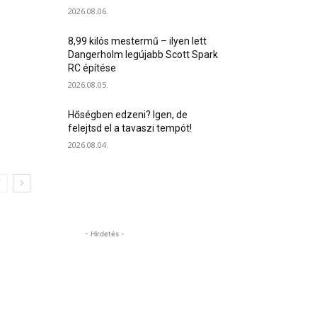
2026.08.06.
8,99 kilós mestermű – ilyen lett
Dangerholm legújabb Scott Spark
RC építése
2026.08.05.
Hőségben edzeni? Igen, de
felejtsd el a tavaszi tempót!
2026.08.04.
- Hirdetés -