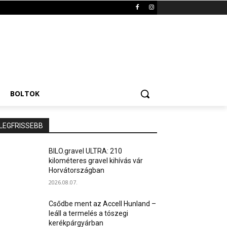
BOLTOK
LEGFRISSEBB
BILO.gravel ULTRA: 210
kilométeres gravel kihívás vár
Horvátországban
2026.08.07.
Csődbe ment az Accell Hunland –
leáll a termelés a tószegi
kerékpárgyárban