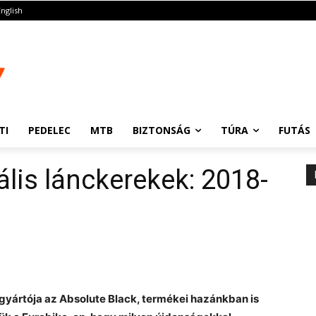
English
TI
PEDELEC
MTB
BIZTONSÁG
TÚRA
FUTÁS
ális lánckerekek: 2018-
gyártója az Absolute Black, termékei hazánkban is