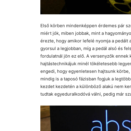
Első körben mindenképpen érdemes pár szót
miért jók, miben jobbak, mint a hagyományos
érezte, hogy amikor lefelé nyomja a pedált a
gyorsul a legjobban, míg a pedál alsó és fel
fordulatnál jön ez elő. A versenyzők ennek 
hajtástechnikájuk minél tökéletesebb legye
engedi, hogy egyenletesen hajtsunk körbe, 
mindig is a taposó fázisban fogjuk a legtöbb
kezdet kezdetén a különböző alakú nem ke
tudtak egyeduralkodóvá válni, pedig már sz