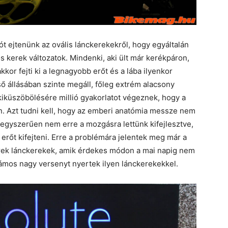
 ejtenünk az ovális lánckerekekről, hogy egyáltalán
 kerek változatok. Mindenki, aki ült már kerékpáron,
kkor fejti ki a legnagyobb erőt és a lába ilyenkor
ső állásában szinte megáll, főleg extrém alacsony
kiküszöbölésére millió gyakorlatot végeznek, hogy a
n. Azt tudni kell, hogy az emberi anatómia messze nem
egyszerűen nem erre a mozgásra lettünk kifejlesztve,
 erőt kifejteni. Erre a problémára jelentek meg már a
rek lánckerekek, amik érdekes módon a mai napig nem
ámos nagy versenyt nyertek ilyen lánckerekekkel.