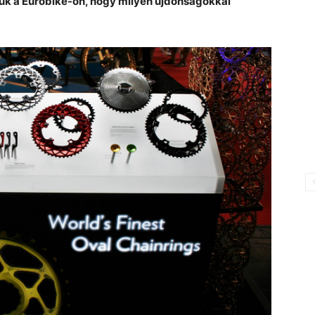
ük a Eurobike-on, hogy milyen újdonságokkal