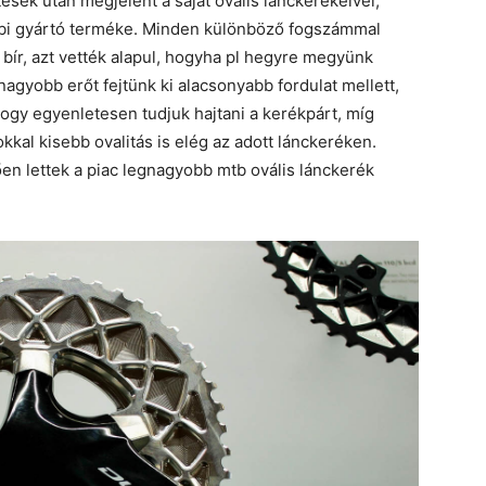
ések után megjelent a saját ovális lánckerekeivel,
öbbi gyártó terméke. Minden különböző fogszámmal
bír, azt vették alapul, hogyha pl hegyre megyünk
nagyobb erőt fejtünk ki alacsonyabb fordulat mellett,
ogy egyenletesen tudjuk hajtani a kerékpárt, míg
kkal kisebb ovalitás is elég az adott lánckeréken.
en lettek a piac legnagyobb mtb ovális lánckerék