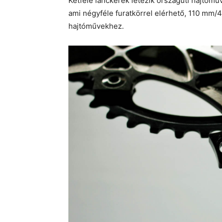
Kétféle lánckerék létezik országúti hajtómű
ami négyféle furatkörrel elérhető, 110 mm
hajtóművekhez.