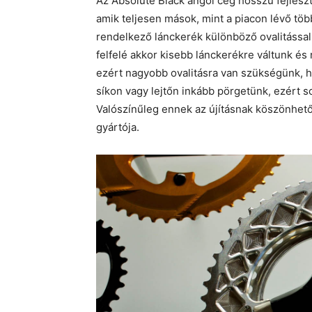
Az Absolute Black angol cég hosszú fejleszt
amik teljesen mások, mint a piacon lévő t
rendelkező lánckerék különböző ovalitással 
felfelé akkor kisebb lánckerékre váltunk és 
ezért nagyobb ovalitásra van szükségünk, h
síkon vagy lejtőn inkább pörgetünk, ezért so
Valószínűleg ennek az újításnak köszönhető
gyártója.