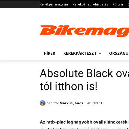
Kerékpár magazin
Kerékpár apróhirdetés
Fórum
HÍREK
KERÉKPÁRTESZT
ORSZÁGÚ
Absolute Black ov
tól itthon is!
Szerző:
Márkus János
2017.09.11.
Az mtb-piac legnagyobb ovális lánckerék 