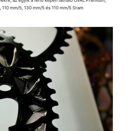
vekre, az egyik a fenti képen látható OVAL Premium,
/4, 110 mm/5, 130 mm/5 és 110 mm/5 Sram