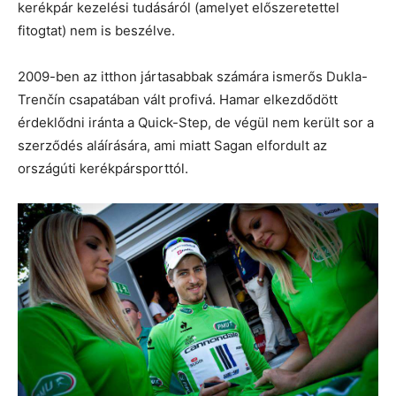
kerékpár kezelési tudásáról (amelyet előszeretettel
fitogtat) nem is beszélve.
2009-ben az itthon jártasabbak számára ismerős Dukla-
Trenčín csapatában vált profivá. Hamar elkezdődött
érdeklődni iránta a Quick-Step, de végül nem került sor a
szerződés aláírására, ami miatt Sagan elfordult az
országúti kerékpársporttól.