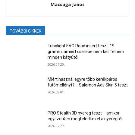
Macsuga Janos
TOVÁBBI CIKKEK
Tubolight EVO Road insert teszt: 19
gramm, amiért cserébe nem kell félnem
minden kátyútól
2026.07.20.
Miért használ egyre több kerékpáros
futómellényt? – Salomon Adv Skin 5 teszt
2026.08.01.
PRO Stealth 3D nyereg teszt – amikor
egyszerűen megfeledkezel a nyeregről
2026.07.27.