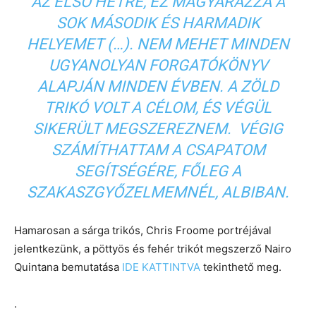
AZ ELSŐ HÉTRE, EZ MAGYARÁZZA A
SOK MÁSODIK ÉS HARMADIK
HELYEMET (…). NEM MEHET MINDEN
UGYANOLYAN FORGATÓKÖNYV
ALAPJÁN MINDEN ÉVBEN. A ZÖLD
TRIKÓ VOLT A CÉLOM, ÉS VÉGÜL
SIKERÜLT MEGSZEREZNEM. VÉGIG
SZÁMÍTHATTAM A CSAPATOM
SEGÍTSÉGÉRE, FŐLEG A
SZAKASZGYŐZELMEMNÉL, ALBIBAN.
Hamarosan a sárga trikós, Chris Froome portréjával
jelentkezünk, a pöttyös és fehér trikót megszerző Nairo
Quintana bemutatása
IDE KATTINTVA
tekinthető meg.
.