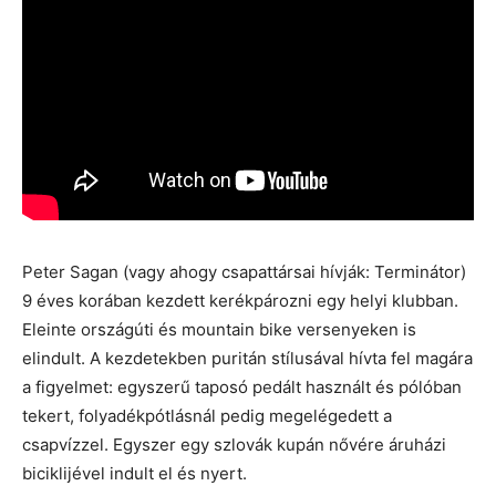
Peter Sagan (vagy ahogy csapattársai hívják: Terminátor)
9 éves korában kezdett kerékpározni egy helyi klubban.
Eleinte országúti és mountain bike versenyeken is
elindult. A kezdetekben puritán stílusával hívta fel magára
a figyelmet: egyszerű taposó pedált használt és pólóban
tekert, folyadékpótlásnál pedig megelégedett a
csapvízzel. Egyszer egy szlovák kupán nővére áruházi
biciklijével indult el és nyert.