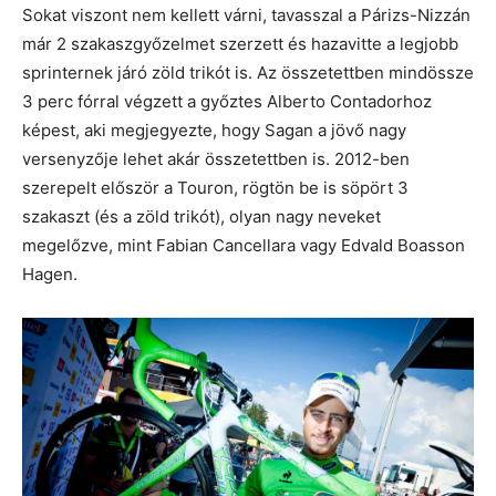
Sokat viszont nem kellett várni, tavasszal a Párizs-Nizzán
már 2 szakaszgyőzelmet szerzett és hazavitte a legjobb
sprinternek járó zöld trikót is. Az összetettben mindössze
3 perc fórral végzett a győztes Alberto Contadorhoz
képest, aki megjegyezte, hogy Sagan a jövő nagy
versenyzője lehet akár összetettben is. 2012-ben
szerepelt először a Touron, rögtön be is söpört 3
szakaszt (és a zöld trikót), olyan nagy neveket
megelőzve, mint Fabian Cancellara vagy Edvald Boasson
Hagen.