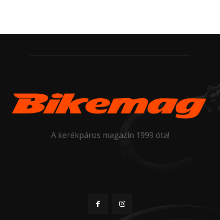
A kerékpáros magazin 1999 óta!