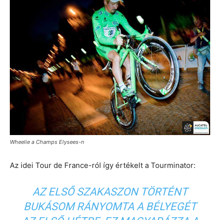
Wheelie a Champs Elysees-n
Az idei Tour de France-ról így értékelt a Tourminator:
AZ ELSŐ SZAKASZON TÖRTÉNT
BUKÁSOM RÁNYOMTA A BÉLYEGÉT