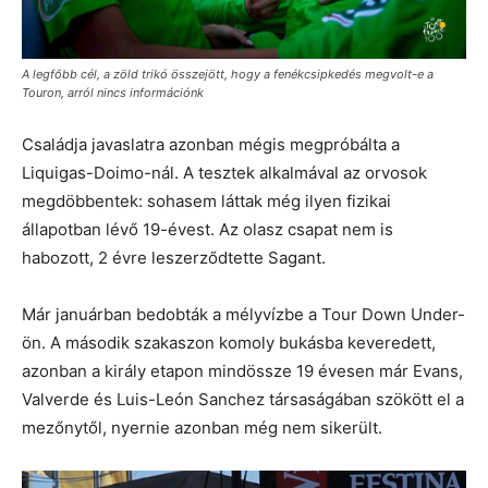
A legfőbb cél, a zöld trikó összejött, hogy a fenékcsipkedés megvolt-e a
Touron, arról nincs információnk
Családja javaslatra azonban mégis megpróbálta a
Liquigas-Doimo-nál. A tesztek alkalmával az orvosok
megdöbbentek: sohasem láttak még ilyen fizikai
állapotban lévő 19-évest. Az olasz csapat nem is
habozott, 2 évre leszerződtette Sagant.
Már januárban bedobták a mélyvízbe a Tour Down Under-
ön. A második szakaszon komoly bukásba keveredett,
azonban a király etapon mindössze 19 évesen már Evans,
Valverde és Luis-León Sanchez társaságában szökött el a
mezőnytől, nyernie azonban még nem sikerült.