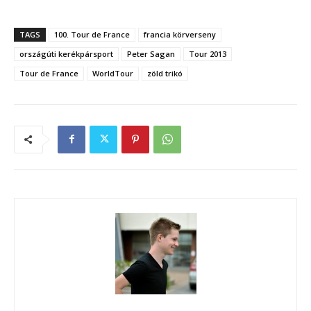
TAGS
100. Tour de France
francia körverseny
országúti kerékpársport
Peter Sagan
Tour 2013
Tour de France
WorldTour
zöld trikó