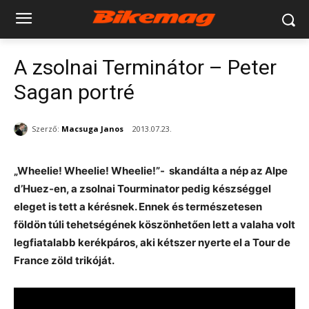
A zsolnai Terminátor – Peter
Sagan portré
Szerző:
Macsuga Janos
2013.07.23.
„Wheelie! Wheelie! Wheelie!”- skandálta a nép az Alpe
d’Huez-en, a zsolnai Tourminator pedig készséggel
eleget is tett a kérésnek. Ennek és természetesen
földön túli tehetségének köszönhetően lett a valaha volt
legfiatalabb kerékpáros, aki kétszer nyerte el a Tour de
France zöld trikóját.