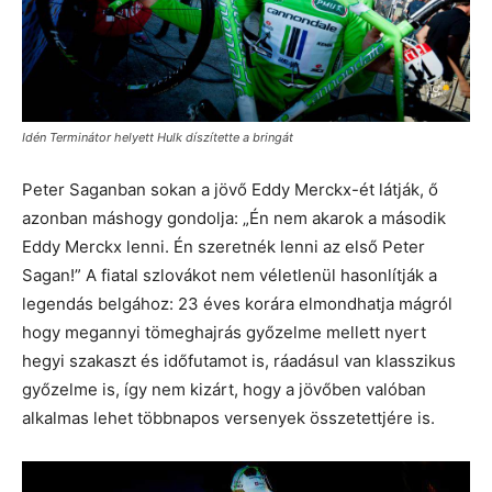
Idén Terminátor helyett Hulk díszítette a bringát
Peter Saganban sokan a jövő Eddy Merckx-ét látják, ő
azonban máshogy gondolja: „Én nem akarok a második
Eddy Merckx lenni. Én szeretnék lenni az első Peter
Sagan!” A fiatal szlovákot nem véletlenül hasonlítják a
legendás belgához: 23 éves korára elmondhatja mágról
hogy megannyi tömeghajrás győzelme mellett nyert
hegyi szakaszt és időfutamot is, ráadásul van klasszikus
győzelme is, így nem kizárt, hogy a jövőben valóban
alkalmas lehet többnapos versenyek összetettjére is.