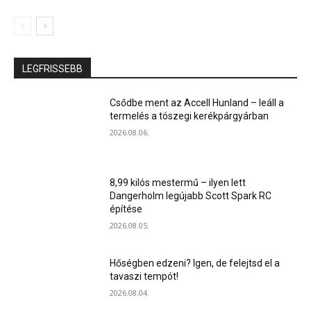
LEGFRISSEBB
Csődbe ment az Accell Hunland – leáll a
termelés a tószegi kerékpárgyárban
2026.08.06.
8,99 kilós mestermű – ilyen lett
Dangerholm legújabb Scott Spark RC
építése
2026.08.05.
Hőségben edzeni? Igen, de felejtsd el a
tavaszi tempót!
2026.08.04.